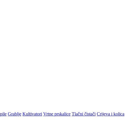
pile
Grablje
Kultivatori
Vrtne prskalice
Tlačni čistači
Crijeva i kolica