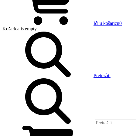
Ići u košaricu
0
Košarica
is empty
Pretražiti