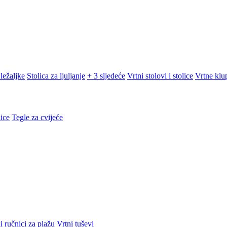
ležaljke
Stolica za ljuljanje
+ 3 sljedeće
Vrtni stolovi i stolice
Vrtne klu
ice
Tegle za cvijeće
i ručnici za plažu
Vrtni tuševi