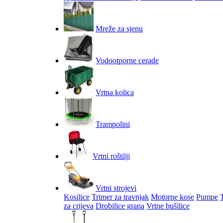
Mreže za sjenu
Vodootporne cerade
Vrtna kolica
Trampolini
Vrtni roštilji
Vrtni strojevi
Kosilice
Trimer za travnjak
Motorne kose
Pumpe
za crijeva
Drobilice grana
Vrtne bušilice