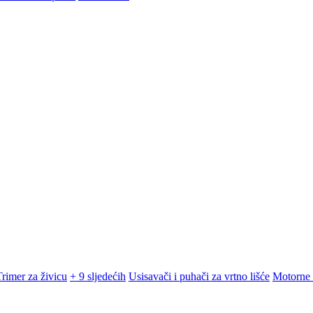
Trimer za živicu
+ 9 sljedećih
Usisavači i puhači za vrtno lišće
Motorne 