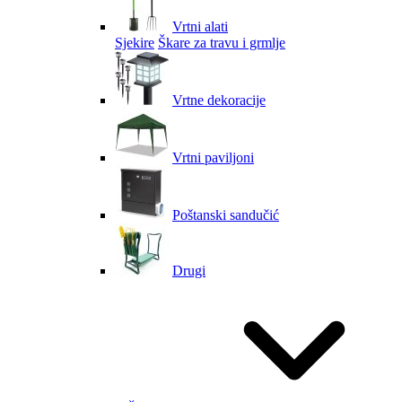
Vrtni alati
Sjekire
Škare za travu i grmlje
Vrtne dekoracije
Vrtni paviljoni
Poštanski sandučić
Drugi