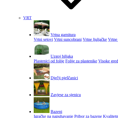
VRT
Vrtna garnitura
Vrtni setovi
Vrtni suncobrani
Vrtne ljuljačke
Vrtne 
Uzgoj biljaka
Plastenici od folije
Folije za plastenike
Visoke gred
Dječji pješčanici
Zavjese za sjenicu
Bazeni
Igračke na napuhavanje
Pribor za bazene
Kvalitetn