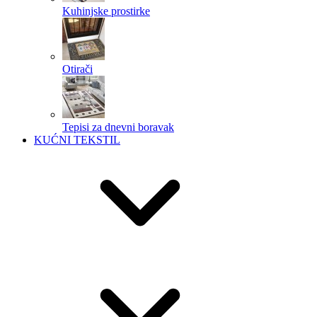
Kuhinjske prostirke
Otirači
Tepisi za dnevni boravak
KUĆNI TEKSTIL