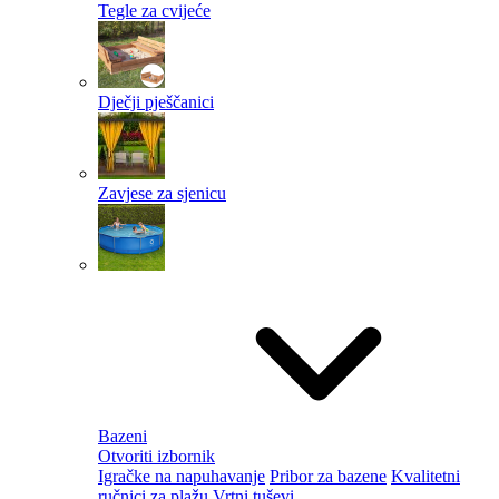
Tegle za cvijeće
Dječji pješčanici
Zavjese za sjenicu
Bazeni
Otvoriti izbornik
Igračke na napuhavanje
Pribor za bazene
Kvalitetni
ručnici za plažu
Vrtni tuševi