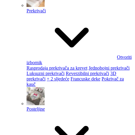
Prekrivači
Otvoriti
izbornik
Rasprodaja prekrivača za krevet
Jednobojni prekrivači
Luksuzni prekrivači
Reverzibilni prekrivači
3D
prekrivači
+ 2 sljedeće
Francuske deke
Pokrivač za
kauč
Posteljine