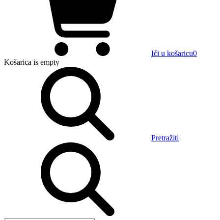
Ići u košaricu
0
Košarica
is empty
Pretražiti