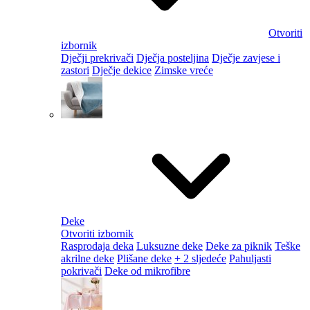
Otvoriti
izbornik
Dječji prekrivači
Dječja posteljina
Dječje zavjese i
zastori
Dječje dekice
Zimske vreće
Deke
Otvoriti izbornik
Rasprodaja deka
Luksuzne deke
Deke za piknik
Teške
akrilne deke
Plišane deke
+ 2 sljedeće
Pahuljasti
pokrivači
Deke od mikrofibre