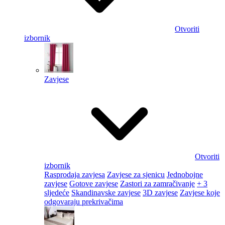
Otvoriti
izbornik
Zavjese
Otvoriti
izbornik
Rasprodaja zavjesa
Zavjese za sjenicu
Jednobojne
zavjese
Gotove zavjese
Zastori za zamračivanje
+ 3
sljedeće
Skandinavske zavjese
3D zavjese
Zavjese koje
odgovaraju prekrivačima