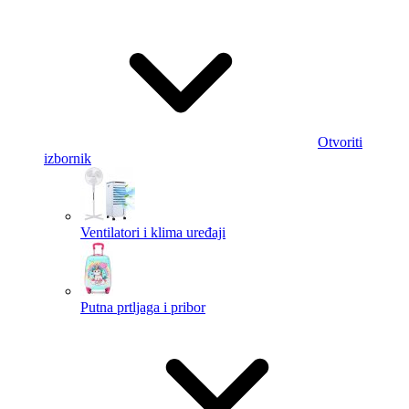
Otvoriti
izbornik
Ventilatori i klima uređaji
Putna prtljaga i pribor