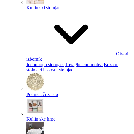
Kuhinjski stolnjaci
Otvoriti
izbornik
Jednobojni stolnjaci
Tovaglie con motivi
Božićni
stolnjaci
Uskrsni stolnjaci
Podmetači za sto
Kuhinjske krpe