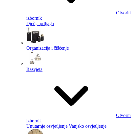
Otvoriti
izbornik
Dječja prtljaga
Organizacija i čišćenje
Rasvjeta
Otvoriti
izbornik
Unutarnje osvjetljenje
Vanjsko osvjetljenje