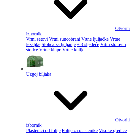
Otvoriti
izbornik
Vrtni setovi
Vrtni suncobrani
Vrtne ljuljačke
Vrtne
ležaljke
Stolica za ljuljanje
+ 3 sljedeće
Vrtni stolovi i
stolice
Vrtne klupe
Vrtne kutije
Uzgoj biljaka
Otvoriti
izbornik
Plastenici od folije
Folije za plastenike
Visoke gredice