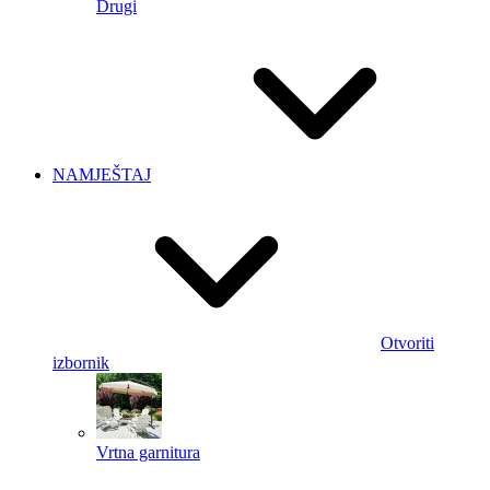
Drugi
NAMJEŠTAJ
Otvoriti
izbornik
Vrtna garnitura