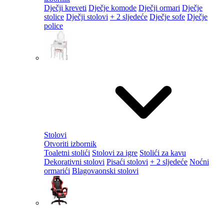
Dječji kreveti
Dječje komode
Dječji ormari
Dječje
stolice
Dječji stolovi
+ 2 sljedeće
Dječje sofe
Dječje
police
Stolovi
Otvoriti izbornik
Toaletni stolići
Stolovi za igre
Stolići za kavu
Dekorativni stolovi
Pisaći stolovi
+ 2 sljedeće
Noćni
ormarići
Blagovaonski stolovi