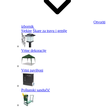
Otvoriti
izbornik
Sjekire
Škare za travu i grmlje
Vrtne dekoracije
Vrtni paviljoni
Poštanski sandučić