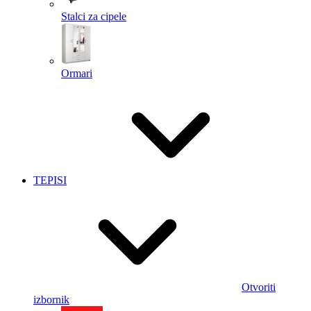
Stalci za cipele
Ormari
TEPISI
Otvoriti
izbornik