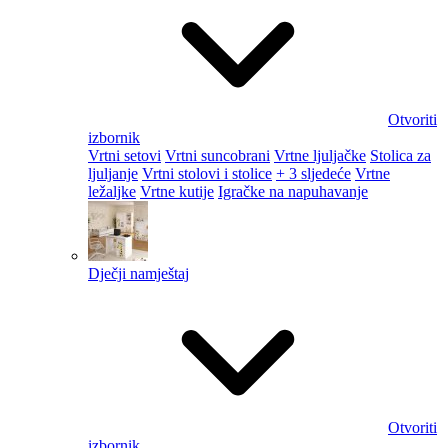
Otvoriti
izbornik
Vrtni setovi
Vrtni suncobrani
Vrtne ljuljačke
Stolica za
ljuljanje
Vrtni stolovi i stolice
+ 3 sljedeće
Vrtne
ležaljke
Vrtne kutije
Igračke na napuhavanje
Dječji namještaj
Otvoriti
izbornik