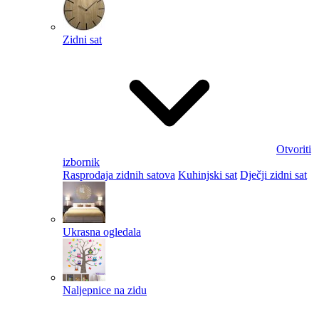
Zidni sat
Otvoriti
izbornik
Rasprodaja zidnih satova
Kuhinjski sat
Dječji zidni sat
Ukrasna ogledala
Naljepnice na zidu