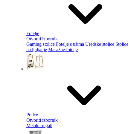
Fotelje
Otvoriti izbornik
Gaming stolice
Fotelje s ušima
Uredske stolice
Stolice
na ljuljanje
Masažne fotelje
Police
Otvoriti izbornik
Metalni regali