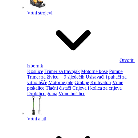
Vrtni strojevi
Otvoriti
izbornik
Kosilice
Trimer za travnjak
Motorne kose
Pumpe
Trimer za živicu
+ 9 sljedećih
Usisavači i puhači za
vrtno lišće
Motorne pile
Grablje
Kultivatori
Vrtne
prskalice
Tlačni čistači
Crijeva i kolica za crijeva
Drobilice grana
Vrtne bušilice
Vrtni alati