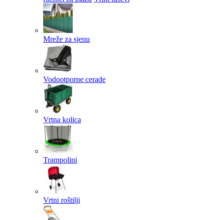
Mreže za sjenu
Vodootporne cerade
Vrtna kolica
Trampolini
Vrtni roštilji