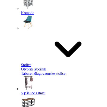
Komode
Stolice
Otvoriti izbornik
Taburei
Blagovaonske stolice
Vješalice i stalci