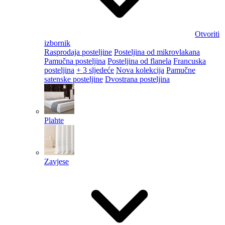
Otvoriti
izbornik
Rasprodaja posteljine
Posteljina od mikrovlakana
Pamučna posteljina
Posteljina od flanela
Francuska
posteljina
+ 3 sljedeće
Nova kolekcija
Pamučne
satenske posteljine
Dvostrana posteljina
Plahte
Zavjese