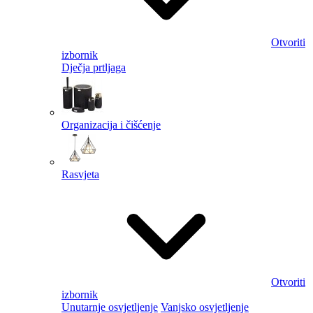
Otvoriti
izbornik
Dječja prtljaga
Organizacija i čišćenje
Rasvjeta
Otvoriti
izbornik
Unutarnje osvjetljenje
Vanjsko osvjetljenje