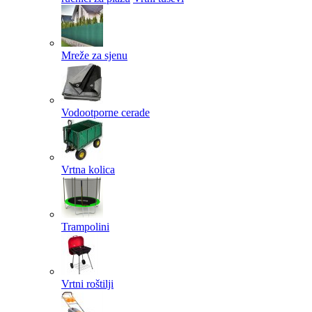
Mreže za sjenu
Vodootporne cerade
Vrtna kolica
Trampolini
Vrtni roštilji