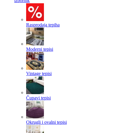
izbornik
Rasprodaja tepiha
Moderni tepisi
Vintage tepisi
Čupavi tepisi
Okrugli i ovalni tepisi