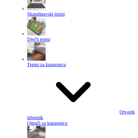
Skandinavski tepisi
Dječji tepisi
Tepisi za kupaonicu
Otvoriti
izbornik
Otirači za kupaonicu