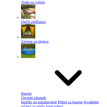
Tegle za cvijeće
Dječji pješčanici
Zavjese za sjenicu
Bazeni
Otvoriti izbornik
Igračke na napuhavanje
Pribor za bazene
Kvalitetni
ručnici za plažu
Vrtni tuševi