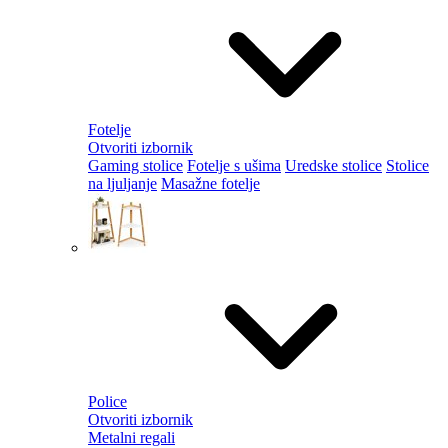
Fotelje
Otvoriti izbornik
Gaming stolice
Fotelje s ušima
Uredske stolice
Stolice
na ljuljanje
Masažne fotelje
Police
Otvoriti izbornik
Metalni regali