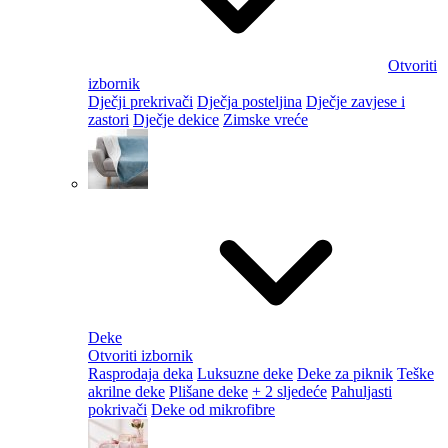
Otvoriti
izbornik
Dječji prekrivači
Dječja posteljina
Dječje zavjese i
zastori
Dječje dekice
Zimske vreće
Deke
Otvoriti izbornik
Rasprodaja deka
Luksuzne deke
Deke za piknik
Teške
akrilne deke
Plišane deke
+ 2 sljedeće
Pahuljasti
pokrivači
Deke od mikrofibre