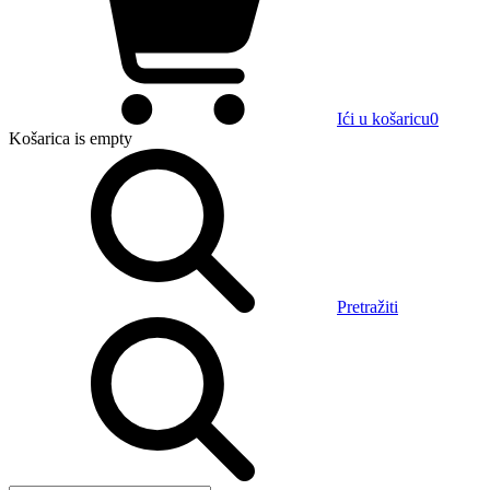
Ići u košaricu
0
Košarica
is empty
Pretražiti