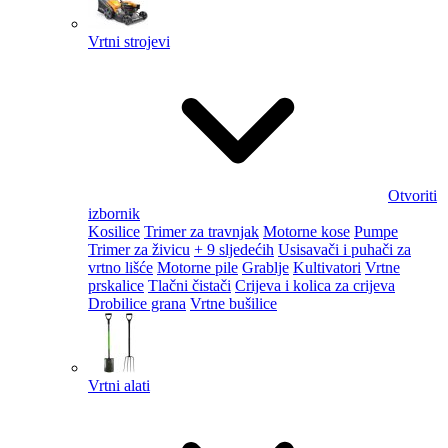
Vrtni strojevi
Otvoriti
izbornik
Kosilice
Trimer za travnjak
Motorne kose
Pumpe
Trimer za živicu
+ 9 sljedećih
Usisavači i puhači za
vrtno lišće
Motorne pile
Grablje
Kultivatori
Vrtne
prskalice
Tlačni čistači
Crijeva i kolica za crijeva
Drobilice grana
Vrtne bušilice
Vrtni alati