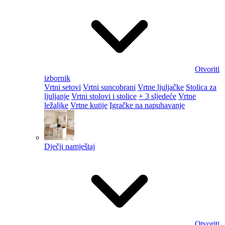
Otvoriti
izbornik
Vrtni setovi
Vrtni suncobrani
Vrtne ljuljačke
Stolica za
ljuljanje
Vrtni stolovi i stolice
+ 3 sljedeće
Vrtne
ležaljke
Vrtne kutije
Igračke na napuhavanje
Dječji namještaj
Otvoriti