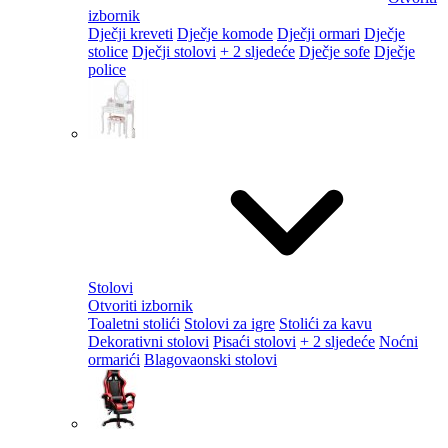
izbornik
Dječji kreveti
Dječje komode
Dječji ormari
Dječje
stolice
Dječji stolovi
+ 2 sljedeće
Dječje sofe
Dječje
police
Stolovi
Otvoriti izbornik
Toaletni stolići
Stolovi za igre
Stolići za kavu
Dekorativni stolovi
Pisaći stolovi
+ 2 sljedeće
Noćni
ormarići
Blagovaonski stolovi