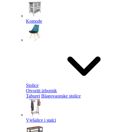
Komode
Stolice
Otvoriti izbornik
Taburei
Blagovaonske stolice
Vješalice i stalci