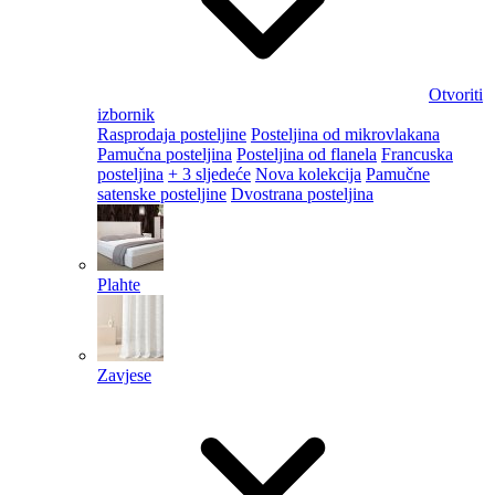
Otvoriti
izbornik
Rasprodaja posteljine
Posteljina od mikrovlakana
Pamučna posteljina
Posteljina od flanela
Francuska
posteljina
+ 3 sljedeće
Nova kolekcija
Pamučne
satenske posteljine
Dvostrana posteljina
Plahte
Zavjese