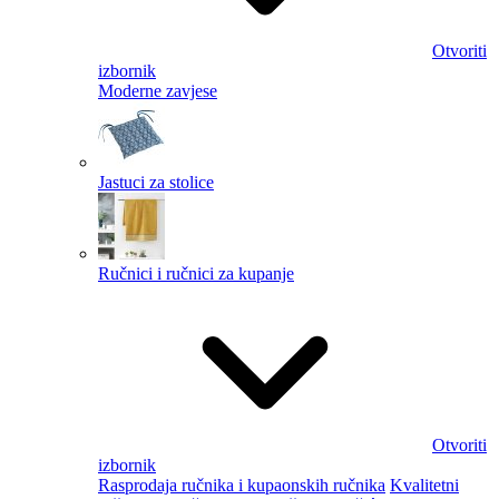
Otvoriti
izbornik
Moderne zavjese
Jastuci za stolice
Ručnici i ručnici za kupanje
Otvoriti
izbornik
Rasprodaja ručnika i kupaonskih ručnika
Kvalitetni