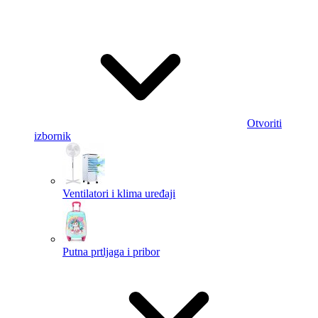
Otvoriti
izbornik
Ventilatori i klima uređaji
Putna prtljaga i pribor