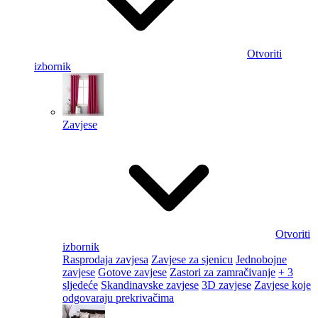
Otvoriti
izbornik
Zavjese
Otvoriti
izbornik
Rasprodaja zavjesa
Zavjese za sjenicu
Jednobojne
zavjese
Gotove zavjese
Zastori za zamračivanje
+ 3
sljedeće
Skandinavske zavjese
3D zavjese
Zavjese koje
odgovaraju prekrivačima