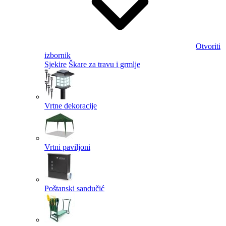
Otvoriti
izbornik
Sjekire
Škare za travu i grmlje
Vrtne dekoracije
Vrtni paviljoni
Poštanski sandučić