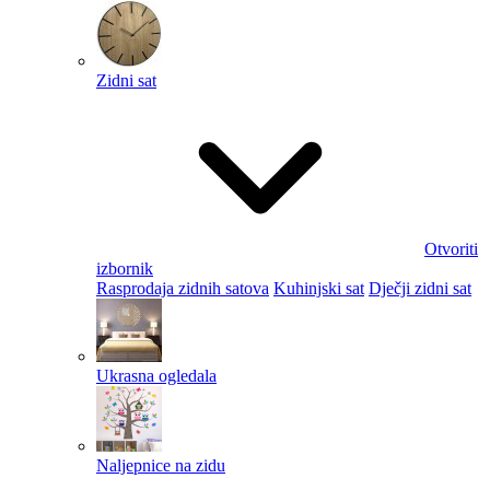
Zidni sat
Otvoriti
izbornik
Rasprodaja zidnih satova
Kuhinjski sat
Dječji zidni sat
Ukrasna ogledala
Naljepnice na zidu