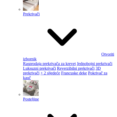
Prekrivači
Otvoriti
izbornik
Rasprodaja prekrivača za krevet
Jednobojni prekrivači
Luksuzni prekrivači
Reverzibilni prekrivači
3D
prekrivači
+ 2 sljedeće
Francuske deke
Pokrivač za
kauč
Posteljine