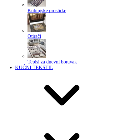
Kuhinjske prostirke
Otirači
Tepisi za dnevni boravak
KUĆNI TEKSTIL