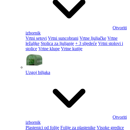
Otvoriti
izbornik
Vrtni setovi
Vrtni suncobrani
Vrtne ljuljačke
Vrtne
ležaljke
Stolica za ljuljanje
+ 3 sljedeće
Vrtni stolovi i
stolice
Vrtne klupe
Vrtne kutije
Uzgoj biljaka
Otvoriti
izbornik
Plastenici od folije
Folije za plastenike
Visoke gredice