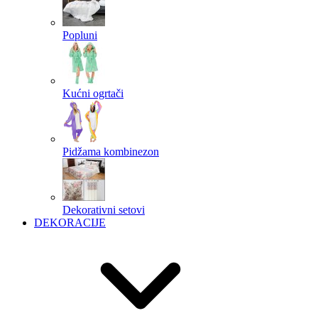
Popluni
Kućni ogrtači
Pidžama kombinezon
Dekorativni setovi
DEKORACIJE