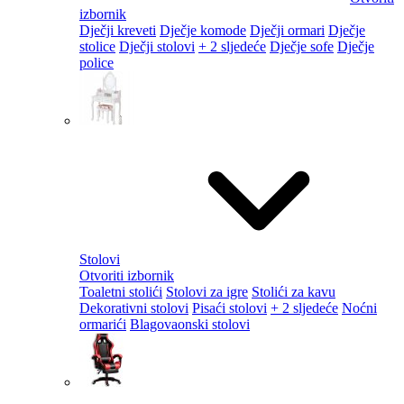
izbornik
Dječji kreveti
Dječje komode
Dječji ormari
Dječje
stolice
Dječji stolovi
+ 2 sljedeće
Dječje sofe
Dječje
police
Stolovi
Otvoriti izbornik
Toaletni stolići
Stolovi za igre
Stolići za kavu
Dekorativni stolovi
Pisaći stolovi
+ 2 sljedeće
Noćni
ormarići
Blagovaonski stolovi