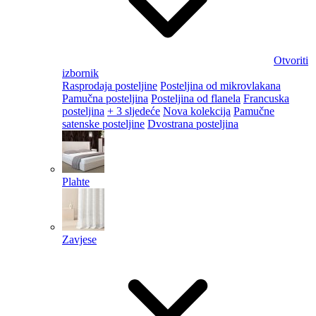
Otvoriti
izbornik
Rasprodaja posteljine
Posteljina od mikrovlakana
Pamučna posteljina
Posteljina od flanela
Francuska
posteljina
+ 3 sljedeće
Nova kolekcija
Pamučne
satenske posteljine
Dvostrana posteljina
Plahte
Zavjese