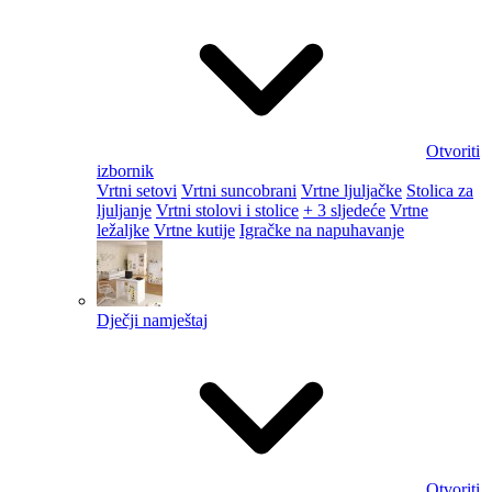
Otvoriti
izbornik
Vrtni setovi
Vrtni suncobrani
Vrtne ljuljačke
Stolica za
ljuljanje
Vrtni stolovi i stolice
+ 3 sljedeće
Vrtne
ležaljke
Vrtne kutije
Igračke na napuhavanje
Dječji namještaj
Otvoriti