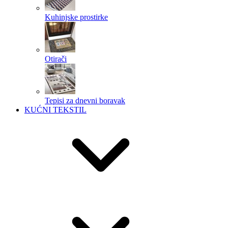
Kuhinjske prostirke
Otirači
Tepisi za dnevni boravak
KUĆNI TEKSTIL