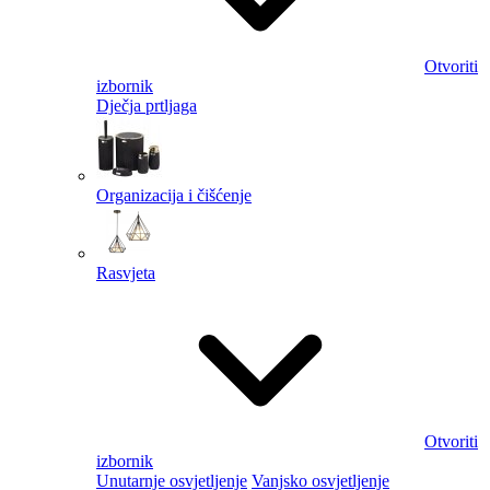
Otvoriti
izbornik
Dječja prtljaga
Organizacija i čišćenje
Rasvjeta
Otvoriti
izbornik
Unutarnje osvjetljenje
Vanjsko osvjetljenje