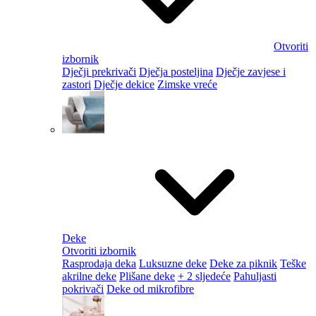
Otvoriti
izbornik
Dječji prekrivači
Dječja posteljina
Dječje zavjese i
zastori
Dječje dekice
Zimske vreće
Deke
Otvoriti izbornik
Rasprodaja deka
Luksuzne deke
Deke za piknik
Teške
akrilne deke
Plišane deke
+ 2 sljedeće
Pahuljasti
pokrivači
Deke od mikrofibre