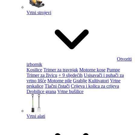
Vrtni strojevi
Otvoriti
izbornik
Kosilice
Trimer za travnjak
Motorne kose
Pumpe
Trimer za živicu
+ 9 sljedećih
Usisavači i puhači za
vrtno lišće
Motorne pile
Grablje
Kultivatori
Vrtne
prskalice
Tlačni čistači
Crijeva i kolica za crijeva
Drobilice grana
Vrtne bušilice
Vrtni alati