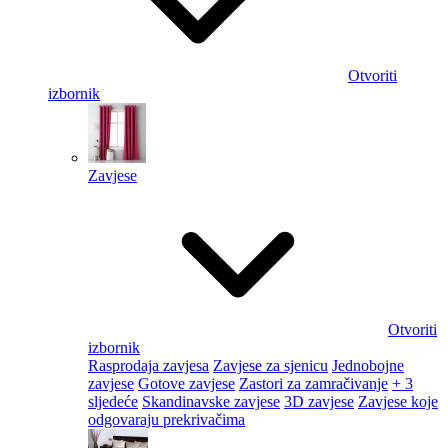
Otvoriti
izbornik
Zavjese
Otvoriti
izbornik
Rasprodaja zavjesa
Zavjese za sjenicu
Jednobojne
zavjese
Gotove zavjese
Zastori za zamračivanje
+ 3
sljedeće
Skandinavske zavjese
3D zavjese
Zavjese koje
odgovaraju prekrivačima