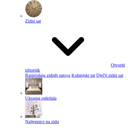
Zidni sat
Otvoriti
izbornik
Rasprodaja zidnih satova
Kuhinjski sat
Dječji zidni sat
Ukrasna ogledala
Naljepnice na zidu