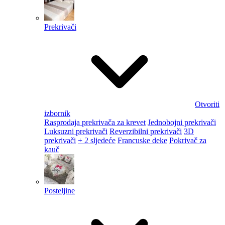
Prekrivači
Otvoriti
izbornik
Rasprodaja prekrivača za krevet
Jednobojni prekrivači
Luksuzni prekrivači
Reverzibilni prekrivači
3D
prekrivači
+ 2 sljedeće
Francuske deke
Pokrivač za
kauč
Posteljine