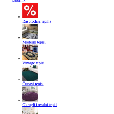
izbornik
Rasprodaja tepiha
Moderni tepisi
Vintage tepisi
Čupavi tepisi
Okrugli i ovalni tepisi