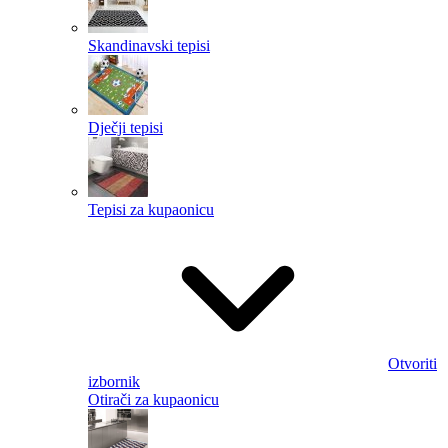
Skandinavski tepisi
Dječji tepisi
Tepisi za kupaonicu
Otvoriti
izbornik
Otirači za kupaonicu