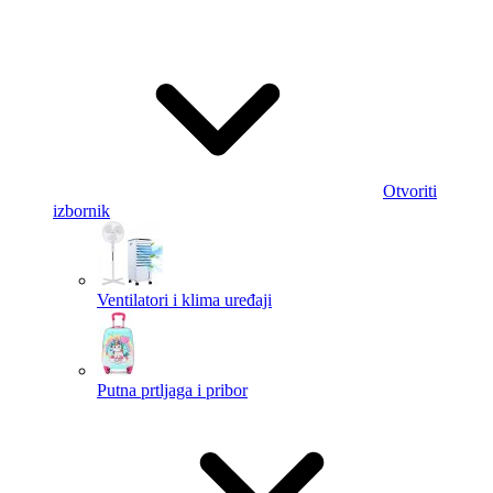
Otvoriti
izbornik
Ventilatori i klima uređaji
Putna prtljaga i pribor