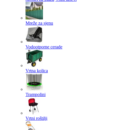
Mreže za sjenu
Vodootporne cerade
Vrtna kolica
Trampolini
Vrtni roštilji