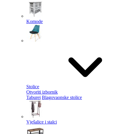
Komode
Stolice
Otvoriti izbornik
Taburei
Blagovaonske stolice
Vješalice i stalci