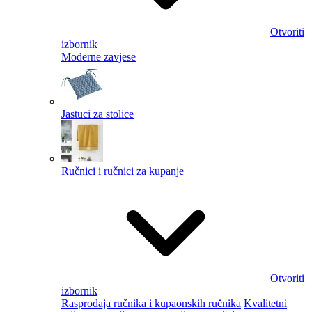
Otvoriti
izbornik
Moderne zavjese
Jastuci za stolice
Ručnici i ručnici za kupanje
Otvoriti
izbornik
Rasprodaja ručnika i kupaonskih ručnika
Kvalitetni