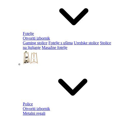
Fotelje
Otvoriti izbornik
Gaming stolice
Fotelje s ušima
Uredske stolice
Stolice
na ljuljanje
Masažne fotelje
Police
Otvoriti izbornik
Metalni regali