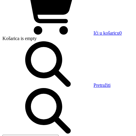
Ići u košaricu
0
Košarica
is empty
Pretražiti