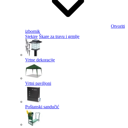
Otvoriti
izbornik
Sjekire
Škare za travu i grmlje
Vrtne dekoracije
Vrtni paviljoni
Poštanski sandučić