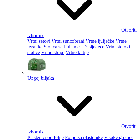
Otvoriti
izbornik
Vrtni setovi
Vrtni suncobrani
Vrtne ljuljačke
Vrtne
ležaljke
Stolica za ljuljanje
+ 3 sljedeće
Vrtni stolovi i
stolice
Vrtne klupe
Vrtne kutije
Uzgoj biljaka
Otvoriti
izbornik
Plastenici od folije
Folije za plastenike
Visoke gredice