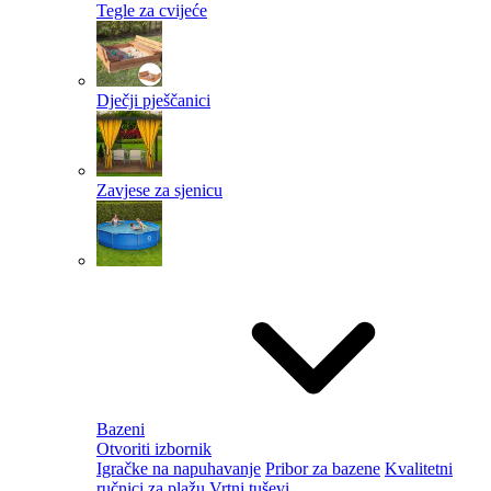
Tegle za cvijeće
Dječji pješčanici
Zavjese za sjenicu
Bazeni
Otvoriti izbornik
Igračke na napuhavanje
Pribor za bazene
Kvalitetni
ručnici za plažu
Vrtni tuševi