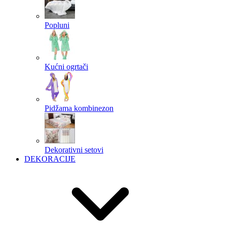
Popluni
Kućni ogrtači
Pidžama kombinezon
Dekorativni setovi
DEKORACIJE