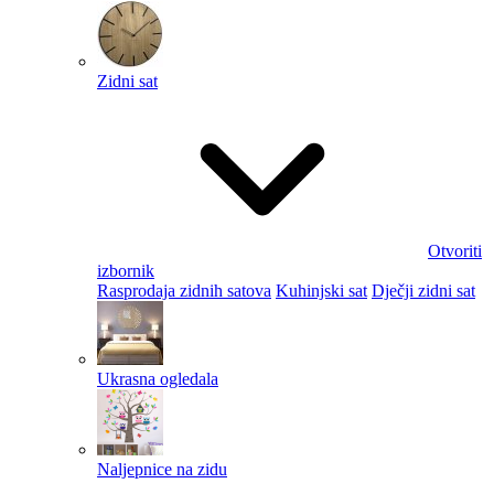
Zidni sat
Otvoriti
izbornik
Rasprodaja zidnih satova
Kuhinjski sat
Dječji zidni sat
Ukrasna ogledala
Naljepnice na zidu