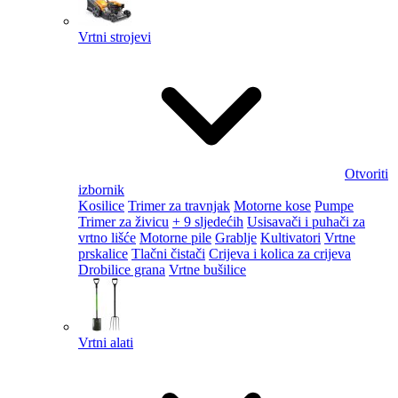
Vrtni strojevi
Otvoriti
izbornik
Kosilice
Trimer za travnjak
Motorne kose
Pumpe
Trimer za živicu
+ 9 sljedećih
Usisavači i puhači za
vrtno lišće
Motorne pile
Grablje
Kultivatori
Vrtne
prskalice
Tlačni čistači
Crijeva i kolica za crijeva
Drobilice grana
Vrtne bušilice
Vrtni alati