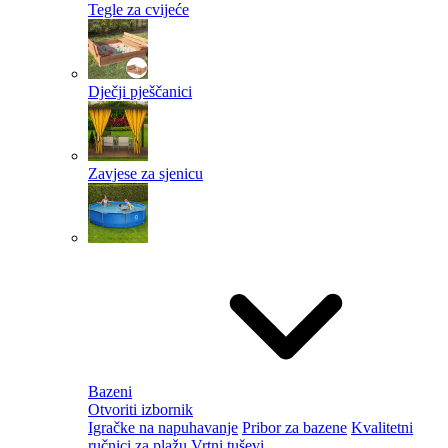
Tegle za cvijeće
Dječji pješčanici
Zavjese za sjenicu
Bazeni
Otvoriti izbornik
Igračke na napuhavanje
Pribor za bazene
Kvalitetni
ručnici za plažu
Vrtni tuševi