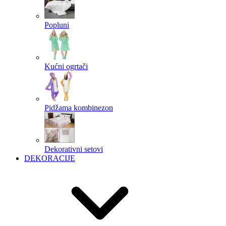
Popluni
Kućni ogrtači
Pidžama kombinezon
Dekorativni setovi
DEKORACIJE