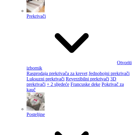
Prekrivači
Otvoriti
izbornik
Rasprodaja prekrivača za krevet
Jednobojni prekrivači
Luksuzni prekrivači
Reverzibilni prekrivači
3D
prekrivači
+ 2 sljedeće
Francuske deke
Pokrivač za
kauč
Posteljine