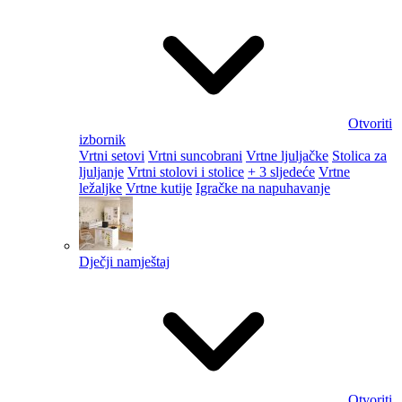
Otvoriti
izbornik
Vrtni setovi
Vrtni suncobrani
Vrtne ljuljačke
Stolica za
ljuljanje
Vrtni stolovi i stolice
+ 3 sljedeće
Vrtne
ležaljke
Vrtne kutije
Igračke na napuhavanje
Dječji namještaj
Otvoriti