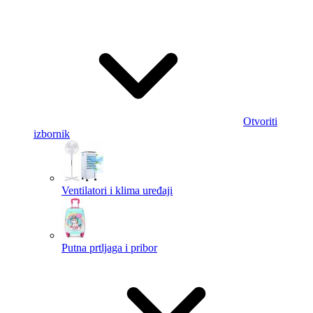
Otvoriti
izbornik
Ventilatori i klima uređaji
Putna prtljaga i pribor