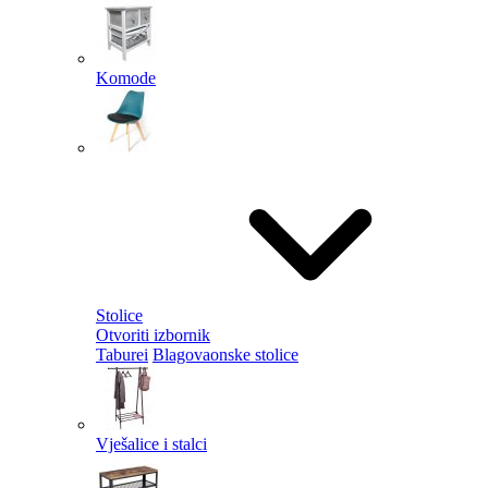
Komode
Stolice
Otvoriti izbornik
Taburei
Blagovaonske stolice
Vješalice i stalci