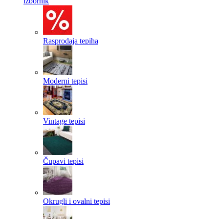
izbornik
Rasprodaja tepiha
Moderni tepisi
Vintage tepisi
Čupavi tepisi
Okrugli i ovalni tepisi