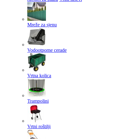
Mreže za sjenu
Vodootporne cerade
Vrtna kolica
Trampolini
Vrtni roštilji