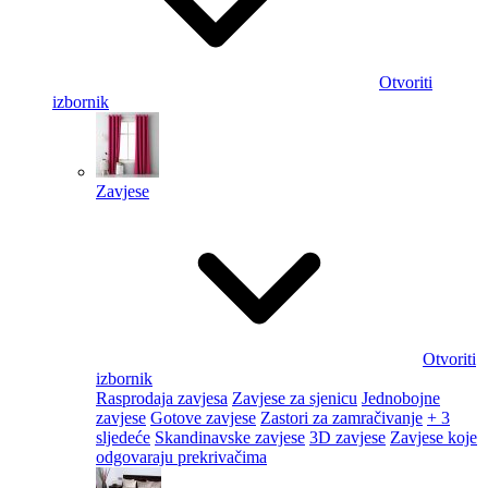
Otvoriti
izbornik
Zavjese
Otvoriti
izbornik
Rasprodaja zavjesa
Zavjese za sjenicu
Jednobojne
zavjese
Gotove zavjese
Zastori za zamračivanje
+ 3
sljedeće
Skandinavske zavjese
3D zavjese
Zavjese koje
odgovaraju prekrivačima