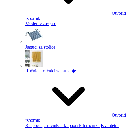
Otvoriti
izbornik
Moderne zavjese
Jastuci za stolice
Ručnici i ručnici za kupanje
Otvoriti
izbornik
Rasprodaja ručnika i kupaonskih ručnika
Kvalitetni