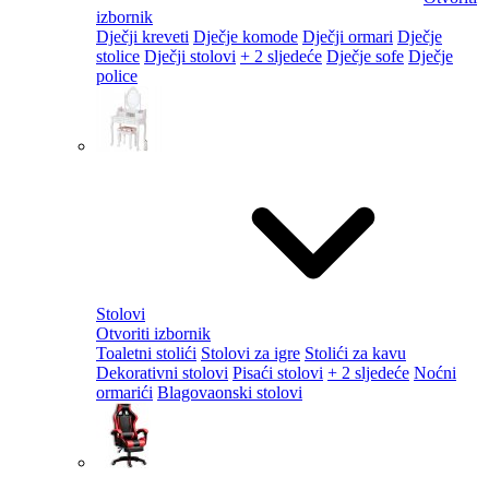
izbornik
Dječji kreveti
Dječje komode
Dječji ormari
Dječje
stolice
Dječji stolovi
+ 2 sljedeće
Dječje sofe
Dječje
police
Stolovi
Otvoriti izbornik
Toaletni stolići
Stolovi za igre
Stolići za kavu
Dekorativni stolovi
Pisaći stolovi
+ 2 sljedeće
Noćni
ormarići
Blagovaonski stolovi