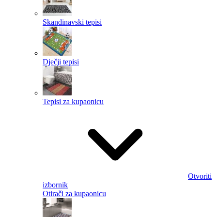
Skandinavski tepisi
Dječji tepisi
Tepisi za kupaonicu
Otvoriti
izbornik
Otirači za kupaonicu