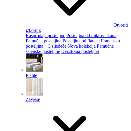
Otvoriti
izbornik
Rasprodaja posteljine
Posteljina od mikrovlakana
Pamučna posteljina
Posteljina od flanela
Francuska
posteljina
+ 3 sljedeće
Nova kolekcija
Pamučne
satenske posteljine
Dvostrana posteljina
Plahte
Zavjese