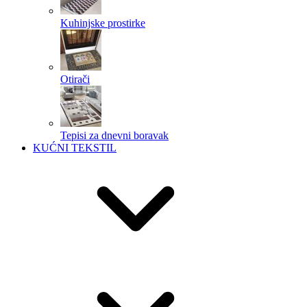
Kuhinjske prostirke
Otirači
Tepisi za dnevni boravak
KUĆNI TEKSTIL