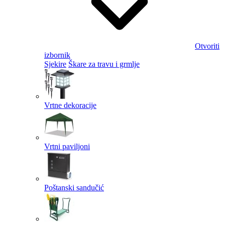
Otvoriti
izbornik
Sjekire
Škare za travu i grmlje
Vrtne dekoracije
Vrtni paviljoni
Poštanski sandučić