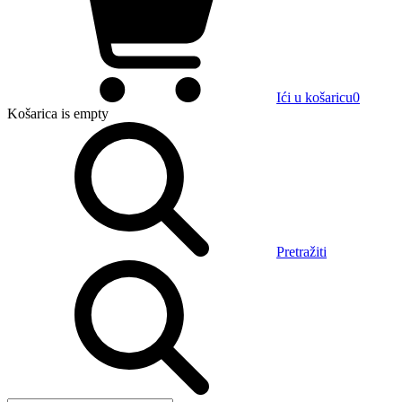
Ići u košaricu
0
Košarica
is empty
Pretražiti