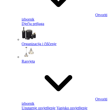
Otvoriti
izbornik
Dječja prtljaga
Organizacija i čišćenje
Rasvjeta
Otvoriti
izbornik
Unutarnje osvjetljenje
Vanjsko osvjetljenje