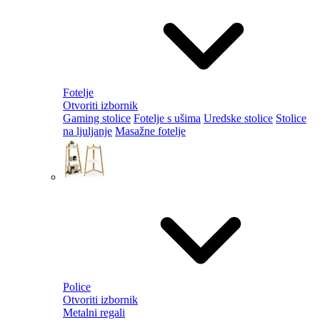
Fotelje
Otvoriti izbornik
Gaming stolice
Fotelje s ušima
Uredske stolice
Stolice
na ljuljanje
Masažne fotelje
Police
Otvoriti izbornik
Metalni regali