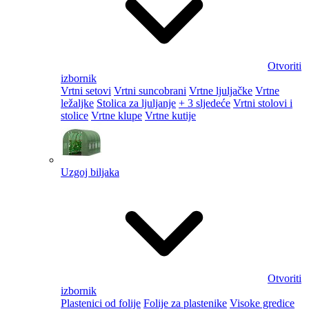
Otvoriti
izbornik
Vrtni setovi
Vrtni suncobrani
Vrtne ljuljačke
Vrtne
ležaljke
Stolica za ljuljanje
+ 3 sljedeće
Vrtni stolovi i
stolice
Vrtne klupe
Vrtne kutije
Uzgoj biljaka
Otvoriti
izbornik
Plastenici od folije
Folije za plastenike
Visoke gredice