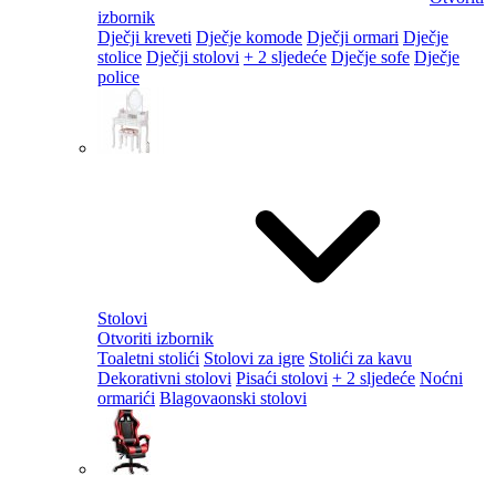
izbornik
Dječji kreveti
Dječje komode
Dječji ormari
Dječje
stolice
Dječji stolovi
+ 2 sljedeće
Dječje sofe
Dječje
police
Stolovi
Otvoriti izbornik
Toaletni stolići
Stolovi za igre
Stolići za kavu
Dekorativni stolovi
Pisaći stolovi
+ 2 sljedeće
Noćni
ormarići
Blagovaonski stolovi