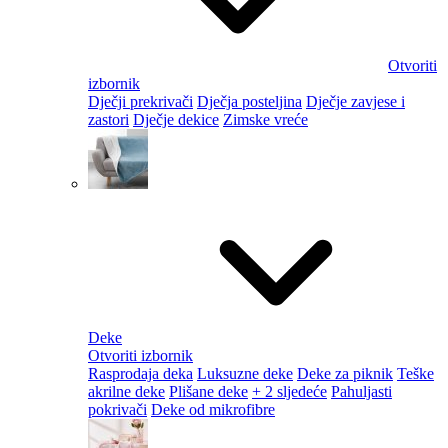
Otvoriti
izbornik
Dječji prekrivači
Dječja posteljina
Dječje zavjese i
zastori
Dječje dekice
Zimske vreće
Deke
Otvoriti izbornik
Rasprodaja deka
Luksuzne deke
Deke za piknik
Teške
akrilne deke
Plišane deke
+ 2 sljedeće
Pahuljasti
pokrivači
Deke od mikrofibre