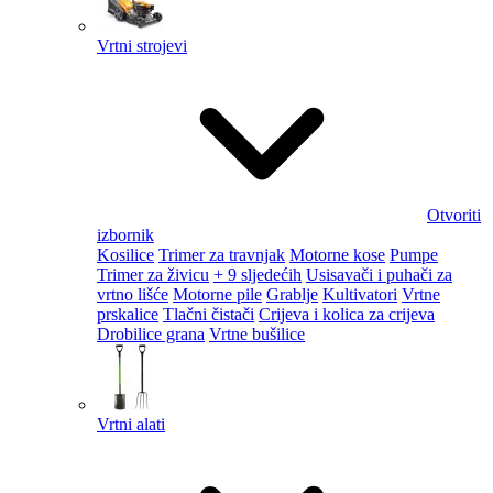
Vrtni strojevi
Otvoriti
izbornik
Kosilice
Trimer za travnjak
Motorne kose
Pumpe
Trimer za živicu
+ 9 sljedećih
Usisavači i puhači za
vrtno lišće
Motorne pile
Grablje
Kultivatori
Vrtne
prskalice
Tlačni čistači
Crijeva i kolica za crijeva
Drobilice grana
Vrtne bušilice
Vrtni alati