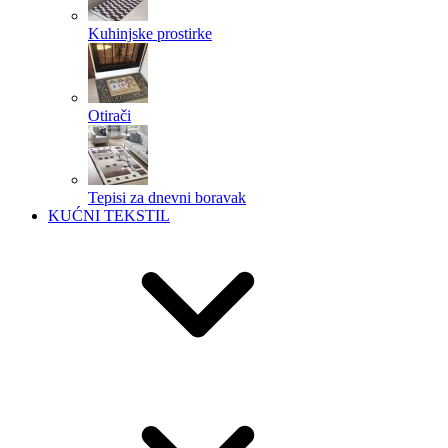
Kuhinjske prostirke
Otirači
Tepisi za dnevni boravak
KUĆNI TEKSTIL