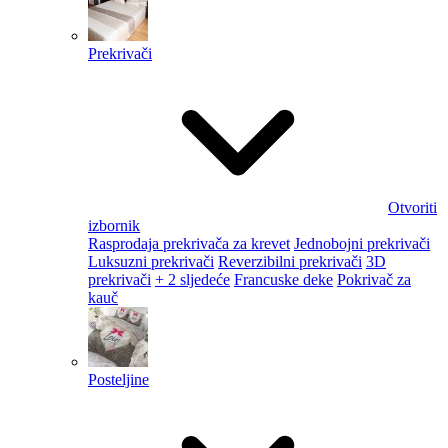
Prekrivači
Otvoriti
izbornik
Rasprodaja prekrivača za krevet
Jednobojni prekrivači
Luksuzni prekrivači
Reverzibilni prekrivači
3D
prekrivači
+ 2 sljedeće
Francuske deke
Pokrivač za
kauč
Posteljine