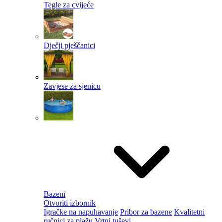
Tegle za cvijeće
Dječji pješčanici
Zavjese za sjenicu
Bazeni
Otvoriti izbornik
Igračke na napuhavanje
Pribor za bazene
Kvalitetni
ručnici za plažu
Vrtni tuševi