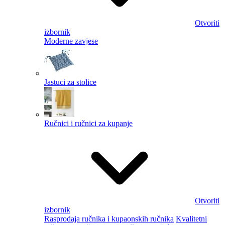
Otvoriti
izbornik
Moderne zavjese
Jastuci za stolice
Ručnici i ručnici za kupanje
Otvoriti
izbornik
Rasprodaja ručnika i kupaonskih ručnika
Kvalitetni