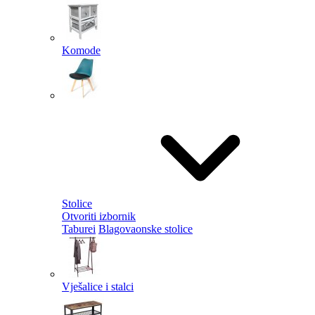
Komode
Stolice
Otvoriti izbornik
Taburei
Blagovaonske stolice
Vješalice i stalci