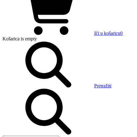
Ići u košaricu
0
Košarica
is empty
Pretražiti