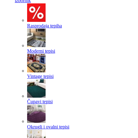
izbornik
Rasprodaja tepiha
Moderni tepisi
Vintage tepisi
Čupavi tepisi
Okrugli i ovalni tepisi