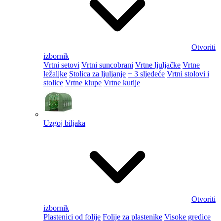
Otvoriti
izbornik
Vrtni setovi
Vrtni suncobrani
Vrtne ljuljačke
Vrtne
ležaljke
Stolica za ljuljanje
+ 3 sljedeće
Vrtni stolovi i
stolice
Vrtne klupe
Vrtne kutije
Uzgoj biljaka
Otvoriti
izbornik
Plastenici od folije
Folije za plastenike
Visoke gredice