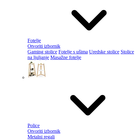
Fotelje
Otvoriti izbornik
Gaming stolice
Fotelje s ušima
Uredske stolice
Stolice
na ljuljanje
Masažne fotelje
Police
Otvoriti izbornik
Metalni regali