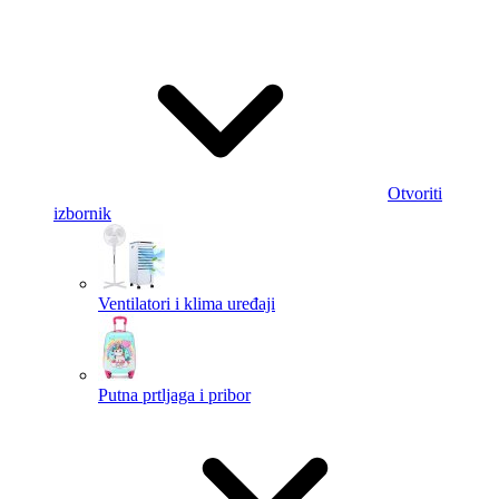
Otvoriti
izbornik
Ventilatori i klima uređaji
Putna prtljaga i pribor