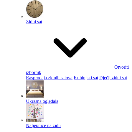
Zidni sat
Otvoriti
izbornik
Rasprodaja zidnih satova
Kuhinjski sat
Dječji zidni sat
Ukrasna ogledala
Naljepnice na zidu