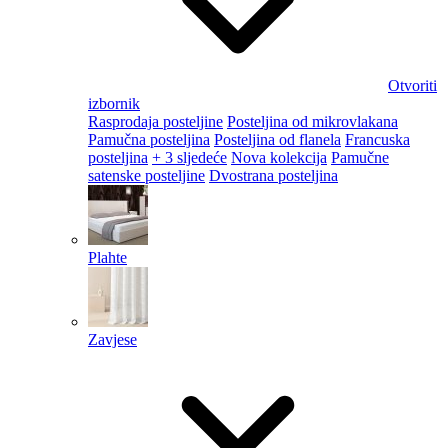
Otvoriti
izbornik
Rasprodaja posteljine
Posteljina od mikrovlakana
Pamučna posteljina
Posteljina od flanela
Francuska
posteljina
+ 3 sljedeće
Nova kolekcija
Pamučne
satenske posteljine
Dvostrana posteljina
Plahte
Zavjese