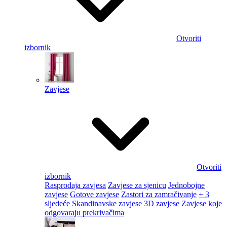
Otvoriti
izbornik
Zavjese
Otvoriti
izbornik
Rasprodaja zavjesa
Zavjese za sjenicu
Jednobojne
zavjese
Gotove zavjese
Zastori za zamračivanje
+ 3
sljedeće
Skandinavske zavjese
3D zavjese
Zavjese koje
odgovaraju prekrivačima