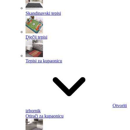
Skandinavski tepisi
Dječji tepisi
Tepisi za kupaonicu
Otvoriti
izbornik
Otirači za kupaonicu