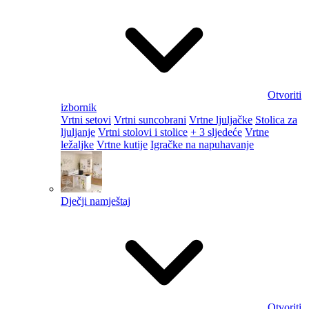
Otvoriti
izbornik
Vrtni setovi
Vrtni suncobrani
Vrtne ljuljačke
Stolica za
ljuljanje
Vrtni stolovi i stolice
+ 3 sljedeće
Vrtne
ležaljke
Vrtne kutije
Igračke na napuhavanje
Dječji namještaj
Otvoriti