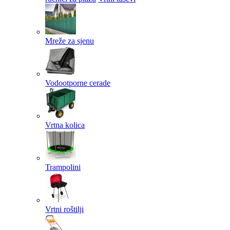
Mreže za sjenu
Vodootporne cerade
Vrtna kolica
Trampolini
Vrtni roštilji