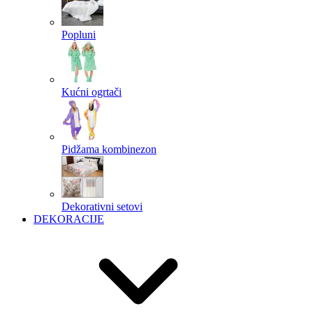
Popluni
Kućni ogrtači
Pidžama kombinezon
Dekorativni setovi
DEKORACIJE