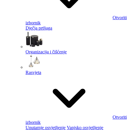
Otvoriti
izbornik
Dječja prtljaga
Organizacija i čišćenje
Rasvjeta
Otvoriti
izbornik
Unutarnje osvjetljenje
Vanjsko osvjetljenje