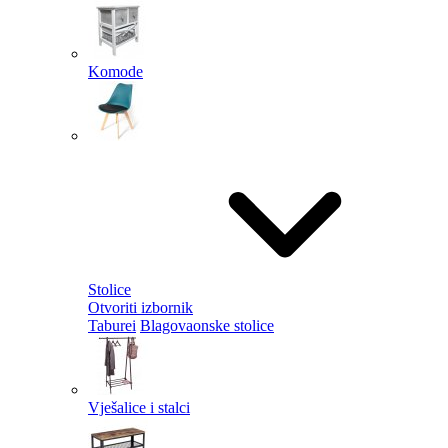
Komode
Stolice
Otvoriti izbornik
Taburei
Blagovaonske stolice
Vješalice i stalci