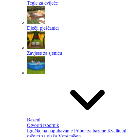
Tegle za cvijeće
Dječji pješčanici
Zavjese za sjenicu
Bazeni
Otvoriti izbornik
Igračke na napuhavanje
Pribor za bazene
Kvalitetni
ručnici za plažu
Vrtni tuševi