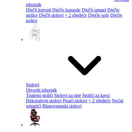
izbornik
Dječji kreveti
Dječje komode
Dječji ormari
Dječje
stolice
Dječji stolovi
+ 2 sljedeće
Dječje sofe
Dječje
police
Stolovi
Otvoriti izbornik
Toaletni stolići
Stolovi za igre
Stolići za kavu
Dekorativni stolovi
Pisaći stolovi
+ 2 sljedeće
Noćni
ormarići
Blagovaonski stolovi