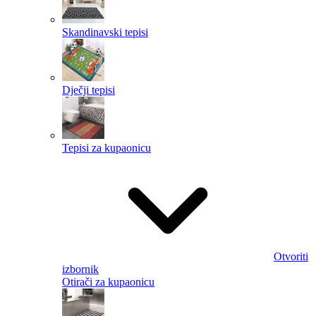
Skandinavski tepisi
Dječji tepisi
Tepisi za kupaonicu
Otvoriti
izbornik
Otirači za kupaonicu