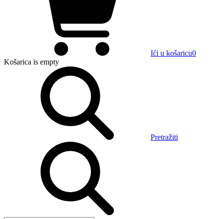
Ići u košaricu
0
Košarica
is empty
Pretražiti