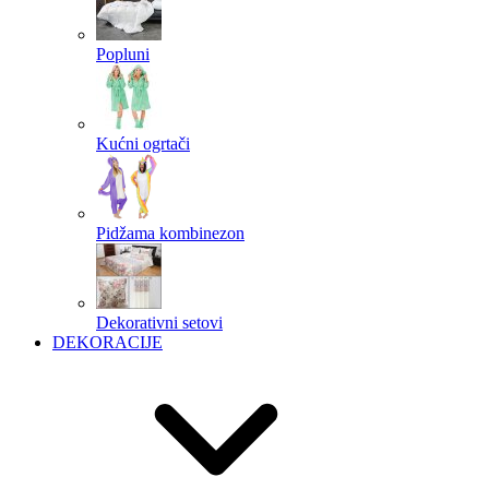
Popluni
Kućni ogrtači
Pidžama kombinezon
Dekorativni setovi
DEKORACIJE