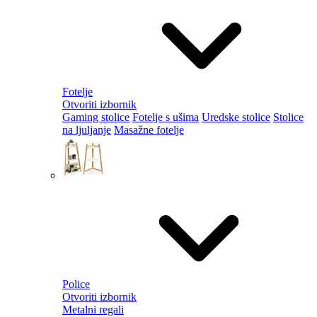
Fotelje
Otvoriti izbornik
Gaming stolice
Fotelje s ušima
Uredske stolice
Stolice
na ljuljanje
Masažne fotelje
Police
Otvoriti izbornik
Metalni regali