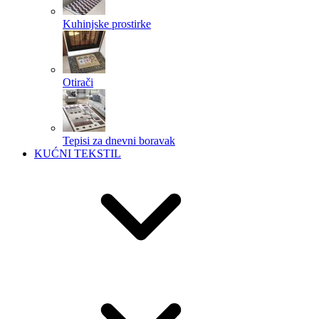
Kuhinjske prostirke
Otirači
Tepisi za dnevni boravak
KUĆNI TEKSTIL