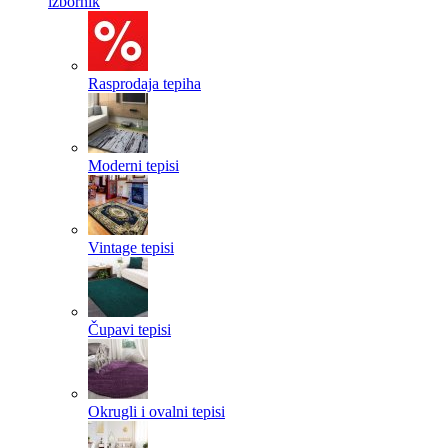
izbornik
Rasprodaja tepiha
Moderni tepisi
Vintage tepisi
Čupavi tepisi
Okrugli i ovalni tepisi