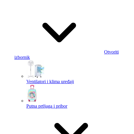
Otvoriti
izbornik
Ventilatori i klima uređaji
Putna prtljaga i pribor