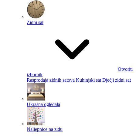
Zidni sat
Otvoriti
izbornik
Rasprodaja zidnih satova
Kuhinjski sat
Dječji zidni sat
Ukrasna ogledala
Naljepnice na zidu