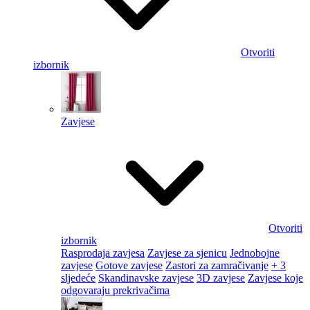
Otvoriti
izbornik
Zavjese
Otvoriti
izbornik
Rasprodaja zavjesa
Zavjese za sjenicu
Jednobojne
zavjese
Gotove zavjese
Zastori za zamračivanje
+ 3
sljedeće
Skandinavske zavjese
3D zavjese
Zavjese koje
odgovaraju prekrivačima