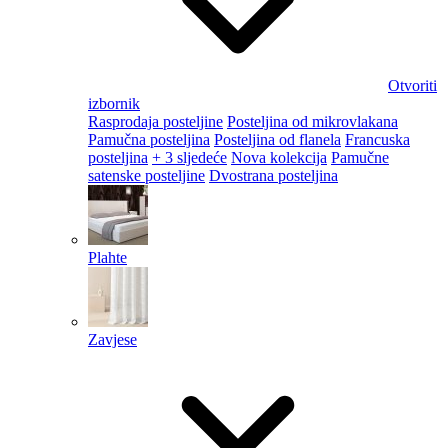
Otvoriti
izbornik
Rasprodaja posteljine
Posteljina od mikrovlakana
Pamučna posteljina
Posteljina od flanela
Francuska
posteljina
+ 3 sljedeće
Nova kolekcija
Pamučne
satenske posteljine
Dvostrana posteljina
Plahte
Zavjese