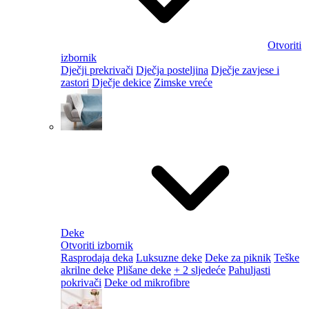
Otvoriti
izbornik
Dječji prekrivači
Dječja posteljina
Dječje zavjese i
zastori
Dječje dekice
Zimske vreće
Deke
Otvoriti izbornik
Rasprodaja deka
Luksuzne deke
Deke za piknik
Teške
akrilne deke
Plišane deke
+ 2 sljedeće
Pahuljasti
pokrivači
Deke od mikrofibre