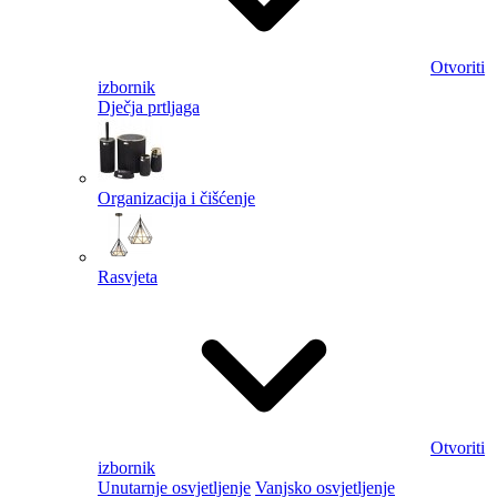
Otvoriti
izbornik
Dječja prtljaga
Organizacija i čišćenje
Rasvjeta
Otvoriti
izbornik
Unutarnje osvjetljenje
Vanjsko osvjetljenje