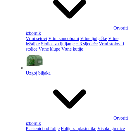
Otvoriti
izbornik
Vrtni setovi
Vrtni suncobrani
Vrtne ljuljačke
Vrtne
ležaljke
Stolica za ljuljanje
+ 3 sljedeće
Vrtni stolovi i
stolice
Vrtne klupe
Vrtne kutije
Uzgoj biljaka
Otvoriti
izbornik
Plastenici od folije
Folije za plastenike
Visoke gredice