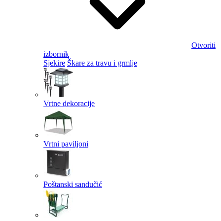
Otvoriti
izbornik
Sjekire
Škare za travu i grmlje
Vrtne dekoracije
Vrtni paviljoni
Poštanski sandučić