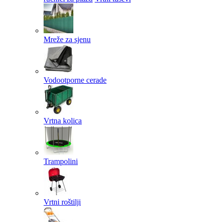
Mreže za sjenu
Vodootporne cerade
Vrtna kolica
Trampolini
Vrtni roštilji