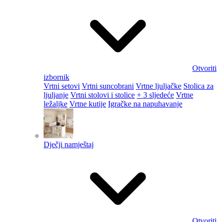
Otvoriti
izbornik
Vrtni setovi
Vrtni suncobrani
Vrtne ljuljačke
Stolica za
ljuljanje
Vrtni stolovi i stolice
+ 3 sljedeće
Vrtne
ležaljke
Vrtne kutije
Igračke na napuhavanje
Dječji namještaj
Otvoriti