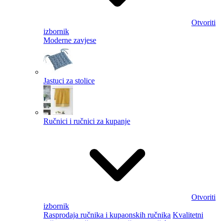
Otvoriti
izbornik
Moderne zavjese
Jastuci za stolice
Ručnici i ručnici za kupanje
Otvoriti
izbornik
Rasprodaja ručnika i kupaonskih ručnika
Kvalitetni