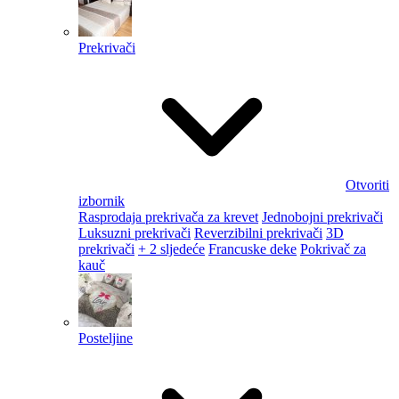
Prekrivači
Otvoriti
izbornik
Rasprodaja prekrivača za krevet
Jednobojni prekrivači
Luksuzni prekrivači
Reverzibilni prekrivači
3D
prekrivači
+ 2 sljedeće
Francuske deke
Pokrivač za
kauč
Posteljine