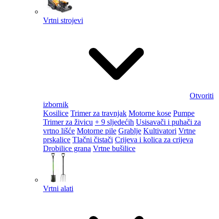
Vrtni strojevi
Otvoriti
izbornik
Kosilice
Trimer za travnjak
Motorne kose
Pumpe
Trimer za živicu
+ 9 sljedećih
Usisavači i puhači za
vrtno lišće
Motorne pile
Grablje
Kultivatori
Vrtne
prskalice
Tlačni čistači
Crijeva i kolica za crijeva
Drobilice grana
Vrtne bušilice
Vrtni alati