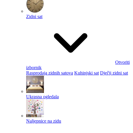
Zidni sat
Otvoriti
izbornik
Rasprodaja zidnih satova
Kuhinjski sat
Dječji zidni sat
Ukrasna ogledala
Naljepnice na zidu