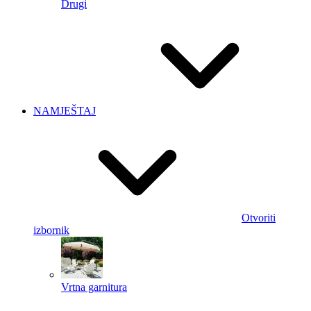
Drugi
NAMJEŠTAJ
Otvoriti
izbornik
Vrtna garnitura