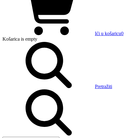
Ići u košaricu
0
Košarica
is empty
Pretražiti