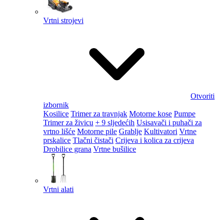
Vrtni strojevi
Otvoriti
izbornik
Kosilice
Trimer za travnjak
Motorne kose
Pumpe
Trimer za živicu
+ 9 sljedećih
Usisavači i puhači za
vrtno lišće
Motorne pile
Grablje
Kultivatori
Vrtne
prskalice
Tlačni čistači
Crijeva i kolica za crijeva
Drobilice grana
Vrtne bušilice
Vrtni alati