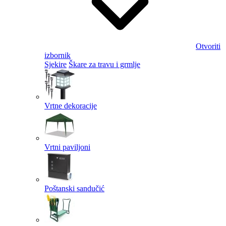
Otvoriti
izbornik
Sjekire
Škare za travu i grmlje
Vrtne dekoracije
Vrtni paviljoni
Poštanski sandučić