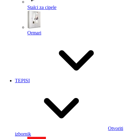
Stalci za cipele
Ormari
TEPISI
Otvoriti
izbornik