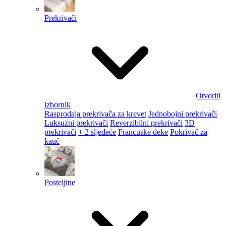
Prekrivači
Otvoriti
izbornik
Rasprodaja prekrivača za krevet
Jednobojni prekrivači
Luksuzni prekrivači
Reverzibilni prekrivači
3D
prekrivači
+ 2 sljedeće
Francuske deke
Pokrivač za
kauč
Posteljine