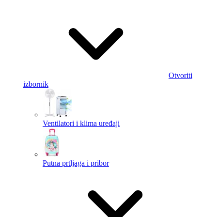
Otvoriti
izbornik
Ventilatori i klima uređaji
Putna prtljaga i pribor