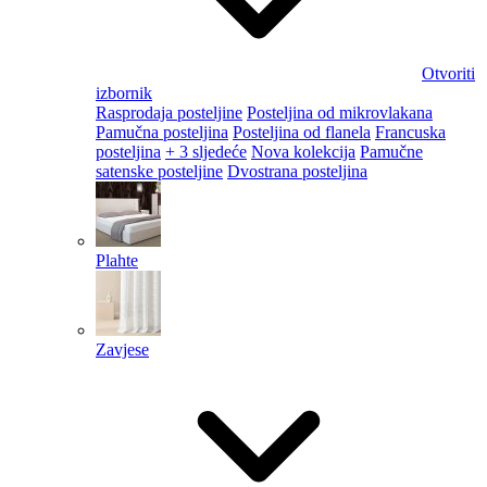
Otvoriti
izbornik
Rasprodaja posteljine
Posteljina od mikrovlakana
Pamučna posteljina
Posteljina od flanela
Francuska
posteljina
+ 3 sljedeće
Nova kolekcija
Pamučne
satenske posteljine
Dvostrana posteljina
Plahte
Zavjese