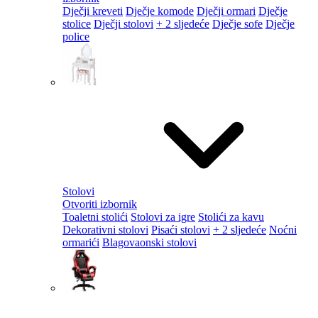
Dječji kreveti
Dječje komode
Dječji ormari
Dječje
stolice
Dječji stolovi
+ 2 sljedeće
Dječje sofe
Dječje
police
Stolovi
Otvoriti izbornik
Toaletni stolići
Stolovi za igre
Stolići za kavu
Dekorativni stolovi
Pisaći stolovi
+ 2 sljedeće
Noćni
ormarići
Blagovaonski stolovi