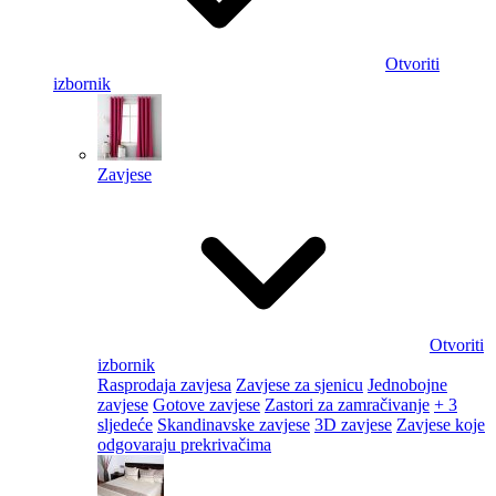
Otvoriti
izbornik
Zavjese
Otvoriti
izbornik
Rasprodaja zavjesa
Zavjese za sjenicu
Jednobojne
zavjese
Gotove zavjese
Zastori za zamračivanje
+ 3
sljedeće
Skandinavske zavjese
3D zavjese
Zavjese koje
odgovaraju prekrivačima