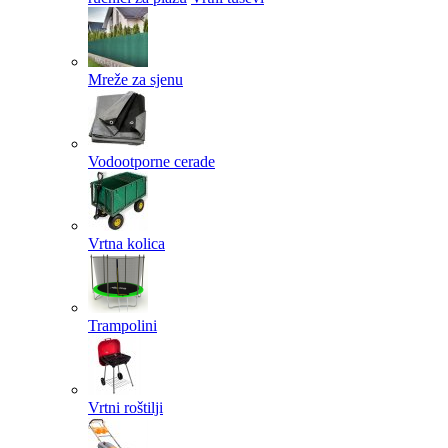
Mreže za sjenu
Vodootporne cerade
Vrtna kolica
Trampolini
Vrtni roštilji