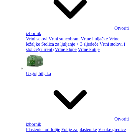
Otvoriti
izbornik
Vrtni setovi
Vrtni suncobrani
Vrtne ljuljačke
Vrtne
ležaljke
Stolica za ljuljanje
+ 3 sljedeće
Vrtni stolovi i
stolice
(current)
Vrtne klupe
Vrtne kutije
Uzgoj biljaka
Otvoriti
izbornik
Plastenici od folije
Folije za plastenike
Visoke gredice