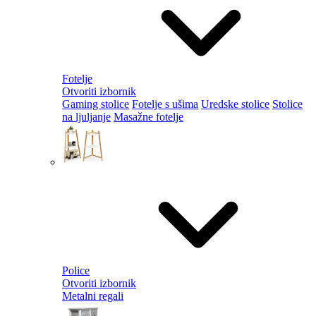
Fotelje
Otvoriti izbornik
Gaming stolice
Fotelje s ušima
Uredske stolice
Stolice
na ljuljanje
Masažne fotelje
Police
Otvoriti izbornik
Metalni regali