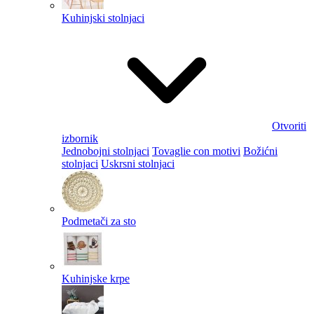
Kuhinjski stolnjaci
Otvoriti
izbornik
Jednobojni stolnjaci
Tovaglie con motivi
Božićni
stolnjaci
Uskrsni stolnjaci
Podmetači za sto
Kuhinjske krpe