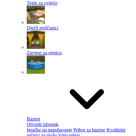
Tegle za cvijeće
Dječji pješčanici
Zavjese za sjenicu
Bazeni
Otvoriti izbornik
Igračke na napuhavanje
Pribor za bazene
Kvalitetni
ručnici za plažu
Vrtni tuševi