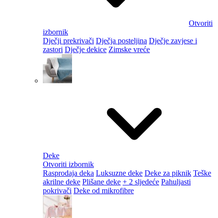
Otvoriti
izbornik
Dječji prekrivači
Dječja posteljina
Dječje zavjese i
zastori
Dječje dekice
Zimske vreće
Deke
Otvoriti izbornik
Rasprodaja deka
Luksuzne deke
Deke za piknik
Teške
akrilne deke
Plišane deke
+ 2 sljedeće
Pahuljasti
pokrivači
Deke od mikrofibre