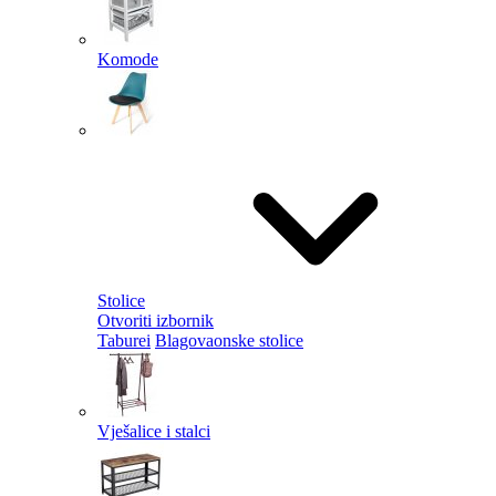
Komode
Stolice
Otvoriti izbornik
Taburei
Blagovaonske stolice
Vješalice i stalci