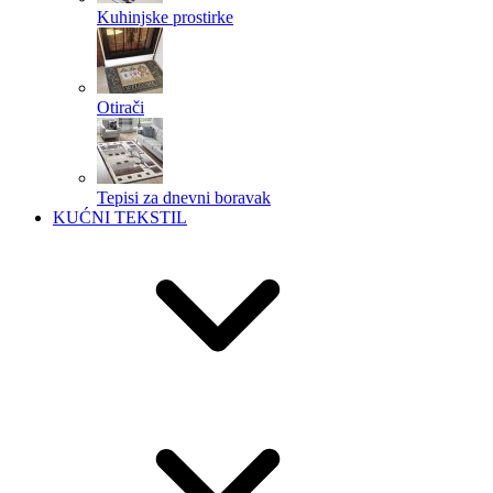
Kuhinjske prostirke
Otirači
Tepisi za dnevni boravak
KUĆNI TEKSTIL