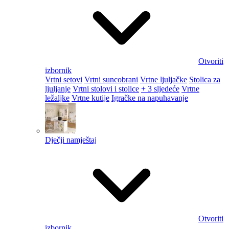
Otvoriti
izbornik
Vrtni setovi
Vrtni suncobrani
Vrtne ljuljačke
Stolica za
ljuljanje
Vrtni stolovi i stolice
+ 3 sljedeće
Vrtne
ležaljke
Vrtne kutije
Igračke na napuhavanje
Dječji namještaj
Otvoriti
izbornik