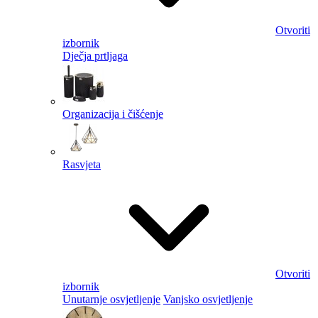
Otvoriti
izbornik
Dječja prtljaga
Organizacija i čišćenje
Rasvjeta
Otvoriti
izbornik
Unutarnje osvjetljenje
Vanjsko osvjetljenje