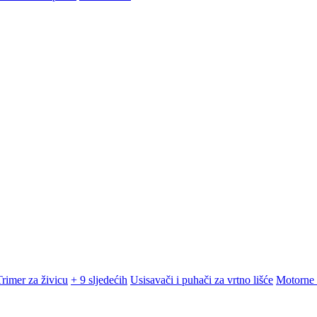
Trimer za živicu
+ 9 sljedećih
Usisavači i puhači za vrtno lišće
Motorne 