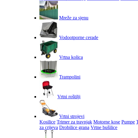
Mreže za sjenu
Vodootporne cerade
Vrtna kolica
Trampolini
Vrtni roštilji
Vrtni strojevi
Kosilice
Trimer za travnjak
Motorne kose
Pumpe
za crijeva
Drobilice grana
Vrtne bušilice