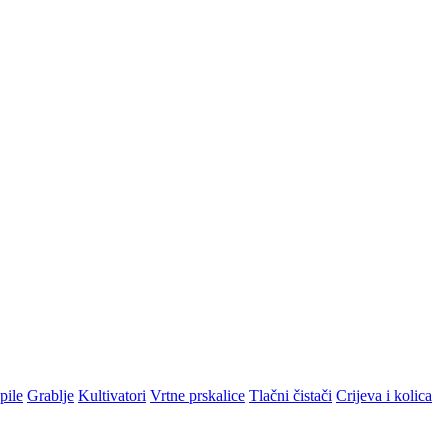
pile
Grablje
Kultivatori
Vrtne prskalice
Tlačni čistači
Crijeva i kolica