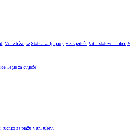
t)
Vrtne ležaljke
Stolica za ljuljanje
+ 3 sljedeće
Vrtni stolovi i stolice
V
ice
Tegle za cvijeće
i ručnici za plažu
Vrtni tuševi