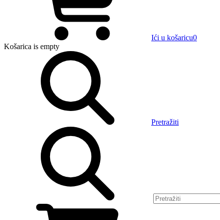
Ići u košaricu
0
Košarica
is empty
Pretražiti