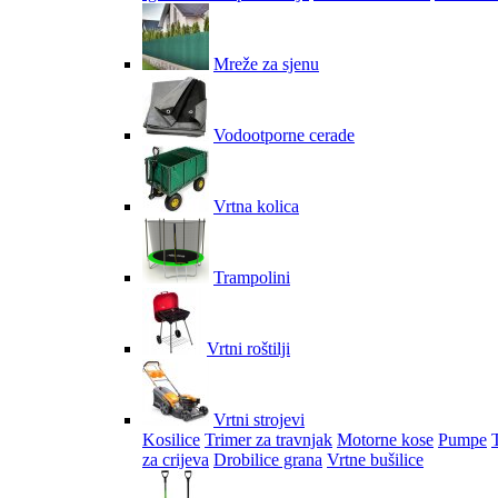
Mreže za sjenu
Vodootporne cerade
Vrtna kolica
Trampolini
Vrtni roštilji
Vrtni strojevi
Kosilice
Trimer za travnjak
Motorne kose
Pumpe
za crijeva
Drobilice grana
Vrtne bušilice