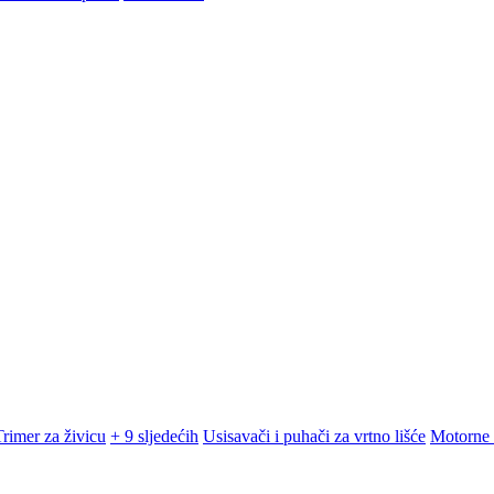
Trimer za živicu
+ 9 sljedećih
Usisavači i puhači za vrtno lišće
Motorne 