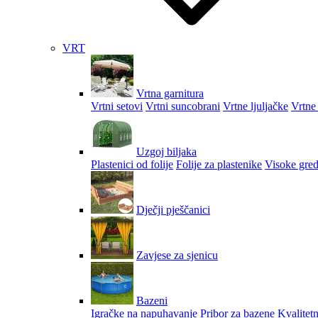
VRT
Vrtna garnitura
Vrtni setovi
Vrtni suncobrani
Vrtne ljuljačke
Vrtne 
Uzgoj biljaka
Plastenici od folije
Folije za plastenike
Visoke gred
Dječji pješčanici
Zavjese za sjenicu
Bazeni
Igračke na napuhavanje
Pribor za bazene
Kvalitetn