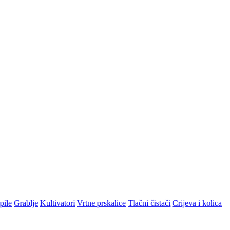
pile
Grablje
Kultivatori
Vrtne prskalice
Tlačni čistači
Crijeva i kolica