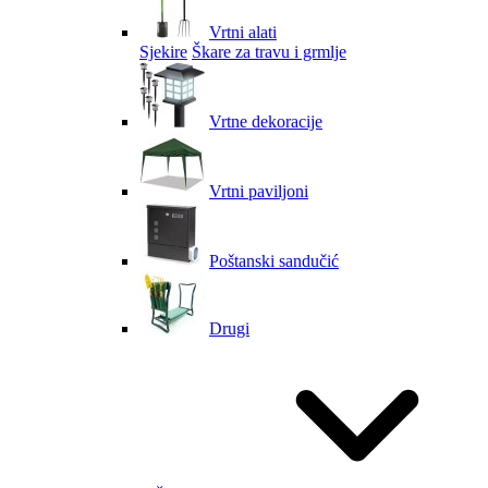
Vrtni alati
Sjekire
Škare za travu i grmlje
Vrtne dekoracije
Vrtni paviljoni
Poštanski sandučić
Drugi