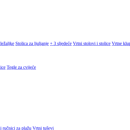
ležaljke
Stolica za ljuljanje
+ 3 sljedeće
Vrtni stolovi i stolice
Vrtne klu
ice
Tegle za cvijeće
i ručnici za plažu
Vrtni tuševi