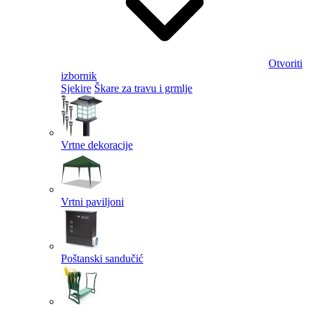
Otvoriti
izbornik
Sjekire
Škare za travu i grmlje
Vrtne dekoracije
Vrtni paviljoni
Poštanski sandučić