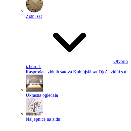
Zidni sat
Otvoriti
izbornik
Rasprodaja zidnih satova
Kuhinjski sat
Dječji zidni sat
Ukrasna ogledala
Naljepnice na zidu