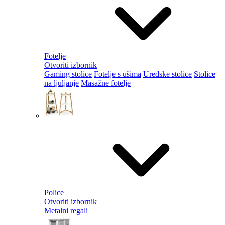
Fotelje
Otvoriti izbornik
Gaming stolice
Fotelje s ušima
Uredske stolice
Stolice
na ljuljanje
Masažne fotelje
Police
Otvoriti izbornik
Metalni regali