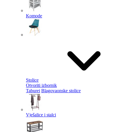
Komode
Stolice
Otvoriti izbornik
Taburei
Blagovaonske stolice
Vješalice i stalci