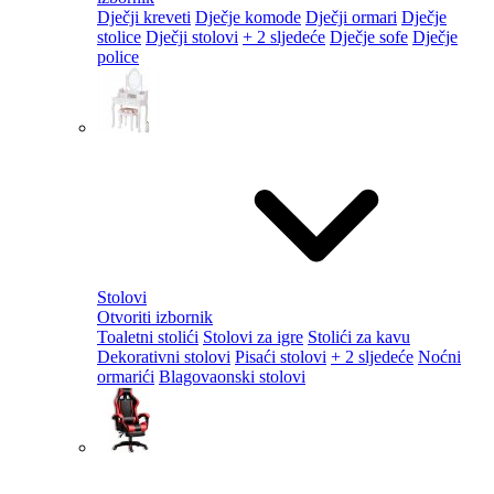
Dječji kreveti
Dječje komode
Dječji ormari
Dječje
stolice
Dječji stolovi
+ 2 sljedeće
Dječje sofe
Dječje
police
Stolovi
Otvoriti izbornik
Toaletni stolići
Stolovi za igre
Stolići za kavu
Dekorativni stolovi
Pisaći stolovi
+ 2 sljedeće
Noćni
ormarići
Blagovaonski stolovi