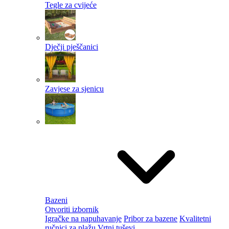
Tegle za cvijeće
Dječji pješčanici
Zavjese za sjenicu
Bazeni
Otvoriti izbornik
Igračke na napuhavanje
Pribor za bazene
Kvalitetni
ručnici za plažu
Vrtni tuševi