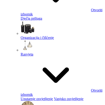
Otvoriti
izbornik
Dječja prtljaga
Organizacija i čišćenje
Rasvjeta
Otvoriti
izbornik
Unutarnje osvjetljenje
Vanjsko osvjetljenje