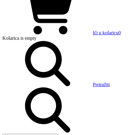
Ići u košaricu
0
Košarica
is empty
Pretražiti