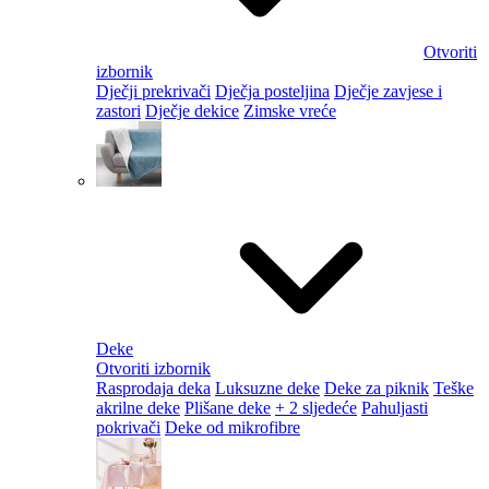
Otvoriti
izbornik
Dječji prekrivači
Dječja posteljina
Dječje zavjese i
zastori
Dječje dekice
Zimske vreće
Deke
Otvoriti izbornik
Rasprodaja deka
Luksuzne deke
Deke za piknik
Teške
akrilne deke
Plišane deke
+ 2 sljedeće
Pahuljasti
pokrivači
Deke od mikrofibre