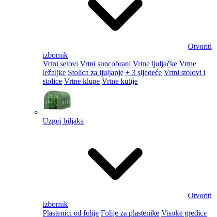
Otvoriti
izbornik
Vrtni setovi
Vrtni suncobrani
Vrtne ljuljačke
Vrtne
ležaljke
Stolica za ljuljanje
+ 3 sljedeće
Vrtni stolovi i
stolice
Vrtne klupe
Vrtne kutije
Uzgoj biljaka
Otvoriti
izbornik
Plastenici od folije
Folije za plastenike
Visoke gredice