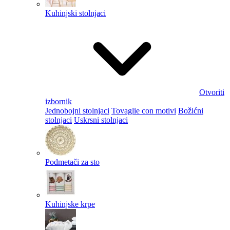
Kuhinjski stolnjaci
Otvoriti
izbornik
Jednobojni stolnjaci
Tovaglie con motivi
Božićni
stolnjaci
Uskrsni stolnjaci
Podmetači za sto
Kuhinjske krpe