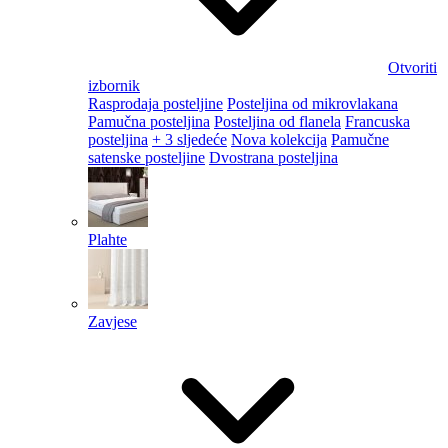
Otvoriti
izbornik
Rasprodaja posteljine
Posteljina od mikrovlakana
Pamučna posteljina
Posteljina od flanela
Francuska
posteljina
+ 3 sljedeće
Nova kolekcija
Pamučne
satenske posteljine
Dvostrana posteljina
Plahte
Zavjese