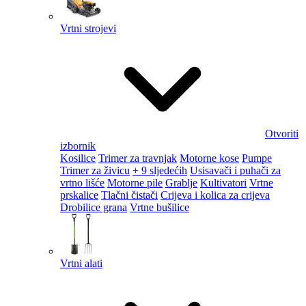
Vrtni strojevi
Otvoriti
izbornik
Kosilice
Trimer za travnjak
Motorne kose
Pumpe
Trimer za živicu
+ 9 sljedećih
Usisavači i puhači za
vrtno lišće
Motorne pile
Grablje
Kultivatori
Vrtne
prskalice
Tlačni čistači
Crijeva i kolica za crijeva
Drobilice grana
Vrtne bušilice
Vrtni alati