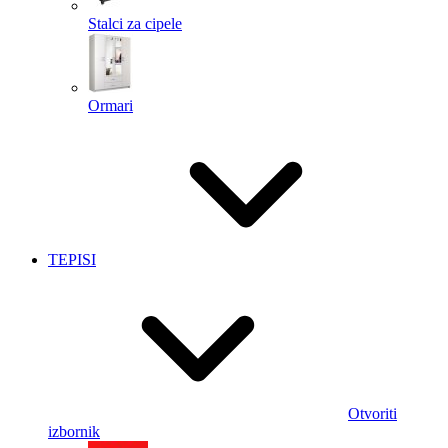
Stalci za cipele
Ormari
TEPISI
Otvoriti
izbornik