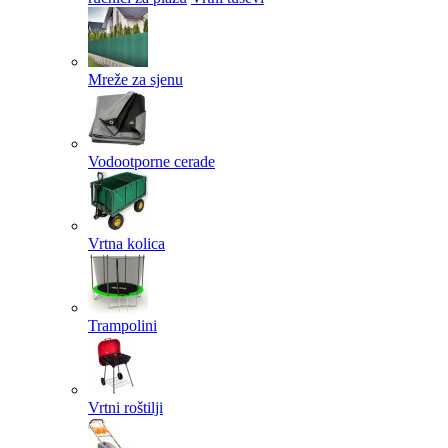
Mreže za sjenu
Vodootporne cerade
Vrtna kolica
Trampolini
Vrtni roštilji