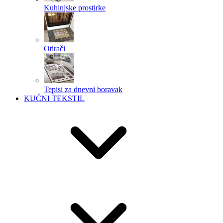
Kuhinjske prostirke
Otirači
Tepisi za dnevni boravak
KUĆNI TEKSTIL