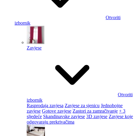
Otvoriti
izbornik
Zavjese
Otvoriti
izbornik
Rasprodaja zavjesa
Zavjese za sjenicu
Jednobojne
zavjese
Gotove zavjese
Zastori za zamračivanje
+ 3
sljedeće
Skandinavske zavjese
3D zavjese
Zavjese koje
odgovaraju prekrivačima