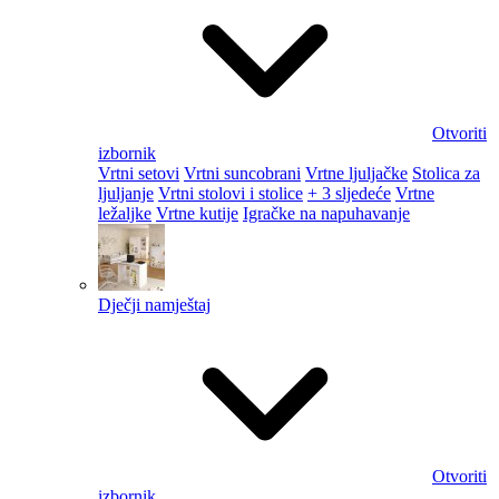
Otvoriti
izbornik
Vrtni setovi
Vrtni suncobrani
Vrtne ljuljačke
Stolica za
ljuljanje
Vrtni stolovi i stolice
+ 3 sljedeće
Vrtne
ležaljke
Vrtne kutije
Igračke na napuhavanje
Dječji namještaj
Otvoriti
izbornik