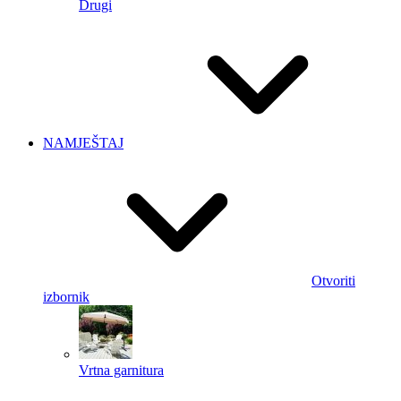
Drugi
NAMJEŠTAJ
Otvoriti
izbornik
Vrtna garnitura