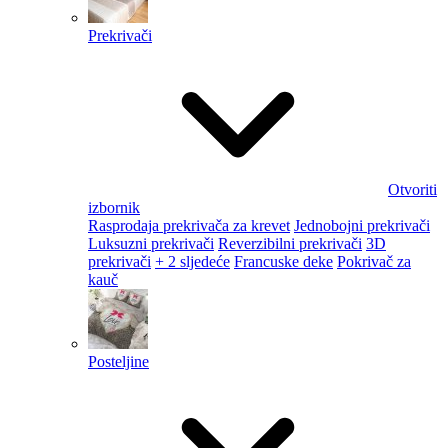
Prekrivači
Otvoriti
izbornik
Rasprodaja prekrivača za krevet
Jednobojni prekrivači
Luksuzni prekrivači
Reverzibilni prekrivači
3D
prekrivači
+ 2 sljedeće
Francuske deke
Pokrivač za
kauč
Posteljine