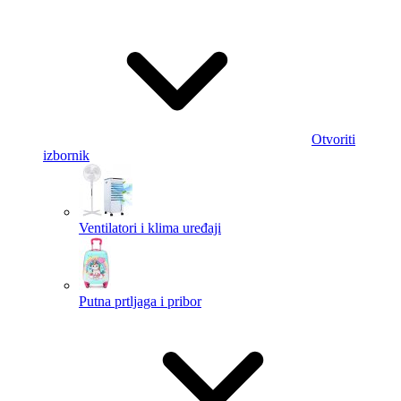
Otvoriti
izbornik
Ventilatori i klima uređaji
Putna prtljaga i pribor