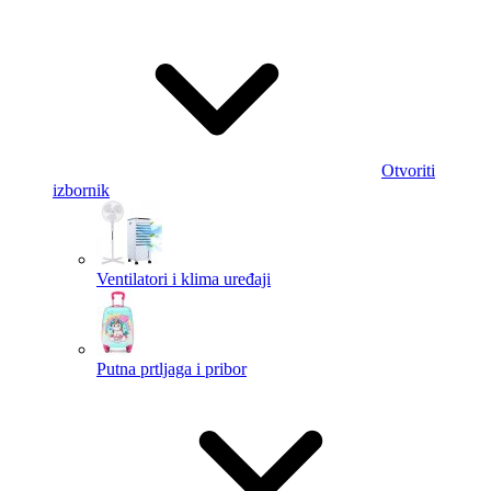
Otvoriti
izbornik
Ventilatori i klima uređaji
Putna prtljaga i pribor