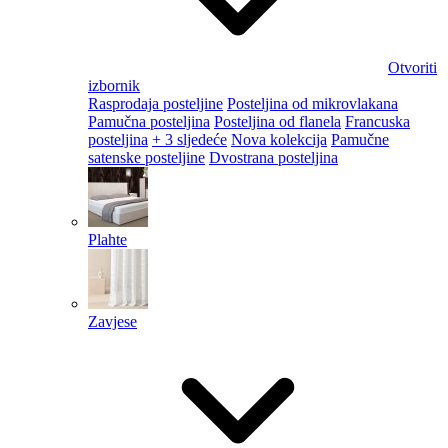
Otvoriti
izbornik
Rasprodaja posteljine
Posteljina od mikrovlakana
Pamučna posteljina
Posteljina od flanela
Francuska
posteljina
+ 3 sljedeće
Nova kolekcija
Pamučne
satenske posteljine
Dvostrana posteljina
Plahte
Zavjese