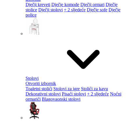
Dječji kreveti
Dječje komode
Dječji ormari
Dječje
stolice
Dječji stolovi
+ 2 sljedeće
Dječje sofe
Dječje
police
Stolovi
Otvoriti izbornik
Toaletni stolići
Stolovi za igre
Stolići za kavu
Dekorativni stolovi
Pisaći stolovi
+ 2 sljedeće
Noćni
ormarići
Blagovaonski stolovi