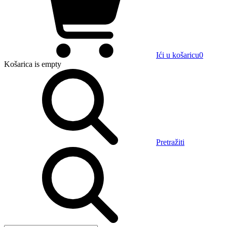
Ići u košaricu
0
Košarica
is empty
Pretražiti