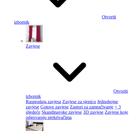
Otvoriti
izbornik
Zavjese
Otvoriti
izbornik
Rasprodaja zavjesa
Zavjese za sjenicu
Jednobojne
zavjese
Gotove zavjese
Zastori za zamračivanje
+ 3
sljedeće
Skandinavske zavjese
3D zavjese
Zavjese koje
odgovaraju prekrivačima