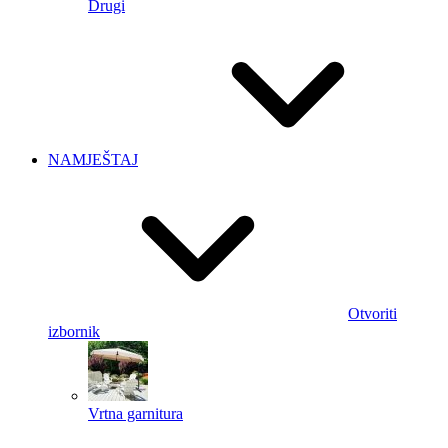
Drugi
NAMJEŠTAJ
Otvoriti
izbornik
Vrtna garnitura