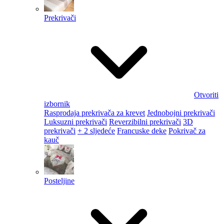
Prekrivači
Otvoriti
izbornik
Rasprodaja prekrivača za krevet
Jednobojni prekrivači
Luksuzni prekrivači
Reverzibilni prekrivači
3D
prekrivači
+ 2 sljedeće
Francuske deke
Pokrivač za
kauč
Posteljine