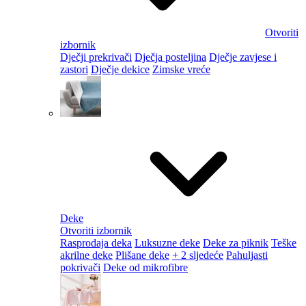
Otvoriti
izbornik
Dječji prekrivači
Dječja posteljina
Dječje zavjese i
zastori
Dječje dekice
Zimske vreće
Deke
Otvoriti izbornik
Rasprodaja deka
Luksuzne deke
Deke za piknik
Teške
akrilne deke
Plišane deke
+ 2 sljedeće
Pahuljasti
pokrivači
Deke od mikrofibre