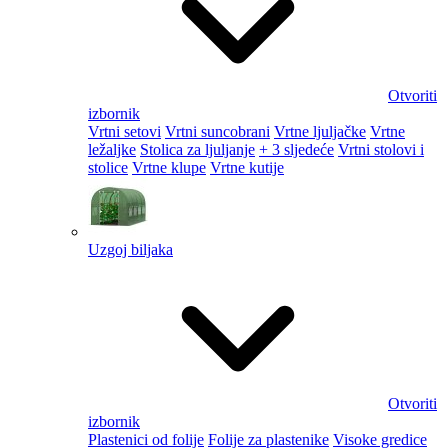
Otvoriti
izbornik
Vrtni setovi
Vrtni suncobrani
Vrtne ljuljačke
Vrtne
ležaljke
Stolica za ljuljanje
+ 3 sljedeće
Vrtni stolovi i
stolice
Vrtne klupe
Vrtne kutije
Uzgoj biljaka
Otvoriti
izbornik
Plastenici od folije
Folije za plastenike
Visoke gredice