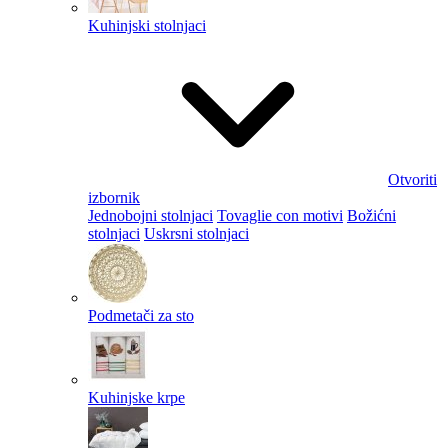
Kuhinjski stolnjaci
Otvoriti
izbornik
Jednobojni stolnjaci
Tovaglie con motivi
Božićni
stolnjaci
Uskrsni stolnjaci
Podmetači za sto
Kuhinjske krpe