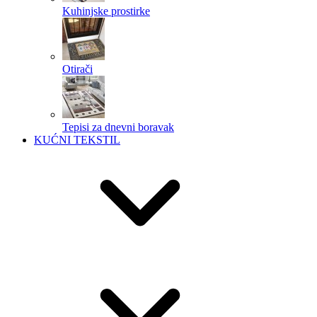
Kuhinjske prostirke
Otirači
Tepisi za dnevni boravak
KUĆNI TEKSTIL