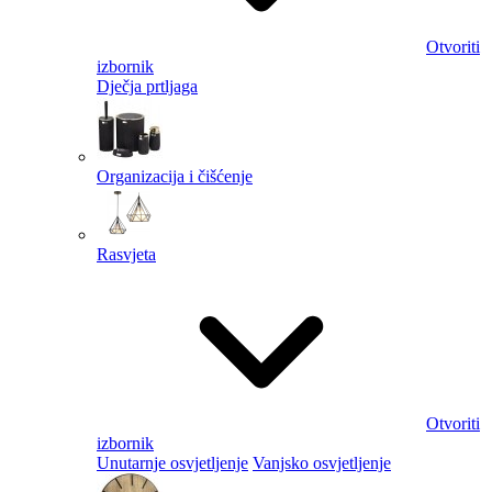
Otvoriti
izbornik
Dječja prtljaga
Organizacija i čišćenje
Rasvjeta
Otvoriti
izbornik
Unutarnje osvjetljenje
Vanjsko osvjetljenje