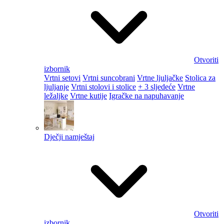
Otvoriti
izbornik
Vrtni setovi
Vrtni suncobrani
Vrtne ljuljačke
Stolica za
ljuljanje
Vrtni stolovi i stolice
+ 3 sljedeće
Vrtne
ležaljke
Vrtne kutije
Igračke na napuhavanje
Dječji namještaj
Otvoriti
izbornik