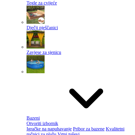
Tegle za cvijeće
Dječji pješčanici
Zavjese za sjenicu
Bazeni
Otvoriti izbornik
Igračke na napuhavanje
Pribor za bazene
Kvalitetni
ručnici za plažu
Vrtni tuševi