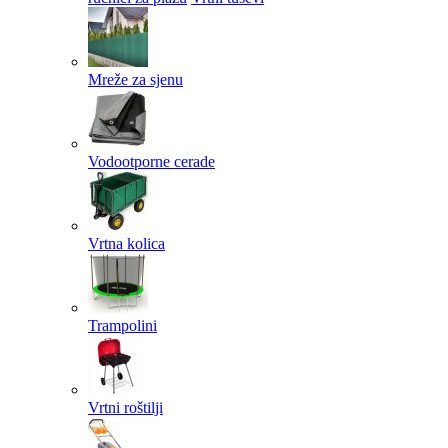
Mreže za sjenu
Vodootporne cerade
Vrtna kolica
Trampolini
Vrtni roštilji