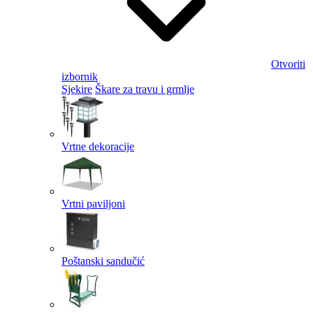
Otvoriti
izbornik
Sjekire
Škare za travu i grmlje
Vrtne dekoracije
Vrtni paviljoni
Poštanski sandučić