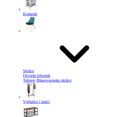
Komode
Stolice
Otvoriti izbornik
Taburei
Blagovaonske stolice
Vješalice i stalci