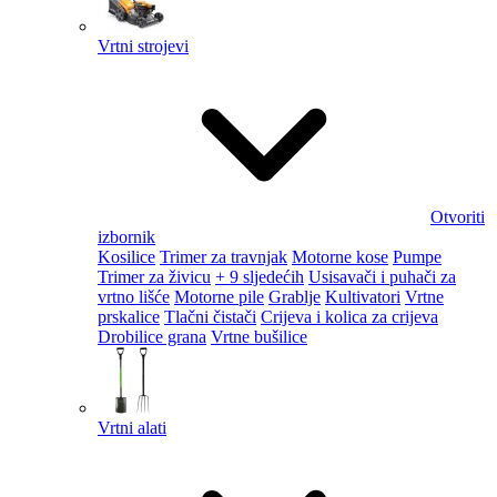
Vrtni strojevi
Otvoriti
izbornik
Kosilice
Trimer za travnjak
Motorne kose
Pumpe
Trimer za živicu
+ 9 sljedećih
Usisavači i puhači za
vrtno lišće
Motorne pile
Grablje
Kultivatori
Vrtne
prskalice
Tlačni čistači
Crijeva i kolica za crijeva
Drobilice grana
Vrtne bušilice
Vrtni alati