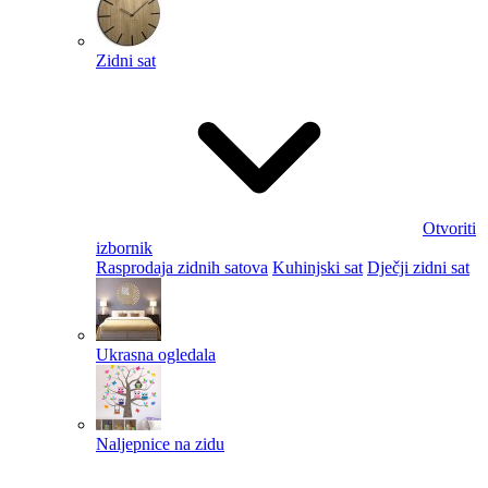
Zidni sat
Otvoriti
izbornik
Rasprodaja zidnih satova
Kuhinjski sat
Dječji zidni sat
Ukrasna ogledala
Naljepnice na zidu