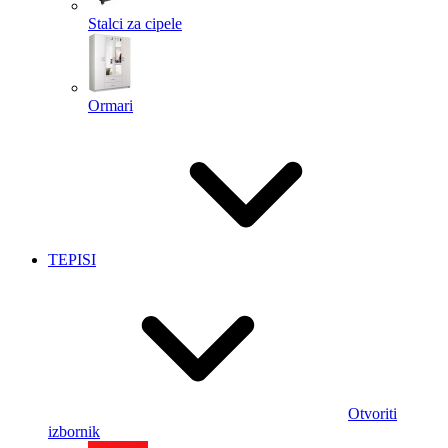
Stalci za cipele
Ormari
TEPISI
Otvoriti
izbornik