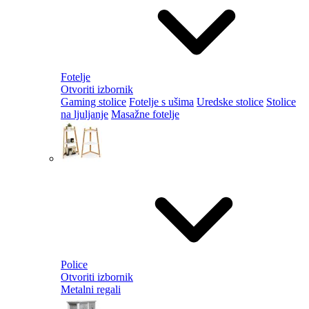
Fotelje
Otvoriti izbornik
Gaming stolice
Fotelje s ušima
Uredske stolice
Stolice
na ljuljanje
Masažne fotelje
Police
Otvoriti izbornik
Metalni regali