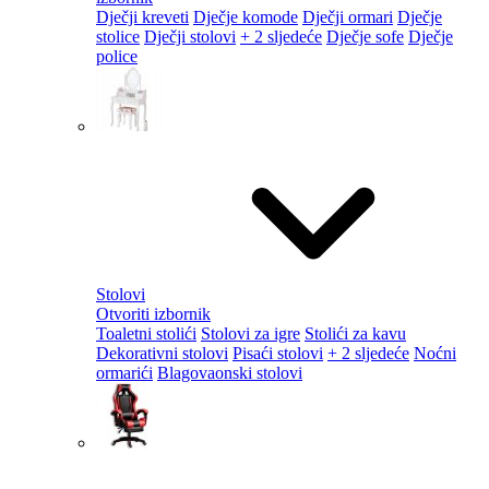
Dječji kreveti
Dječje komode
Dječji ormari
Dječje
stolice
Dječji stolovi
+ 2 sljedeće
Dječje sofe
Dječje
police
Stolovi
Otvoriti izbornik
Toaletni stolići
Stolovi za igre
Stolići za kavu
Dekorativni stolovi
Pisaći stolovi
+ 2 sljedeće
Noćni
ormarići
Blagovaonski stolovi