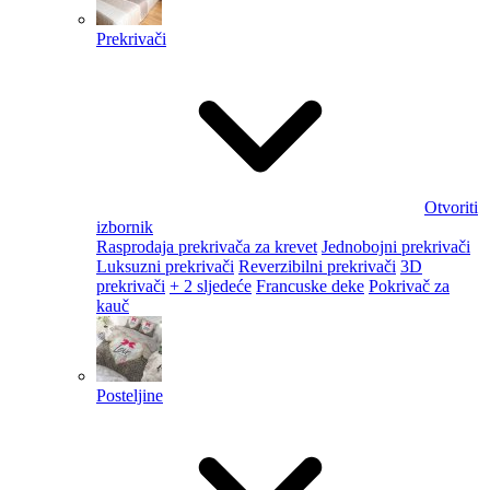
Prekrivači
Otvoriti
izbornik
Rasprodaja prekrivača za krevet
Jednobojni prekrivači
Luksuzni prekrivači
Reverzibilni prekrivači
3D
prekrivači
+ 2 sljedeće
Francuske deke
Pokrivač za
kauč
Posteljine