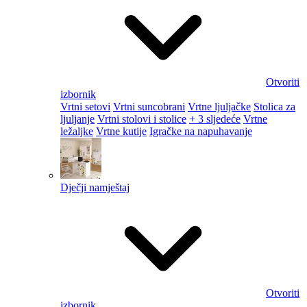
Otvoriti
izbornik
Vrtni setovi
Vrtni suncobrani
Vrtne ljuljačke
Stolica za
ljuljanje
Vrtni stolovi i stolice
+ 3 sljedeće
Vrtne
ležaljke
Vrtne kutije
Igračke na napuhavanje
Dječji namještaj
Otvoriti
izbornik