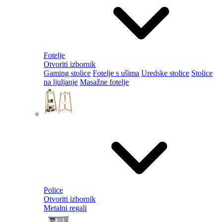
Fotelje
Otvoriti izbornik
Gaming stolice
Fotelje s ušima
Uredske stolice
Stolice
na ljuljanje
Masažne fotelje
Police
Otvoriti izbornik
Metalni regali