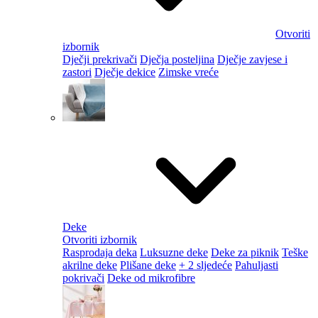
Otvoriti
izbornik
Dječji prekrivači
Dječja posteljina
Dječje zavjese i
zastori
Dječje dekice
Zimske vreće
Deke
Otvoriti izbornik
Rasprodaja deka
Luksuzne deke
Deke za piknik
Teške
akrilne deke
Plišane deke
+ 2 sljedeće
Pahuljasti
pokrivači
Deke od mikrofibre