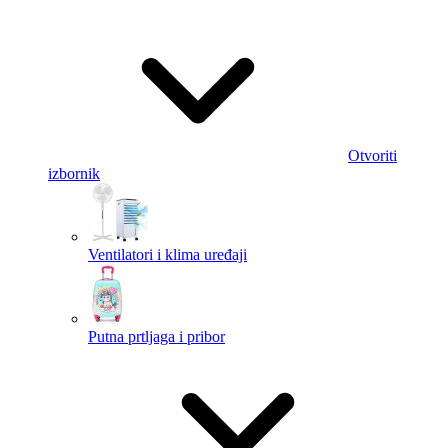
Otvoriti
izbornik
Ventilatori i klima uređaji
Putna prtljaga i pribor