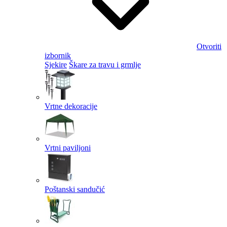
Otvoriti
izbornik
Sjekire
Škare za travu i grmlje
Vrtne dekoracije
Vrtni paviljoni
Poštanski sandučić