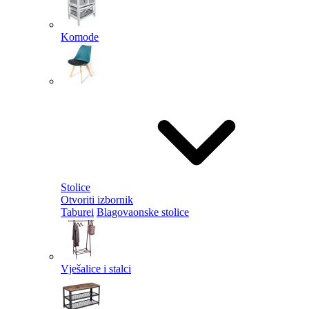
Komode
Stolice
Otvoriti izbornik
Taburei
Blagovaonske stolice
Vješalice i stalci