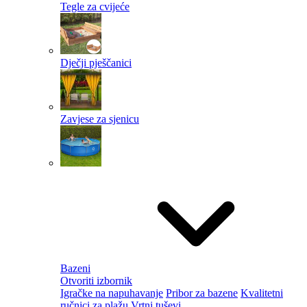
Tegle za cvijeće
Dječji pješčanici
Zavjese za sjenicu
Bazeni
Otvoriti izbornik
Igračke na napuhavanje
Pribor za bazene
Kvalitetni
ručnici za plažu
Vrtni tuševi