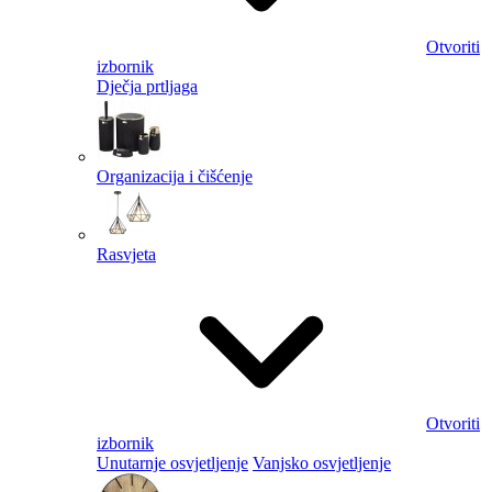
Otvoriti
izbornik
Dječja prtljaga
Organizacija i čišćenje
Rasvjeta
Otvoriti
izbornik
Unutarnje osvjetljenje
Vanjsko osvjetljenje