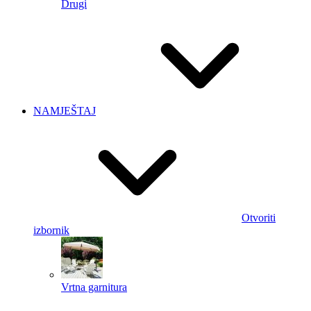
Drugi
NAMJEŠTAJ
Otvoriti
izbornik
Vrtna garnitura