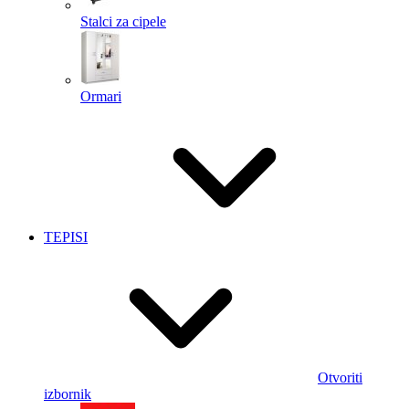
Stalci za cipele
Ormari
TEPISI
Otvoriti
izbornik