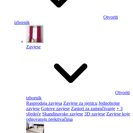
Otvoriti
izbornik
Zavjese
Otvoriti
izbornik
Rasprodaja zavjesa
Zavjese za sjenicu
Jednobojne
zavjese
Gotove zavjese
Zastori za zamračivanje
+ 3
sljedeće
Skandinavske zavjese
3D zavjese
Zavjese koje
odgovaraju prekrivačima