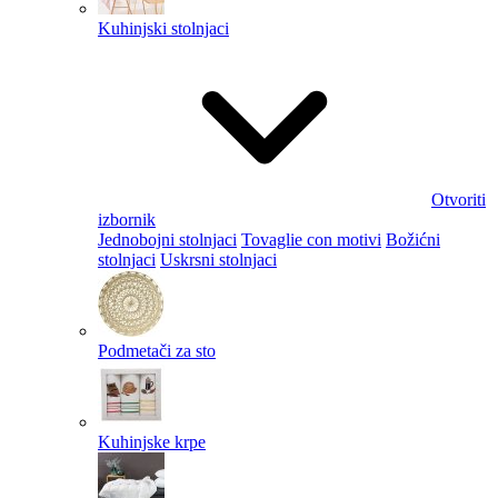
Kuhinjski stolnjaci
Otvoriti
izbornik
Jednobojni stolnjaci
Tovaglie con motivi
Božićni
stolnjaci
Uskrsni stolnjaci
Podmetači za sto
Kuhinjske krpe