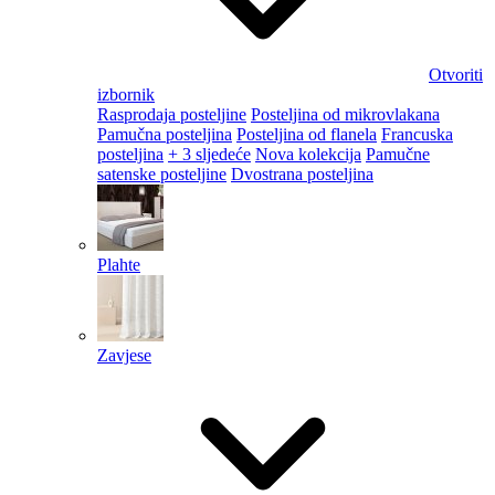
Otvoriti
izbornik
Rasprodaja posteljine
Posteljina od mikrovlakana
Pamučna posteljina
Posteljina od flanela
Francuska
posteljina
+ 3 sljedeće
Nova kolekcija
Pamučne
satenske posteljine
Dvostrana posteljina
Plahte
Zavjese