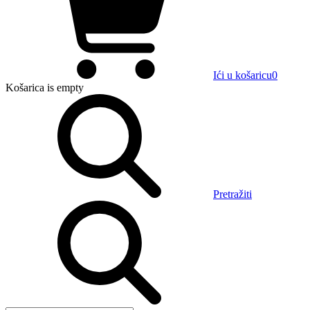
Ići u košaricu
0
Košarica
is empty
Pretražiti