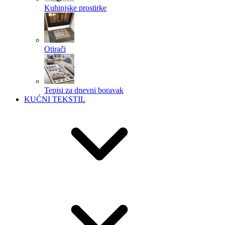
Kuhinjske prostirke
Otirači
Tepisi za dnevni boravak
KUĆNI TEKSTIL