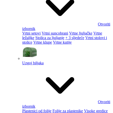
Otvoriti
izbornik
Vrtni setovi
Vrtni suncobrani
Vrtne ljuljačke
Vrtne
ležaljke
Stolica za ljuljanje
+ 3 sljedeće
Vrtni stolovi i
stolice
Vrtne klupe
Vrtne kutije
Uzgoj biljaka
Otvoriti
izbornik
Plastenici od folije
Folije za plastenike
Visoke gredice