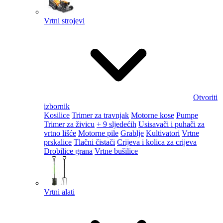
Vrtni strojevi
Otvoriti
izbornik
Kosilice
Trimer za travnjak
Motorne kose
Pumpe
Trimer za živicu
+ 9 sljedećih
Usisavači i puhači za
vrtno lišće
Motorne pile
Grablje
Kultivatori
Vrtne
prskalice
Tlačni čistači
Crijeva i kolica za crijeva
Drobilice grana
Vrtne bušilice
Vrtni alati