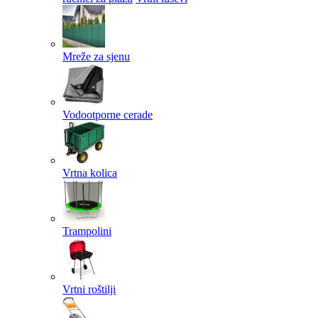
Mreže za sjenu
Vodootporne cerade
Vrtna kolica
Trampolini
Vrtni roštilji