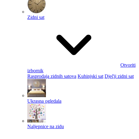
Zidni sat
Otvoriti
izbornik
Rasprodaja zidnih satova
Kuhinjski sat
Dječji zidni sat
Ukrasna ogledala
Naljepnice na zidu