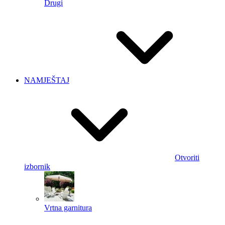
Drugi
NAMJEŠTAJ
Otvoriti
izbornik
Vrtna garnitura