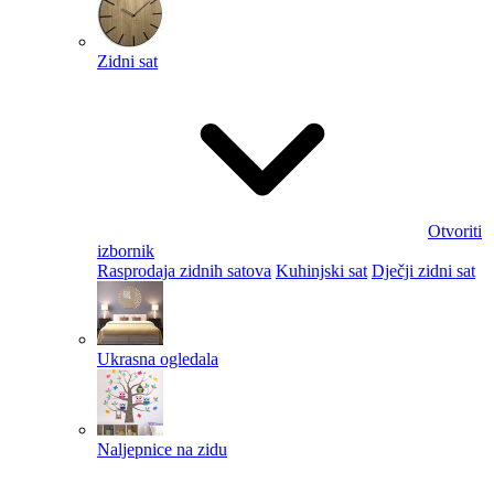
Zidni sat
Otvoriti
izbornik
Rasprodaja zidnih satova
Kuhinjski sat
Dječji zidni sat
Ukrasna ogledala
Naljepnice na zidu