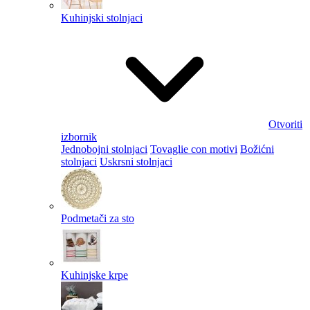
Kuhinjski stolnjaci
Otvoriti
izbornik
Jednobojni stolnjaci
Tovaglie con motivi
Božićni
stolnjaci
Uskrsni stolnjaci
Podmetači za sto
Kuhinjske krpe