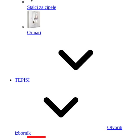
Stalci za cipele
Ormari
TEPISI
Otvoriti
izbornik