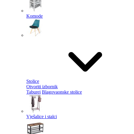
Komode
Stolice
Otvoriti izbornik
Taburei
Blagovaonske stolice
Vješalice i stalci