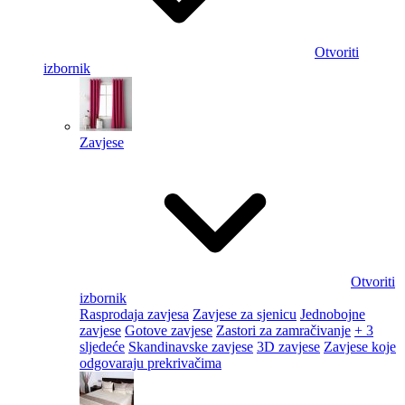
Otvoriti
izbornik
Zavjese
Otvoriti
izbornik
Rasprodaja zavjesa
Zavjese za sjenicu
Jednobojne
zavjese
Gotove zavjese
Zastori za zamračivanje
+ 3
sljedeće
Skandinavske zavjese
3D zavjese
Zavjese koje
odgovaraju prekrivačima