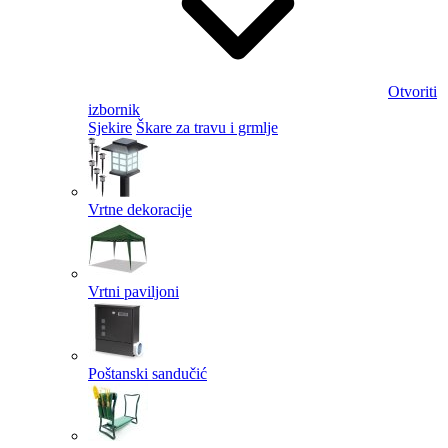
Otvoriti
izbornik
Sjekire
Škare za travu i grmlje
Vrtne dekoracije
Vrtni paviljoni
Poštanski sandučić