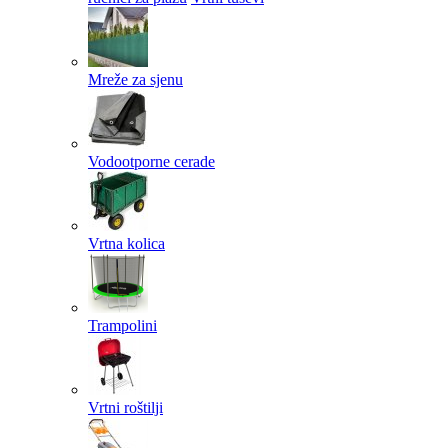
Mreže za sjenu
Vodootporne cerade
Vrtna kolica
Trampolini
Vrtni roštilji