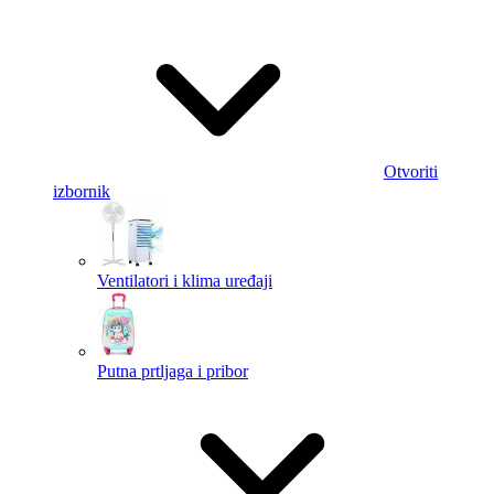
Otvoriti
izbornik
Ventilatori i klima uređaji
Putna prtljaga i pribor