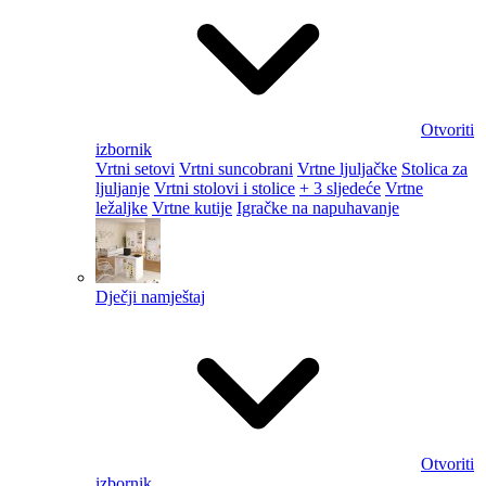
Otvoriti
izbornik
Vrtni setovi
Vrtni suncobrani
Vrtne ljuljačke
Stolica za
ljuljanje
Vrtni stolovi i stolice
+ 3 sljedeće
Vrtne
ležaljke
Vrtne kutije
Igračke na napuhavanje
Dječji namještaj
Otvoriti
izbornik