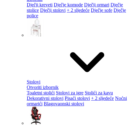
Dječji kreveti
Dječje komode
Dječji ormari
Dječje
stolice
Dječji stolovi
+ 2 sljedeće
Dječje sofe
Dječje
police
Stolovi
Otvoriti izbornik
Toaletni stolići
Stolovi za igre
Stolići za kavu
Dekorativni stolovi
Pisaći stolovi
+ 2 sljedeće
Noćni
ormarići
Blagovaonski stolovi