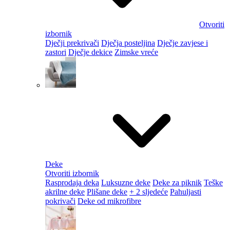
Otvoriti
izbornik
Dječji prekrivači
Dječja posteljina
Dječje zavjese i
zastori
Dječje dekice
Zimske vreće
Deke
Otvoriti izbornik
Rasprodaja deka
Luksuzne deke
Deke za piknik
Teške
akrilne deke
Plišane deke
+ 2 sljedeće
Pahuljasti
pokrivači
Deke od mikrofibre