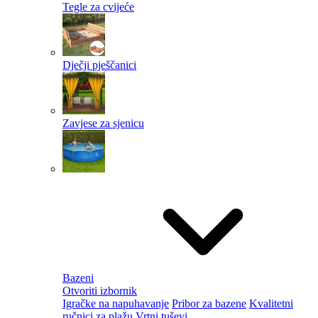
Tegle za cvijeće
Dječji pješčanici
Zavjese za sjenicu
Bazeni
Otvoriti izbornik
Igračke na napuhavanje
Pribor za bazene
Kvalitetni
ručnici za plažu
Vrtni tuševi