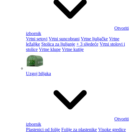
Otvoriti
izbornik
Vrtni setovi
Vrtni suncobrani
Vrtne ljuljačke
Vrtne
ležaljke
Stolica za ljuljanje
+ 3 sljedeće
Vrtni stolovi i
stolice
Vrtne klupe
Vrtne kutije
Uzgoj biljaka
Otvoriti
izbornik
Plastenici od folije
Folije za plastenike
Visoke gredice