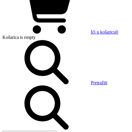
Ići u košaricu
0
Košarica
is empty
Pretražiti