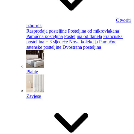
Otvoriti
izbornik
Rasprodaja posteljine
Posteljina od mikrovlakana
Pamučna posteljina
Posteljina od flanela
Francuska
posteljina
+ 3 sljedeće
Nova kolekcija
Pamučne
satenske posteljine
Dvostrana posteljina
Plahte
Zavjese