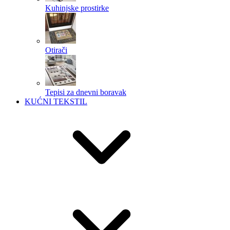
Kuhinjske prostirke
Otirači
Tepisi za dnevni boravak
KUĆNI TEKSTIL