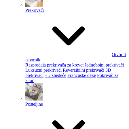
Prekrivači
Otvoriti
izbornik
Rasprodaja prekrivača za krevet
Jednobojni prekrivači
Luksuzni prekrivači
Reverzibilni prekrivači
3D
prekrivači
+ 2 sljedeće
Francuske deke
Pokrivač za
kauč
Posteljine