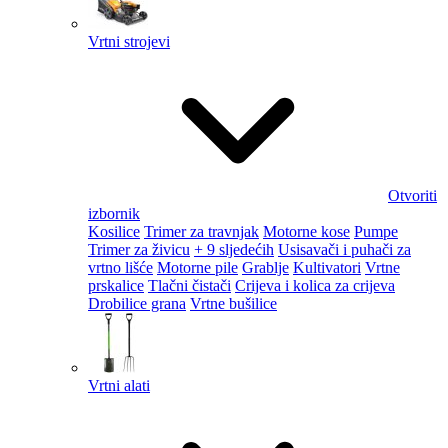
Vrtni strojevi
Otvoriti
izbornik
Kosilice
Trimer za travnjak
Motorne kose
Pumpe
Trimer za živicu
+ 9 sljedećih
Usisavači i puhači za
vrtno lišće
Motorne pile
Grablje
Kultivatori
Vrtne
prskalice
Tlačni čistači
Crijeva i kolica za crijeva
Drobilice grana
Vrtne bušilice
Vrtni alati