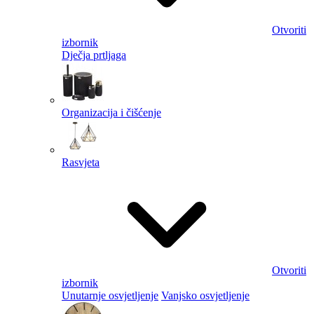
Otvoriti
izbornik
Dječja prtljaga
Organizacija i čišćenje
Rasvjeta
Otvoriti
izbornik
Unutarnje osvjetljenje
Vanjsko osvjetljenje