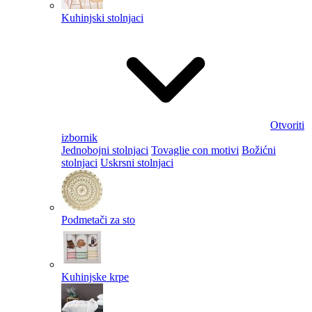
Kuhinjski stolnjaci
Otvoriti
izbornik
Jednobojni stolnjaci
Tovaglie con motivi
Božićni
stolnjaci
Uskrsni stolnjaci
Podmetači za sto
Kuhinjske krpe