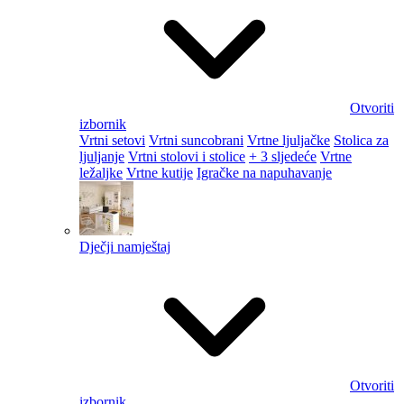
Otvoriti
izbornik
Vrtni setovi
Vrtni suncobrani
Vrtne ljuljačke
Stolica za
ljuljanje
Vrtni stolovi i stolice
+ 3 sljedeće
Vrtne
ležaljke
Vrtne kutije
Igračke na napuhavanje
Dječji namještaj
Otvoriti
izbornik