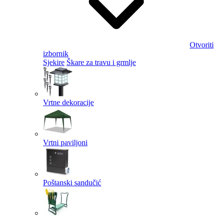
Otvoriti
izbornik
Sjekire
Škare za travu i grmlje
Vrtne dekoracije
Vrtni paviljoni
Poštanski sandučić