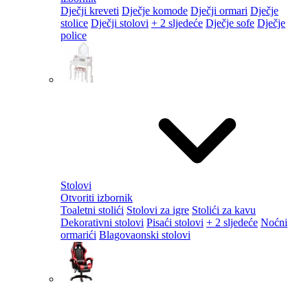
Dječji kreveti
Dječje komode
Dječji ormari
Dječje
stolice
Dječji stolovi
+ 2 sljedeće
Dječje sofe
Dječje
police
Stolovi
Otvoriti izbornik
Toaletni stolići
Stolovi za igre
Stolići za kavu
Dekorativni stolovi
Pisaći stolovi
+ 2 sljedeće
Noćni
ormarići
Blagovaonski stolovi