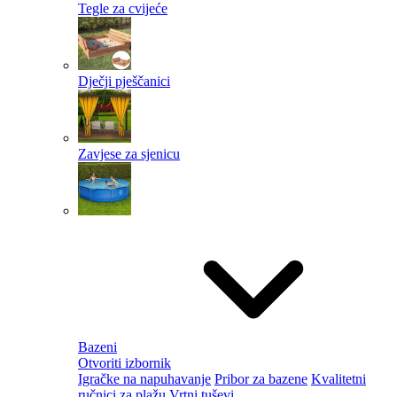
Tegle za cvijeće
Dječji pješčanici
Zavjese za sjenicu
Bazeni
Otvoriti izbornik
Igračke na napuhavanje
Pribor za bazene
Kvalitetni
ručnici za plažu
Vrtni tuševi