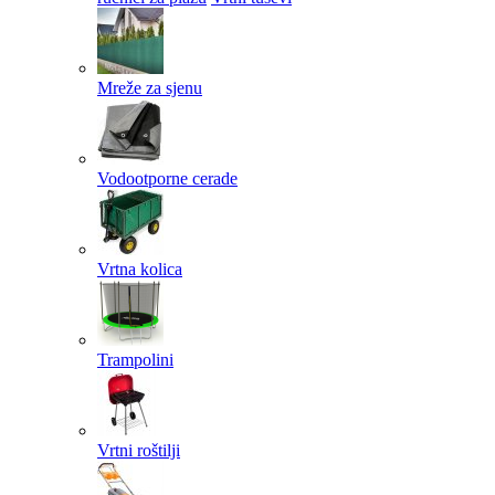
Mreže za sjenu
Vodootporne cerade
Vrtna kolica
Trampolini
Vrtni roštilji