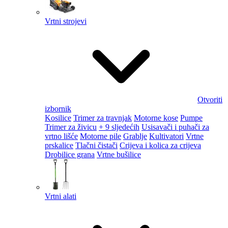
Vrtni strojevi
Otvoriti
izbornik
Kosilice
Trimer za travnjak
Motorne kose
Pumpe
Trimer za živicu
+ 9 sljedećih
Usisavači i puhači za
vrtno lišće
Motorne pile
Grablje
Kultivatori
Vrtne
prskalice
Tlačni čistači
Crijeva i kolica za crijeva
Drobilice grana
Vrtne bušilice
Vrtni alati