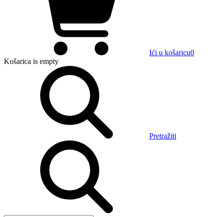
Ići u košaricu
0
Košarica
is empty
Pretražiti