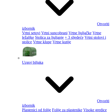
Otvoriti
izbornik
Vrtni setovi
Vrtni suncobrani
Vrtne ljuljačke
Vrtne
ležaljke
Stolica za ljuljanje
+ 3 sljedeće
Vrtni stolovi i
stolice
Vrtne klupe
Vrtne kutije
Uzgoj biljaka
Otvoriti
izbornik
Plastenici od folije
Folije za plastenike
Visoke gredice