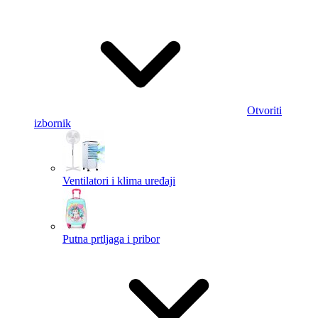
Otvoriti
izbornik
Ventilatori i klima uređaji
Putna prtljaga i pribor