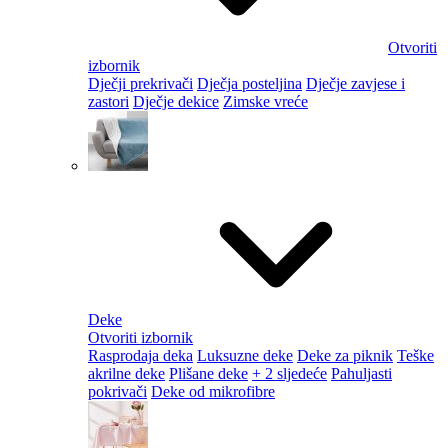
Otvoriti
izbornik
Dječji prekrivači
Dječja posteljina
Dječje zavjese i
zastori
Dječje dekice
Zimske vreće
Deke
Otvoriti izbornik
Rasprodaja deka
Luksuzne deke
Deke za piknik
Teške
akrilne deke
Plišane deke
+ 2 sljedeće
Pahuljasti
pokrivači
Deke od mikrofibre