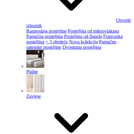
Otvoriti
izbornik
Rasprodaja posteljine
Posteljina od mikrovlakana
Pamučna posteljina
Posteljina od flanela
Francuska
posteljina
+ 3 sljedeće
Nova kolekcija
Pamučne
satenske posteljine
Dvostrana posteljina
Plahte
Zavjese