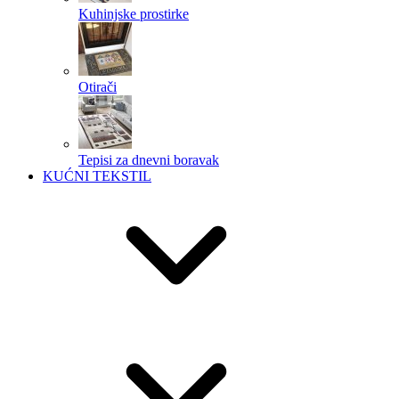
Kuhinjske prostirke
Otirači
Tepisi za dnevni boravak
KUĆNI TEKSTIL