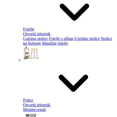
Fotelje
Otvoriti izbornik
Gaming stolice
Fotelje s ušima
Uredske stolice
Stolice
na ljuljanje
Masažne fotelje
Police
Otvoriti izbornik
Metalni regali