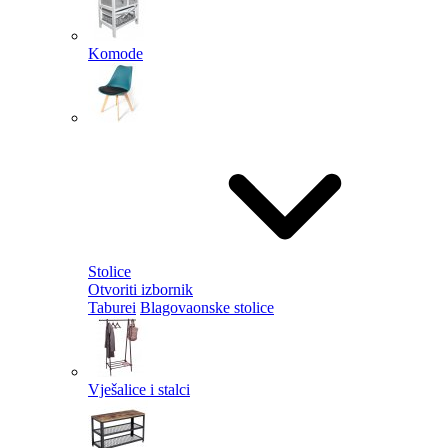
Komode
Stolice
Otvoriti izbornik
Taburei
Blagovaonske stolice
Vješalice i stalci