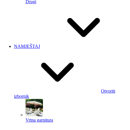
Drugi
NAMJEŠTAJ
Otvoriti
izbornik
Vrtna garnitura