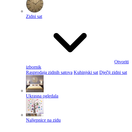
Zidni sat
Otvoriti
izbornik
Rasprodaja zidnih satova
Kuhinjski sat
Dječji zidni sat
Ukrasna ogledala
Naljepnice na zidu