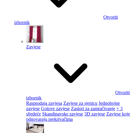
Otvoriti
izbornik
Zavjese
Otvoriti
izbornik
Rasprodaja zavjesa
Zavjese za sjenicu
Jednobojne
zavjese
Gotove zavjese
Zastori za zamračivanje
+ 3
sljedeće
Skandinavske zavjese
3D zavjese
Zavjese koje
odgovaraju prekrivačima