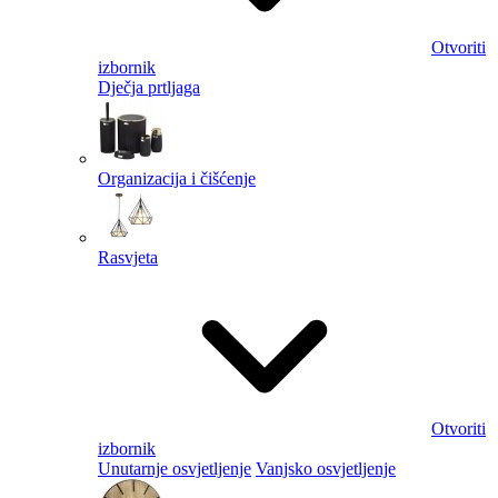
Otvoriti
izbornik
Dječja prtljaga
Organizacija i čišćenje
Rasvjeta
Otvoriti
izbornik
Unutarnje osvjetljenje
Vanjsko osvjetljenje