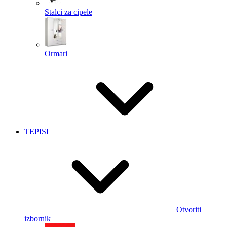
Stalci za cipele
Ormari
TEPISI
Otvoriti
izbornik