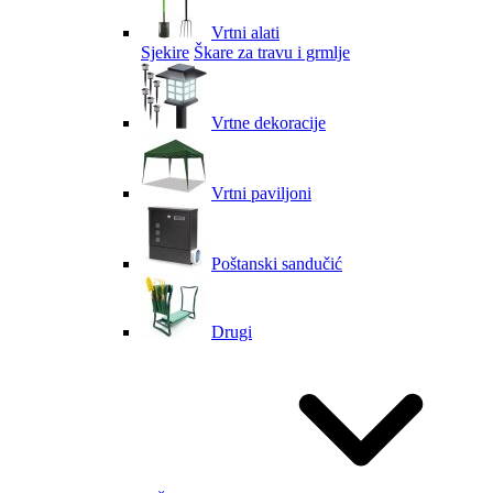
Vrtni alati
Sjekire
Škare za travu i grmlje
Vrtne dekoracije
Vrtni paviljoni
Poštanski sandučić
Drugi