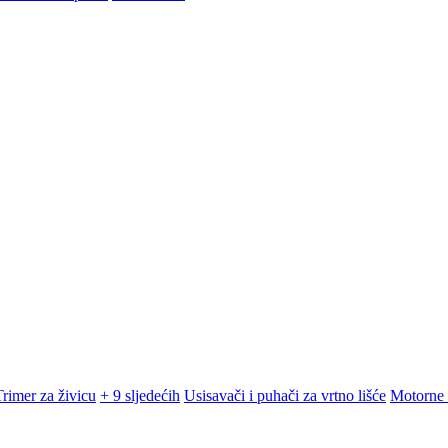
Trimer za živicu
+ 9 sljedećih
Usisavači i puhači za vrtno lišće
Motorne 