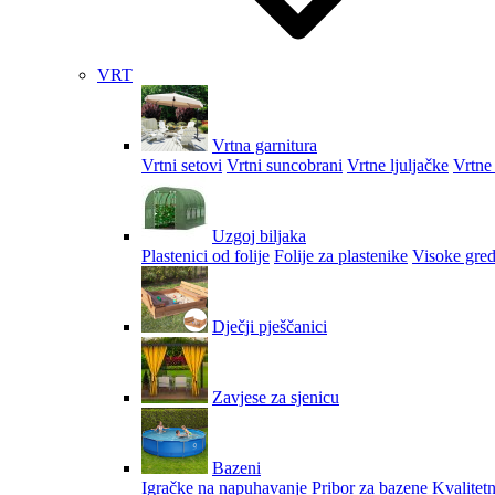
VRT
Vrtna garnitura
Vrtni setovi
Vrtni suncobrani
Vrtne ljuljačke
Vrtne 
Uzgoj biljaka
Plastenici od folije
Folije za plastenike
Visoke gred
Dječji pješčanici
Zavjese za sjenicu
Bazeni
Igračke na napuhavanje
Pribor za bazene
Kvalitetn