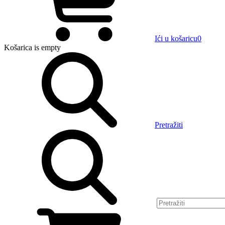
Ići u košaricu
0
Košarica
is empty
Pretražiti