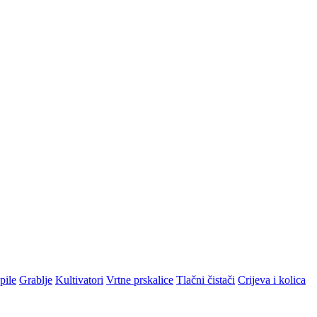
pile
Grablje
Kultivatori
Vrtne prskalice
Tlačni čistači
Crijeva i kolica