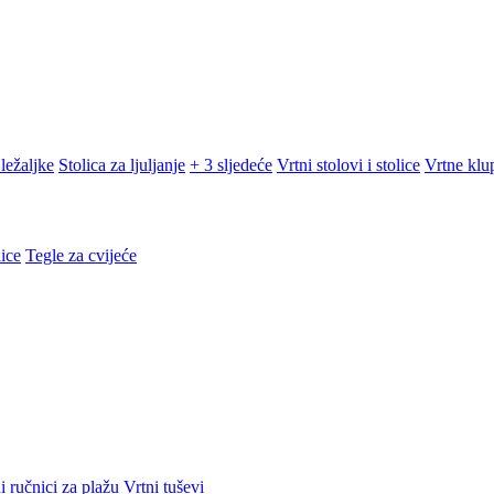
ležaljke
Stolica za ljuljanje
+ 3 sljedeće
Vrtni stolovi i stolice
Vrtne klu
ice
Tegle za cvijeće
i ručnici za plažu
Vrtni tuševi