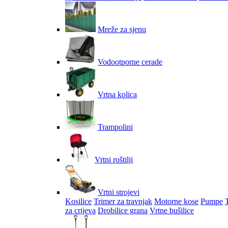
Mreže za sjenu
Vodootporne cerade
Vrtna kolica
Trampolini
Vrtni roštilji
Vrtni strojevi
Kosilice
Trimer za travnjak
Motorne kose
Pumpe
za crijeva
Drobilice grana
Vrtne bušilice