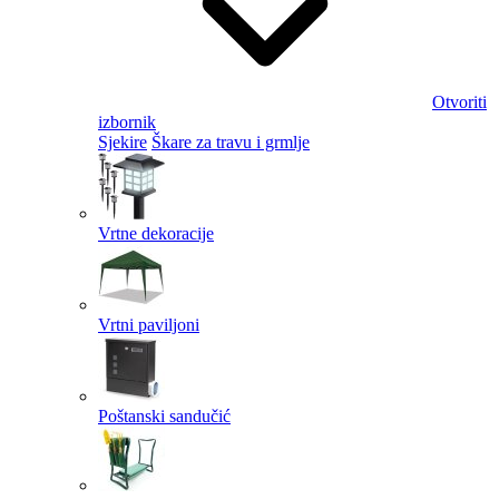
Otvoriti
izbornik
Sjekire
Škare za travu i grmlje
Vrtne dekoracije
Vrtni paviljoni
Poštanski sandučić