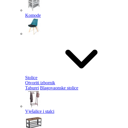
Komode
Stolice
Otvoriti izbornik
Taburei
Blagovaonske stolice
Vješalice i stalci