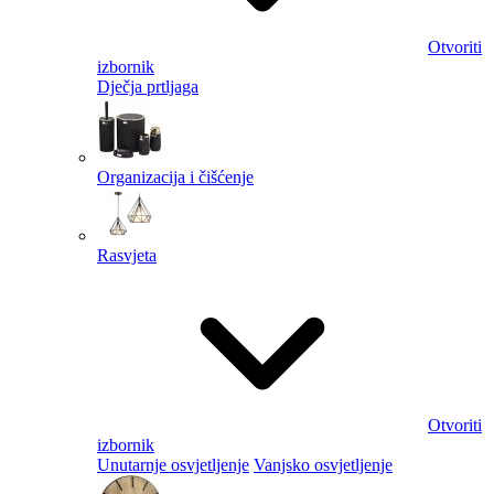
Otvoriti
izbornik
Dječja prtljaga
Organizacija i čišćenje
Rasvjeta
Otvoriti
izbornik
Unutarnje osvjetljenje
Vanjsko osvjetljenje