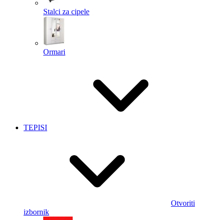
Stalci za cipele
Ormari
TEPISI
Otvoriti
izbornik