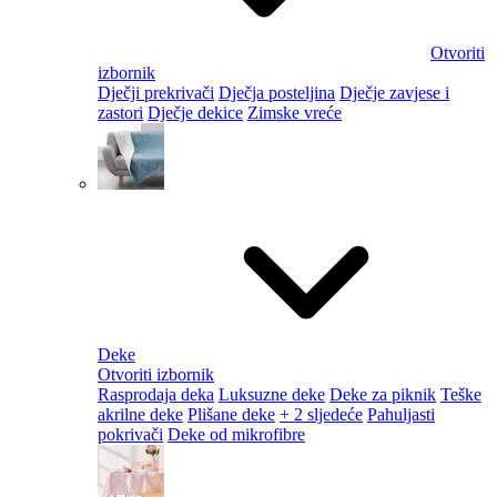
Otvoriti
izbornik
Dječji prekrivači
Dječja posteljina
Dječje zavjese i
zastori
Dječje dekice
Zimske vreće
Deke
Otvoriti izbornik
Rasprodaja deka
Luksuzne deke
Deke za piknik
Teške
akrilne deke
Plišane deke
+ 2 sljedeće
Pahuljasti
pokrivači
Deke od mikrofibre