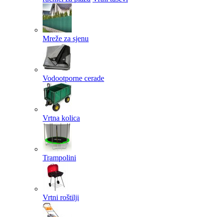
Mreže za sjenu
Vodootporne cerade
Vrtna kolica
Trampolini
Vrtni roštilji