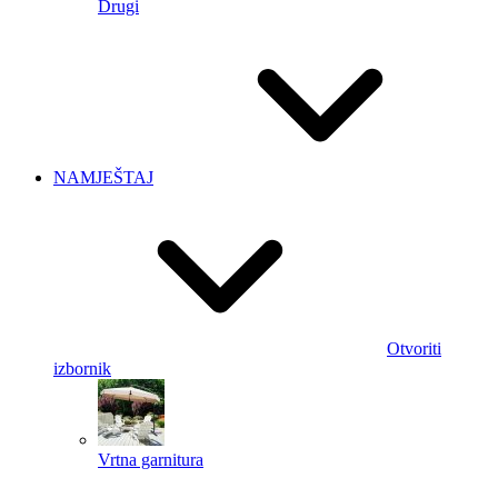
Drugi
NAMJEŠTAJ
Otvoriti
izbornik
Vrtna garnitura