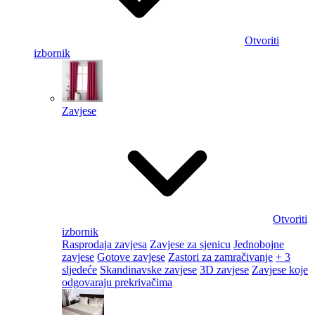
Otvoriti
izbornik
Zavjese
Otvoriti
izbornik
Rasprodaja zavjesa
Zavjese za sjenicu
Jednobojne
zavjese
Gotove zavjese
Zastori za zamračivanje
+ 3
sljedeće
Skandinavske zavjese
3D zavjese
Zavjese koje
odgovaraju prekrivačima