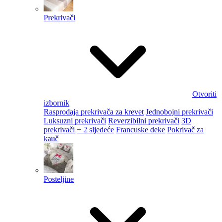
Prekrivači
Otvoriti
izbornik
Rasprodaja prekrivača za krevet
Jednobojni prekrivači
Luksuzni prekrivači
Reverzibilni prekrivači
3D
prekrivači
+ 2 sljedeće
Francuske deke
Pokrivač za
kauč
Posteljine