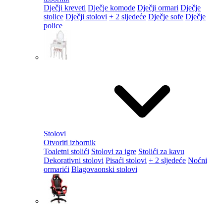
Dječji kreveti
Dječje komode
Dječji ormari
Dječje
stolice
Dječji stolovi
+ 2 sljedeće
Dječje sofe
Dječje
police
Stolovi
Otvoriti izbornik
Toaletni stolići
Stolovi za igre
Stolići za kavu
Dekorativni stolovi
Pisaći stolovi
+ 2 sljedeće
Noćni
ormarići
Blagovaonski stolovi