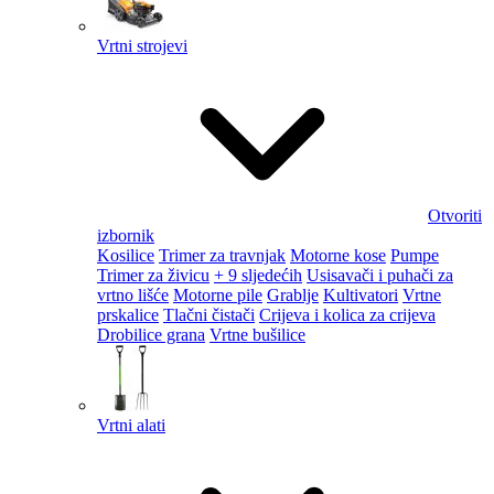
Vrtni strojevi
Otvoriti
izbornik
Kosilice
Trimer za travnjak
Motorne kose
Pumpe
Trimer za živicu
+ 9 sljedećih
Usisavači i puhači za
vrtno lišće
Motorne pile
Grablje
Kultivatori
Vrtne
prskalice
Tlačni čistači
Crijeva i kolica za crijeva
Drobilice grana
Vrtne bušilice
Vrtni alati