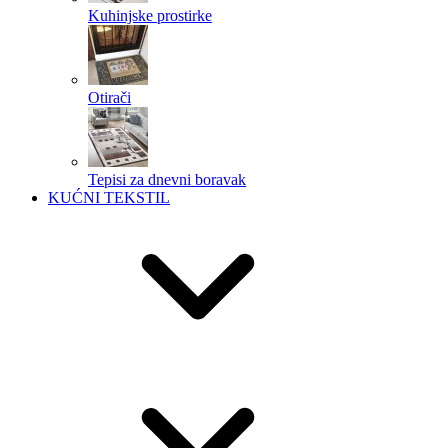
Kuhinjske prostirke
Otirači
Tepisi za dnevni boravak
KUĆNI TEKSTIL