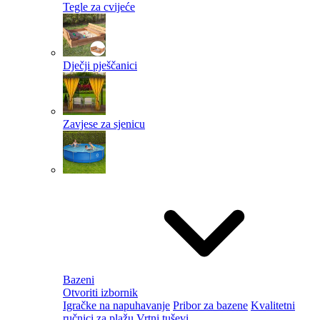
Tegle za cvijeće
Dječji pješčanici
Zavjese za sjenicu
Bazeni
Otvoriti izbornik
Igračke na napuhavanje
Pribor za bazene
Kvalitetni
ručnici za plažu
Vrtni tuševi