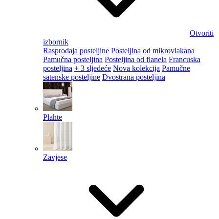
Otvoriti
izbornik
Rasprodaja posteljine
Posteljina od mikrovlakana
Pamučna posteljina
Posteljina od flanela
Francuska
posteljina
+ 3 sljedeće
Nova kolekcija
Pamučne
satenske posteljine
Dvostrana posteljina
Plahte
Zavjese