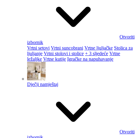
Otvoriti
izbornik
Vrtni setovi
Vrtni suncobrani
Vrtne ljuljačke
Stolica za
ljuljanje
Vrtni stolovi i stolice
+ 3 sljedeće
Vrtne
ležaljke
Vrtne kutije
Igračke na napuhavanje
Dječji namještaj
Otvoriti
izbornik