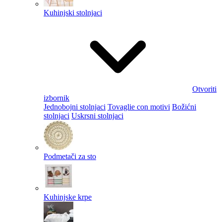
Kuhinjski stolnjaci
Otvoriti
izbornik
Jednobojni stolnjaci
Tovaglie con motivi
Božićni
stolnjaci
Uskrsni stolnjaci
Podmetači za sto
Kuhinjske krpe