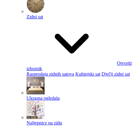
Zidni sat
Otvoriti
izbornik
Rasprodaja zidnih satova
Kuhinjski sat
Dječji zidni sat
Ukrasna ogledala
Naljepnice na zidu