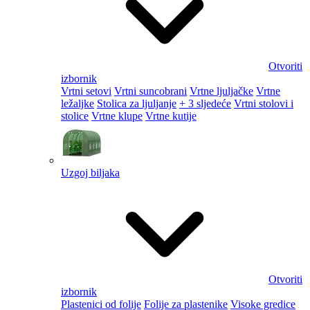
Otvoriti
izbornik
Vrtni setovi
Vrtni suncobrani
Vrtne ljuljačke
Vrtne
ležaljke
Stolica za ljuljanje
+ 3 sljedeće
Vrtni stolovi i
stolice
Vrtne klupe
Vrtne kutije
Uzgoj biljaka
Otvoriti
izbornik
Plastenici od folije
Folije za plastenike
Visoke gredice