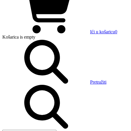
Ići u košaricu
0
Košarica
is empty
Pretražiti