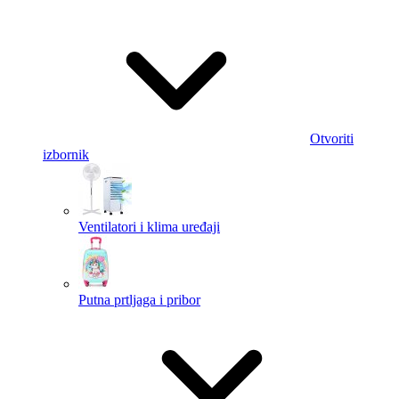
Otvoriti
izbornik
Ventilatori i klima uređaji
Putna prtljaga i pribor