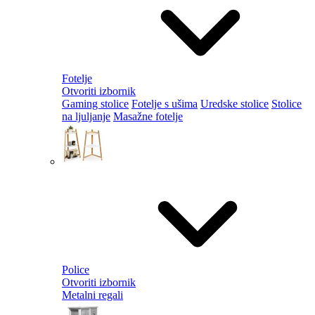
Fotelje
Otvoriti izbornik
Gaming stolice
Fotelje s ušima
Uredske stolice
Stolice
na ljuljanje
Masažne fotelje
Police
Otvoriti izbornik
Metalni regali