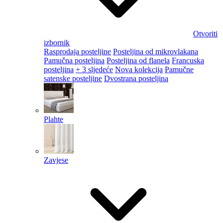
Otvoriti
izbornik
Rasprodaja posteljine
Posteljina od mikrovlakana
Pamučna posteljina
Posteljina od flanela
Francuska
posteljina
+ 3 sljedeće
Nova kolekcija
Pamučne
satenske posteljine
Dvostrana posteljina
Plahte
Zavjese