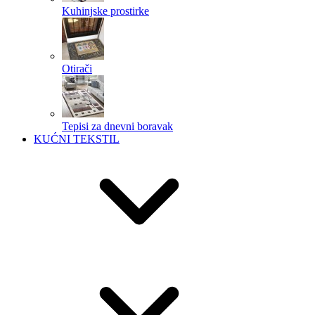
Kuhinjske prostirke
Otirači
Tepisi za dnevni boravak
KUĆNI TEKSTIL