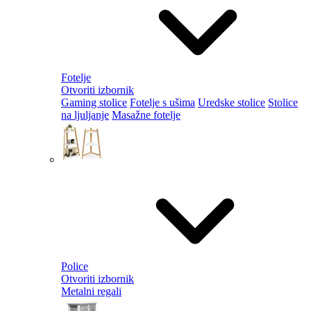
Fotelje
Otvoriti izbornik
Gaming stolice
Fotelje s ušima
Uredske stolice
Stolice
na ljuljanje
Masažne fotelje
Police
Otvoriti izbornik
Metalni regali