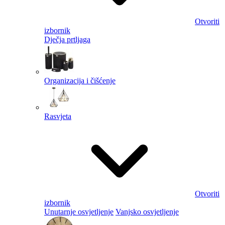
Otvoriti
izbornik
Dječja prtljaga
Organizacija i čišćenje
Rasvjeta
Otvoriti
izbornik
Unutarnje osvjetljenje
Vanjsko osvjetljenje