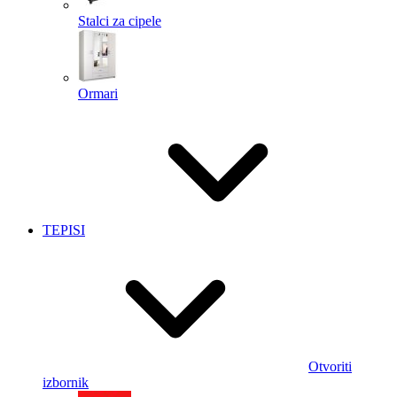
Stalci za cipele
Ormari
TEPISI
Otvoriti
izbornik