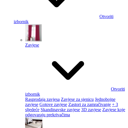
Otvoriti
izbornik
Zavjese
Otvoriti
izbornik
Rasprodaja zavjesa
Zavjese za sjenicu
Jednobojne
zavjese
Gotove zavjese
Zastori za zamračivanje
+ 3
sljedeće
Skandinavske zavjese
3D zavjese
Zavjese koje
odgovaraju prekrivačima