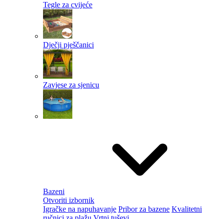
Tegle za cvijeće
Dječji pješčanici
Zavjese za sjenicu
Bazeni
Otvoriti izbornik
Igračke na napuhavanje
Pribor za bazene
Kvalitetni
ručnici za plažu
Vrtni tuševi