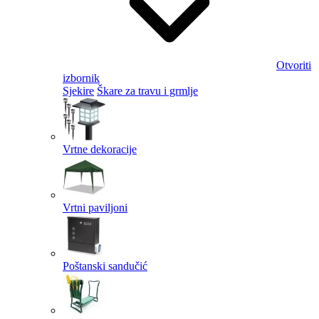
Otvoriti
izbornik
Sjekire
Škare za travu i grmlje
Vrtne dekoracije
Vrtni paviljoni
Poštanski sandučić