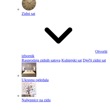
Zidni sat
Otvoriti
izbornik
Rasprodaja zidnih satova
Kuhinjski sat
Dječji zidni sat
Ukrasna ogledala
Naljepnice na zidu