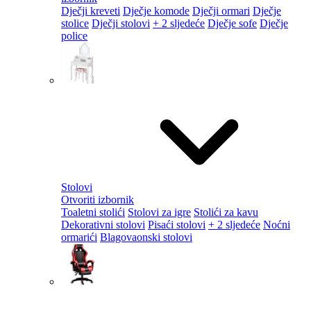
Dječji kreveti
Dječje komode
Dječji ormari
Dječje
stolice
Dječji stolovi
+ 2 sljedeće
Dječje sofe
Dječje
police
Stolovi
Otvoriti izbornik
Toaletni stolići
Stolovi za igre
Stolići za kavu
Dekorativni stolovi
Pisaći stolovi
+ 2 sljedeće
Noćni
ormarići
Blagovaonski stolovi