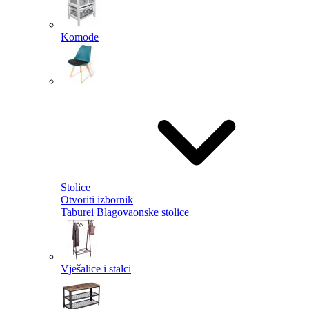
Komode
Stolice
Otvoriti izbornik
Taburei
Blagovaonske stolice
Vješalice i stalci