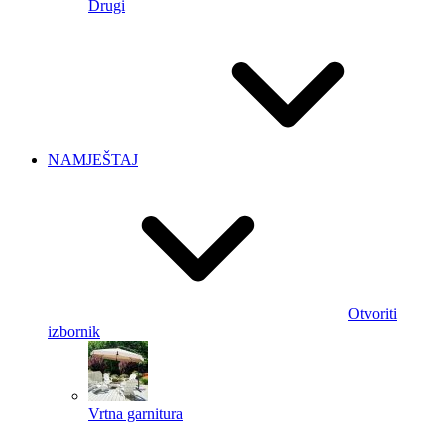
Drugi
NAMJEŠTAJ
Otvoriti
izbornik
Vrtna garnitura