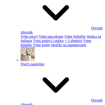
Otvoriti
izbornik
Vrtni setovi
Vrtni suncobrani
Vrtne ljuljačke
Stolica za
ljuljanje
Vrtni stolovi i stolice
+ 3 sljedeće
Vrtne
ležaljke
Vrtne kutije
Igračke na napuhavanje
Dječji namještaj
Otvoriti
izbornik