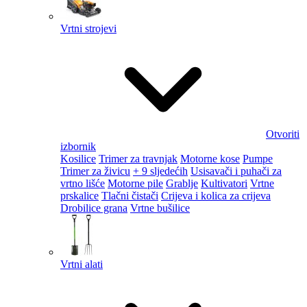
Vrtni strojevi
Otvoriti
izbornik
Kosilice
Trimer za travnjak
Motorne kose
Pumpe
Trimer za živicu
+ 9 sljedećih
Usisavači i puhači za
vrtno lišće
Motorne pile
Grablje
Kultivatori
Vrtne
prskalice
Tlačni čistači
Crijeva i kolica za crijeva
Drobilice grana
Vrtne bušilice
Vrtni alati