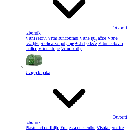
Otvoriti
izbornik
Vrtni setovi
Vrtni suncobrani
Vrtne ljuljačke
Vrtne
ležaljke
Stolica za ljuljanje
+ 3 sljedeće
Vrtni stolovi i
stolice
Vrtne klupe
Vrtne kutije
Uzgoj biljaka
Otvoriti
izbornik
Plastenici od folije
Folije za plastenike
Visoke gredice