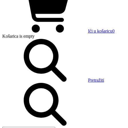
Ići u košaricu
0
Košarica
is empty
Pretražiti