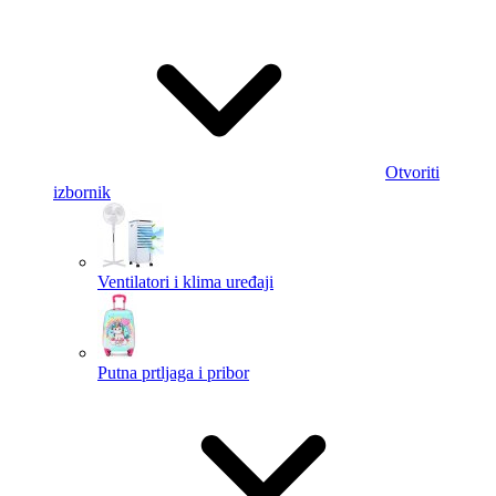
Otvoriti
izbornik
Ventilatori i klima uređaji
Putna prtljaga i pribor