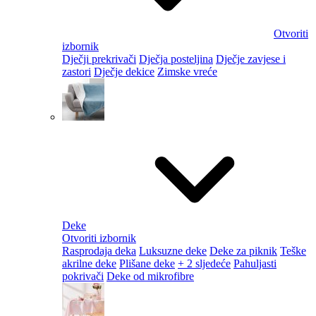
Otvoriti
izbornik
Dječji prekrivači
Dječja posteljina
Dječje zavjese i
zastori
Dječje dekice
Zimske vreće
Deke
Otvoriti izbornik
Rasprodaja deka
Luksuzne deke
Deke za piknik
Teške
akrilne deke
Plišane deke
+ 2 sljedeće
Pahuljasti
pokrivači
Deke od mikrofibre