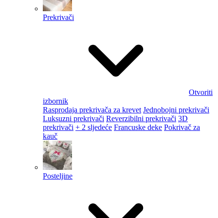
Prekrivači
Otvoriti
izbornik
Rasprodaja prekrivača za krevet
Jednobojni prekrivači
Luksuzni prekrivači
Reverzibilni prekrivači
3D
prekrivači
+ 2 sljedeće
Francuske deke
Pokrivač za
kauč
Posteljine