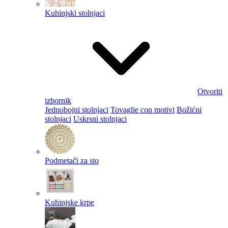
Kuhinjski stolnjaci
Otvoriti
izbornik
Jednobojni stolnjaci
Tovaglie con motivi
Božićni
stolnjaci
Uskrsni stolnjaci
Podmetači za sto
Kuhinjske krpe