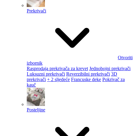
Prekrivači
Otvoriti
izbornik
Rasprodaja prekrivača za krevet
Jednobojni prekrivači
Luksuzni prekrivači
Reverzibilni prekrivači
3D
prekrivači
+ 2 sljedeće
Francuske deke
Pokrivač za
kauč
Posteljine