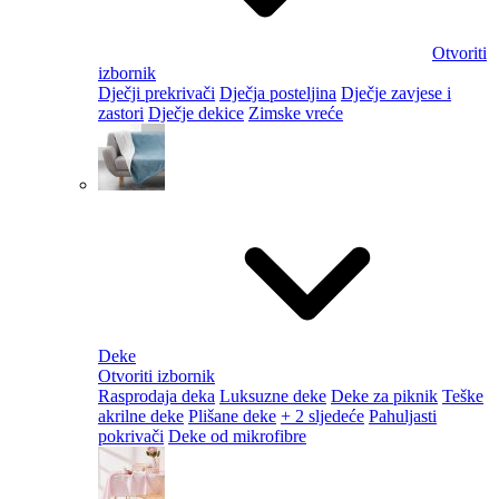
Otvoriti
izbornik
Dječji prekrivači
Dječja posteljina
Dječje zavjese i
zastori
Dječje dekice
Zimske vreće
Deke
Otvoriti izbornik
Rasprodaja deka
Luksuzne deke
Deke za piknik
Teške
akrilne deke
Plišane deke
+ 2 sljedeće
Pahuljasti
pokrivači
Deke od mikrofibre