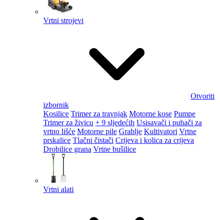
Vrtni strojevi
Otvoriti
izbornik
Kosilice
Trimer za travnjak
Motorne kose
Pumpe
Trimer za živicu
+ 9 sljedećih
Usisavači i puhači za
vrtno lišće
Motorne pile
Grablje
Kultivatori
Vrtne
prskalice
Tlačni čistači
Crijeva i kolica za crijeva
Drobilice grana
Vrtne bušilice
Vrtni alati