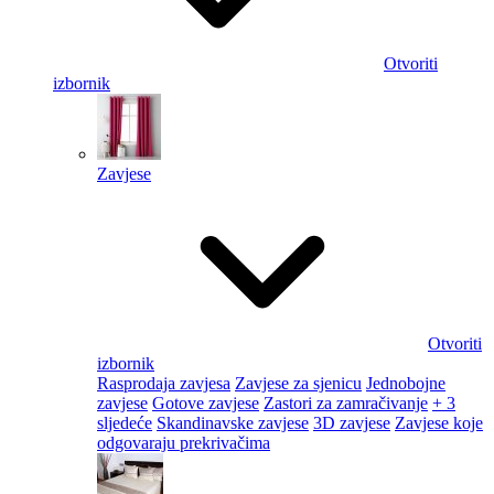
Otvoriti
izbornik
Zavjese
Otvoriti
izbornik
Rasprodaja zavjesa
Zavjese za sjenicu
Jednobojne
zavjese
Gotove zavjese
Zastori za zamračivanje
+ 3
sljedeće
Skandinavske zavjese
3D zavjese
Zavjese koje
odgovaraju prekrivačima