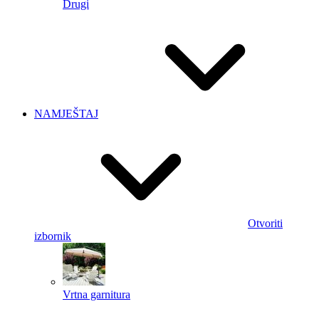
Drugi
NAMJEŠTAJ
Otvoriti
izbornik
Vrtna garnitura