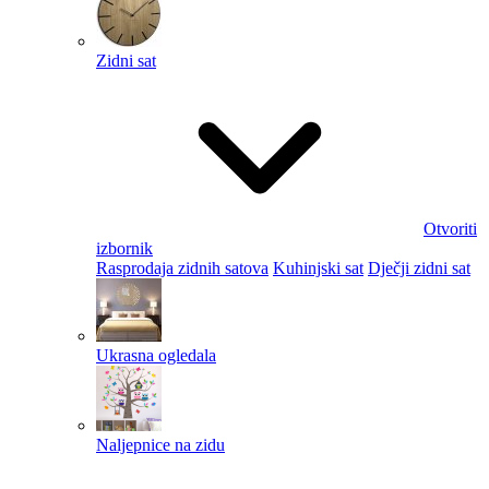
Zidni sat
Otvoriti
izbornik
Rasprodaja zidnih satova
Kuhinjski sat
Dječji zidni sat
Ukrasna ogledala
Naljepnice na zidu