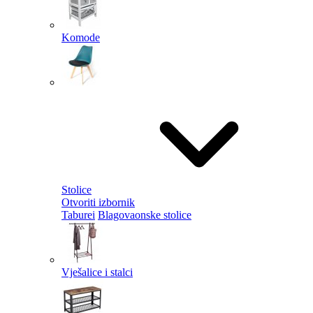
Komode
Stolice
Otvoriti izbornik
Taburei
Blagovaonske stolice
Vješalice i stalci