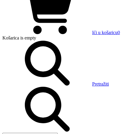
Ići u košaricu
0
Košarica
is empty
Pretražiti