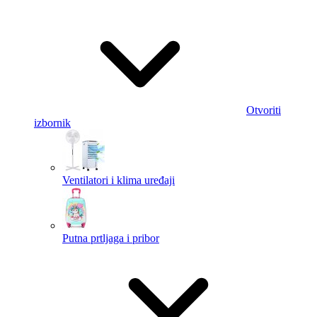
Otvoriti
izbornik
Ventilatori i klima uređaji
Putna prtljaga i pribor