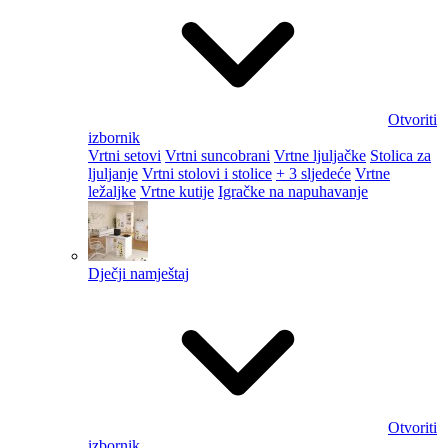
Otvoriti
izbornik
Vrtni setovi
Vrtni suncobrani
Vrtne ljuljačke
Stolica za
ljuljanje
Vrtni stolovi i stolice
+ 3 sljedeće
Vrtne
ležaljke
Vrtne kutije
Igračke na napuhavanje
Dječji namještaj
Otvoriti
izbornik