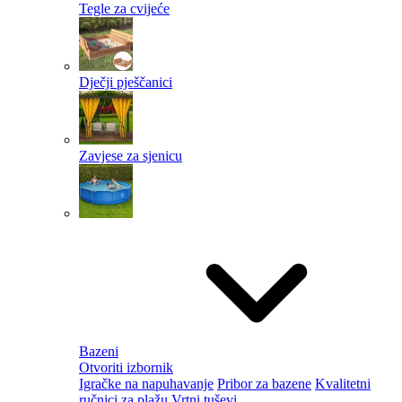
Tegle za cvijeće
Dječji pješčanici
Zavjese za sjenicu
Bazeni
Otvoriti izbornik
Igračke na napuhavanje
Pribor za bazene
Kvalitetni
ručnici za plažu
Vrtni tuševi