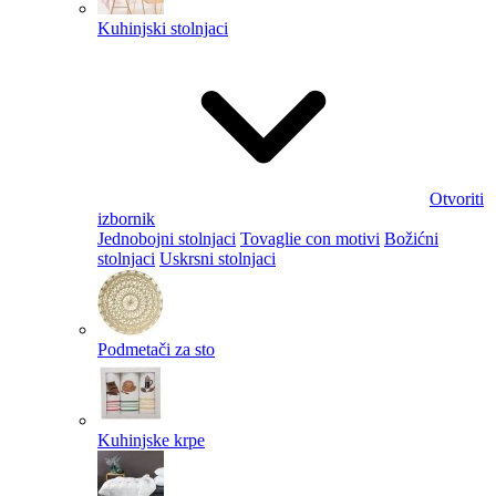
Kuhinjski stolnjaci
Otvoriti
izbornik
Jednobojni stolnjaci
Tovaglie con motivi
Božićni
stolnjaci
Uskrsni stolnjaci
Podmetači za sto
Kuhinjske krpe