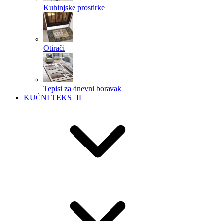
Kuhinjske prostirke
Otirači
Tepisi za dnevni boravak
KUĆNI TEKSTIL