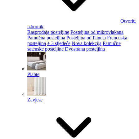
Otvoriti
izbornik
Rasprodaja posteljine
Posteljina od mikrovlakana
Pamučna posteljina
Posteljina od flanela
Francuska
posteljina
+ 3 sljedeće
Nova kolekcija
Pamučne
satenske posteljine
Dvostrana posteljina
Plahte
Zavjese