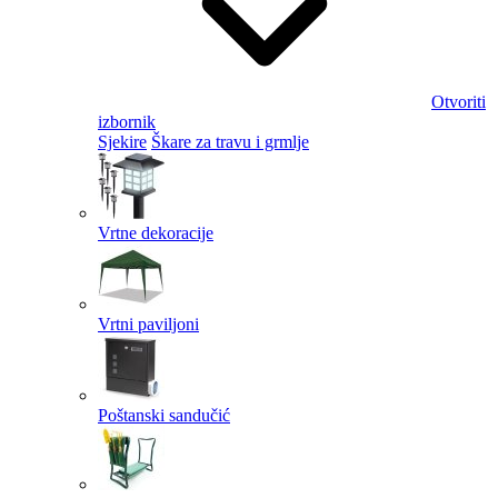
Otvoriti
izbornik
Sjekire
Škare za travu i grmlje
Vrtne dekoracije
Vrtni paviljoni
Poštanski sandučić