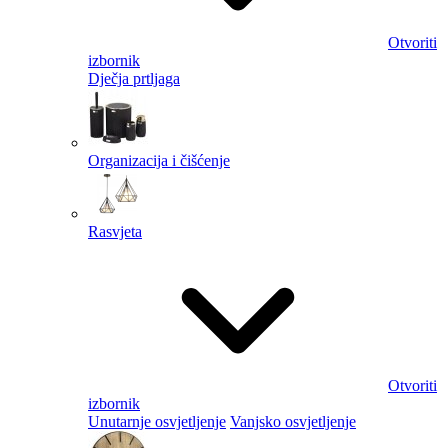
Otvoriti
izbornik
Dječja prtljaga
Organizacija i čišćenje
Rasvjeta
Otvoriti
izbornik
Unutarnje osvjetljenje
Vanjsko osvjetljenje