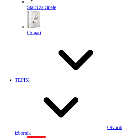
Stalci za cipele
Ormari
TEPISI
Otvoriti
izbornik