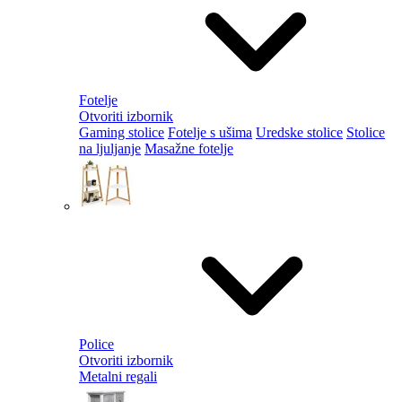
Fotelje
Otvoriti izbornik
Gaming stolice
Fotelje s ušima
Uredske stolice
Stolice
na ljuljanje
Masažne fotelje
Police
Otvoriti izbornik
Metalni regali