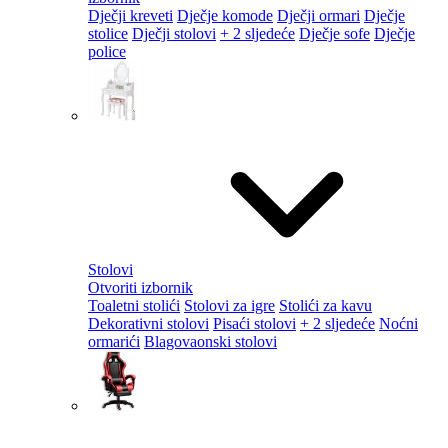
Dječji kreveti
Dječje komode
Dječji ormari
Dječje
stolice
Dječji stolovi
+ 2 sljedeće
Dječje sofe
Dječje
police
Stolovi
Otvoriti izbornik
Toaletni stolići
Stolovi za igre
Stolići za kavu
Dekorativni stolovi
Pisaći stolovi
+ 2 sljedeće
Noćni
ormarići
Blagovaonski stolovi