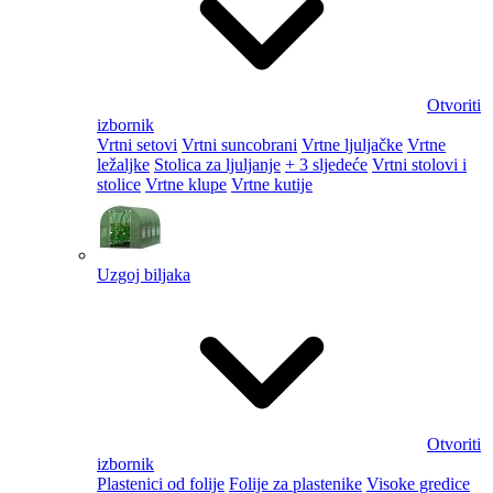
Otvoriti
izbornik
Vrtni setovi
Vrtni suncobrani
Vrtne ljuljačke
Vrtne
ležaljke
Stolica za ljuljanje
+ 3 sljedeće
Vrtni stolovi i
stolice
Vrtne klupe
Vrtne kutije
Uzgoj biljaka
Otvoriti
izbornik
Plastenici od folije
Folije za plastenike
Visoke gredice