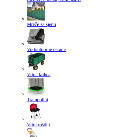
Mreže za sjenu
Vodootporne cerade
Vrtna kolica
Trampolini
Vrtni roštilji