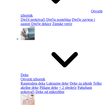
Otvoriti
izbornik
Dječji prekrivači
Dječja posteljina
Dječje zavjese i
zastori
Dječje dekice
Zimske vreće
Deke
Otvoriti izbornik
Rasprodaja deka
Luksuzne deke
Deke za piknik
Teške
akrilne deke
Plišane deke
+ 2 sljedeće
Pahuljasti
pokrivači
Deke od mikrofibre