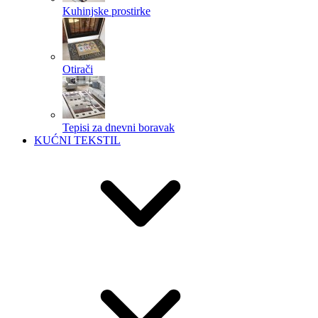
Kuhinjske prostirke
Otirači
Tepisi za dnevni boravak
KUĆNI TEKSTIL