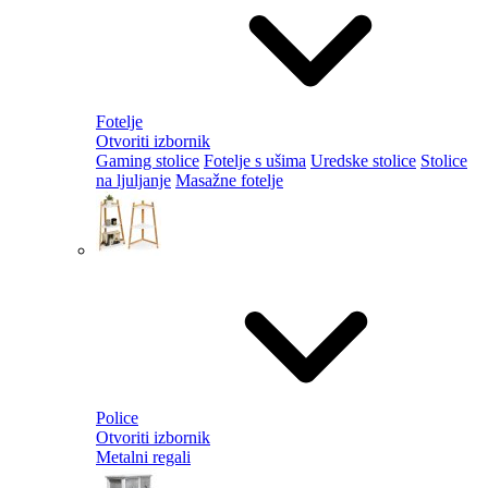
Fotelje
Otvoriti izbornik
Gaming stolice
Fotelje s ušima
Uredske stolice
Stolice
na ljuljanje
Masažne fotelje
Police
Otvoriti izbornik
Metalni regali