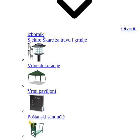
Otvoriti
izbornik
Sjekire
Škare za travu i grmlje
Vrtne dekoracije
Vrtni paviljoni
Poštanski sandučić