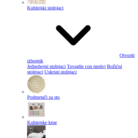
Kuhinjski stolnjaci
Otvoriti
izbornik
Jednobojni stolnjaci
Tovaglie con motivi
Božićni
stolnjaci
Uskrsni stolnjaci
Podmetači za sto
Kuhinjske krpe