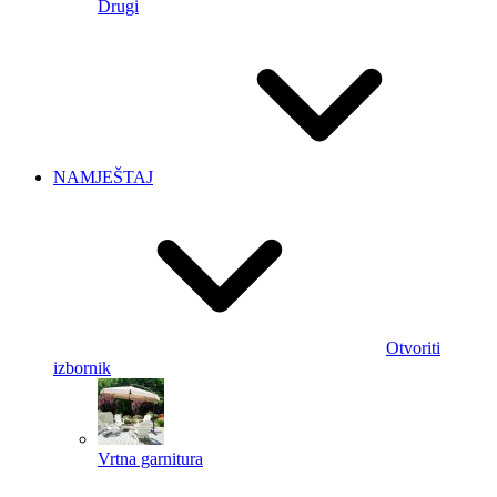
Drugi
NAMJEŠTAJ
Otvoriti
izbornik
Vrtna garnitura