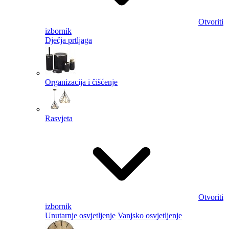
Otvoriti
izbornik
Dječja prtljaga
Organizacija i čišćenje
Rasvjeta
Otvoriti
izbornik
Unutarnje osvjetljenje
Vanjsko osvjetljenje