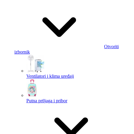
Otvoriti
izbornik
Ventilatori i klima uređaji
Putna prtljaga i pribor