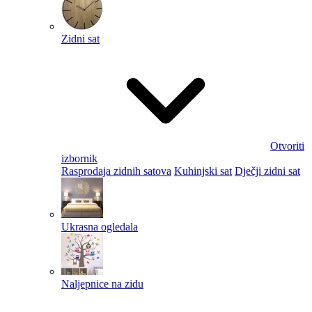
Zidni sat
Otvoriti
izbornik
Rasprodaja zidnih satova
Kuhinjski sat
Dječji zidni sat
Ukrasna ogledala
Naljepnice na zidu