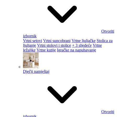
Otvoriti
izbornik
Vrtni setovi
Vrtni suncobrani
Vrtne ljuljačke
Stolica za
ljuljanje
Vrtni stolovi i stolice
+ 3 sljedeće
Vrtne
ležaljke
Vrtne kutije
Igračke na napuhavanje
Dječji namještaj
Otvoriti
izbornik