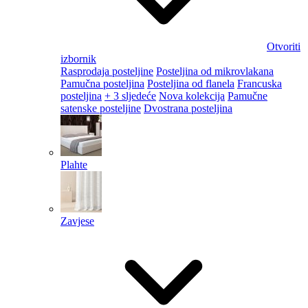
Otvoriti
izbornik
Rasprodaja posteljine
Posteljina od mikrovlakana
Pamučna posteljina
Posteljina od flanela
Francuska
posteljina
+ 3 sljedeće
Nova kolekcija
Pamučne
satenske posteljine
Dvostrana posteljina
Plahte
Zavjese