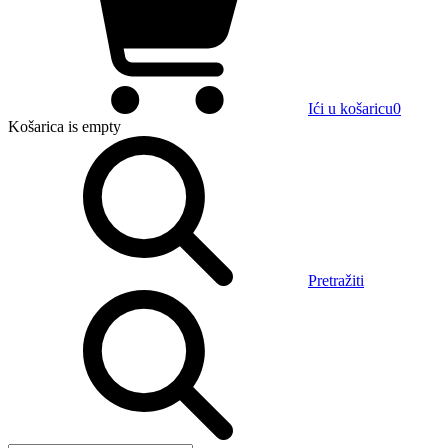
Ići u košaricu
0
Košarica
is empty
Pretražiti