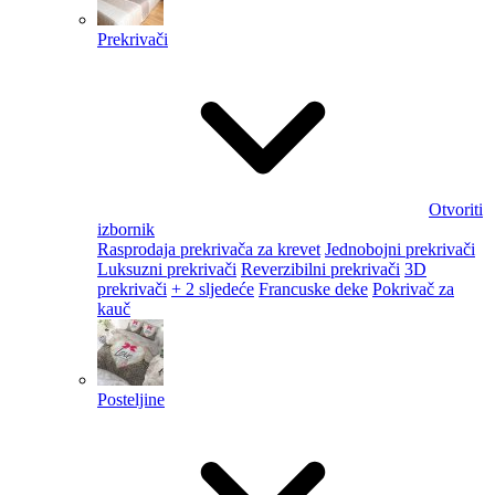
Prekrivači
Otvoriti
izbornik
Rasprodaja prekrivača za krevet
Jednobojni prekrivači
Luksuzni prekrivači
Reverzibilni prekrivači
3D
prekrivači
+ 2 sljedeće
Francuske deke
Pokrivač za
kauč
Posteljine