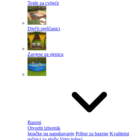
Tegle za cvijeće
Dječji pješčanici
Zavjese za sjenicu
Bazeni
Otvoriti izbornik
Igračke na napuhavanje
Pribor za bazene
Kvalitetni
ručnici za plažu
Vrtni tuševi