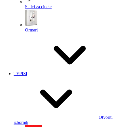
Stalci za cipele
Ormari
TEPISI
Otvoriti
izbornik