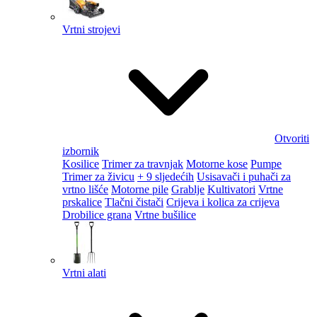
Vrtni strojevi
Otvoriti
izbornik
Kosilice
Trimer za travnjak
Motorne kose
Pumpe
Trimer za živicu
+ 9 sljedećih
Usisavači i puhači za
vrtno lišće
Motorne pile
Grablje
Kultivatori
Vrtne
prskalice
Tlačni čistači
Crijeva i kolica za crijeva
Drobilice grana
Vrtne bušilice
Vrtni alati