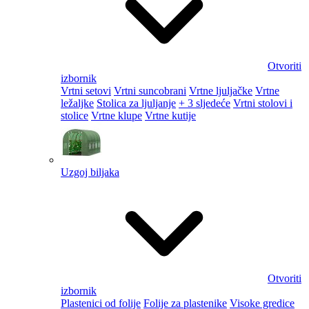
Otvoriti
izbornik
Vrtni setovi
Vrtni suncobrani
Vrtne ljuljačke
Vrtne
ležaljke
Stolica za ljuljanje
+ 3 sljedeće
Vrtni stolovi i
stolice
Vrtne klupe
Vrtne kutije
Uzgoj biljaka
Otvoriti
izbornik
Plastenici od folije
Folije za plastenike
Visoke gredice