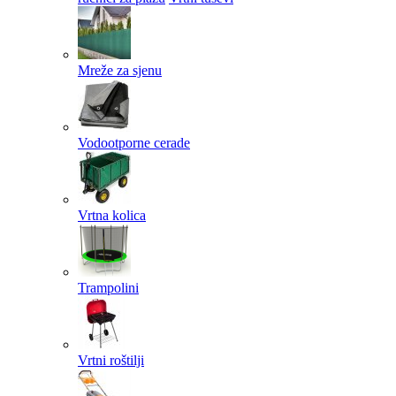
Mreže za sjenu
Vodootporne cerade
Vrtna kolica
Trampolini
Vrtni roštilji