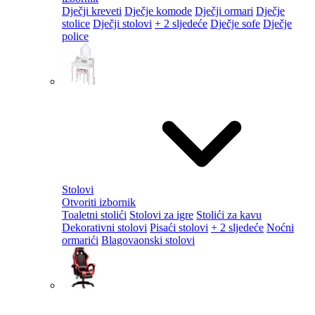
Dječji kreveti
Dječje komode
Dječji ormari
Dječje
stolice
Dječji stolovi
+ 2 sljedeće
Dječje sofe
Dječje
police
Stolovi
Otvoriti izbornik
Toaletni stolići
Stolovi za igre
Stolići za kavu
Dekorativni stolovi
Pisaći stolovi
+ 2 sljedeće
Noćni
ormarići
Blagovaonski stolovi