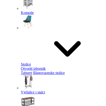
Komode
Stolice
Otvoriti izbornik
Taburei
Blagovaonske stolice
Vješalice i stalci