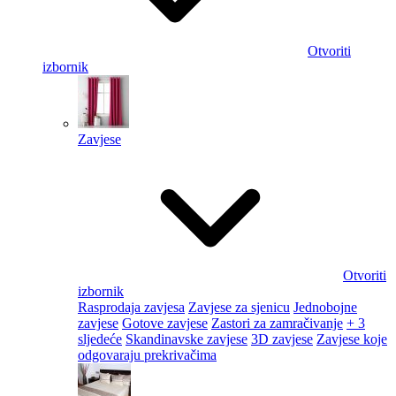
Otvoriti
izbornik
Zavjese
Otvoriti
izbornik
Rasprodaja zavjesa
Zavjese za sjenicu
Jednobojne
zavjese
Gotove zavjese
Zastori za zamračivanje
+ 3
sljedeće
Skandinavske zavjese
3D zavjese
Zavjese koje
odgovaraju prekrivačima