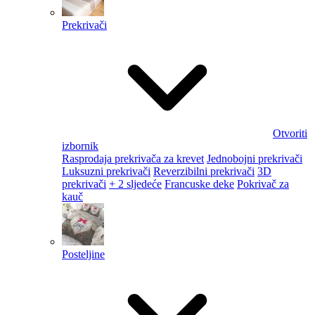
Prekrivači
Otvoriti
izbornik
Rasprodaja prekrivača za krevet
Jednobojni prekrivači
Luksuzni prekrivači
Reverzibilni prekrivači
3D
prekrivači
+ 2 sljedeće
Francuske deke
Pokrivač za
kauč
Posteljine