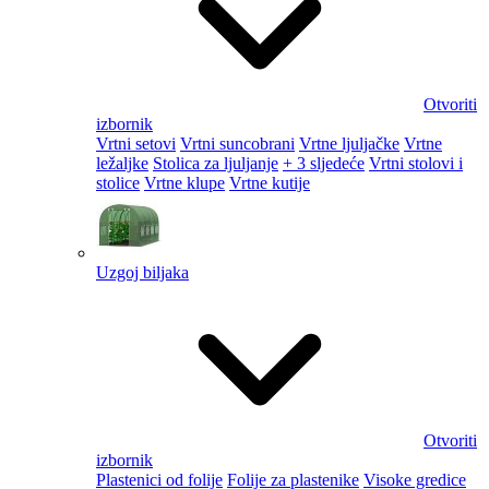
Otvoriti
izbornik
Vrtni setovi
Vrtni suncobrani
Vrtne ljuljačke
Vrtne
ležaljke
Stolica za ljuljanje
+ 3 sljedeće
Vrtni stolovi i
stolice
Vrtne klupe
Vrtne kutije
Uzgoj biljaka
Otvoriti
izbornik
Plastenici od folije
Folije za plastenike
Visoke gredice