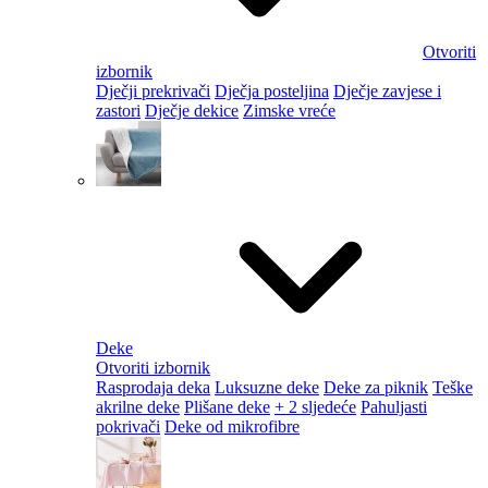
Otvoriti
izbornik
Dječji prekrivači
Dječja posteljina
Dječje zavjese i
zastori
Dječje dekice
Zimske vreće
Deke
Otvoriti izbornik
Rasprodaja deka
Luksuzne deke
Deke za piknik
Teške
akrilne deke
Plišane deke
+ 2 sljedeće
Pahuljasti
pokrivači
Deke od mikrofibre