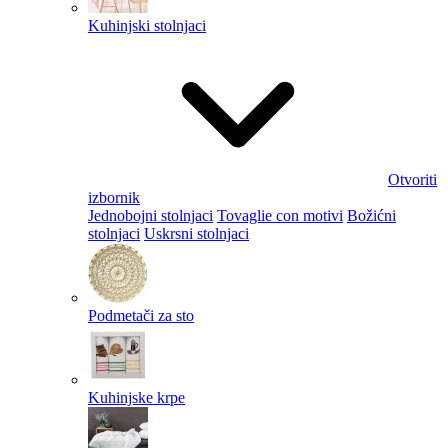
Kuhinjski stolnjaci
Otvoriti
izbornik
Jednobojni stolnjaci
Tovaglie con motivi
Božićni
stolnjaci
Uskrsni stolnjaci
Podmetači za sto
Kuhinjske krpe