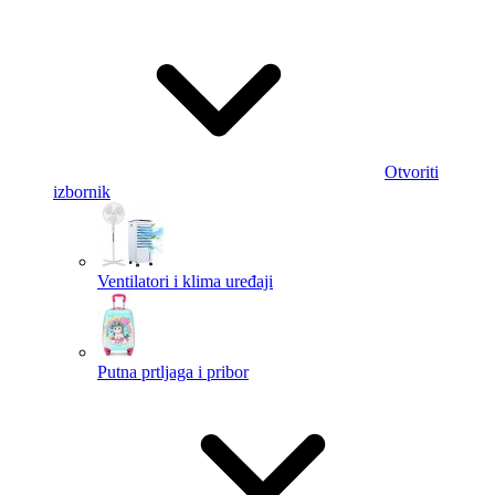
Otvoriti
izbornik
Ventilatori i klima uređaji
Putna prtljaga i pribor