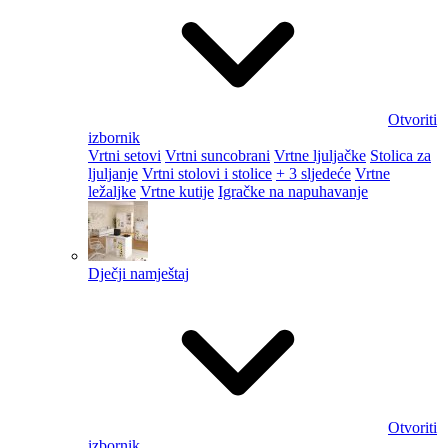
Otvoriti
izbornik
Vrtni setovi
Vrtni suncobrani
Vrtne ljuljačke
Stolica za
ljuljanje
Vrtni stolovi i stolice
+ 3 sljedeće
Vrtne
ležaljke
Vrtne kutije
Igračke na napuhavanje
Dječji namještaj
Otvoriti
izbornik