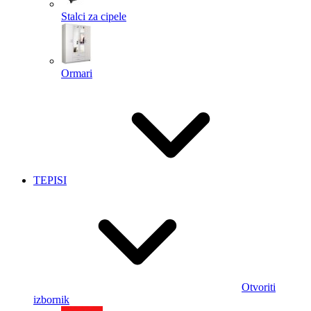
Stalci za cipele
Ormari
TEPISI
Otvoriti
izbornik