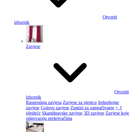
Otvoriti
izbornik
Zavjese
Otvoriti
izbornik
Rasprodaja zavjesa
Zavjese za sjenicu
Jednobojne
zavjese
Gotove zavjese
Zastori za zamračivanje
+ 3
sljedeće
Skandinavske zavjese
3D zavjese
Zavjese koje
odgovaraju prekrivačima