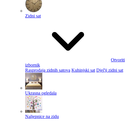
Zidni sat
Otvoriti
izbornik
Rasprodaja zidnih satova
Kuhinjski sat
Dječji zidni sat
Ukrasna ogledala
Naljepnice na zidu