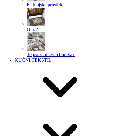
Kuhinjske prostirke
Otirači
Tepisi za dnevni boravak
KUĆNI TEKSTIL