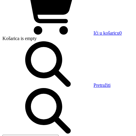
Ići u košaricu
0
Košarica
is empty
Pretražiti