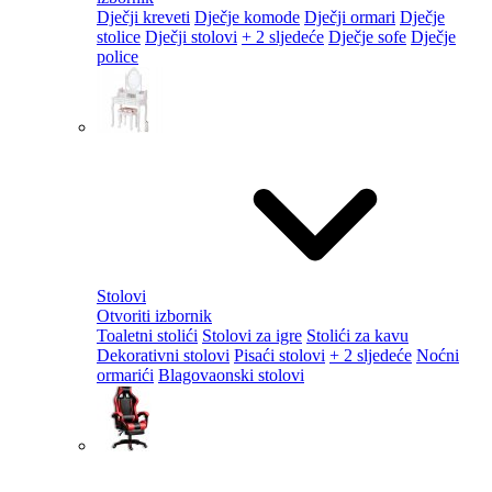
Dječji kreveti
Dječje komode
Dječji ormari
Dječje
stolice
Dječji stolovi
+ 2 sljedeće
Dječje sofe
Dječje
police
Stolovi
Otvoriti izbornik
Toaletni stolići
Stolovi za igre
Stolići za kavu
Dekorativni stolovi
Pisaći stolovi
+ 2 sljedeće
Noćni
ormarići
Blagovaonski stolovi