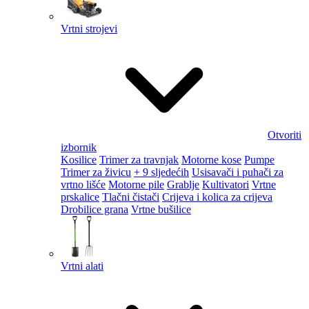
Vrtni strojevi
Otvoriti
izbornik
Kosilice
Trimer za travnjak
Motorne kose
Pumpe
Trimer za živicu
+ 9 sljedećih
Usisavači i puhači za
vrtno lišće
Motorne pile
Grablje
Kultivatori
Vrtne
prskalice
Tlačni čistači
Crijeva i kolica za crijeva
Drobilice grana
Vrtne bušilice
Vrtni alati