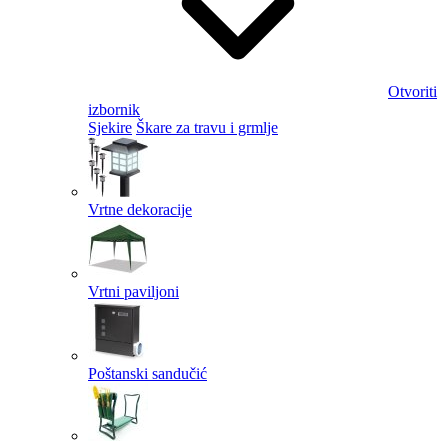
Otvoriti
izbornik
Sjekire
Škare za travu i grmlje
Vrtne dekoracije
Vrtni paviljoni
Poštanski sandučić