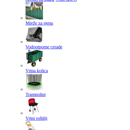
Mreže za sjenu
Vodootporne cerade
Vrtna kolica
Trampolini
Vrtni roštilji