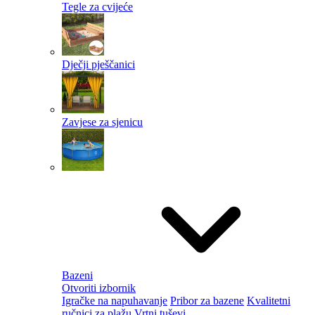
Tegle za cvijeće
Dječji pješčanici
Zavjese za sjenicu
Bazeni
Otvoriti izbornik
Igračke na napuhavanje
Pribor za bazene
Kvalitetni
ručnici za plažu
Vrtni tuševi