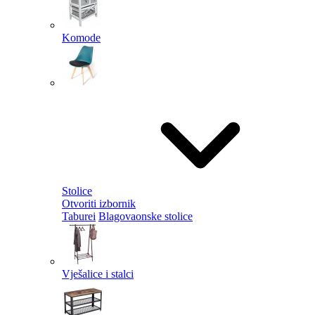
Komode
Stolice
Otvoriti izbornik
Taburei
Blagovaonske stolice
Vješalice i stalci