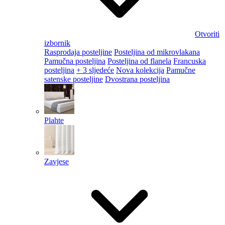
Otvoriti
izbornik
Rasprodaja posteljine
Posteljina od mikrovlakana
Pamučna posteljina
Posteljina od flanela
Francuska
posteljina
+ 3 sljedeće
Nova kolekcija
Pamučne
satenske posteljine
Dvostrana posteljina
Plahte
Zavjese