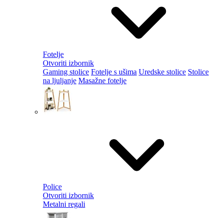
Fotelje
Otvoriti izbornik
Gaming stolice
Fotelje s ušima
Uredske stolice
Stolice
na ljuljanje
Masažne fotelje
Police
Otvoriti izbornik
Metalni regali