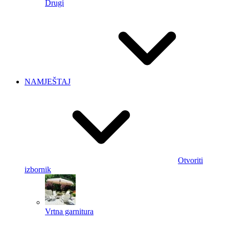
Drugi
NAMJEŠTAJ
Otvoriti
izbornik
Vrtna garnitura