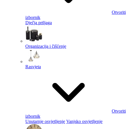
Otvoriti
izbornik
Dječja prtljaga
Organizacija i čišćenje
Rasvjeta
Otvoriti
izbornik
Unutarnje osvjetljenje
Vanjsko osvjetljenje