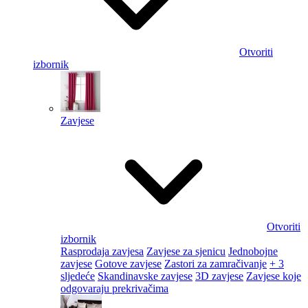
Otvoriti
izbornik
Zavjese
Otvoriti
izbornik
Rasprodaja zavjesa
Zavjese za sjenicu
Jednobojne
zavjese
Gotove zavjese
Zastori za zamračivanje
+ 3
sljedeće
Skandinavske zavjese
3D zavjese
Zavjese koje
odgovaraju prekrivačima