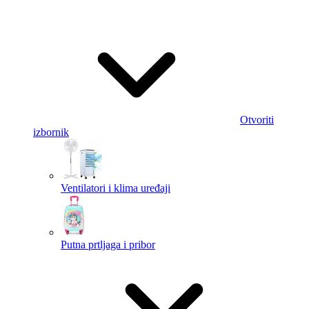
Otvoriti
izbornik
Ventilatori i klima uređaji
Putna prtljaga i pribor