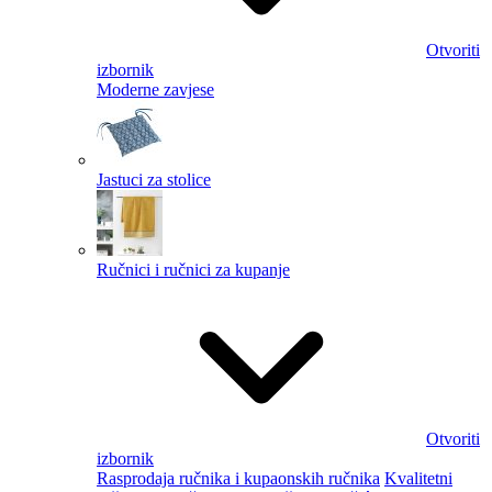
Otvoriti
izbornik
Moderne zavjese
Jastuci za stolice
Ručnici i ručnici za kupanje
Otvoriti
izbornik
Rasprodaja ručnika i kupaonskih ručnika
Kvalitetni