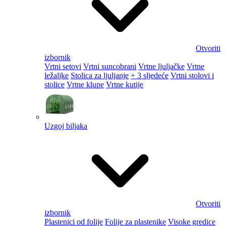
Otvoriti
izbornik
Vrtni setovi
Vrtni suncobrani
Vrtne ljuljačke
Vrtne
ležaljke
Stolica za ljuljanje
+ 3 sljedeće
Vrtni stolovi i
stolice
Vrtne klupe
Vrtne kutije
Uzgoj biljaka
Otvoriti
izbornik
Plastenici od folije
Folije za plastenike
Visoke gredice