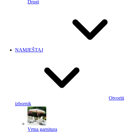
Drugi
NAMJEŠTAJ
Otvoriti
izbornik
Vrtna garnitura