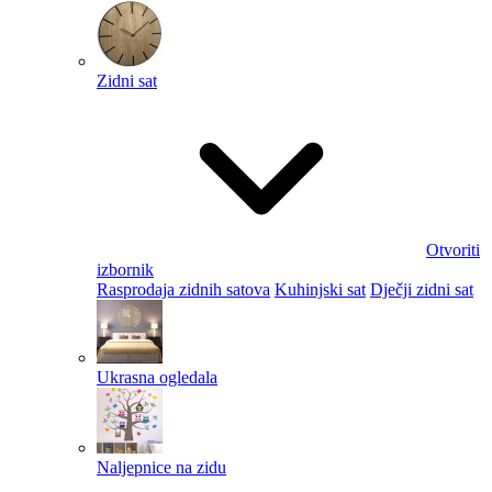
Zidni sat
Otvoriti
izbornik
Rasprodaja zidnih satova
Kuhinjski sat
Dječji zidni sat
Ukrasna ogledala
Naljepnice na zidu