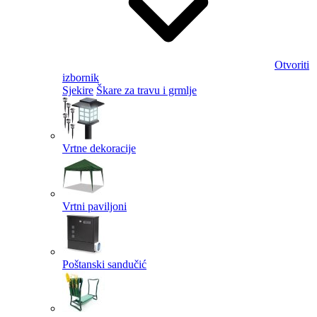
Otvoriti
izbornik
Sjekire
Škare za travu i grmlje
Vrtne dekoracije
Vrtni paviljoni
Poštanski sandučić