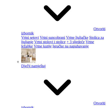
Otvoriti
izbornik
Vrtni setovi
Vrtni suncobrani
Vrtne ljuljačke
Stolica za
ljuljanje
Vrtni stolovi i stolice
+ 3 sljedeće
Vrtne
ležaljke
Vrtne kutije
Igračke na napuhavanje
Dječji namještaj
Otvoriti
izbornik