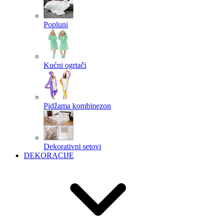
Popluni
Kućni ogrtači
Pidžama kombinezon
Dekorativni setovi
DEKORACIJE