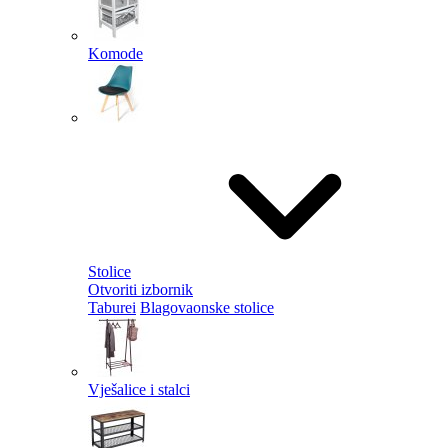
Komode
Stolice
Otvoriti izbornik
Taburei
Blagovaonske stolice
Vješalice i stalci