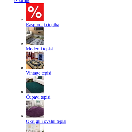
izbornik
Rasprodaja tepiha
Moderni tepisi
Vintage tepisi
Čupavi tepisi
Okrugli i ovalni tepisi