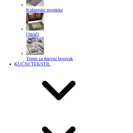
Kuhinjske prostirke
Otirači
Tepisi za dnevni boravak
KUĆNI TEKSTIL