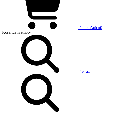
Ići u košaricu
0
Košarica
is empty
Pretražiti