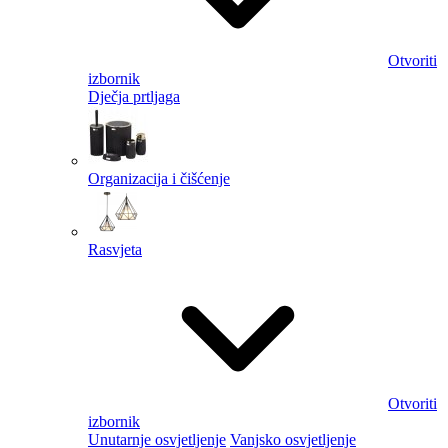
Otvoriti
izbornik
Dječja prtljaga
Organizacija i čišćenje
Rasvjeta
Otvoriti
izbornik
Unutarnje osvjetljenje
Vanjsko osvjetljenje