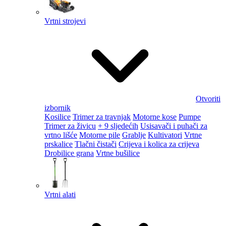
Vrtni strojevi
Otvoriti
izbornik
Kosilice
Trimer za travnjak
Motorne kose
Pumpe
Trimer za živicu
+ 9 sljedećih
Usisavači i puhači za
vrtno lišće
Motorne pile
Grablje
Kultivatori
Vrtne
prskalice
Tlačni čistači
Crijeva i kolica za crijeva
Drobilice grana
Vrtne bušilice
Vrtni alati