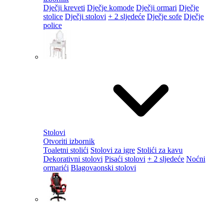
Dječji kreveti
Dječje komode
Dječji ormari
Dječje
stolice
Dječji stolovi
+ 2 sljedeće
Dječje sofe
Dječje
police
Stolovi
Otvoriti izbornik
Toaletni stolići
Stolovi za igre
Stolići za kavu
Dekorativni stolovi
Pisaći stolovi
+ 2 sljedeće
Noćni
ormarići
Blagovaonski stolovi