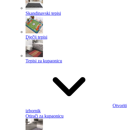
Skandinavski tepisi
Dječji tepisi
Tepisi za kupaonicu
Otvoriti
izbornik
Otirači za kupaonicu