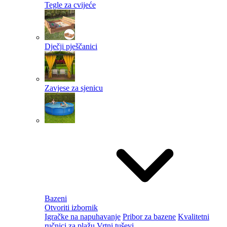
Tegle za cvijeće
Dječji pješčanici
Zavjese za sjenicu
Bazeni
Otvoriti izbornik
Igračke na napuhavanje
Pribor za bazene
Kvalitetni
ručnici za plažu
Vrtni tuševi