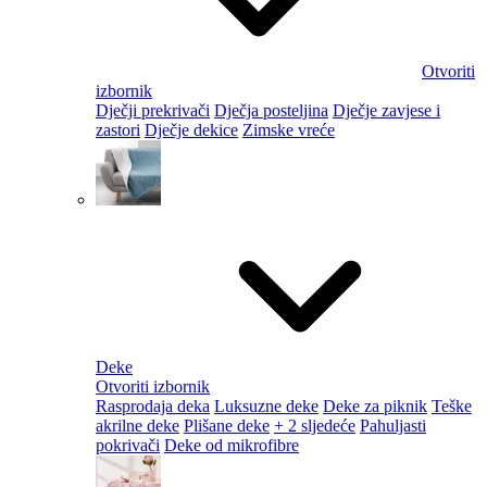
Otvoriti
izbornik
Dječji prekrivači
Dječja posteljina
Dječje zavjese i
zastori
Dječje dekice
Zimske vreće
Deke
Otvoriti izbornik
Rasprodaja deka
Luksuzne deke
Deke za piknik
Teške
akrilne deke
Plišane deke
+ 2 sljedeće
Pahuljasti
pokrivači
Deke od mikrofibre