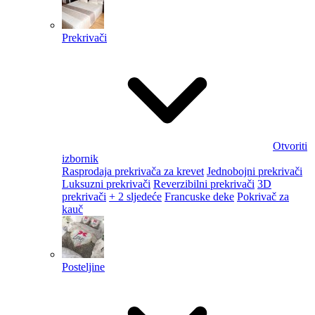
Prekrivači
Otvoriti
izbornik
Rasprodaja prekrivača za krevet
Jednobojni prekrivači
Luksuzni prekrivači
Reverzibilni prekrivači
3D
prekrivači
+ 2 sljedeće
Francuske deke
Pokrivač za
kauč
Posteljine