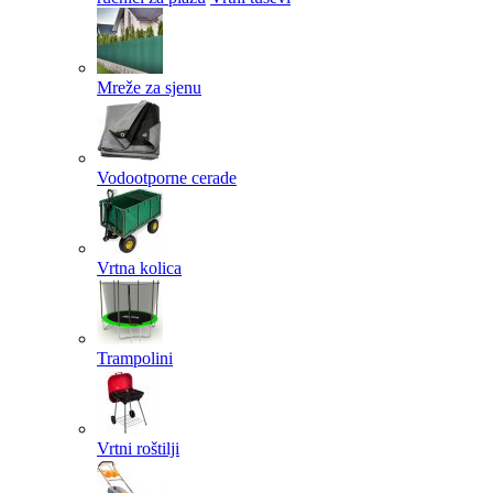
Mreže za sjenu
Vodootporne cerade
Vrtna kolica
Trampolini
Vrtni roštilji