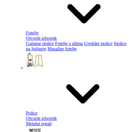
Fotelje
Otvoriti izbornik
Gaming stolice
Fotelje s ušima
Uredske stolice
Stolice
na ljuljanje
Masažne fotelje
Police
Otvoriti izbornik
Metalni regali