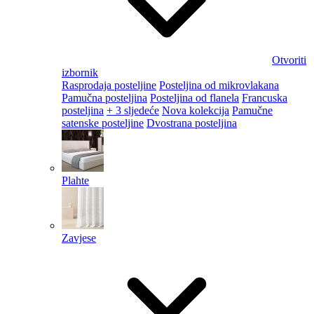
Otvoriti
izbornik
Rasprodaja posteljine
Posteljina od mikrovlakana
Pamučna posteljina
Posteljina od flanela
Francuska
posteljina
+ 3 sljedeće
Nova kolekcija
Pamučne
satenske posteljine
Dvostrana posteljina
Plahte
Zavjese