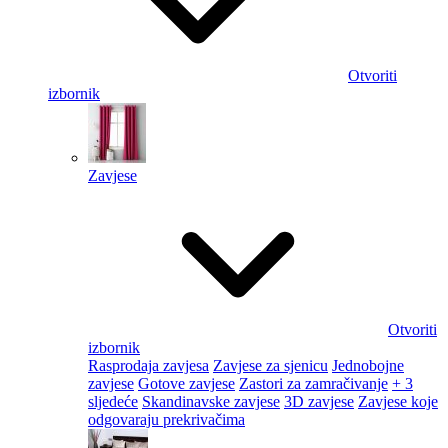
Otvoriti
izbornik
Zavjese
Otvoriti
izbornik
Rasprodaja zavjesa
Zavjese za sjenicu
Jednobojne
zavjese
Gotove zavjese
Zastori za zamračivanje
+ 3
sljedeće
Skandinavske zavjese
3D zavjese
Zavjese koje
odgovaraju prekrivačima