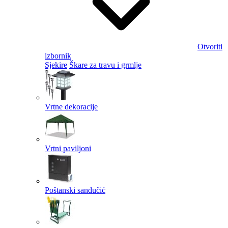
Otvoriti
izbornik
Sjekire
Škare za travu i grmlje
Vrtne dekoracije
Vrtni paviljoni
Poštanski sandučić