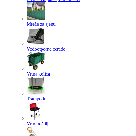
Mreže za sjenu
Vodootporne cerade
Vrtna kolica
Trampolini
Vrtni roštilji