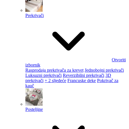
Prekrivači
Otvoriti
izbornik
Rasprodaja prekrivača za krevet
Jednobojni prekrivači
Luksuzni prekrivači
Reverzibilni prekrivači
3D
prekrivači
+ 2 sljedeće
Francuske deke
Pokrivač za
kauč
Posteljine