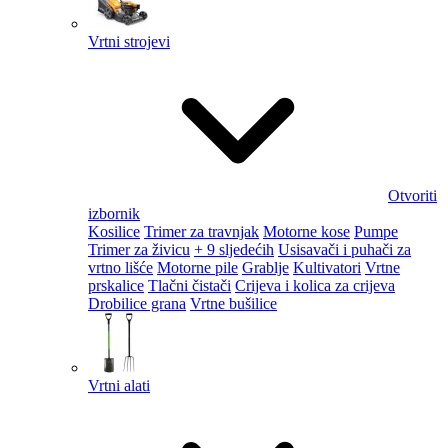
Vrtni strojevi
Otvoriti
izbornik
Kosilice
Trimer za travnjak
Motorne kose
Pumpe
Trimer za živicu
+ 9 sljedećih
Usisavači i puhači za
vrtno lišće
Motorne pile
Grablje
Kultivatori
Vrtne
prskalice
Tlačni čistači
Crijeva i kolica za crijeva
Drobilice grana
Vrtne bušilice
Vrtni alati