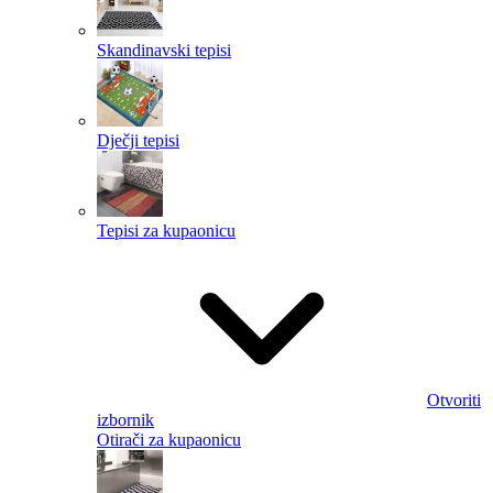
Skandinavski tepisi
Dječji tepisi
Tepisi za kupaonicu
Otvoriti
izbornik
Otirači za kupaonicu