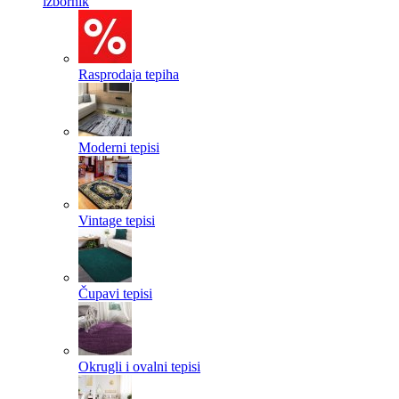
izbornik
Rasprodaja tepiha
Moderni tepisi
Vintage tepisi
Čupavi tepisi
Okrugli i ovalni tepisi