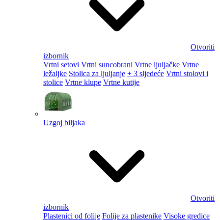
Otvoriti
izbornik
Vrtni setovi
Vrtni suncobrani
Vrtne ljuljačke
Vrtne
ležaljke
Stolica za ljuljanje
+ 3 sljedeće
Vrtni stolovi i
stolice
Vrtne klupe
Vrtne kutije
Uzgoj biljaka
Otvoriti
izbornik
Plastenici od folije
Folije za plastenike
Visoke gredice