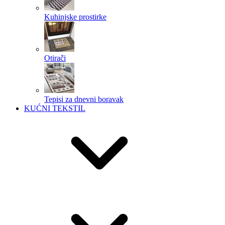
Kuhinjske prostirke
Otirači
Tepisi za dnevni boravak
KUĆNI TEKSTIL