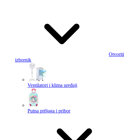
Otvoriti
izbornik
Ventilatori i klima uređaji
Putna prtljaga i pribor