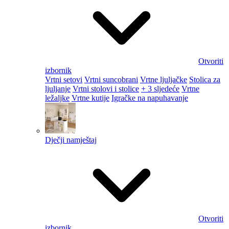
Otvoriti
izbornik
Vrtni setovi
Vrtni suncobrani
Vrtne ljuljačke
Stolica za
ljuljanje
Vrtni stolovi i stolice
+ 3 sljedeće
Vrtne
ležaljke
Vrtne kutije
Igračke na napuhavanje
Dječji namještaj
Otvoriti
izbornik