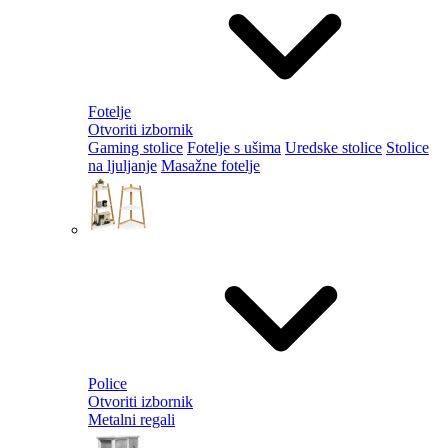
Fotelje
Otvoriti izbornik
Gaming stolice
Fotelje s ušima
Uredske stolice
Stolice
na ljuljanje
Masažne fotelje
Police
Otvoriti izbornik
Metalni regali