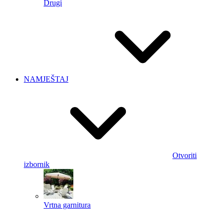
Drugi
NAMJEŠTAJ
Otvoriti
izbornik
Vrtna garnitura