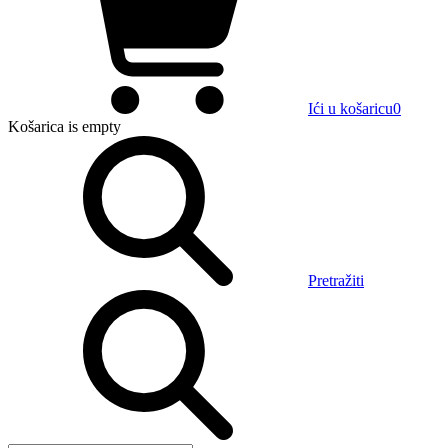
Ići u košaricu
0
Košarica
is empty
Pretražiti