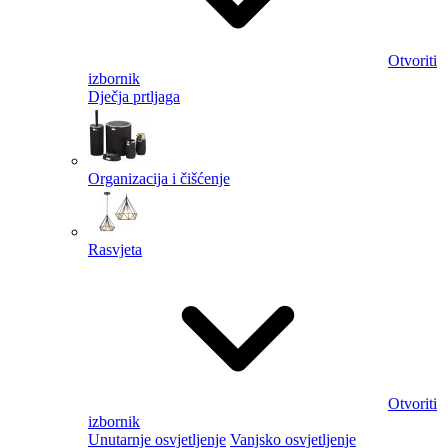
Otvoriti
izbornik
Dječja prtljaga
Organizacija i čišćenje
Rasvjeta
Otvoriti
izbornik
Unutarnje osvjetljenje
Vanjsko osvjetljenje