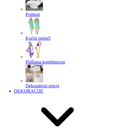
Popluni
Kućni ogrtači
Pidžama kombinezon
Dekorativni setovi
DEKORACIJE