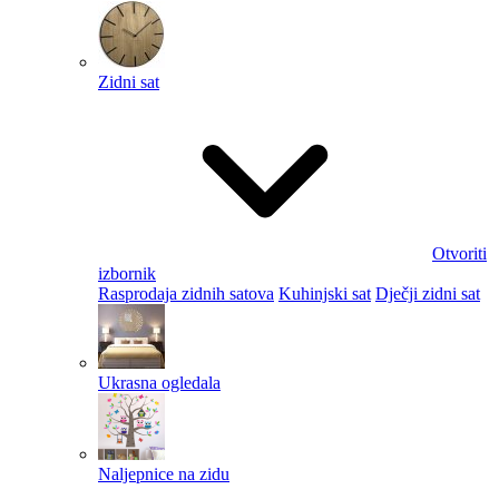
Zidni sat
Otvoriti
izbornik
Rasprodaja zidnih satova
Kuhinjski sat
Dječji zidni sat
Ukrasna ogledala
Naljepnice na zidu