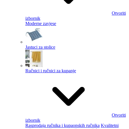
Otvoriti
izbornik
Moderne zavjese
Jastuci za stolice
Ručnici i ručnici za kupanje
Otvoriti
izbornik
Rasprodaja ručnika i kupaonskih ručnika
Kvalitetni