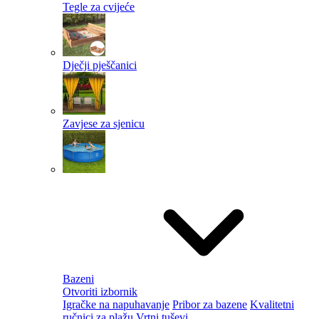
Tegle za cvijeće
Dječji pješčanici
Zavjese za sjenicu
Bazeni
Otvoriti izbornik
Igračke na napuhavanje
Pribor za bazene
Kvalitetni
ručnici za plažu
Vrtni tuševi