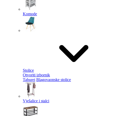
Komode
Stolice
Otvoriti izbornik
Taburei
Blagovaonske stolice
Vješalice i stalci