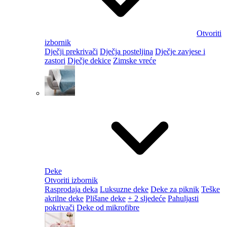
Otvoriti
izbornik
Dječji prekrivači
Dječja posteljina
Dječje zavjese i
zastori
Dječje dekice
Zimske vreće
Deke
Otvoriti izbornik
Rasprodaja deka
Luksuzne deke
Deke za piknik
Teške
akrilne deke
Plišane deke
+ 2 sljedeće
Pahuljasti
pokrivači
Deke od mikrofibre