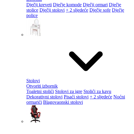
Dječji kreveti
Dječje komode
Dječji ormari
Dječje
stolice
Dječji stolovi
+ 2 sljedeće
Dječje sofe
Dječje
police
Stolovi
Otvoriti izbornik
Toaletni stolići
Stolovi za igre
Stolići za kavu
Dekorativni stolovi
Pisaći stolovi
+ 2 sljedeće
Noćni
ormarići
Blagovaonski stolovi