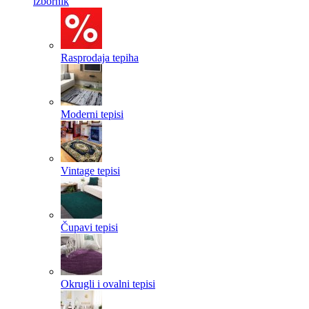
izbornik
Rasprodaja tepiha
Moderni tepisi
Vintage tepisi
Čupavi tepisi
Okrugli i ovalni tepisi