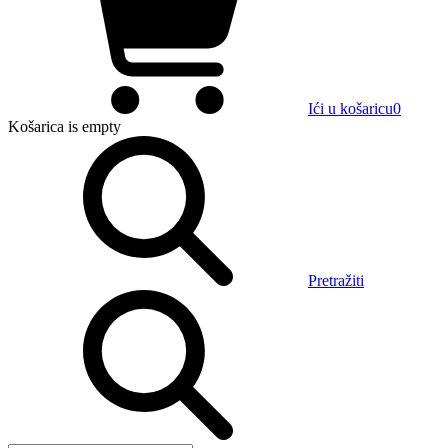
Ići u košaricu
0
Košarica
is empty
Pretražiti