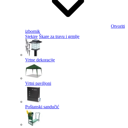
Otvoriti
izbornik
Sjekire
Škare za travu i grmlje
Vrtne dekoracije
Vrtni paviljoni
Poštanski sandučić