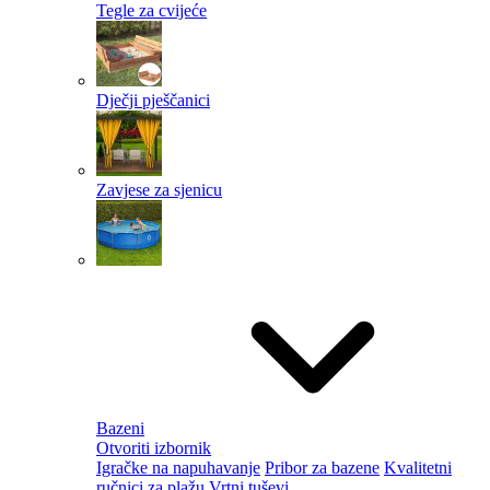
Tegle za cvijeće
Dječji pješčanici
Zavjese za sjenicu
Bazeni
Otvoriti izbornik
Igračke na napuhavanje
Pribor za bazene
Kvalitetni
ručnici za plažu
Vrtni tuševi