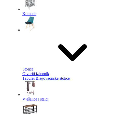
Komode
Stolice
Otvoriti izbornik
Taburei
Blagovaonske stolice
Vješalice i stalci