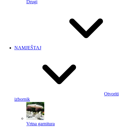
Drugi
NAMJEŠTAJ
Otvoriti
izbornik
Vrtna garnitura