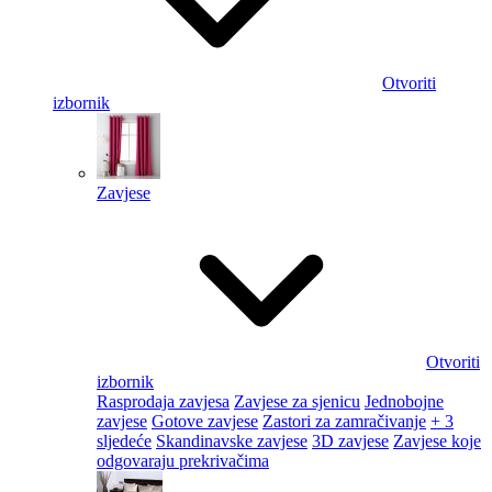
Otvoriti
izbornik
Zavjese
Otvoriti
izbornik
Rasprodaja zavjesa
Zavjese za sjenicu
Jednobojne
zavjese
Gotove zavjese
Zastori za zamračivanje
+ 3
sljedeće
Skandinavske zavjese
3D zavjese
Zavjese koje
odgovaraju prekrivačima