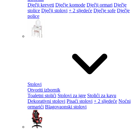
Dječji kreveti
Dječje komode
Dječji ormari
Dječje
stolice
Dječji stolovi
+ 2 sljedeće
Dječje sofe
Dječje
police
Stolovi
Otvoriti izbornik
Toaletni stolići
Stolovi za igre
Stolići za kavu
Dekorativni stolovi
Pisaći stolovi
+ 2 sljedeće
Noćni
ormarići
Blagovaonski stolovi