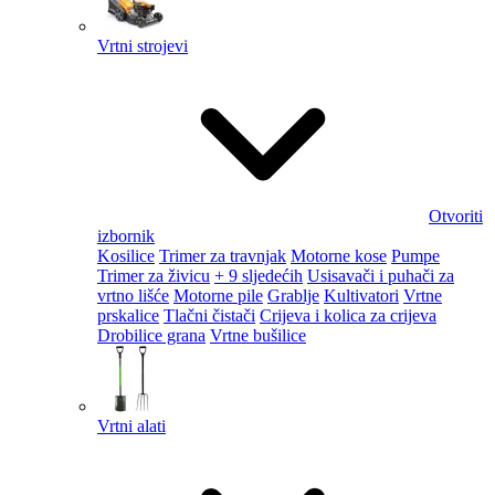
Vrtni strojevi
Otvoriti
izbornik
Kosilice
Trimer za travnjak
Motorne kose
Pumpe
Trimer za živicu
+ 9 sljedećih
Usisavači i puhači za
vrtno lišće
Motorne pile
Grablje
Kultivatori
Vrtne
prskalice
Tlačni čistači
Crijeva i kolica za crijeva
Drobilice grana
Vrtne bušilice
Vrtni alati