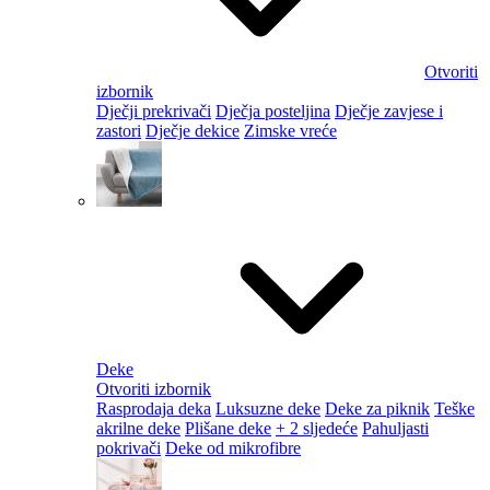
Otvoriti
izbornik
Dječji prekrivači
Dječja posteljina
Dječje zavjese i
zastori
Dječje dekice
Zimske vreće
Deke
Otvoriti izbornik
Rasprodaja deka
Luksuzne deke
Deke za piknik
Teške
akrilne deke
Plišane deke
+ 2 sljedeće
Pahuljasti
pokrivači
Deke od mikrofibre