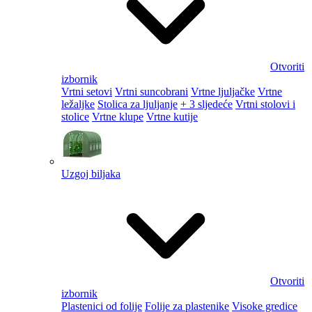
Otvoriti
izbornik
Vrtni setovi
Vrtni suncobrani
Vrtne ljuljačke
Vrtne
ležaljke
Stolica za ljuljanje
+ 3 sljedeće
Vrtni stolovi i
stolice
Vrtne klupe
Vrtne kutije
Uzgoj biljaka
Otvoriti
izbornik
Plastenici od folije
Folije za plastenike
Visoke gredice