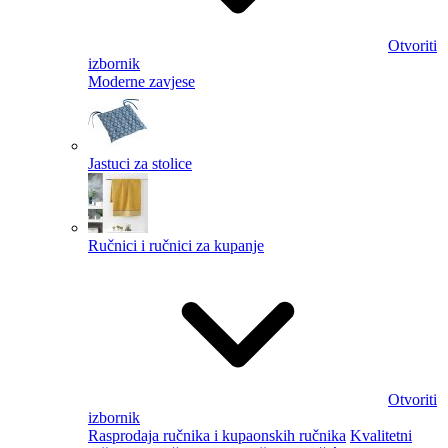
Otvoriti
izbornik
Moderne zavjese
Jastuci za stolice
Ručnici i ručnici za kupanje
Otvoriti
izbornik
Rasprodaja ručnika i kupaonskih ručnika
Kvalitetni