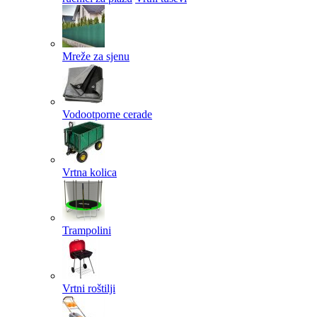
Mreže za sjenu
Vodootporne cerade
Vrtna kolica
Trampolini
Vrtni roštilji