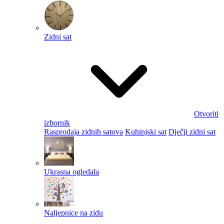
Zidni sat
Otvoriti
izbornik
Rasprodaja zidnih satova
Kuhinjski sat
Dječji zidni sat
Ukrasna ogledala
Naljepnice na zidu