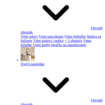
Otvoriti
izbornik
Vrtni setovi
Vrtni suncobrani
Vrtne ljuljačke
Stolica za
ljuljanje
Vrtni stolovi i stolice
+ 3 sljedeće
Vrtne
ležaljke
Vrtne kutije
Igračke na napuhavanje
Dječji namještaj
Otvoriti
izbornik