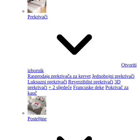
Prekrivači
Otvoriti
izbornik
Rasprodaja prekrivača za krevet
Jednobojni prekrivači
Luksuzni prekrivači
Reverzibilni prekrivači
3D
prekrivači
+ 2 sljedeće
Francuske deke
Pokrivač za
kauč
Posteljine