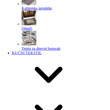
Kuhinjske prostirke
Otirači
Tepisi za dnevni boravak
KUĆNI TEKSTIL