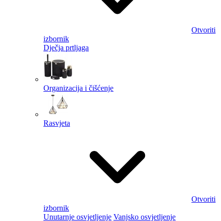
Otvoriti
izbornik
Dječja prtljaga
Organizacija i čišćenje
Rasvjeta
Otvoriti
izbornik
Unutarnje osvjetljenje
Vanjsko osvjetljenje