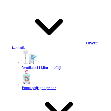
Otvoriti
izbornik
Ventilatori i klima uređaji
Putna prtljaga i pribor