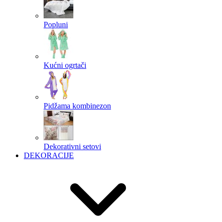
Popluni
Kućni ogrtači
Pidžama kombinezon
Dekorativni setovi
DEKORACIJE