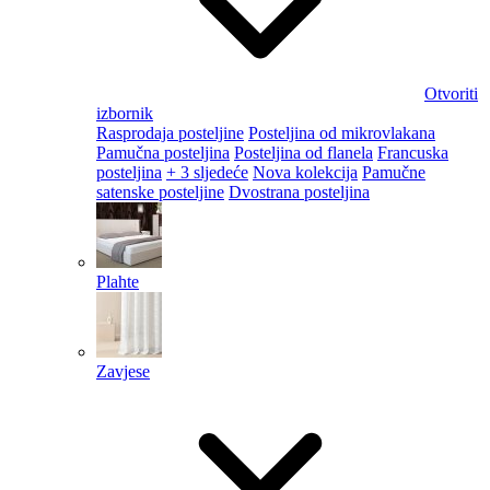
Otvoriti
izbornik
Rasprodaja posteljine
Posteljina od mikrovlakana
Pamučna posteljina
Posteljina od flanela
Francuska
posteljina
+ 3 sljedeće
Nova kolekcija
Pamučne
satenske posteljine
Dvostrana posteljina
Plahte
Zavjese