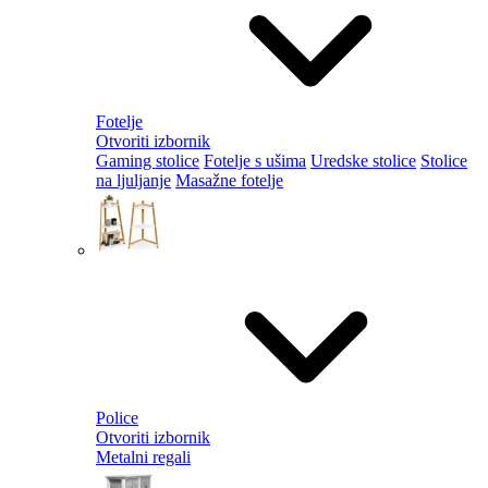
Fotelje
Otvoriti izbornik
Gaming stolice
Fotelje s ušima
Uredske stolice
Stolice
na ljuljanje
Masažne fotelje
Police
Otvoriti izbornik
Metalni regali