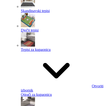
Skandinavski tepisi
Dječji tepisi
Tepisi za kupaonicu
Otvoriti
izbornik
Otirači za kupaonicu