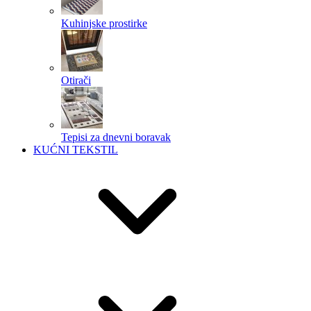
Kuhinjske prostirke
Otirači
Tepisi za dnevni boravak
KUĆNI TEKSTIL