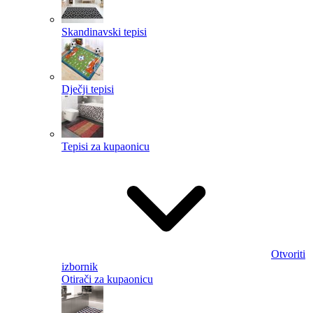
Skandinavski tepisi
Dječji tepisi
Tepisi za kupaonicu
Otvoriti
izbornik
Otirači za kupaonicu