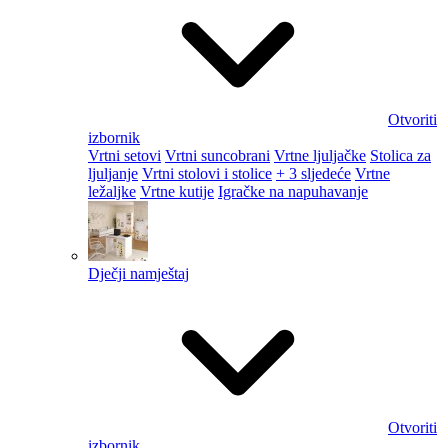
Otvoriti
izbornik
Vrtni setovi
Vrtni suncobrani
Vrtne ljuljačke
Stolica za
ljuljanje
Vrtni stolovi i stolice
+ 3 sljedeće
Vrtne
ležaljke
Vrtne kutije
Igračke na napuhavanje
Dječji namještaj
Otvoriti
izbornik