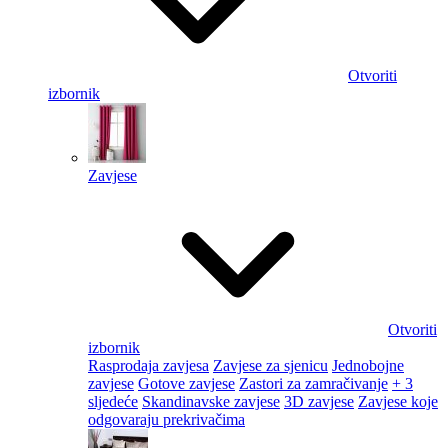
Otvoriti
izbornik
Zavjese
Otvoriti
izbornik
Rasprodaja zavjesa
Zavjese za sjenicu
Jednobojne
zavjese
Gotove zavjese
Zastori za zamračivanje
+ 3
sljedeće
Skandinavske zavjese
3D zavjese
Zavjese koje
odgovaraju prekrivačima