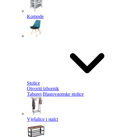
Komode
Stolice
Otvoriti izbornik
Taburei
Blagovaonske stolice
Vješalice i stalci