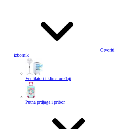
Otvoriti
izbornik
Ventilatori i klima uređaji
Putna prtljaga i pribor