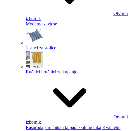
Otvoriti
izbornik
Moderne zavjese
Jastuci za stolice
Ručnici i ručnici za kupanje
Otvoriti
izbornik
Rasprodaja ručnika i kupaonskih ručnika
Kvalitetni