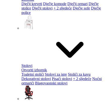
Dječji kreveti
Dječje komode
Dječji ormari
Dječje
stolice
Dječji stolovi
+ 2 sljedeće
Dječje sofe
Dječje
police
Stolovi
Otvoriti izbornik
Toaletni stolići
Stolovi za igre
Stolići za kavu
Dekorativni stolovi
Pisaći stolovi
+ 2 sljedeće
Noćni
ormarići
Blagovaonski stolovi