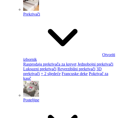
Prekrivači
Otvoriti
izbornik
Rasprodaja prekrivača za krevet
Jednobojni prekrivači
Luksuzni prekrivači
Reverzibilni prekrivači
3D
prekrivači
+ 2 sljedeće
Francuske deke
Pokrivač za
kauč
Posteljine