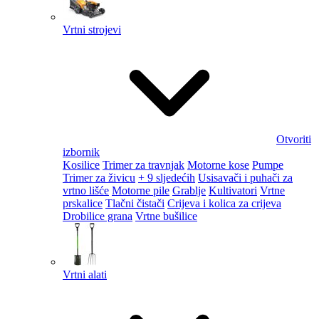
Vrtni strojevi
Otvoriti
izbornik
Kosilice
Trimer za travnjak
Motorne kose
Pumpe
Trimer za živicu
+ 9 sljedećih
Usisavači i puhači za
vrtno lišće
Motorne pile
Grablje
Kultivatori
Vrtne
prskalice
Tlačni čistači
Crijeva i kolica za crijeva
Drobilice grana
Vrtne bušilice
Vrtni alati