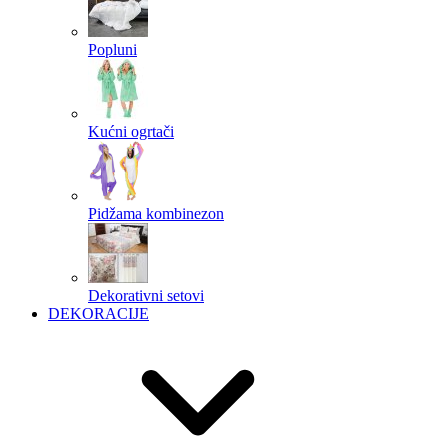
Popluni
Kućni ogrtači
Pidžama kombinezon
Dekorativni setovi
DEKORACIJE