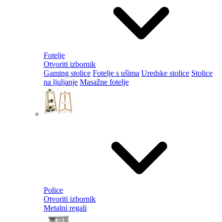
Fotelje
Otvoriti izbornik
Gaming stolice
Fotelje s ušima
Uredske stolice
Stolice
na ljuljanje
Masažne fotelje
Police
Otvoriti izbornik
Metalni regali