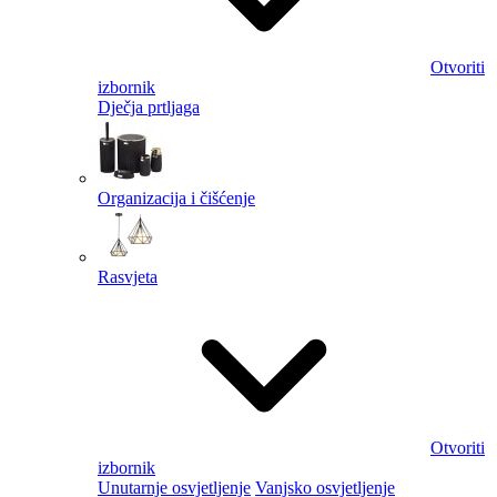
Otvoriti
izbornik
Dječja prtljaga
Organizacija i čišćenje
Rasvjeta
Otvoriti
izbornik
Unutarnje osvjetljenje
Vanjsko osvjetljenje