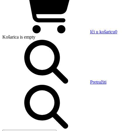
Ići u košaricu
0
Košarica
is empty
Pretražiti