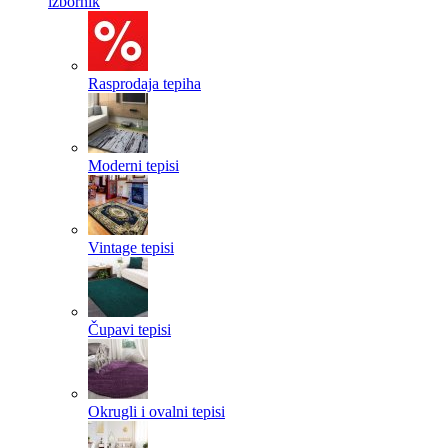
izbornik
Rasprodaja tepiha
Moderni tepisi
Vintage tepisi
Čupavi tepisi
Okrugli i ovalni tepisi