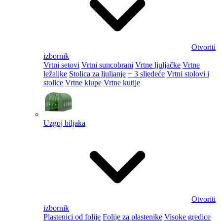
Otvoriti
izbornik
Vrtni setovi
Vrtni suncobrani
Vrtne ljuljačke
Vrtne
ležaljke
Stolica za ljuljanje
+ 3 sljedeće
Vrtni stolovi i
stolice
Vrtne klupe
Vrtne kutije
Uzgoj biljaka
Otvoriti
izbornik
Plastenici od folije
Folije za plastenike
Visoke gredice