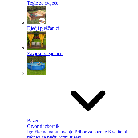
Tegle za cvijeće
Dječji pješčanici
Zavjese za sjenicu
Bazeni
Otvoriti izbornik
Igračke na napuhavanje
Pribor za bazene
Kvalitetni
ručnici za plažu
Vrtni tuševi