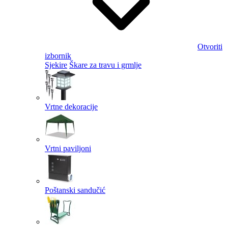
Otvoriti
izbornik
Sjekire
Škare za travu i grmlje
Vrtne dekoracije
Vrtni paviljoni
Poštanski sandučić