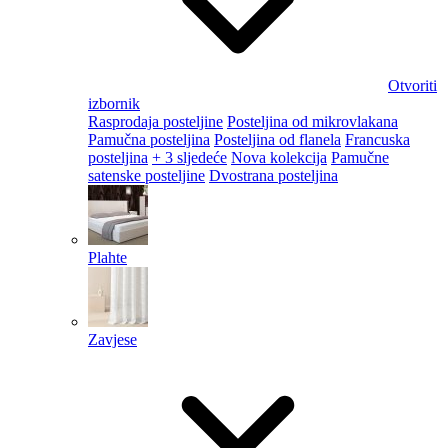
Otvoriti
izbornik
Rasprodaja posteljine
Posteljina od mikrovlakana
Pamučna posteljina
Posteljina od flanela
Francuska
posteljina
+ 3 sljedeće
Nova kolekcija
Pamučne
satenske posteljine
Dvostrana posteljina
Plahte
Zavjese