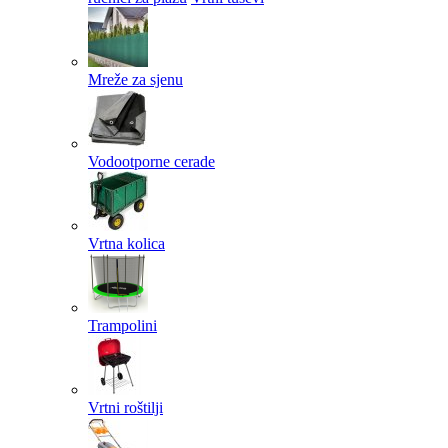
Mreže za sjenu
Vodootporne cerade
Vrtna kolica
Trampolini
Vrtni roštilji