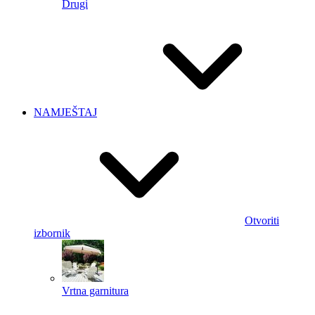
Drugi
NAMJEŠTAJ
Otvoriti
izbornik
Vrtna garnitura