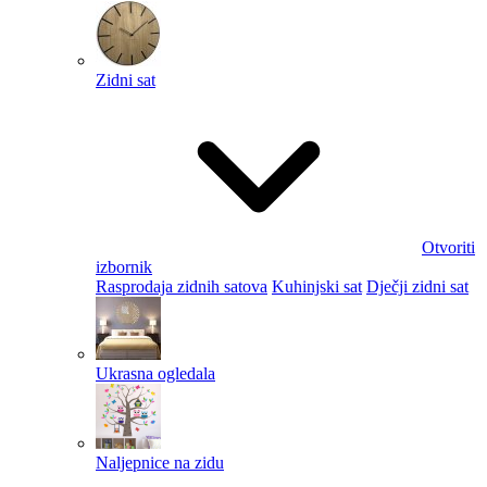
Zidni sat
Otvoriti
izbornik
Rasprodaja zidnih satova
Kuhinjski sat
Dječji zidni sat
Ukrasna ogledala
Naljepnice na zidu