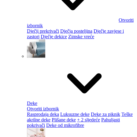
Otvoriti
izbornik
Dječji prekrivači
Dječja posteljina
Dječje zavjese i
zastori
Dječje dekice
Zimske vreće
Deke
Otvoriti izbornik
Rasprodaja deka
Luksuzne deke
Deke za piknik
Teške
akrilne deke
Plišane deke
+ 2 sljedeće
Pahuljasti
pokrivači
Deke od mikrofibre