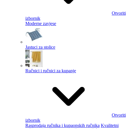
Otvoriti
izbornik
Moderne zavjese
Jastuci za stolice
Ručnici i ručnici za kupanje
Otvoriti
izbornik
Rasprodaja ručnika i kupaonskih ručnika
Kvalitetni