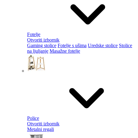
Fotelje
Otvoriti izbornik
Gaming stolice
Fotelje s ušima
Uredske stolice
Stolice
na ljuljanje
Masažne fotelje
Police
Otvoriti izbornik
Metalni regali