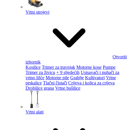
Vrtni strojevi
Otvoriti
izbornik
Kosilice
Trimer za travnjak
Motorne kose
Pumpe
Trimer za živicu
+ 9 sljedećih
Usisavači i puhači za
vrtno lišće
Motorne pile
Grablje
Kultivatori
Vrtne
prskalice
Tlačni čistači
Crijeva i kolica za crijeva
Drobilice grana
Vrtne bušilice
Vrtni alati