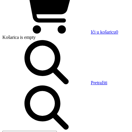
Ići u košaricu
0
Košarica
is empty
Pretražiti