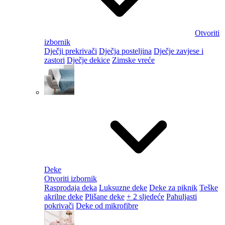
Otvoriti
izbornik
Dječji prekrivači
Dječja posteljina
Dječje zavjese i
zastori
Dječje dekice
Zimske vreće
Deke
Otvoriti izbornik
Rasprodaja deka
Luksuzne deke
Deke za piknik
Teške
akrilne deke
Plišane deke
+ 2 sljedeće
Pahuljasti
pokrivači
Deke od mikrofibre