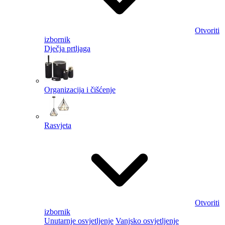
Otvoriti
izbornik
Dječja prtljaga
Organizacija i čišćenje
Rasvjeta
Otvoriti
izbornik
Unutarnje osvjetljenje
Vanjsko osvjetljenje