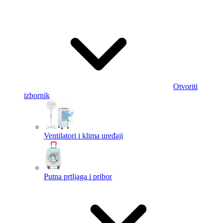
Otvoriti
izbornik
Ventilatori i klima uređaji
Putna prtljaga i pribor