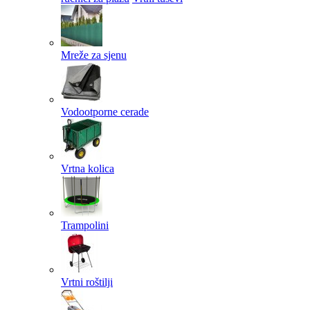
Mreže za sjenu
Vodootporne cerade
Vrtna kolica
Trampolini
Vrtni roštilji