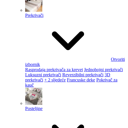
Prekrivači
Otvoriti
izbornik
Rasprodaja prekrivača za krevet
Jednobojni prekrivači
Luksuzni prekrivači
Reverzibilni prekrivači
3D
prekrivači
+ 2 sljedeće
Francuske deke
Pokrivač za
kauč
Posteljine