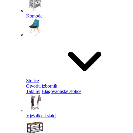
Komode
Stolice
Otvoriti izbornik
Taburei
Blagovaonske stolice
Vješalice i stalci