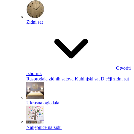
Zidni sat
Otvoriti
izbornik
Rasprodaja zidnih satova
Kuhinjski sat
Dječji zidni sat
Ukrasna ogledala
Naljepnice na zidu