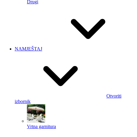
Drugi
NAMJEŠTAJ
Otvoriti
izbornik
Vrtna garnitura