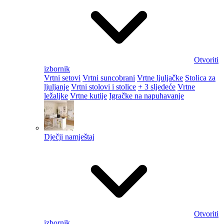
Otvoriti
izbornik
Vrtni setovi
Vrtni suncobrani
Vrtne ljuljačke
Stolica za
ljuljanje
Vrtni stolovi i stolice
+ 3 sljedeće
Vrtne
ležaljke
Vrtne kutije
Igračke na napuhavanje
Dječji namještaj
Otvoriti
izbornik