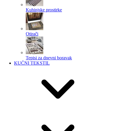
Kuhinjske prostirke
Otirači
Tepisi za dnevni boravak
KUĆNI TEKSTIL