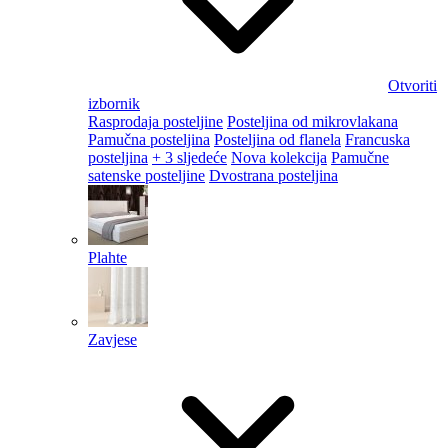
Otvoriti
izbornik
Rasprodaja posteljine
Posteljina od mikrovlakana
Pamučna posteljina
Posteljina od flanela
Francuska
posteljina
+ 3 sljedeće
Nova kolekcija
Pamučne
satenske posteljine
Dvostrana posteljina
Plahte
Zavjese