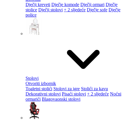
Dječji kreveti
Dječje komode
Dječji ormari
Dječje
stolice
Dječji stolovi
+ 2 sljedeće
Dječje sofe
Dječje
police
Stolovi
Otvoriti izbornik
Toaletni stolići
Stolovi za igre
Stolići za kavu
Dekorativni stolovi
Pisaći stolovi
+ 2 sljedeće
Noćni
ormarići
Blagovaonski stolovi