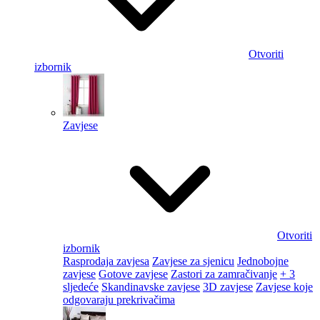
Otvoriti
izbornik
Zavjese
Otvoriti
izbornik
Rasprodaja zavjesa
Zavjese za sjenicu
Jednobojne
zavjese
Gotove zavjese
Zastori za zamračivanje
+ 3
sljedeće
Skandinavske zavjese
3D zavjese
Zavjese koje
odgovaraju prekrivačima