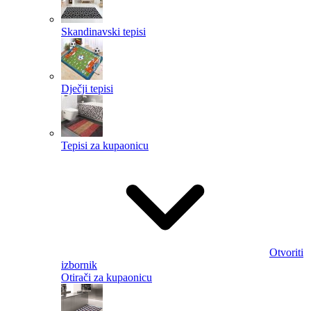
Skandinavski tepisi
Dječji tepisi
Tepisi za kupaonicu
Otvoriti
izbornik
Otirači za kupaonicu