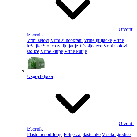
Otvoriti
izbornik
Vrtni setovi
Vrtni suncobrani
Vrtne ljuljačke
Vrtne
ležaljke
Stolica za ljuljanje
+ 3 sljedeće
Vrtni stolovi i
stolice
Vrtne klupe
Vrtne kutije
Uzgoj biljaka
Otvoriti
izbornik
Plastenici od folije
Folije za plastenike
Visoke gredice