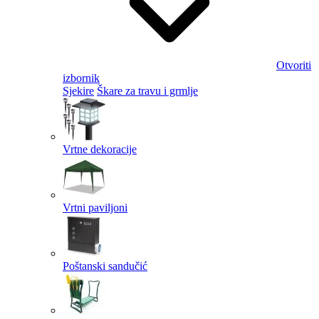
Otvoriti
izbornik
Sjekire
Škare za travu i grmlje
Vrtne dekoracije
Vrtni paviljoni
Poštanski sandučić