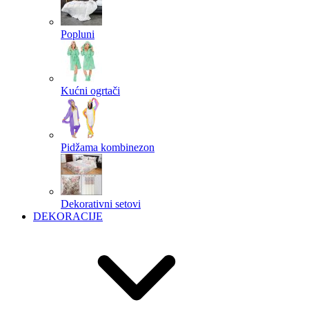
Popluni
Kućni ogrtači
Pidžama kombinezon
Dekorativni setovi
DEKORACIJE