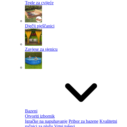
Tegle za cvijeće
Dječji pješčanici
Zavjese za sjenicu
Bazeni
Otvoriti izbornik
Igračke na napuhavanje
Pribor za bazene
Kvalitetni
ručnici za plažu
Vrtni tuševi