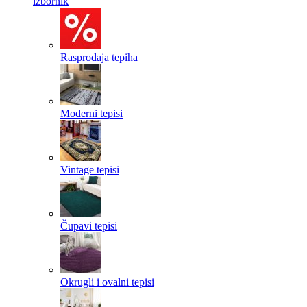
izbornik
Rasprodaja tepiha
Moderni tepisi
Vintage tepisi
Čupavi tepisi
Okrugli i ovalni tepisi