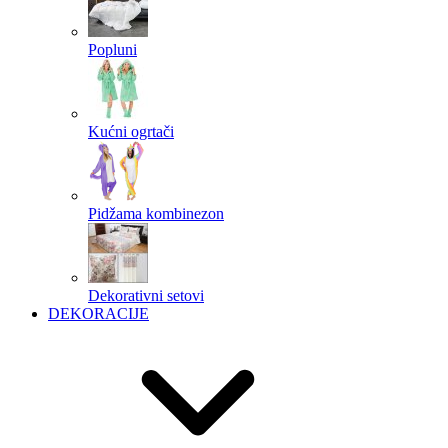
Popluni
Kućni ogrtači
Pidžama kombinezon
Dekorativni setovi
DEKORACIJE