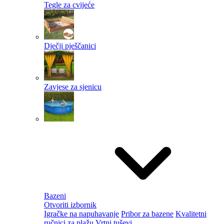
Tegle za cvijeće
Dječji pješčanici
Zavjese za sjenicu
Bazeni
Otvoriti izbornik
Igračke na napuhavanje
Pribor za bazene
Kvalitetni
ručnici za plažu
Vrtni tuševi