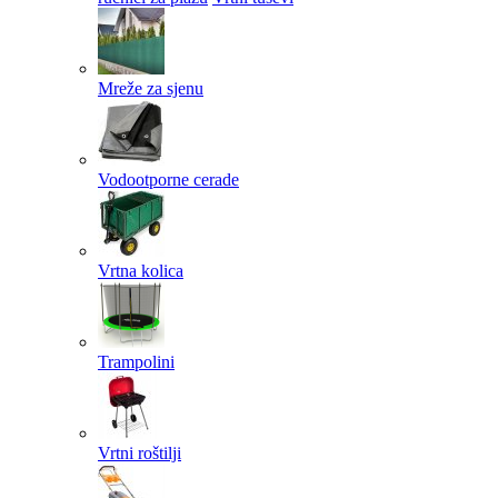
Mreže za sjenu
Vodootporne cerade
Vrtna kolica
Trampolini
Vrtni roštilji