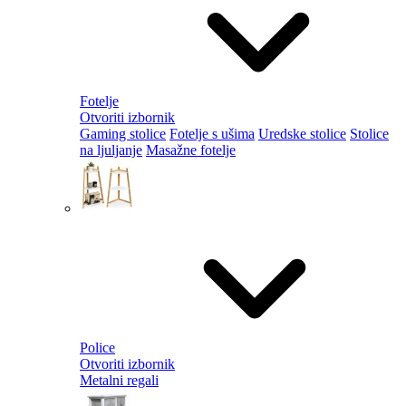
Fotelje
Otvoriti izbornik
Gaming stolice
Fotelje s ušima
Uredske stolice
Stolice
na ljuljanje
Masažne fotelje
Police
Otvoriti izbornik
Metalni regali