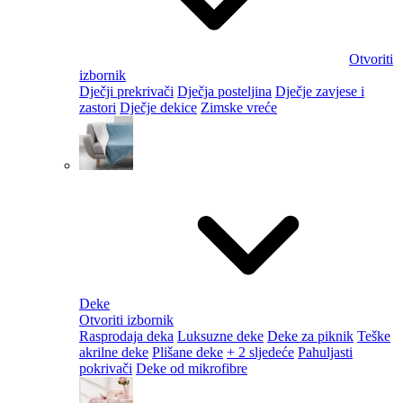
Otvoriti
izbornik
Dječji prekrivači
Dječja posteljina
Dječje zavjese i
zastori
Dječje dekice
Zimske vreće
Deke
Otvoriti izbornik
Rasprodaja deka
Luksuzne deke
Deke za piknik
Teške
akrilne deke
Plišane deke
+ 2 sljedeće
Pahuljasti
pokrivači
Deke od mikrofibre