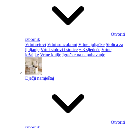
Otvoriti
izbornik
Vrtni setovi
Vrtni suncobrani
Vrtne ljuljačke
Stolica za
ljuljanje
Vrtni stolovi i stolice
+ 3 sljedeće
Vrtne
ležaljke
Vrtne kutije
Igračke na napuhavanje
Dječji namještaj
Otvoriti
izbornik