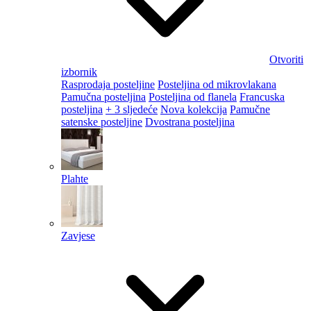
Otvoriti
izbornik
Rasprodaja posteljine
Posteljina od mikrovlakana
Pamučna posteljina
Posteljina od flanela
Francuska
posteljina
+ 3 sljedeće
Nova kolekcija
Pamučne
satenske posteljine
Dvostrana posteljina
Plahte
Zavjese