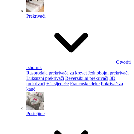
Prekrivači
Otvoriti
izbornik
Rasprodaja prekrivača za krevet
Jednobojni prekrivači
Luksuzni prekrivači
Reverzibilni prekrivači
3D
prekrivači
+ 2 sljedeće
Francuske deke
Pokrivač za
kauč
Posteljine