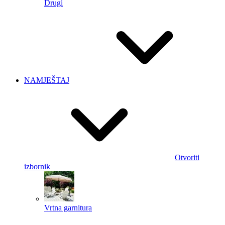
Drugi
NAMJEŠTAJ
Otvoriti
izbornik
Vrtna garnitura