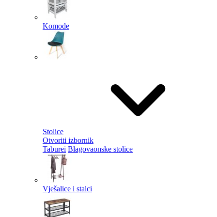
Komode
Stolice
Otvoriti izbornik
Taburei
Blagovaonske stolice
Vješalice i stalci