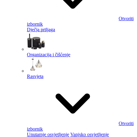
Otvoriti
izbornik
Dječja prtljaga
Organizacija i čišćenje
Rasvjeta
Otvoriti
izbornik
Unutarnje osvjetljenje
Vanjsko osvjetljenje