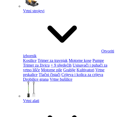
Vrtni strojevi
Otvoriti
izbornik
Kosilice
Trimer za travnjak
Motorne kose
Pumpe
Trimer za živicu
+ 9 sljedećih
Usisavači i puhači za
vrtno lišće
Motorne pile
Grablje
Kultivatori
Vrtne
prskalice
Tlačni čistači
Crijeva i kolica za crijeva
Drobilice grana
Vrtne bušilice
Vrtni alati