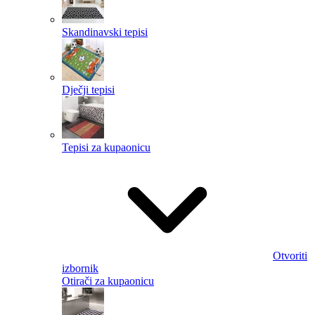
Skandinavski tepisi
Dječji tepisi
Tepisi za kupaonicu
Otvoriti
izbornik
Otirači za kupaonicu