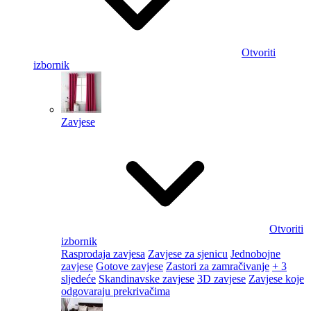
Otvoriti
izbornik
Zavjese
Otvoriti
izbornik
Rasprodaja zavjesa
Zavjese za sjenicu
Jednobojne
zavjese
Gotove zavjese
Zastori za zamračivanje
+ 3
sljedeće
Skandinavske zavjese
3D zavjese
Zavjese koje
odgovaraju prekrivačima