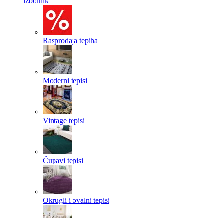
izbornik
Rasprodaja tepiha
Moderni tepisi
Vintage tepisi
Čupavi tepisi
Okrugli i ovalni tepisi