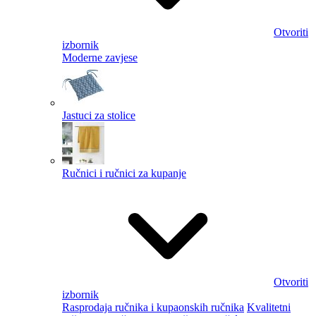
Otvoriti
izbornik
Moderne zavjese
Jastuci za stolice
Ručnici i ručnici za kupanje
Otvoriti
izbornik
Rasprodaja ručnika i kupaonskih ručnika
Kvalitetni