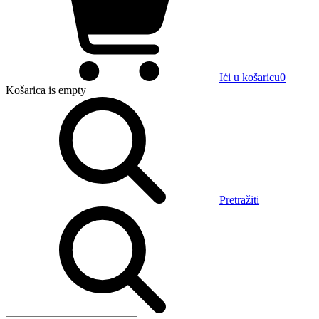
Ići u košaricu
0
Košarica
is empty
Pretražiti