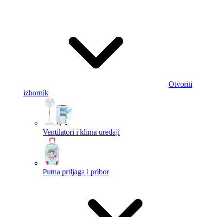
Otvoriti
izbornik
Ventilatori i klima uređaji
Putna prtljaga i pribor