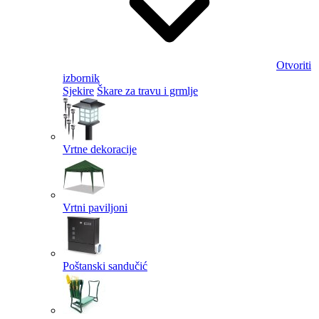
Otvoriti
izbornik
Sjekire
Škare za travu i grmlje
Vrtne dekoracije
Vrtni paviljoni
Poštanski sandučić