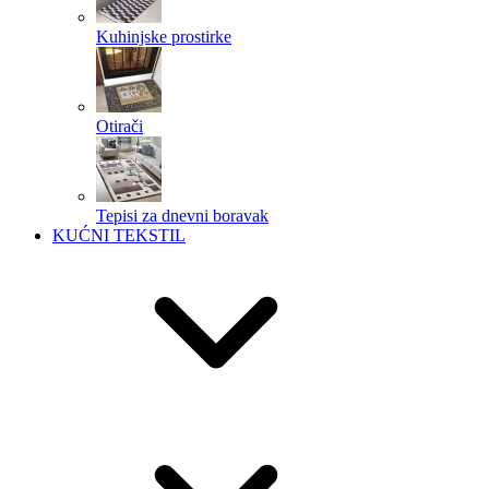
Kuhinjske prostirke
Otirači
Tepisi za dnevni boravak
KUĆNI TEKSTIL