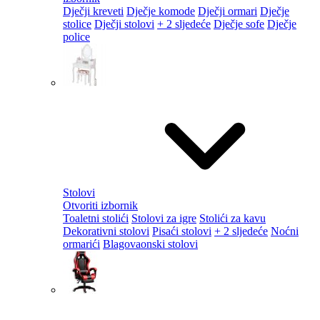
Dječji kreveti
Dječje komode
Dječji ormari
Dječje
stolice
Dječji stolovi
+ 2 sljedeće
Dječje sofe
Dječje
police
Stolovi
Otvoriti izbornik
Toaletni stolići
Stolovi za igre
Stolići za kavu
Dekorativni stolovi
Pisaći stolovi
+ 2 sljedeće
Noćni
ormarići
Blagovaonski stolovi