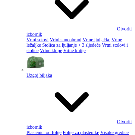
Otvoriti
izbornik
Vrtni setovi
Vrtni suncobrani
Vrtne ljuljačke
Vrtne
ležaljke
Stolica za ljuljanje
+ 3 sljedeće
Vrtni stolovi i
stolice
Vrtne klupe
Vrtne kutije
Uzgoj biljaka
Otvoriti
izbornik
Plastenici od folije
Folije za plastenike
Visoke gredice