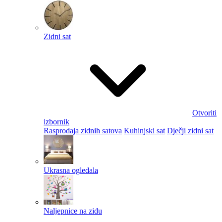
Zidni sat
Otvoriti
izbornik
Rasprodaja zidnih satova
Kuhinjski sat
Dječji zidni sat
Ukrasna ogledala
Naljepnice na zidu