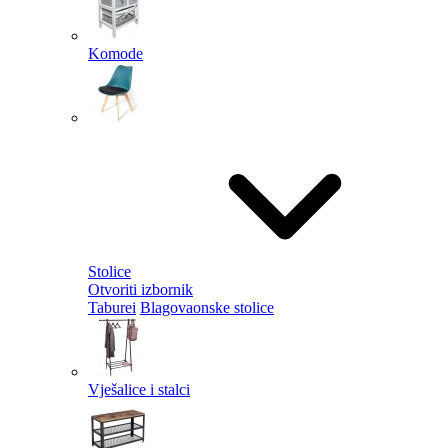
Komode
Stolice
Otvoriti izbornik
Taburei
Blagovaonske stolice
Vješalice i stalci