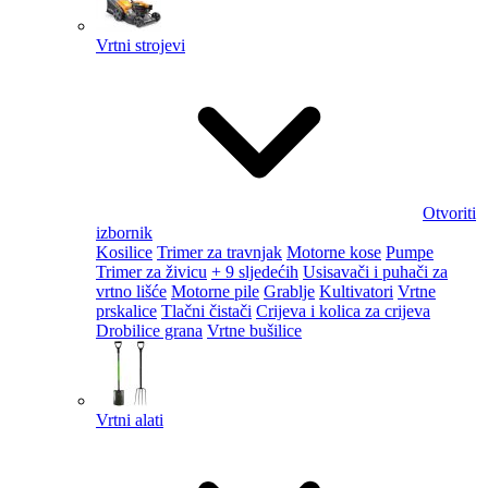
Vrtni strojevi
Otvoriti
izbornik
Kosilice
Trimer za travnjak
Motorne kose
Pumpe
Trimer za živicu
+ 9 sljedećih
Usisavači i puhači za
vrtno lišće
Motorne pile
Grablje
Kultivatori
Vrtne
prskalice
Tlačni čistači
Crijeva i kolica za crijeva
Drobilice grana
Vrtne bušilice
Vrtni alati