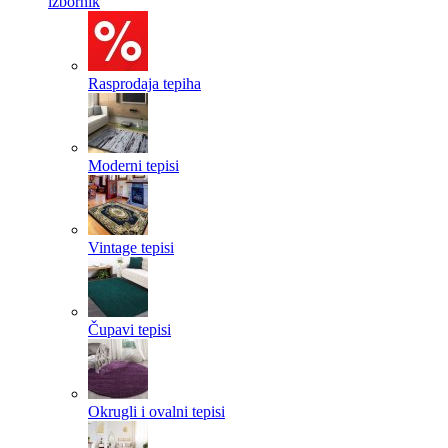
izbornik
Rasprodaja tepiha
Moderni tepisi
Vintage tepisi
Čupavi tepisi
Okrugli i ovalni tepisi