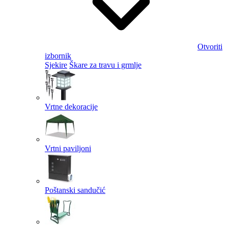
Otvoriti
izbornik
Sjekire
Škare za travu i grmlje
Vrtne dekoracije
Vrtni paviljoni
Poštanski sandučić