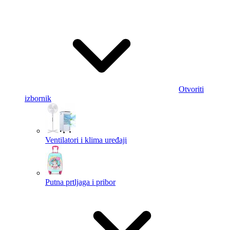
Otvoriti
izbornik
Ventilatori i klima uređaji
Putna prtljaga i pribor