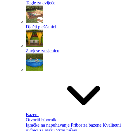
Tegle za cvijeće
Dječji pješčanici
Zavjese za sjenicu
Bazeni
Otvoriti izbornik
Igračke na napuhavanje
Pribor za bazene
Kvalitetni
ručnici za plažu
Vrtni tuševi