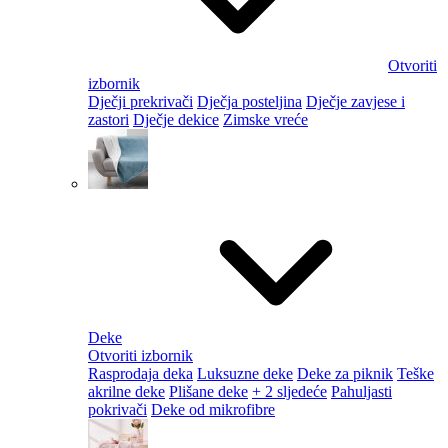
Otvoriti
izbornik
Dječji prekrivači
Dječja posteljina
Dječje zavjese i
zastori
Dječje dekice
Zimske vreće
Deke
Otvoriti izbornik
Rasprodaja deka
Luksuzne deke
Deke za piknik
Teške
akrilne deke
Plišane deke
+ 2 sljedeće
Pahuljasti
pokrivači
Deke od mikrofibre