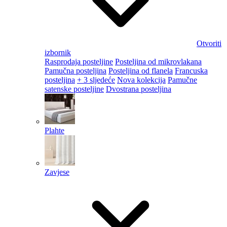
Otvoriti
izbornik
Rasprodaja posteljine
Posteljina od mikrovlakana
Pamučna posteljina
Posteljina od flanela
Francuska
posteljina
+ 3 sljedeće
Nova kolekcija
Pamučne
satenske posteljine
Dvostrana posteljina
Plahte
Zavjese