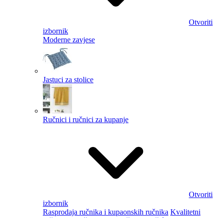
Otvoriti
izbornik
Moderne zavjese
Jastuci za stolice
Ručnici i ručnici za kupanje
Otvoriti
izbornik
Rasprodaja ručnika i kupaonskih ručnika
Kvalitetni