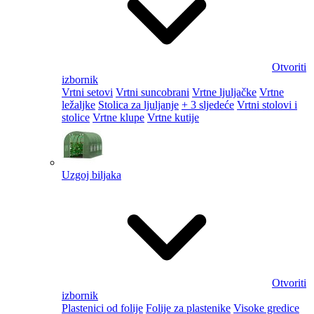
Otvoriti
izbornik
Vrtni setovi
Vrtni suncobrani
Vrtne ljuljačke
Vrtne
ležaljke
Stolica za ljuljanje
+ 3 sljedeće
Vrtni stolovi i
stolice
Vrtne klupe
Vrtne kutije
Uzgoj biljaka
Otvoriti
izbornik
Plastenici od folije
Folije za plastenike
Visoke gredice