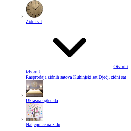
Zidni sat
Otvoriti
izbornik
Rasprodaja zidnih satova
Kuhinjski sat
Dječji zidni sat
Ukrasna ogledala
Naljepnice na zidu