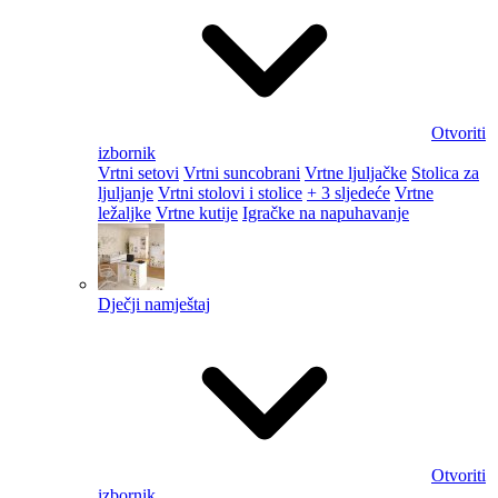
Otvoriti
izbornik
Vrtni setovi
Vrtni suncobrani
Vrtne ljuljačke
Stolica za
ljuljanje
Vrtni stolovi i stolice
+ 3 sljedeće
Vrtne
ležaljke
Vrtne kutije
Igračke na napuhavanje
Dječji namještaj
Otvoriti
izbornik