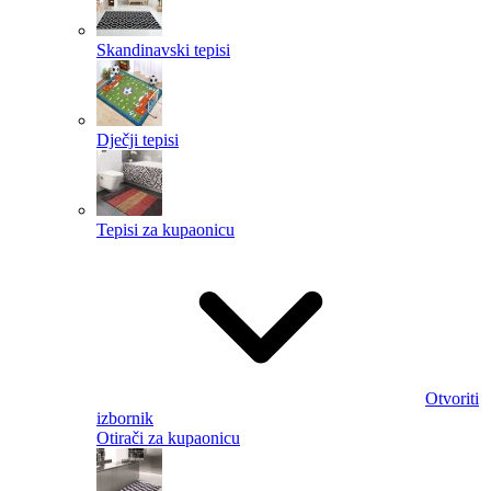
Skandinavski tepisi
Dječji tepisi
Tepisi za kupaonicu
Otvoriti
izbornik
Otirači za kupaonicu