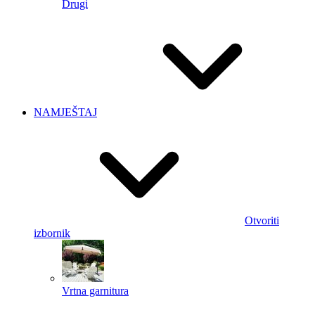
Drugi
NAMJEŠTAJ
Otvoriti
izbornik
Vrtna garnitura