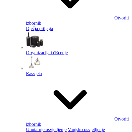
Otvoriti
izbornik
Dječja prtljaga
Organizacija i čišćenje
Rasvjeta
Otvoriti
izbornik
Unutarnje osvjetljenje
Vanjsko osvjetljenje