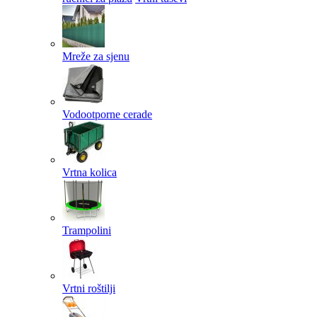
Mreže za sjenu
Vodootporne cerade
Vrtna kolica
Trampolini
Vrtni roštilji