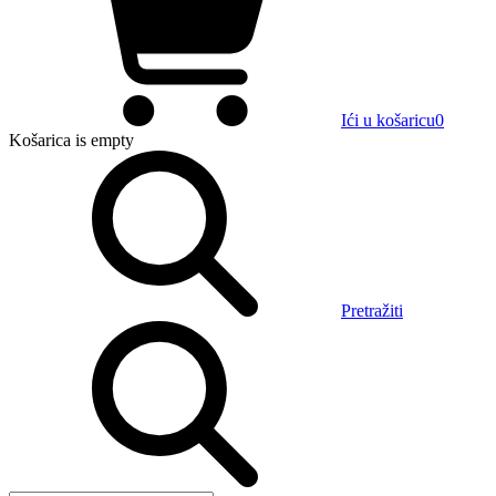
Ići u košaricu
0
Košarica
is empty
Pretražiti