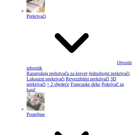
Prekrivači
Otvoriti
izbornik
Rasprodaja prekrivača za krevet
Jednobojni prekrivači
Luksuzni prekrivači
Reverzibilni prekrivači
3D
prekrivači
+ 2 sljedeće
Francuske deke
Pokrivač za
kauč
Posteljine