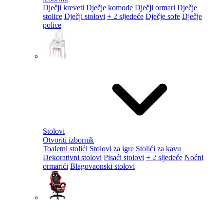
Dječji kreveti
Dječje komode
Dječji ormari
Dječje
stolice
Dječji stolovi
+ 2 sljedeće
Dječje sofe
Dječje
police
Stolovi
Otvoriti izbornik
Toaletni stolići
Stolovi za igre
Stolići za kavu
Dekorativni stolovi
Pisaći stolovi
+ 2 sljedeće
Noćni
ormarići
Blagovaonski stolovi