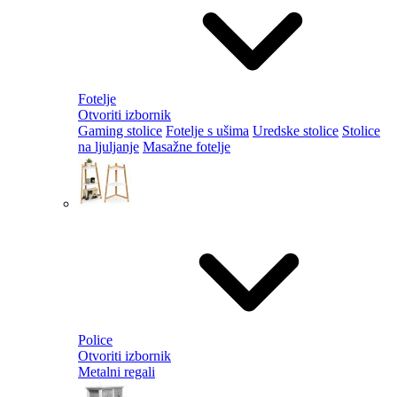
Fotelje
Otvoriti izbornik
Gaming stolice
Fotelje s ušima
Uredske stolice
Stolice
na ljuljanje
Masažne fotelje
Police
Otvoriti izbornik
Metalni regali