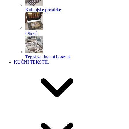
Kuhinjske prostirke
Otirači
Tepisi za dnevni boravak
KUĆNI TEKSTIL