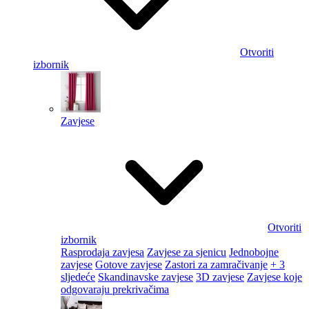
Otvoriti
izbornik
Zavjese
Otvoriti
izbornik
Rasprodaja zavjesa
Zavjese za sjenicu
Jednobojne
zavjese
Gotove zavjese
Zastori za zamračivanje
+ 3
sljedeće
Skandinavske zavjese
3D zavjese
Zavjese koje
odgovaraju prekrivačima