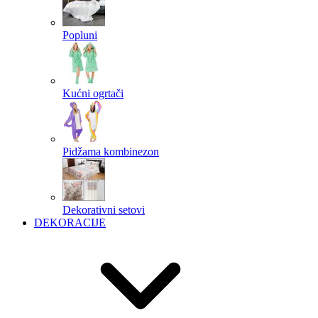
Popluni
Kućni ogrtači
Pidžama kombinezon
Dekorativni setovi
DEKORACIJE