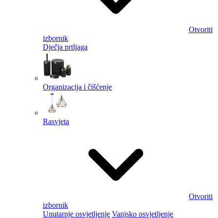
Otvoriti
izbornik
Dječja prtljaga
Organizacija i čišćenje
Rasvjeta
Otvoriti
izbornik
Unutarnje osvjetljenje
Vanjsko osvjetljenje