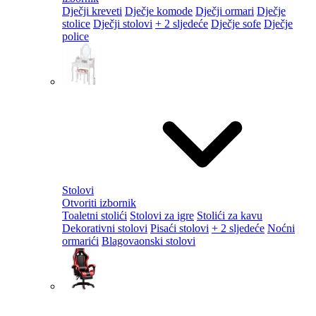
Dječji kreveti
Dječje komode
Dječji ormari
Dječje
stolice
Dječji stolovi
+ 2 sljedeće
Dječje sofe
Dječje
police
Stolovi
Otvoriti izbornik
Toaletni stolići
Stolovi za igre
Stolići za kavu
Dekorativni stolovi
Pisaći stolovi
+ 2 sljedeće
Noćni
ormarići
Blagovaonski stolovi