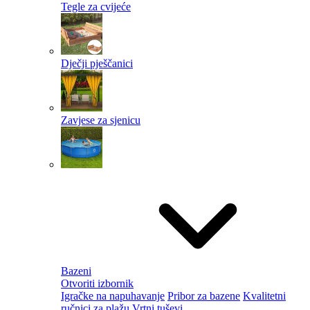
Tegle za cvijeće
Dječji pješčanici
Zavjese za sjenicu
Bazeni
Otvoriti izbornik
Igračke na napuhavanje
Pribor za bazene
Kvalitetni
ručnici za plažu
Vrtni tuševi