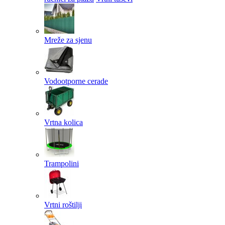
Mreže za sjenu
Vodootporne cerade
Vrtna kolica
Trampolini
Vrtni roštilji