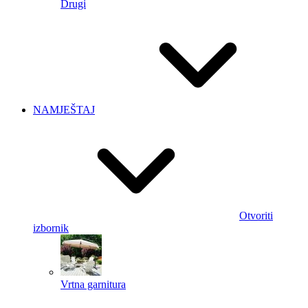
Drugi
NAMJEŠTAJ
Otvoriti
izbornik
Vrtna garnitura