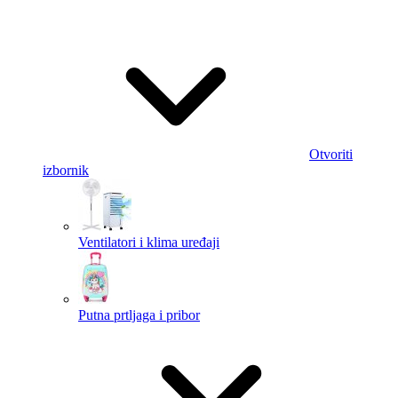
Otvoriti
izbornik
Ventilatori i klima uređaji
Putna prtljaga i pribor