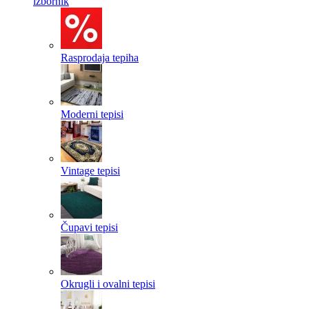
izbornik
Rasprodaja tepiha
Moderni tepisi
Vintage tepisi
Čupavi tepisi
Okrugli i ovalni tepisi