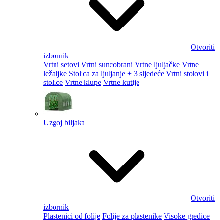
Otvoriti
izbornik
Vrtni setovi
Vrtni suncobrani
Vrtne ljuljačke
Vrtne
ležaljke
Stolica za ljuljanje
+ 3 sljedeće
Vrtni stolovi i
stolice
Vrtne klupe
Vrtne kutije
Uzgoj biljaka
Otvoriti
izbornik
Plastenici od folije
Folije za plastenike
Visoke gredice