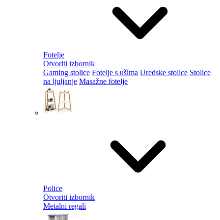
Fotelje
Otvoriti izbornik
Gaming stolice
Fotelje s ušima
Uredske stolice
Stolice
na ljuljanje
Masažne fotelje
Police
Otvoriti izbornik
Metalni regali