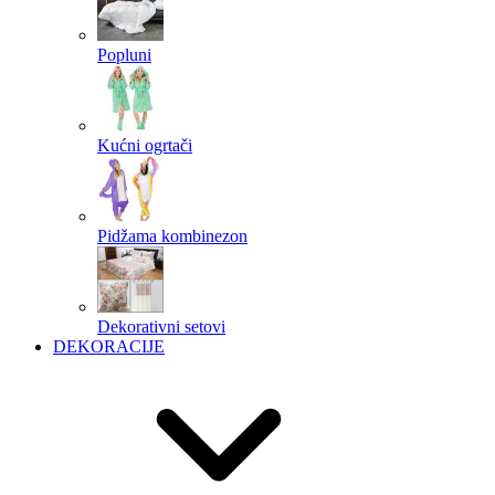
Popluni
Kućni ogrtači
Pidžama kombinezon
Dekorativni setovi
DEKORACIJE