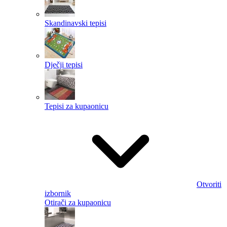
Skandinavski tepisi
Dječji tepisi
Tepisi za kupaonicu
Otvoriti
izbornik
Otirači za kupaonicu