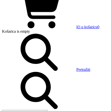
Ići u košaricu
0
Košarica
is empty
Pretražiti