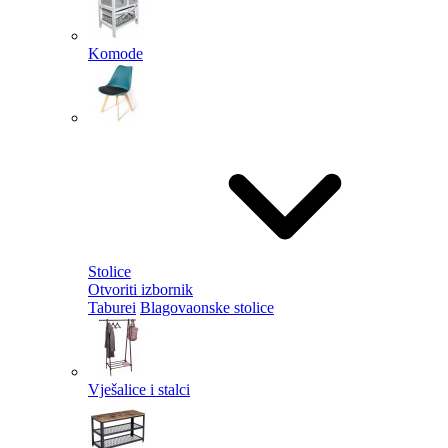
Komode
Stolice
Otvoriti izbornik
Taburei
Blagovaonske stolice
Vješalice i stalci