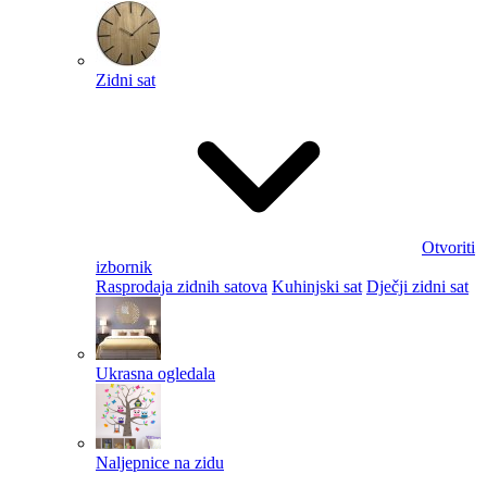
Zidni sat
Otvoriti
izbornik
Rasprodaja zidnih satova
Kuhinjski sat
Dječji zidni sat
Ukrasna ogledala
Naljepnice na zidu