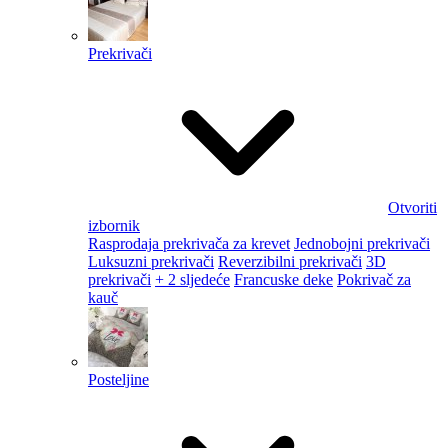
Prekrivači
Otvoriti
izbornik
Rasprodaja prekrivača za krevet
Jednobojni prekrivači
Luksuzni prekrivači
Reverzibilni prekrivači
3D
prekrivači
+ 2 sljedeće
Francuske deke
Pokrivač za
kauč
Posteljine