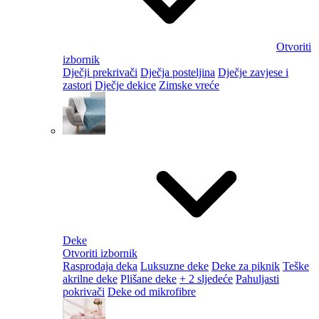
Otvoriti
izbornik
Dječji prekrivači
Dječja posteljina
Dječje zavjese i
zastori
Dječje dekice
Zimske vreće
Deke
Otvoriti izbornik
Rasprodaja deka
Luksuzne deke
Deke za piknik
Teške
akrilne deke
Plišane deke
+ 2 sljedeće
Pahuljasti
pokrivači
Deke od mikrofibre