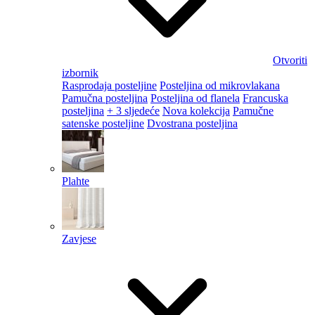
Otvoriti
izbornik
Rasprodaja posteljine
Posteljina od mikrovlakana
Pamučna posteljina
Posteljina od flanela
Francuska
posteljina
+ 3 sljedeće
Nova kolekcija
Pamučne
satenske posteljine
Dvostrana posteljina
Plahte
Zavjese