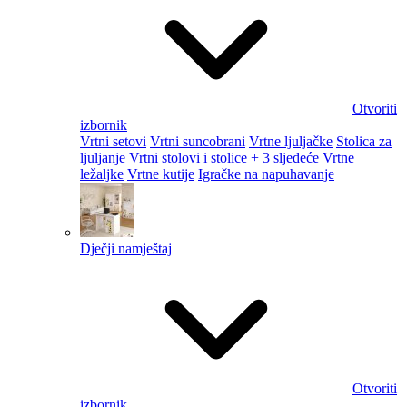
Otvoriti
izbornik
Vrtni setovi
Vrtni suncobrani
Vrtne ljuljačke
Stolica za
ljuljanje
Vrtni stolovi i stolice
+ 3 sljedeće
Vrtne
ležaljke
Vrtne kutije
Igračke na napuhavanje
Dječji namještaj
Otvoriti
izbornik