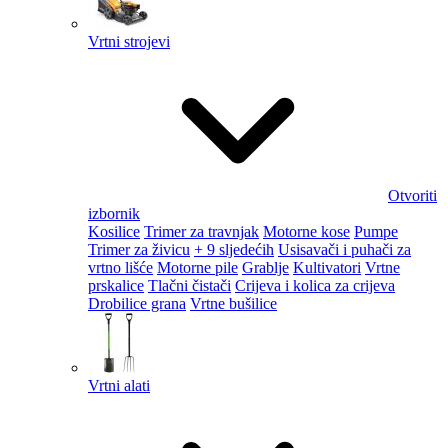
Vrtni strojevi
Otvoriti
izbornik
Kosilice
Trimer za travnjak
Motorne kose
Pumpe
Trimer za živicu
+ 9 sljedećih
Usisavači i puhači za
vrtno lišće
Motorne pile
Grablje
Kultivatori
Vrtne
prskalice
Tlačni čistači
Crijeva i kolica za crijeva
Drobilice grana
Vrtne bušilice
Vrtni alati