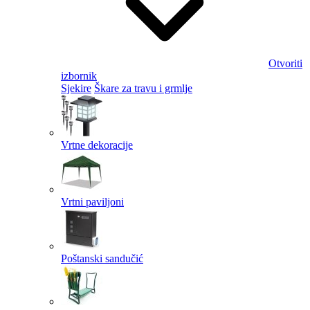
Otvoriti
izbornik
Sjekire
Škare za travu i grmlje
Vrtne dekoracije
Vrtni paviljoni
Poštanski sandučić