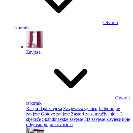
Otvoriti
izbornik
Zavjese
Otvoriti
izbornik
Rasprodaja zavjesa
Zavjese za sjenicu
Jednobojne
zavjese
Gotove zavjese
Zastori za zamračivanje
+ 3
sljedeće
Skandinavske zavjese
3D zavjese
Zavjese koje
odgovaraju prekrivačima