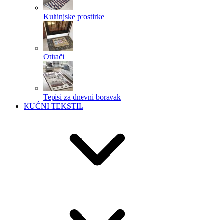
Kuhinjske prostirke
Otirači
Tepisi za dnevni boravak
KUĆNI TEKSTIL