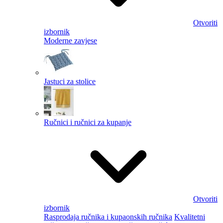
Otvoriti
izbornik
Moderne zavjese
Jastuci za stolice
Ručnici i ručnici za kupanje
Otvoriti
izbornik
Rasprodaja ručnika i kupaonskih ručnika
Kvalitetni