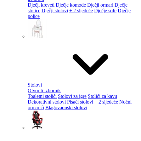
Dječji kreveti
Dječje komode
Dječji ormari
Dječje
stolice
Dječji stolovi
+ 2 sljedeće
Dječje sofe
Dječje
police
Stolovi
Otvoriti izbornik
Toaletni stolići
Stolovi za igre
Stolići za kavu
Dekorativni stolovi
Pisaći stolovi
+ 2 sljedeće
Noćni
ormarići
Blagovaonski stolovi