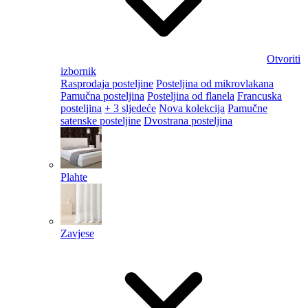
Otvoriti
izbornik
Rasprodaja posteljine
Posteljina od mikrovlakana
Pamučna posteljina
Posteljina od flanela
Francuska
posteljina
+ 3 sljedeće
Nova kolekcija
Pamučne
satenske posteljine
Dvostrana posteljina
Plahte
Zavjese