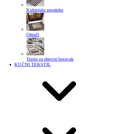
Kuhinjske prostirke
Otirači
Tepisi za dnevni boravak
KUĆNI TEKSTIL