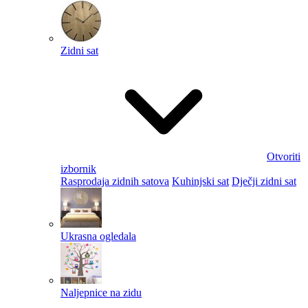
Zidni sat
Otvoriti
izbornik
Rasprodaja zidnih satova
Kuhinjski sat
Dječji zidni sat
Ukrasna ogledala
Naljepnice na zidu