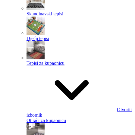
Skandinavski tepisi
Dječji tepisi
Tepisi za kupaonicu
Otvoriti
izbornik
Otirači za kupaonicu