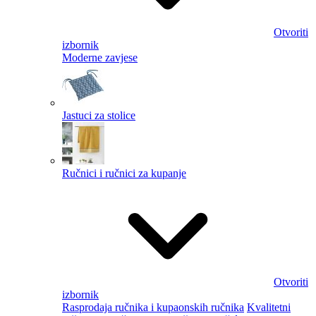
Otvoriti
izbornik
Moderne zavjese
Jastuci za stolice
Ručnici i ručnici za kupanje
Otvoriti
izbornik
Rasprodaja ručnika i kupaonskih ručnika
Kvalitetni