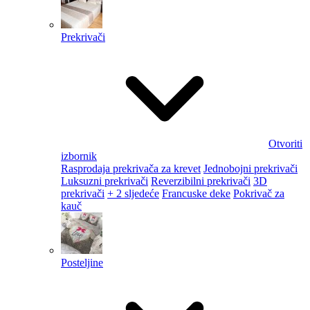
Prekrivači
Otvoriti
izbornik
Rasprodaja prekrivača za krevet
Jednobojni prekrivači
Luksuzni prekrivači
Reverzibilni prekrivači
3D
prekrivači
+ 2 sljedeće
Francuske deke
Pokrivač za
kauč
Posteljine