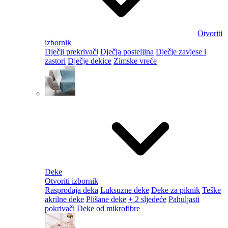
Otvoriti
izbornik
Dječji prekrivači
Dječja posteljina
Dječje zavjese i
zastori
Dječje dekice
Zimske vreće
Deke
Otvoriti izbornik
Rasprodaja deka
Luksuzne deke
Deke za piknik
Teške
akrilne deke
Plišane deke
+ 2 sljedeće
Pahuljasti
pokrivači
Deke od mikrofibre