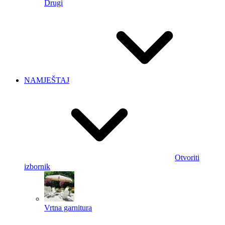
Drugi
NAMJEŠTAJ
Otvoriti
izbornik
Vrtna garnitura