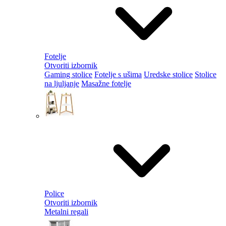
Fotelje
Otvoriti izbornik
Gaming stolice
Fotelje s ušima
Uredske stolice
Stolice
na ljuljanje
Masažne fotelje
Police
Otvoriti izbornik
Metalni regali