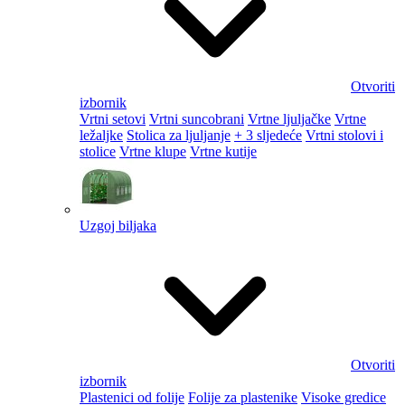
Otvoriti
izbornik
Vrtni setovi
Vrtni suncobrani
Vrtne ljuljačke
Vrtne
ležaljke
Stolica za ljuljanje
+ 3 sljedeće
Vrtni stolovi i
stolice
Vrtne klupe
Vrtne kutije
Uzgoj biljaka
Otvoriti
izbornik
Plastenici od folije
Folije za plastenike
Visoke gredice