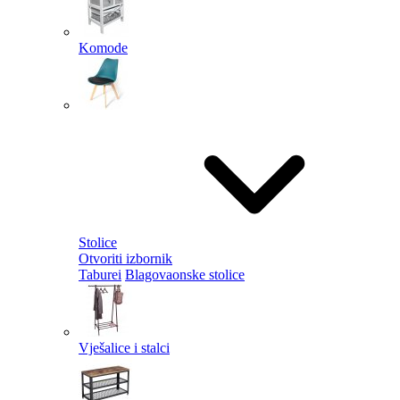
Komode
Stolice
Otvoriti izbornik
Taburei
Blagovaonske stolice
Vješalice i stalci