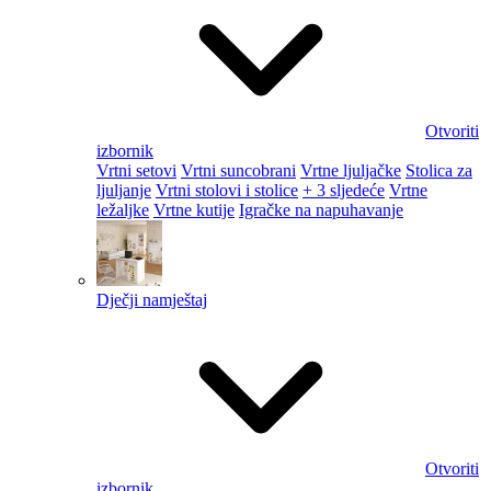
Otvoriti
izbornik
Vrtni setovi
Vrtni suncobrani
Vrtne ljuljačke
Stolica za
ljuljanje
Vrtni stolovi i stolice
+ 3 sljedeće
Vrtne
ležaljke
Vrtne kutije
Igračke na napuhavanje
Dječji namještaj
Otvoriti
izbornik