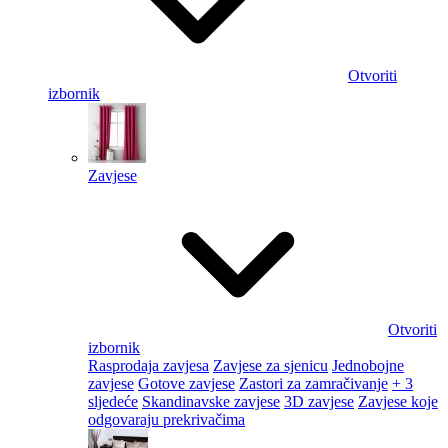
Otvoriti
izbornik
Zavjese
Otvoriti
izbornik
Rasprodaja zavjesa
Zavjese za sjenicu
Jednobojne
zavjese
Gotove zavjese
Zastori za zamračivanje
+ 3
sljedeće
Skandinavske zavjese
3D zavjese
Zavjese koje
odgovaraju prekrivačima