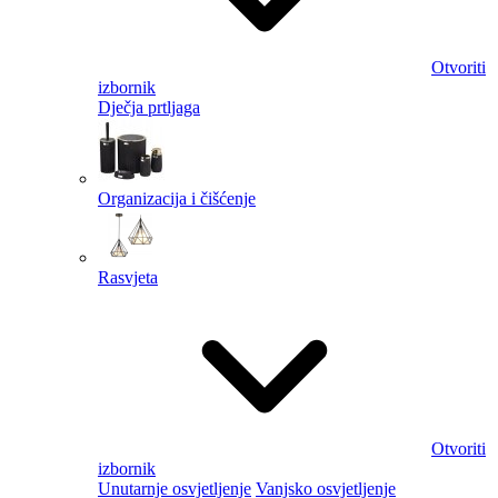
Otvoriti
izbornik
Dječja prtljaga
Organizacija i čišćenje
Rasvjeta
Otvoriti
izbornik
Unutarnje osvjetljenje
Vanjsko osvjetljenje