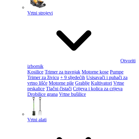
Vrtni strojevi
Otvoriti
izbornik
Kosilice
Trimer za travnjak
Motorne kose
Pumpe
Trimer za živicu
+ 9 sljedećih
Usisavači i puhači za
vrtno lišće
Motorne pile
Grablje
Kultivatori
Vrtne
prskalice
Tlačni čistači
Crijeva i kolica za crijeva
Drobilice grana
Vrtne bušilice
Vrtni alati