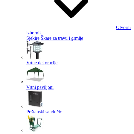
Otvoriti
izbornik
Sjekire
Škare za travu i grmlje
Vrtne dekoracije
Vrtni paviljoni
Poštanski sandučić