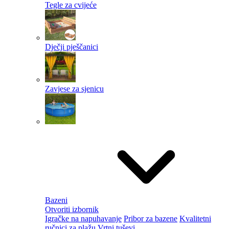
Tegle za cvijeće
Dječji pješčanici
Zavjese za sjenicu
Bazeni
Otvoriti izbornik
Igračke na napuhavanje
Pribor za bazene
Kvalitetni
ručnici za plažu
Vrtni tuševi