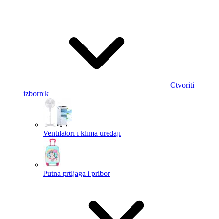
Otvoriti
izbornik
Ventilatori i klima uređaji
Putna prtljaga i pribor