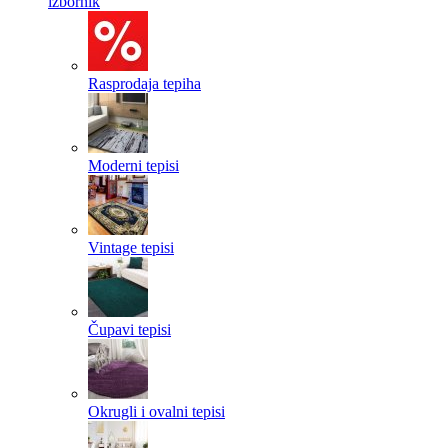
izbornik
Rasprodaja tepiha
Moderni tepisi
Vintage tepisi
Čupavi tepisi
Okrugli i ovalni tepisi