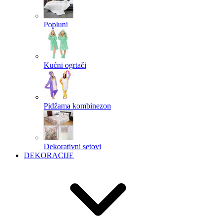
Popluni
Kućni ogrtači
Pidžama kombinezon
Dekorativni setovi
DEKORACIJE