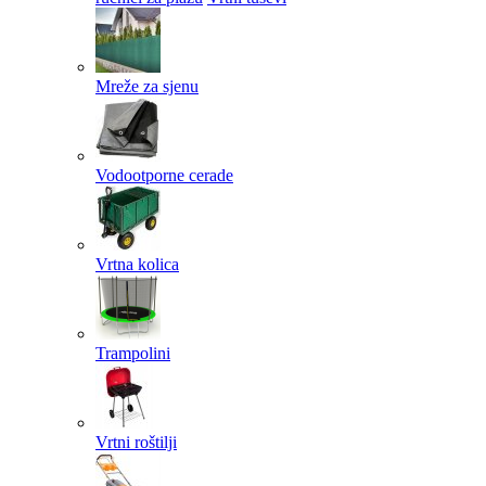
Mreže za sjenu
Vodootporne cerade
Vrtna kolica
Trampolini
Vrtni roštilji