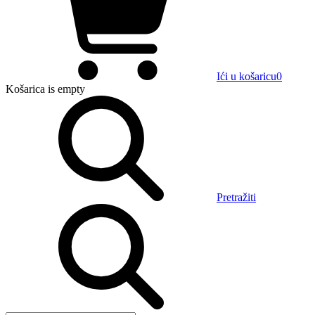
Ići u košaricu
0
Košarica
is empty
Pretražiti