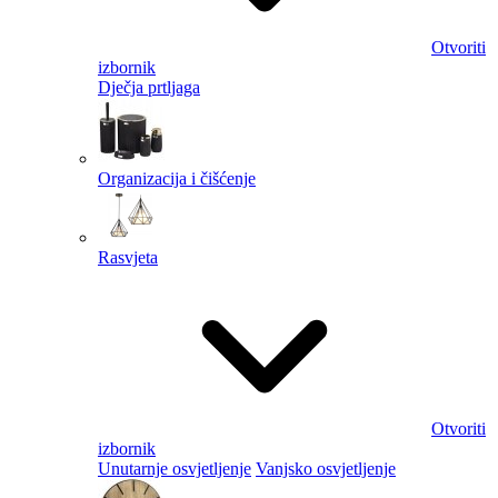
Otvoriti
izbornik
Dječja prtljaga
Organizacija i čišćenje
Rasvjeta
Otvoriti
izbornik
Unutarnje osvjetljenje
Vanjsko osvjetljenje