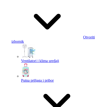
Otvoriti
izbornik
Ventilatori i klima uređaji
Putna prtljaga i pribor