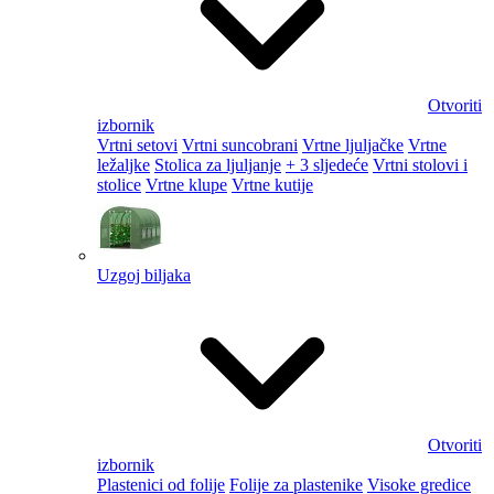
Otvoriti
izbornik
Vrtni setovi
Vrtni suncobrani
Vrtne ljuljačke
Vrtne
ležaljke
Stolica za ljuljanje
+ 3 sljedeće
Vrtni stolovi i
stolice
Vrtne klupe
Vrtne kutije
Uzgoj biljaka
Otvoriti
izbornik
Plastenici od folije
Folije za plastenike
Visoke gredice