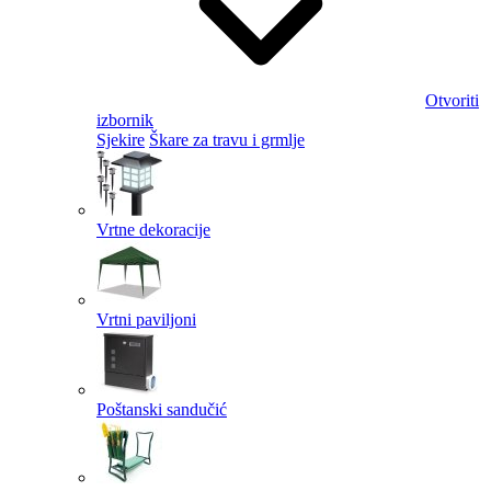
Otvoriti
izbornik
Sjekire
Škare za travu i grmlje
Vrtne dekoracije
Vrtni paviljoni
Poštanski sandučić