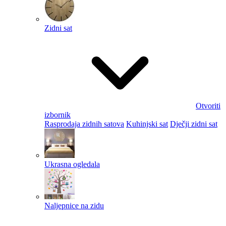
Zidni sat
Otvoriti
izbornik
Rasprodaja zidnih satova
Kuhinjski sat
Dječji zidni sat
Ukrasna ogledala
Naljepnice na zidu