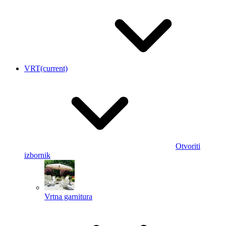
VRT
(current)
Otvoriti
izbornik
Vrtna garnitura