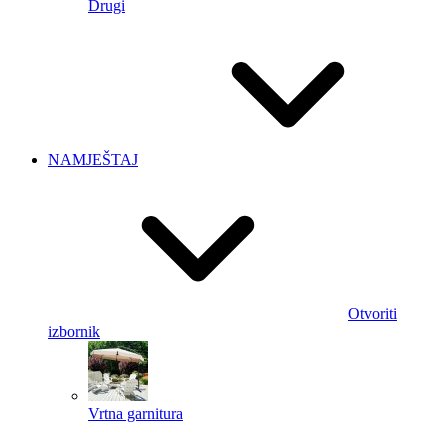
Drugi
NAMJEŠTAJ
Otvoriti
izbornik
Vrtna garnitura