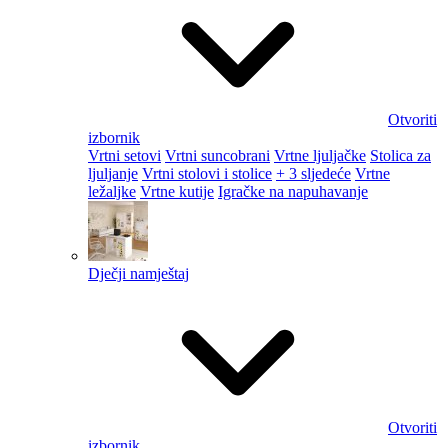
Otvoriti
izbornik
Vrtni setovi
Vrtni suncobrani
Vrtne ljuljačke
Stolica za
ljuljanje
Vrtni stolovi i stolice
+ 3 sljedeće
Vrtne
ležaljke
Vrtne kutije
Igračke na napuhavanje
Dječji namještaj
Otvoriti
izbornik