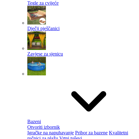
Tegle za cvijeće
Dječji pješčanici
Zavjese za sjenicu
Bazeni
Otvoriti izbornik
Igračke na napuhavanje
Pribor za bazene
Kvalitetni
ručnici za plažu
Vrtni tuševi