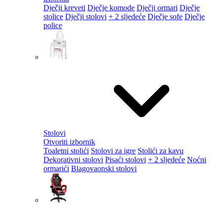
Dječji kreveti
Dječje komode
Dječji ormari
Dječje
stolice
Dječji stolovi
+ 2 sljedeće
Dječje sofe
Dječje
police
Stolovi
Otvoriti izbornik
Toaletni stolići
Stolovi za igre
Stolići za kavu
Dekorativni stolovi
Pisaći stolovi
+ 2 sljedeće
Noćni
ormarići
Blagovaonski stolovi