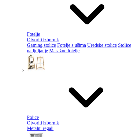
Fotelje
Otvoriti izbornik
Gaming stolice
Fotelje s ušima
Uredske stolice
Stolice
na ljuljanje
Masažne fotelje
Police
Otvoriti izbornik
Metalni regali