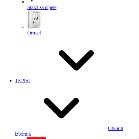
Stalci za cipele
Ormari
TEPISI
Otvoriti
izbornik