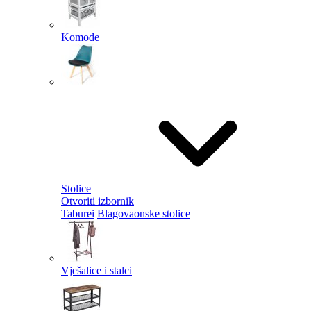
Komode
Stolice
Otvoriti izbornik
Taburei
Blagovaonske stolice
Vješalice i stalci