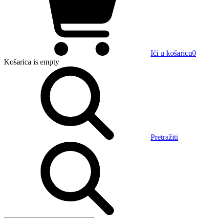
Ići u košaricu
0
Košarica
is empty
Pretražiti