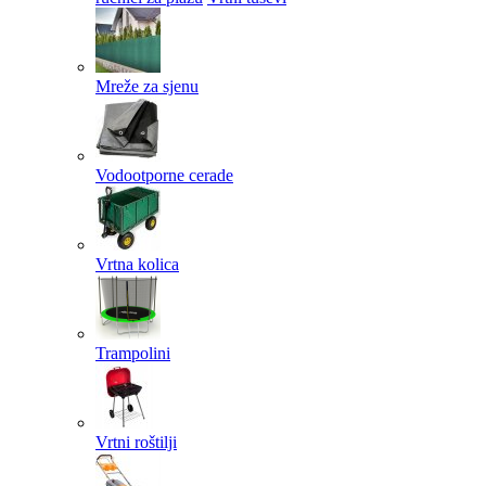
Mreže za sjenu
Vodootporne cerade
Vrtna kolica
Trampolini
Vrtni roštilji