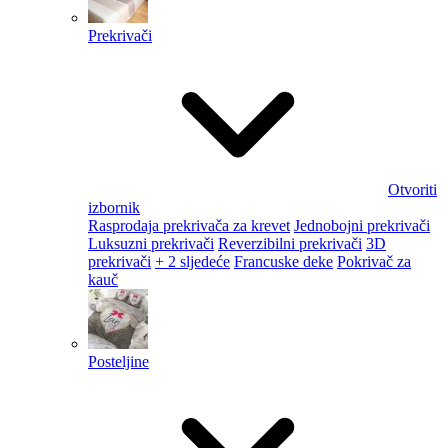
Prekrivači
Otvoriti
izbornik
Rasprodaja prekrivača za krevet
Jednobojni prekrivači
Luksuzni prekrivači
Reverzibilni prekrivači
3D
prekrivači
+ 2 sljedeće
Francuske deke
Pokrivač za
kauč
Posteljine