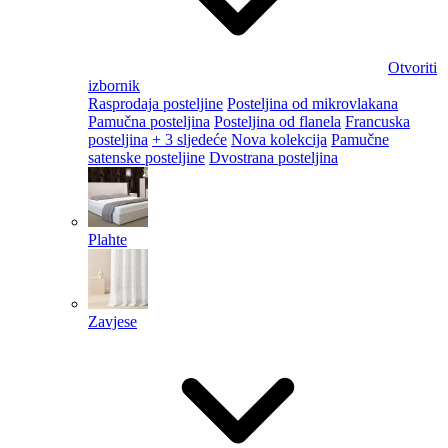
Otvoriti
izbornik
Rasprodaja posteljine
Posteljina od mikrovlakana
Pamučna posteljina
Posteljina od flanela
Francuska
posteljina
+ 3 sljedeće
Nova kolekcija
Pamučne
satenske posteljine
Dvostrana posteljina
Plahte
Zavjese