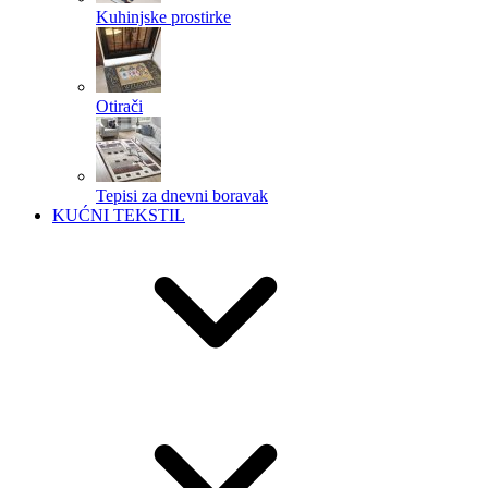
Kuhinjske prostirke
Otirači
Tepisi za dnevni boravak
KUĆNI TEKSTIL