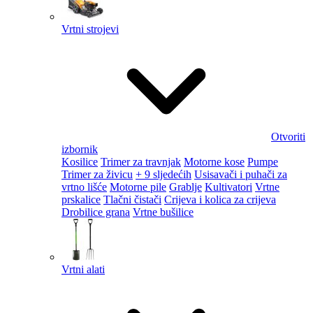
Vrtni strojevi
Otvoriti
izbornik
Kosilice
Trimer za travnjak
Motorne kose
Pumpe
Trimer za živicu
+ 9 sljedećih
Usisavači i puhači za
vrtno lišće
Motorne pile
Grablje
Kultivatori
Vrtne
prskalice
Tlačni čistači
Crijeva i kolica za crijeva
Drobilice grana
Vrtne bušilice
Vrtni alati