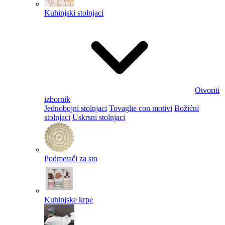
Kuhinjski stolnjaci
Otvoriti
izbornik
Jednobojni stolnjaci
Tovaglie con motivi
Božićni
stolnjaci
Uskrsni stolnjaci
Podmetači za sto
Kuhinjske krpe