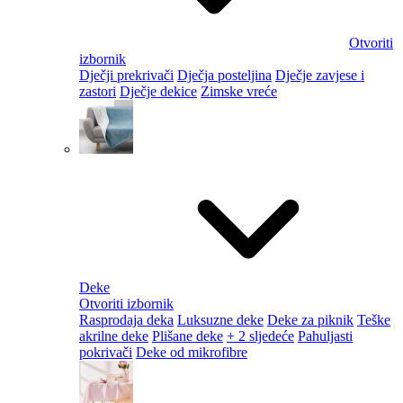
Otvoriti
izbornik
Dječji prekrivači
Dječja posteljina
Dječje zavjese i
zastori
Dječje dekice
Zimske vreće
Deke
Otvoriti izbornik
Rasprodaja deka
Luksuzne deke
Deke za piknik
Teške
akrilne deke
Plišane deke
+ 2 sljedeće
Pahuljasti
pokrivači
Deke od mikrofibre