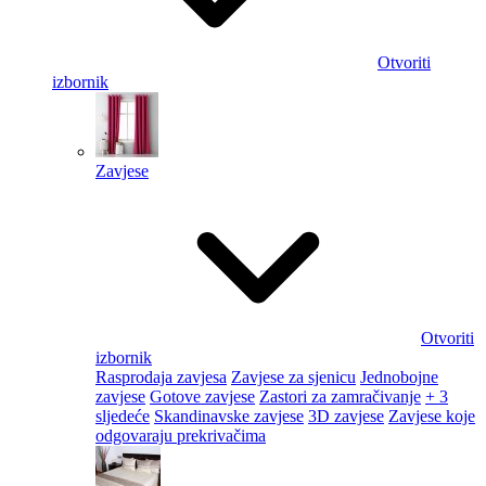
Otvoriti
izbornik
Zavjese
Otvoriti
izbornik
Rasprodaja zavjesa
Zavjese za sjenicu
Jednobojne
zavjese
Gotove zavjese
Zastori za zamračivanje
+ 3
sljedeće
Skandinavske zavjese
3D zavjese
Zavjese koje
odgovaraju prekrivačima