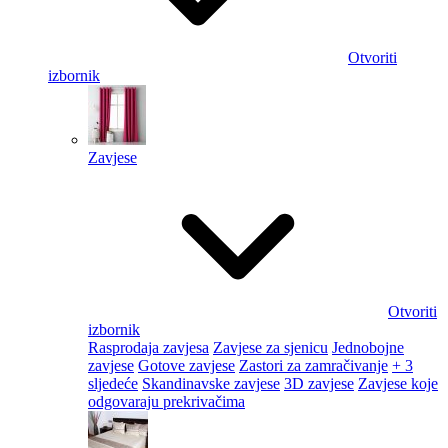
Otvoriti
izbornik
Zavjese
Otvoriti
izbornik
Rasprodaja zavjesa
Zavjese za sjenicu
Jednobojne
zavjese
Gotove zavjese
Zastori za zamračivanje
+ 3
sljedeće
Skandinavske zavjese
3D zavjese
Zavjese koje
odgovaraju prekrivačima