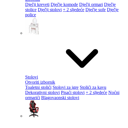
Dječji kreveti
Dječje komode
Dječji ormari
Dječje
stolice
Dječji stolovi
+ 2 sljedeće
Dječje sofe
Dječje
police
Stolovi
Otvoriti izbornik
Toaletni stolići
Stolovi za igre
Stolići za kavu
Dekorativni stolovi
Pisaći stolovi
+ 2 sljedeće
Noćni
ormarići
Blagovaonski stolovi