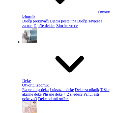
Otvoriti
izbornik
Dječji prekrivači
Dječja posteljina
Dječje zavjese i
zastori
Dječje dekice
Zimske vreće
Deke
Otvoriti izbornik
Rasprodaja deka
Luksuzne deke
Deke za piknik
Teške
akrilne deke
Plišane deke
+ 2 sljedeće
Pahuljasti
pokrivači
Deke od mikrofibre