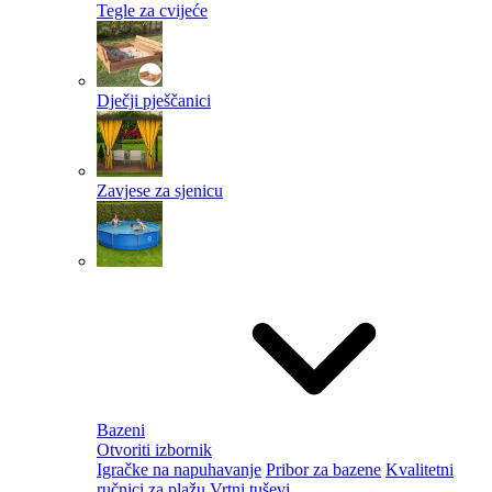
Tegle za cvijeće
Dječji pješčanici
Zavjese za sjenicu
Bazeni
Otvoriti izbornik
Igračke na napuhavanje
Pribor za bazene
Kvalitetni
ručnici za plažu
Vrtni tuševi