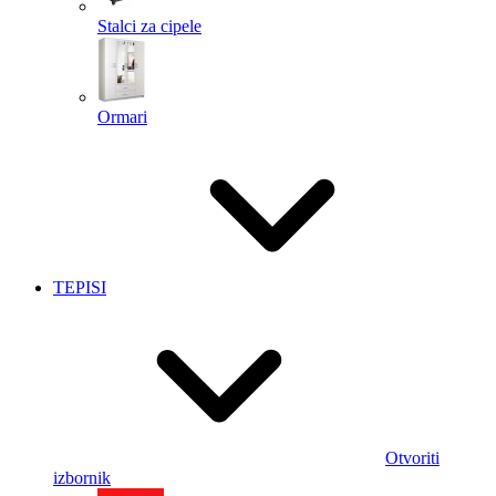
Stalci za cipele
Ormari
TEPISI
Otvoriti
izbornik