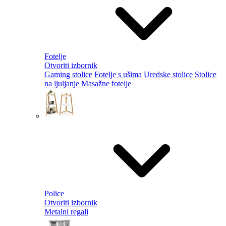
Fotelje
Otvoriti izbornik
Gaming stolice
Fotelje s ušima
Uredske stolice
Stolice
na ljuljanje
Masažne fotelje
Police
Otvoriti izbornik
Metalni regali