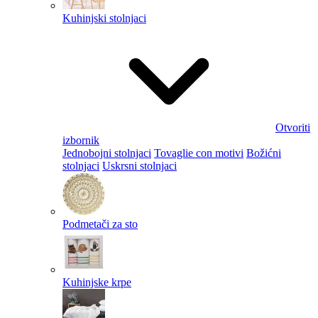
Kuhinjski stolnjaci
Otvoriti
izbornik
Jednobojni stolnjaci
Tovaglie con motivi
Božićni
stolnjaci
Uskrsni stolnjaci
Podmetači za sto
Kuhinjske krpe