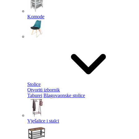
Komode
Stolice
Otvoriti izbornik
Taburei
Blagovaonske stolice
Vješalice i stalci