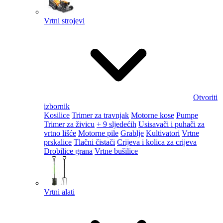
Vrtni strojevi
Otvoriti
izbornik
Kosilice
Trimer za travnjak
Motorne kose
Pumpe
Trimer za živicu
+ 9 sljedećih
Usisavači i puhači za
vrtno lišće
Motorne pile
Grablje
Kultivatori
Vrtne
prskalice
Tlačni čistači
Crijeva i kolica za crijeva
Drobilice grana
Vrtne bušilice
Vrtni alati