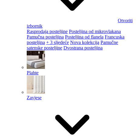
Otvoriti
izbornik
Rasprodaja posteljine
Posteljina od mikrovlakana
Pamučna posteljina
Posteljina od flanela
Francuska
posteljina
+ 3 sljedeće
Nova kolekcija
Pamučne
satenske posteljine
Dvostrana posteljina
Plahte
Zavjese