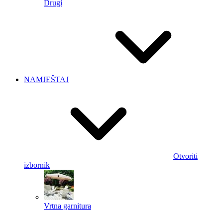
Drugi
NAMJEŠTAJ
Otvoriti
izbornik
Vrtna garnitura