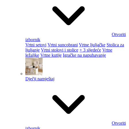
Otvoriti
izbornik
Vrtni setovi
Vrtni suncobrani
Vrtne ljuljačke
Stolica za
ljuljanje
Vrtni stolovi i stolice
+ 3 sljedeće
Vrtne
ležaljke
Vrtne kutije
Igračke na napuhavanje
Dječji namještaj
Otvoriti
izbornik