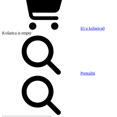
Ići u košaricu
0
Košarica
is empty
Pretražiti