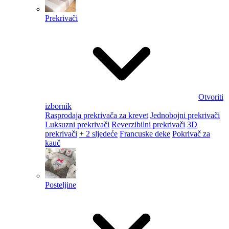
Prekrivači
Otvoriti
izbornik
Rasprodaja prekrivača za krevet
Jednobojni prekrivači
Luksuzni prekrivači
Reverzibilni prekrivači
3D
prekrivači
+ 2 sljedeće
Francuske deke
Pokrivač za
kauč
Posteljine