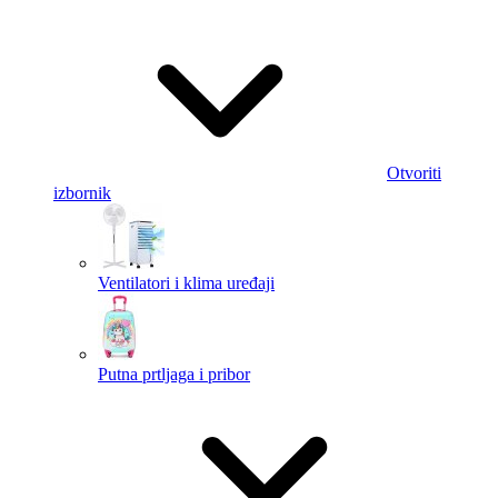
Otvoriti
izbornik
Ventilatori i klima uređaji
Putna prtljaga i pribor