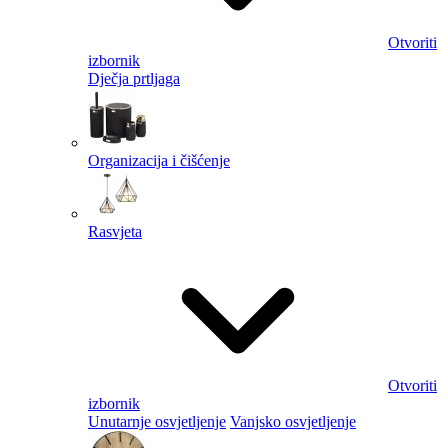
Otvoriti
izbornik
Dječja prtljaga
Organizacija i čišćenje
Rasvjeta
Otvoriti
izbornik
Unutarnje osvjetljenje
Vanjsko osvjetljenje