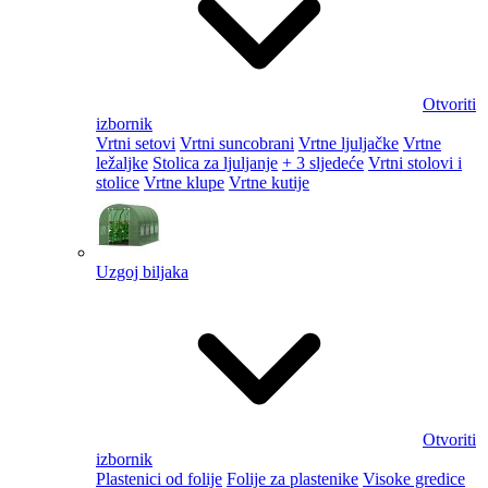
Otvoriti
izbornik
Vrtni setovi
Vrtni suncobrani
Vrtne ljuljačke
Vrtne
ležaljke
Stolica za ljuljanje
+ 3 sljedeće
Vrtni stolovi i
stolice
Vrtne klupe
Vrtne kutije
Uzgoj biljaka
Otvoriti
izbornik
Plastenici od folije
Folije za plastenike
Visoke gredice