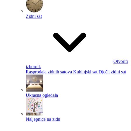
Zidni sat
Otvoriti
izbornik
Rasprodaja zidnih satova
Kuhinjski sat
Dječji zidni sat
Ukrasna ogledala
Naljepnice na zidu