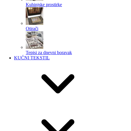
Kuhinjske prostirke
Otirači
Tepisi za dnevni boravak
KUĆNI TEKSTIL