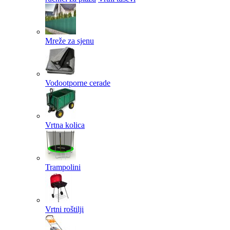
Mreže za sjenu
Vodootporne cerade
Vrtna kolica
Trampolini
Vrtni roštilji