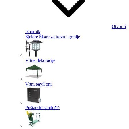
Otvoriti
izbornik
Sjekire
Škare za travu i grmlje
Vrtne dekoracije
Vrtni paviljoni
Poštanski sandučić