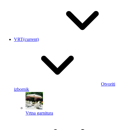
VRT
(current)
Otvoriti
izbornik
Vrtna garnitura