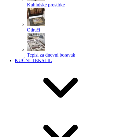
Kuhinjske prostirke
Otirači
Tepisi za dnevni boravak
KUĆNI TEKSTIL