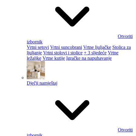
Otvoriti
izbornik
Vrtni setovi
Vrtni suncobrani
Vrtne ljuljačke
Stolica za
ljuljanje
Vrtni stolovi i stolice
+ 3 sljedeće
Vrtne
ležaljke
Vrtne kutije
Igračke na napuhavanje
Dječji namještaj
Otvoriti
izbornik