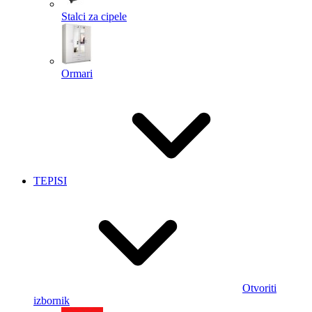
Stalci za cipele
Ormari
TEPISI
Otvoriti
izbornik