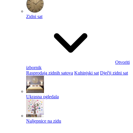
Zidni sat
Otvoriti
izbornik
Rasprodaja zidnih satova
Kuhinjski sat
Dječji zidni sat
Ukrasna ogledala
Naljepnice na zidu