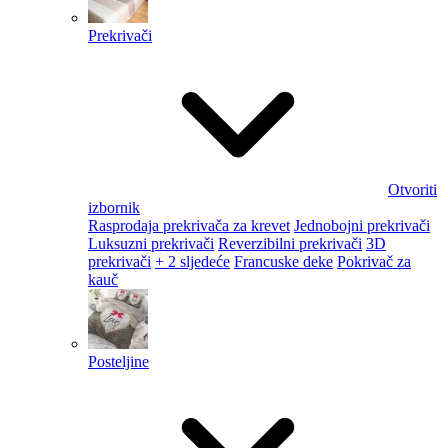
Prekrivači
Otvoriti
izbornik
Rasprodaja prekrivača za krevet
Jednobojni prekrivači
Luksuzni prekrivači
Reverzibilni prekrivači
3D
prekrivači
+ 2 sljedeće
Francuske deke
Pokrivač za
kauč
Posteljine