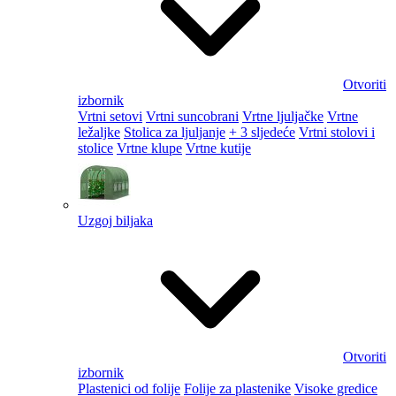
Otvoriti
izbornik
Vrtni setovi
Vrtni suncobrani
Vrtne ljuljačke
Vrtne
ležaljke
Stolica za ljuljanje
+ 3 sljedeće
Vrtni stolovi i
stolice
Vrtne klupe
Vrtne kutije
Uzgoj biljaka
Otvoriti
izbornik
Plastenici od folije
Folije za plastenike
Visoke gredice