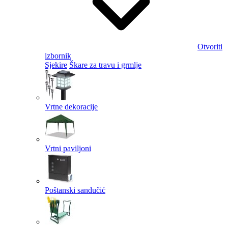
Otvoriti
izbornik
Sjekire
Škare za travu i grmlje
Vrtne dekoracije
Vrtni paviljoni
Poštanski sandučić