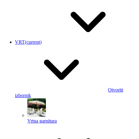
VRT
(current)
Otvoriti
izbornik
Vrtna garnitura