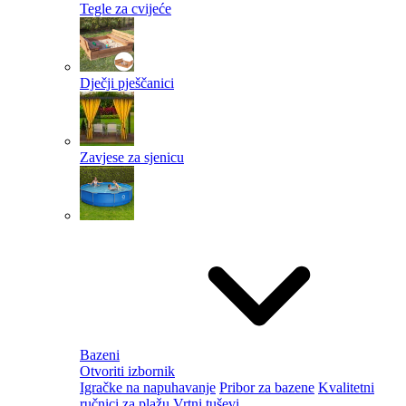
Tegle za cvijeće
Dječji pješčanici
Zavjese za sjenicu
Bazeni
Otvoriti izbornik
Igračke na napuhavanje
Pribor za bazene
Kvalitetni
ručnici za plažu
Vrtni tuševi