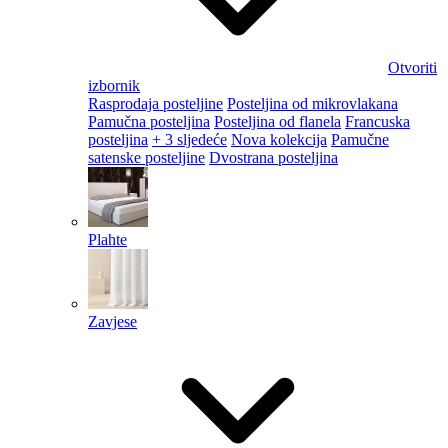
Otvoriti
izbornik
Rasprodaja posteljine
Posteljina od mikrovlakana
Pamučna posteljina
Posteljina od flanela
Francuska
posteljina
+ 3 sljedeće
Nova kolekcija
Pamučne
satenske posteljine
Dvostrana posteljina
Plahte
Zavjese