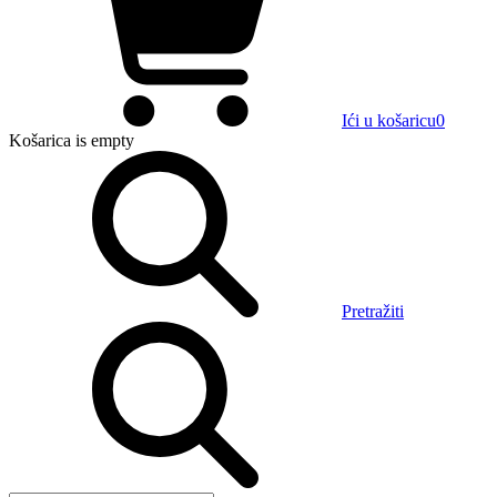
Ići u košaricu
0
Košarica
is empty
Pretražiti