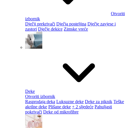
Otvoriti
izbornik
Dječji prekrivači
Dječja posteljina
Dječje zavjese i
zastori
Dječje dekice
Zimske vreće
Deke
Otvoriti izbornik
Rasprodaja deka
Luksuzne deke
Deke za piknik
Teške
akrilne deke
Plišane deke
+ 2 sljedeće
Pahuljasti
pokrivači
Deke od mikrofibre