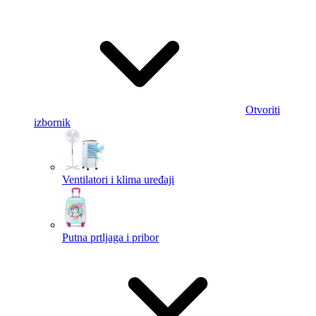
Otvoriti
izbornik
Ventilatori i klima uređaji
Putna prtljaga i pribor