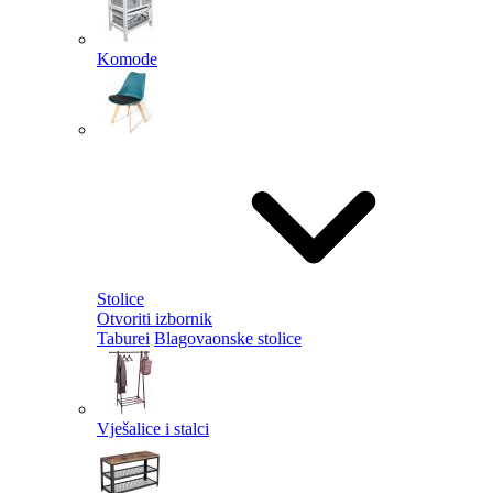
Komode
Stolice
Otvoriti izbornik
Taburei
Blagovaonske stolice
Vješalice i stalci