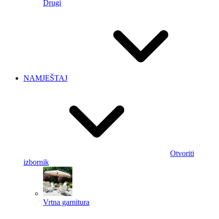
Drugi
NAMJEŠTAJ
Otvoriti
izbornik
Vrtna garnitura