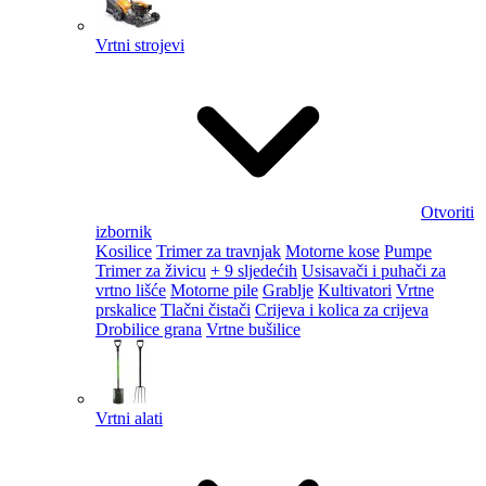
Vrtni strojevi
Otvoriti
izbornik
Kosilice
Trimer za travnjak
Motorne kose
Pumpe
Trimer za živicu
+ 9 sljedećih
Usisavači i puhači za
vrtno lišće
Motorne pile
Grablje
Kultivatori
Vrtne
prskalice
Tlačni čistači
Crijeva i kolica za crijeva
Drobilice grana
Vrtne bušilice
Vrtni alati