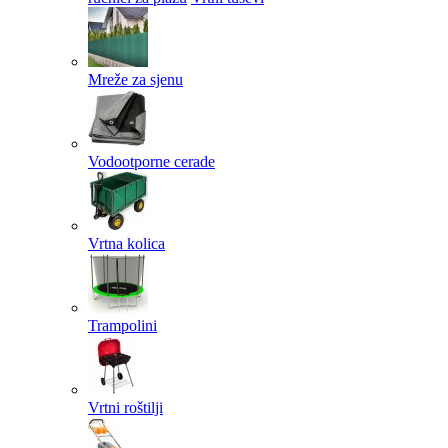
Mreže za sjenu
Vodootporne cerade
Vrtna kolica
Trampolini
Vrtni roštilji