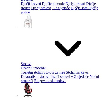
Dječji kreveti
Dječje komode
Dječji ormari
Dječje
stolice
Dječji stolovi
+ 2 sljedeće
Dječje sofe
Dječje
police
Stolovi
Otvoriti izbornik
Toaletni stolići
Stolovi za igre
Stolići za kavu
Dekorativni stolovi
Pisaći stolovi
+ 2 sljedeće
Noćni
ormarići
Blagovaonski stolovi