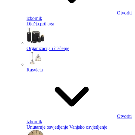
Otvoriti
izbornik
Dječja prtljaga
Organizacija i čišćenje
Rasvjeta
Otvoriti
izbornik
Unutarnje osvjetljenje
Vanjsko osvjetljenje