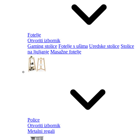
Fotelje
Otvoriti izbornik
Gaming stolice
Fotelje s ušima
Uredske stolice
Stolice
na ljuljanje
Masažne fotelje
Police
Otvoriti izbornik
Metalni regali