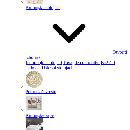
Kuhinjski stolnjaci
Otvoriti
izbornik
Jednobojni stolnjaci
Tovaglie con motivi
Božićni
stolnjaci
Uskrsni stolnjaci
Podmetači za sto
Kuhinjske krpe