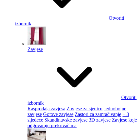
Otvoriti
izbornik
Zavjese
Otvoriti
izbornik
Rasprodaja zavjesa
Zavjese za sjenicu
Jednobojne
zavjese
Gotove zavjese
Zastori za zamračivanje
+ 3
sljedeće
Skandinavske zavjese
3D zavjese
Zavjese koje
odgovaraju prekrivačima