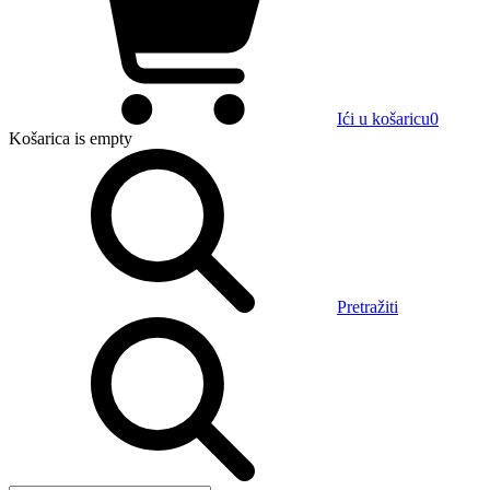
Ići u košaricu
0
Košarica
is empty
Pretražiti