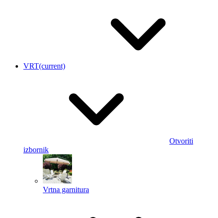
VRT
(current)
Otvoriti
izbornik
Vrtna garnitura