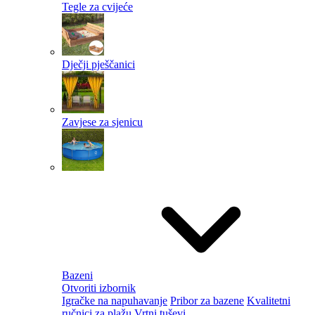
Tegle za cvijeće
Dječji pješčanici
Zavjese za sjenicu
Bazeni
Otvoriti izbornik
Igračke na napuhavanje
Pribor za bazene
Kvalitetni
ručnici za plažu
Vrtni tuševi