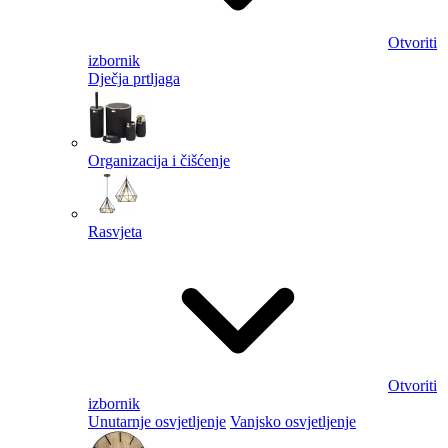
Otvoriti
izbornik
Dječja prtljaga
Organizacija i čišćenje
Rasvjeta
Otvoriti
izbornik
Unutarnje osvjetljenje
Vanjsko osvjetljenje