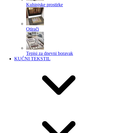
Kuhinjske prostirke
Otirači
Tepisi za dnevni boravak
KUĆNI TEKSTIL