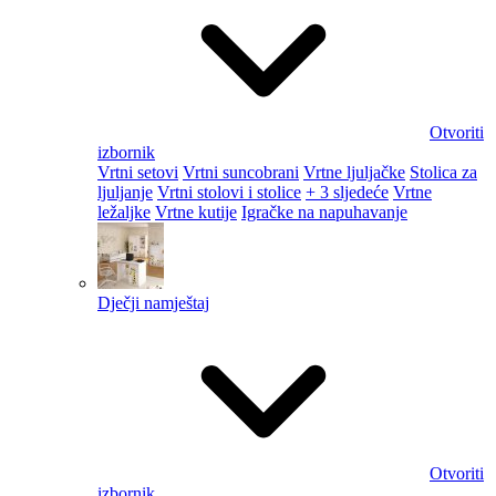
Otvoriti
izbornik
Vrtni setovi
Vrtni suncobrani
Vrtne ljuljačke
Stolica za
ljuljanje
Vrtni stolovi i stolice
+ 3 sljedeće
Vrtne
ležaljke
Vrtne kutije
Igračke na napuhavanje
Dječji namještaj
Otvoriti
izbornik