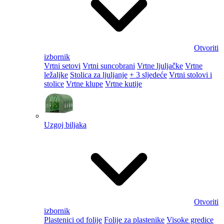
Otvoriti
izbornik
Vrtni setovi
Vrtni suncobrani
Vrtne ljuljačke
Vrtne
ležaljke
Stolica za ljuljanje
+ 3 sljedeće
Vrtni stolovi i
stolice
Vrtne klupe
Vrtne kutije
Uzgoj biljaka
Otvoriti
izbornik
Plastenici od folije
Folije za plastenike
Visoke gredice