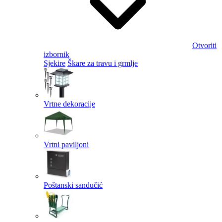
Otvoriti
izbornik
Sjekire
Škare za travu i grmlje
Vrtne dekoracije
Vrtni paviljoni
Poštanski sandučić