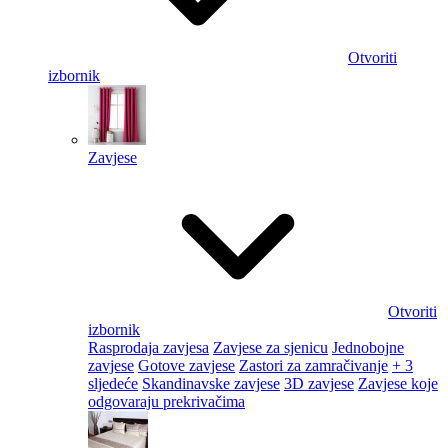
Otvoriti
izbornik
Zavjese
Otvoriti
izbornik
Rasprodaja zavjesa
Zavjese za sjenicu
Jednobojne
zavjese
Gotove zavjese
Zastori za zamračivanje
+ 3
sljedeće
Skandinavske zavjese
3D zavjese
Zavjese koje
odgovaraju prekrivačima