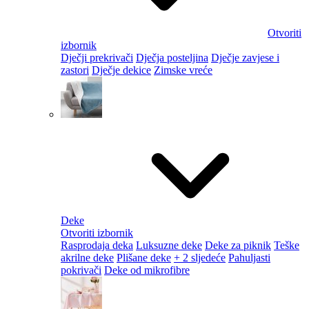
Otvoriti
izbornik
Dječji prekrivači
Dječja posteljina
Dječje zavjese i
zastori
Dječje dekice
Zimske vreće
Deke
Otvoriti izbornik
Rasprodaja deka
Luksuzne deke
Deke za piknik
Teške
akrilne deke
Plišane deke
+ 2 sljedeće
Pahuljasti
pokrivači
Deke od mikrofibre