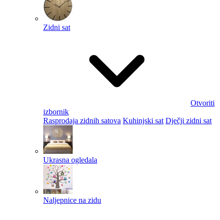
Zidni sat
Otvoriti
izbornik
Rasprodaja zidnih satova
Kuhinjski sat
Dječji zidni sat
Ukrasna ogledala
Naljepnice na zidu