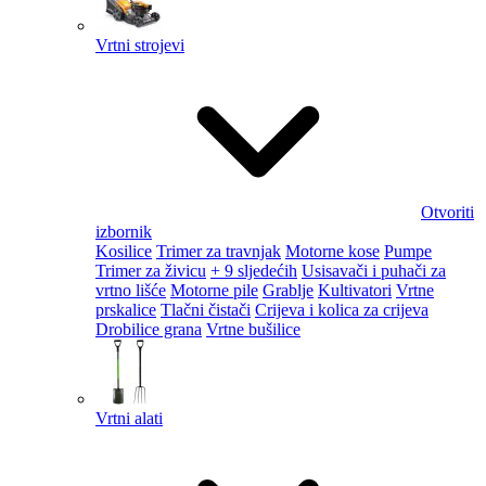
Vrtni strojevi
Otvoriti
izbornik
Kosilice
Trimer za travnjak
Motorne kose
Pumpe
Trimer za živicu
+ 9 sljedećih
Usisavači i puhači za
vrtno lišće
Motorne pile
Grablje
Kultivatori
Vrtne
prskalice
Tlačni čistači
Crijeva i kolica za crijeva
Drobilice grana
Vrtne bušilice
Vrtni alati