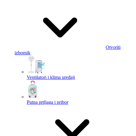
Otvoriti
izbornik
Ventilatori i klima uređaji
Putna prtljaga i pribor