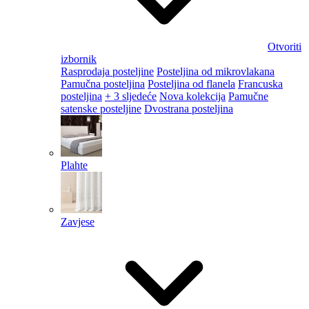
Otvoriti
izbornik
Rasprodaja posteljine
Posteljina od mikrovlakana
Pamučna posteljina
Posteljina od flanela
Francuska
posteljina
+ 3 sljedeće
Nova kolekcija
Pamučne
satenske posteljine
Dvostrana posteljina
Plahte
Zavjese