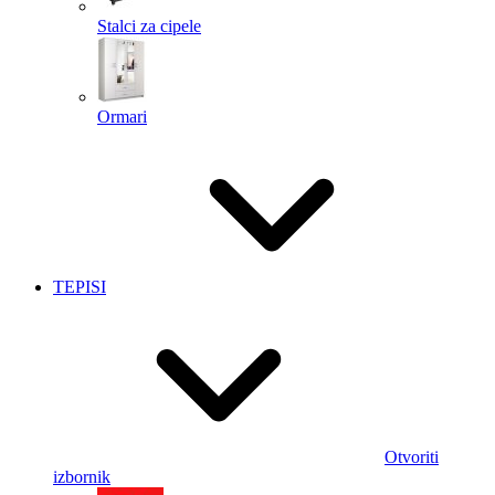
Stalci za cipele
Ormari
TEPISI
Otvoriti
izbornik