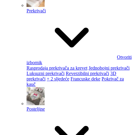
Prekrivači
Otvoriti
izbornik
Rasprodaja prekrivača za krevet
Jednobojni prekrivači
Luksuzni prekrivači
Reverzibilni prekrivači
3D
prekrivači
+ 2 sljedeće
Francuske deke
Pokrivač za
kauč
Posteljine