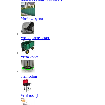
Mreže za sjenu
Vodootporne cerade
Vrtna kolica
Trampolini
Vrtni roštilji