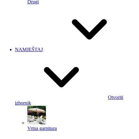
Drugi
NAMJEŠTAJ
Otvoriti
izbornik
Vrtna garnitura