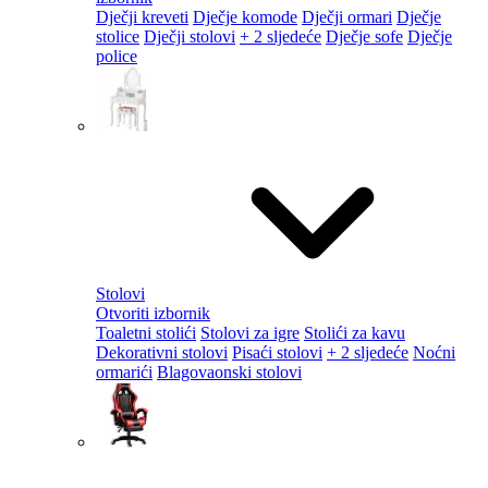
Dječji kreveti
Dječje komode
Dječji ormari
Dječje
stolice
Dječji stolovi
+ 2 sljedeće
Dječje sofe
Dječje
police
Stolovi
Otvoriti izbornik
Toaletni stolići
Stolovi za igre
Stolići za kavu
Dekorativni stolovi
Pisaći stolovi
+ 2 sljedeće
Noćni
ormarići
Blagovaonski stolovi