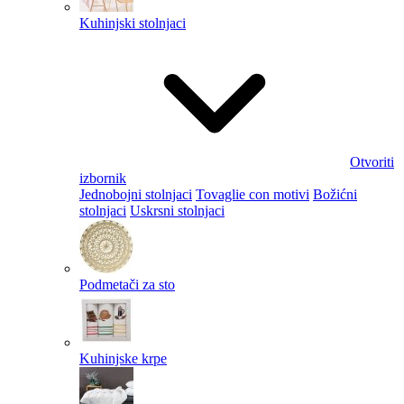
Kuhinjski stolnjaci
Otvoriti
izbornik
Jednobojni stolnjaci
Tovaglie con motivi
Božićni
stolnjaci
Uskrsni stolnjaci
Podmetači za sto
Kuhinjske krpe