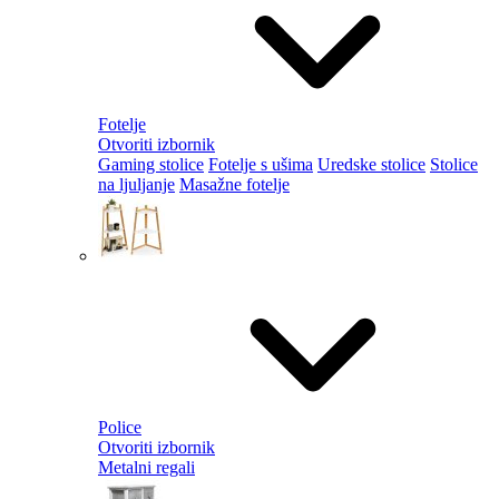
Fotelje
Otvoriti izbornik
Gaming stolice
Fotelje s ušima
Uredske stolice
Stolice
na ljuljanje
Masažne fotelje
Police
Otvoriti izbornik
Metalni regali