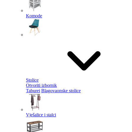
Komode
Stolice
Otvoriti izbornik
Taburei
Blagovaonske stolice
Vješalice i stalci