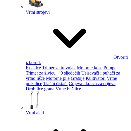
Vrtni strojevi
Otvoriti
izbornik
Kosilice
Trimer za travnjak
Motorne kose
Pumpe
Trimer za živicu
+ 9 sljedećih
Usisavači i puhači za
vrtno lišće
Motorne pile
Grablje
Kultivatori
Vrtne
prskalice
Tlačni čistači
Crijeva i kolica za crijeva
Drobilice grana
Vrtne bušilice
Vrtni alati