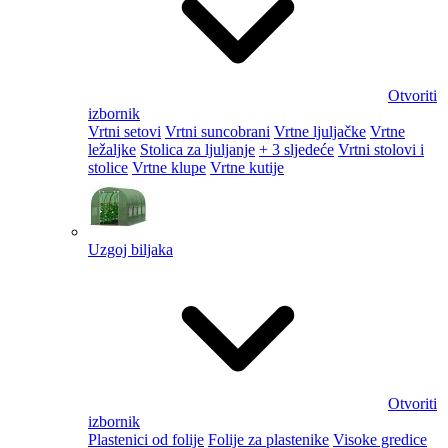
Otvoriti
izbornik
Vrtni setovi
Vrtni suncobrani
Vrtne ljuljačke
Vrtne
ležaljke
Stolica za ljuljanje
+ 3 sljedeće
Vrtni stolovi i
stolice
Vrtne klupe
Vrtne kutije
Uzgoj biljaka
Otvoriti
izbornik
Plastenici od folije
Folije za plastenike
Visoke gredice