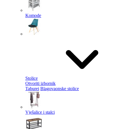
Komode
Stolice
Otvoriti izbornik
Taburei
Blagovaonske stolice
Vješalice i stalci