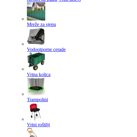
Mreže za sjenu
Vodootporne cerade
Vrtna kolica
Trampolini
Vrtni roštilji