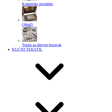
Kuhinjske prostirke
Otirači
Tepisi za dnevni boravak
KUĆNI TEKSTIL