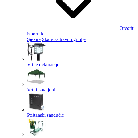
Otvoriti
izbornik
Sjekire
Škare za travu i grmlje
Vrtne dekoracije
Vrtni paviljoni
Poštanski sandučić