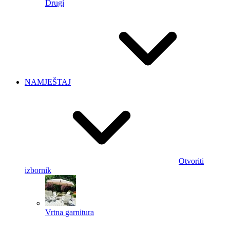
Drugi
NAMJEŠTAJ
Otvoriti
izbornik
Vrtna garnitura