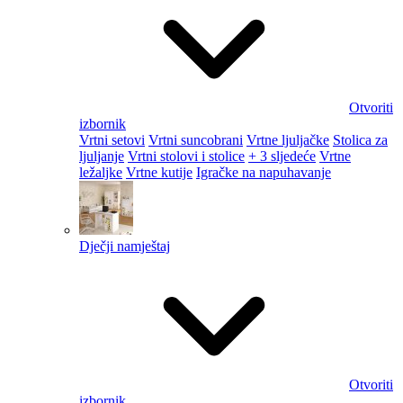
Otvoriti
izbornik
Vrtni setovi
Vrtni suncobrani
Vrtne ljuljačke
Stolica za
ljuljanje
Vrtni stolovi i stolice
+ 3 sljedeće
Vrtne
ležaljke
Vrtne kutije
Igračke na napuhavanje
Dječji namještaj
Otvoriti
izbornik