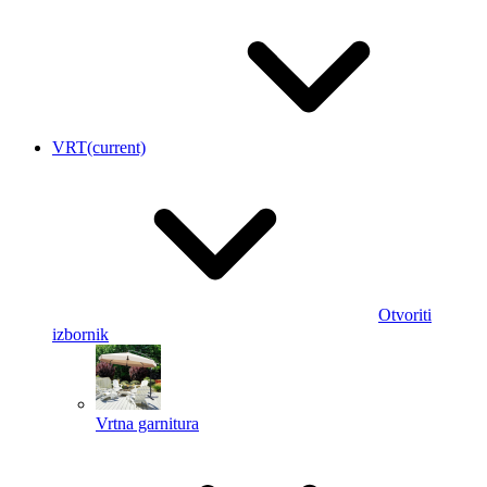
VRT
(current)
Otvoriti
izbornik
Vrtna garnitura