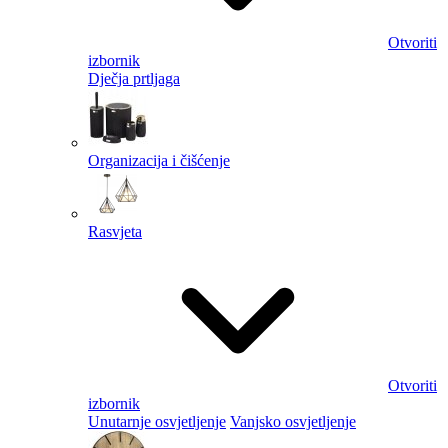
Otvoriti
izbornik
Dječja prtljaga
Organizacija i čišćenje
Rasvjeta
Otvoriti
izbornik
Unutarnje osvjetljenje
Vanjsko osvjetljenje