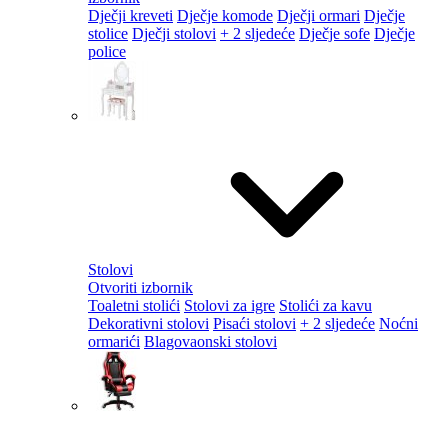
Dječji kreveti
Dječje komode
Dječji ormari
Dječje
stolice
Dječji stolovi
+ 2 sljedeće
Dječje sofe
Dječje
police
Stolovi
Otvoriti izbornik
Toaletni stolići
Stolovi za igre
Stolići za kavu
Dekorativni stolovi
Pisaći stolovi
+ 2 sljedeće
Noćni
ormarići
Blagovaonski stolovi