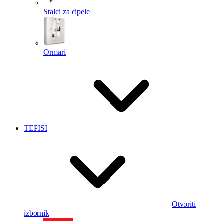
Stalci za cipele
Ormari
TEPISI
Otvoriti
izbornik