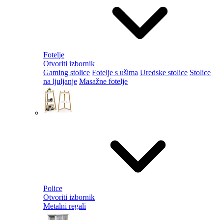
Fotelje
Otvoriti izbornik
Gaming stolice
Fotelje s ušima
Uredske stolice
Stolice
na ljuljanje
Masažne fotelje
Police
Otvoriti izbornik
Metalni regali