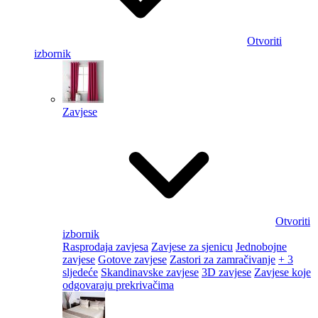
Otvoriti
izbornik
Zavjese
Otvoriti
izbornik
Rasprodaja zavjesa
Zavjese za sjenicu
Jednobojne
zavjese
Gotove zavjese
Zastori za zamračivanje
+ 3
sljedeće
Skandinavske zavjese
3D zavjese
Zavjese koje
odgovaraju prekrivačima