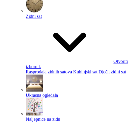
Zidni sat
Otvoriti
izbornik
Rasprodaja zidnih satova
Kuhinjski sat
Dječji zidni sat
Ukrasna ogledala
Naljepnice na zidu