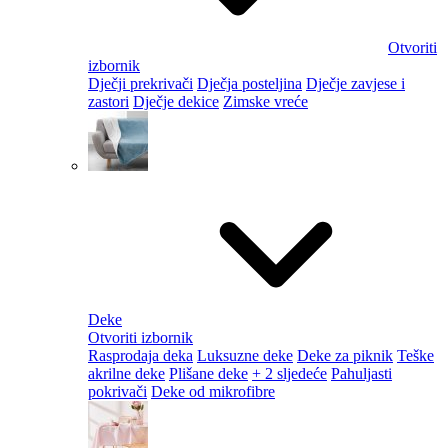
Otvoriti
izbornik
Dječji prekrivači
Dječja posteljina
Dječje zavjese i
zastori
Dječje dekice
Zimske vreće
Deke
Otvoriti izbornik
Rasprodaja deka
Luksuzne deke
Deke za piknik
Teške
akrilne deke
Plišane deke
+ 2 sljedeće
Pahuljasti
pokrivači
Deke od mikrofibre