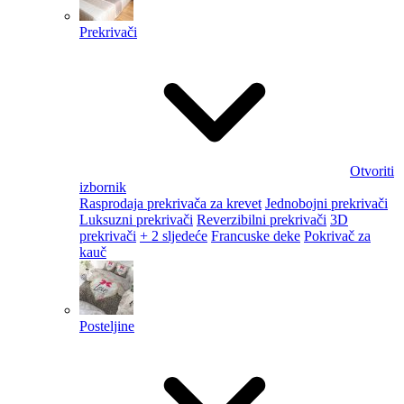
Prekrivači
Otvoriti
izbornik
Rasprodaja prekrivača za krevet
Jednobojni prekrivači
Luksuzni prekrivači
Reverzibilni prekrivači
3D
prekrivači
+ 2 sljedeće
Francuske deke
Pokrivač za
kauč
Posteljine