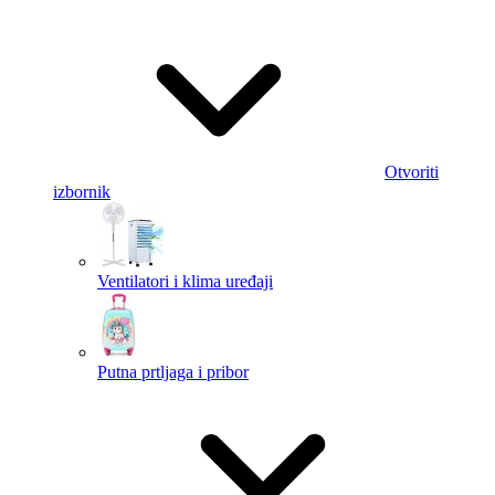
Otvoriti
izbornik
Ventilatori i klima uređaji
Putna prtljaga i pribor