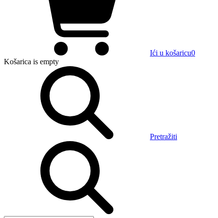
Ići u košaricu
0
Košarica
is empty
Pretražiti