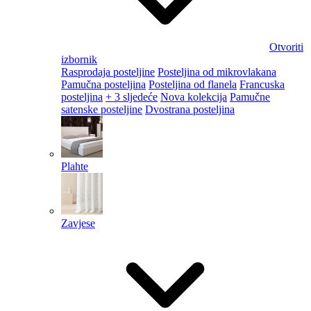
Otvoriti
izbornik
Rasprodaja posteljine
Posteljina od mikrovlakana
Pamučna posteljina
Posteljina od flanela
Francuska
posteljina
+ 3 sljedeće
Nova kolekcija
Pamučne
satenske posteljine
Dvostrana posteljina
Plahte
Zavjese