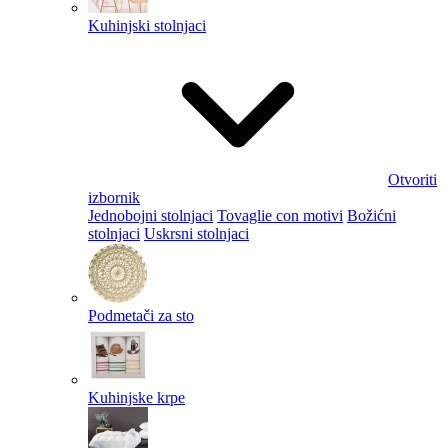
Kuhinjski stolnjaci
Otvoriti
izbornik
Jednobojni stolnjaci
Tovaglie con motivi
Božićni
stolnjaci
Uskrsni stolnjaci
Podmetači za sto
Kuhinjske krpe