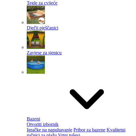
Tegle za cvijeće
Dječji pješčanici
Zavjese za sjenicu
Bazeni
Otvoriti izbornik
Igračke na napuhavanje
Pribor za bazene
Kvalitetni
ručnici za plažu
Vrtni tuševi