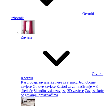
Otvoriti
izbornik
Zavjese
Otvoriti
izbornik
Rasprodaja zavjesa
Zavjese za sjenicu
Jednobojne
zavjese
Gotove zavjese
Zastori za zamračivanje
+ 3
sljedeće
Skandinavske zavjese
3D zavjese
Zavjese koje
odgovaraju prekrivačima