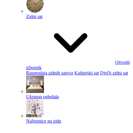
Zidni sat
Otvoriti
izbornik
Rasprodaja zidnih satova
Kuhinjski sat
Dječji zidni sat
Ukrasna ogledala
Naljepnice na zidu