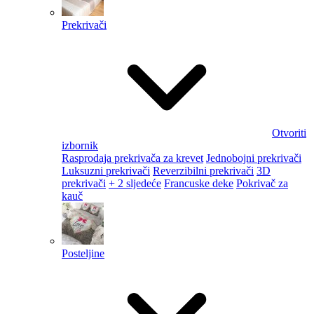
Prekrivači
Otvoriti
izbornik
Rasprodaja prekrivača za krevet
Jednobojni prekrivači
Luksuzni prekrivači
Reverzibilni prekrivači
3D
prekrivači
+ 2 sljedeće
Francuske deke
Pokrivač za
kauč
Posteljine