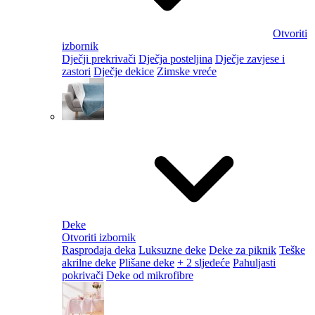
Otvoriti
izbornik
Dječji prekrivači
Dječja posteljina
Dječje zavjese i
zastori
Dječje dekice
Zimske vreće
Deke
Otvoriti izbornik
Rasprodaja deka
Luksuzne deke
Deke za piknik
Teške
akrilne deke
Plišane deke
+ 2 sljedeće
Pahuljasti
pokrivači
Deke od mikrofibre