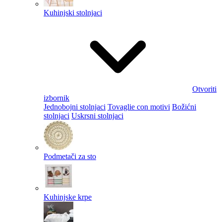
Kuhinjski stolnjaci
Otvoriti
izbornik
Jednobojni stolnjaci
Tovaglie con motivi
Božićni
stolnjaci
Uskrsni stolnjaci
Podmetači za sto
Kuhinjske krpe