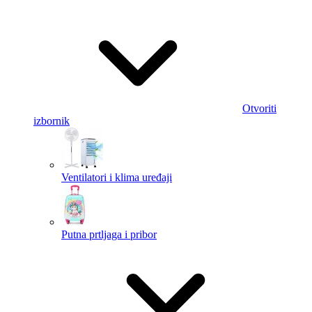
Otvoriti
izbornik
Ventilatori i klima uređaji
Putna prtljaga i pribor