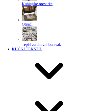
Kuhinjske prostirke
Otirači
Tepisi za dnevni boravak
KUĆNI TEKSTIL