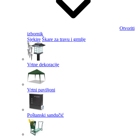
Otvoriti
izbornik
Sjekire
Škare za travu i grmlje
Vrtne dekoracije
Vrtni paviljoni
Poštanski sandučić