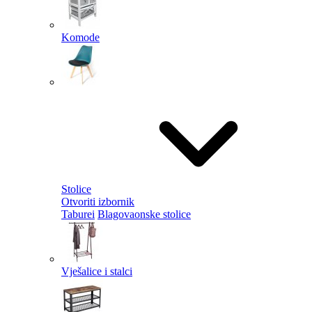
Komode
Stolice
Otvoriti izbornik
Taburei
Blagovaonske stolice
Vješalice i stalci