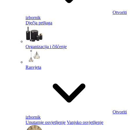
Otvoriti
izbornik
Dječja prtljaga
Organizacija i čišćenje
Rasvjeta
Otvoriti
izbornik
Unutarnje osvjetljenje
Vanjsko osvjetljenje