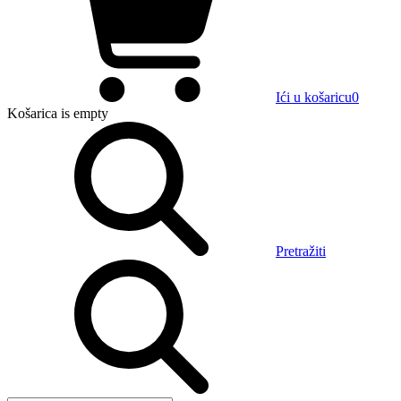
Ići u košaricu
0
Košarica
is empty
Pretražiti