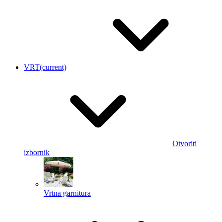
VRT
(current)
Otvoriti
izbornik
Vrtna garnitura