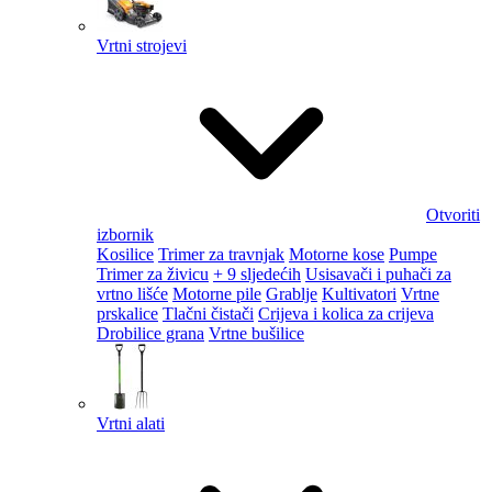
Vrtni strojevi
Otvoriti
izbornik
Kosilice
Trimer za travnjak
Motorne kose
Pumpe
Trimer za živicu
+ 9 sljedećih
Usisavači i puhači za
vrtno lišće
Motorne pile
Grablje
Kultivatori
Vrtne
prskalice
Tlačni čistači
Crijeva i kolica za crijeva
Drobilice grana
Vrtne bušilice
Vrtni alati