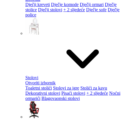
Dječji kreveti
Dječje komode
Dječji ormari
Dječje
stolice
Dječji stolovi
+ 2 sljedeće
Dječje sofe
Dječje
police
Stolovi
Otvoriti izbornik
Toaletni stolići
Stolovi za igre
Stolići za kavu
Dekorativni stolovi
Pisaći stolovi
+ 2 sljedeće
Noćni
ormarići
Blagovaonski stolovi