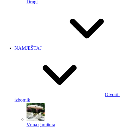
Drugi
NAMJEŠTAJ
Otvoriti
izbornik
Vrtna garnitura