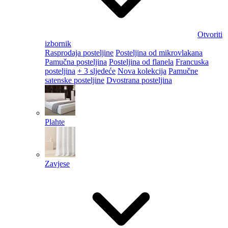
Otvoriti
izbornik
Rasprodaja posteljine
Posteljina od mikrovlakana
Pamučna posteljina
Posteljina od flanela
Francuska
posteljina
+ 3 sljedeće
Nova kolekcija
Pamučne
satenske posteljine
Dvostrana posteljina
Plahte
Zavjese