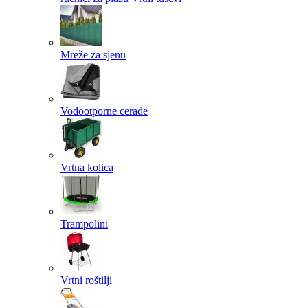
Mreže za sjenu
Vodootporne cerade
Vrtna kolica
Trampolini
Vrtni roštilji