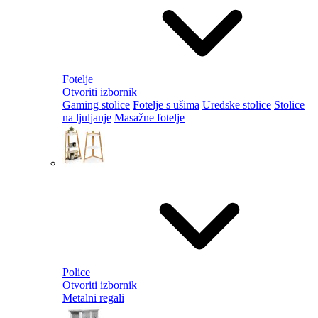
Fotelje
Otvoriti izbornik
Gaming stolice
Fotelje s ušima
Uredske stolice
Stolice
na ljuljanje
Masažne fotelje
Police
Otvoriti izbornik
Metalni regali