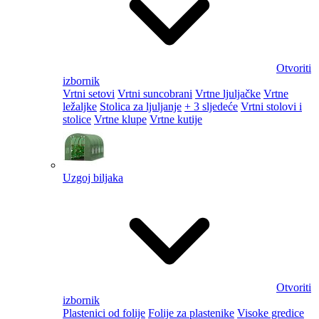
Otvoriti
izbornik
Vrtni setovi
Vrtni suncobrani
Vrtne ljuljačke
Vrtne
ležaljke
Stolica za ljuljanje
+ 3 sljedeće
Vrtni stolovi i
stolice
Vrtne klupe
Vrtne kutije
Uzgoj biljaka
Otvoriti
izbornik
Plastenici od folije
Folije za plastenike
Visoke gredice