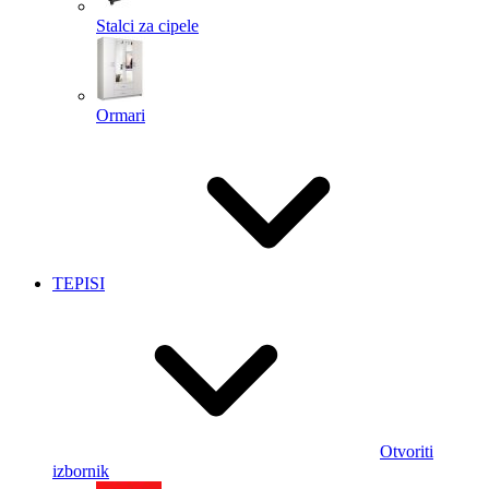
Stalci za cipele
Ormari
TEPISI
Otvoriti
izbornik