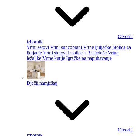
Otvoriti
izbornik
Vrtni setovi
Vrtni suncobrani
Vrtne ljuljačke
Stolica za
ljuljanje
Vrtni stolovi i stolice
+ 3 sljedeće
Vrtne
ležaljke
Vrtne kutije
Igračke na napuhavanje
Dječji namještaj
Otvoriti
izbornik