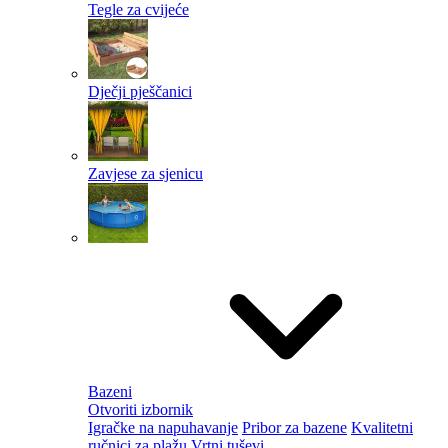
Tegle za cvijeće
Dječji pješčanici
Zavjese za sjenicu
Bazeni
Otvoriti izbornik
Igračke na napuhavanje
Pribor za bazene
Kvalitetni
ručnici za plažu
Vrtni tuševi