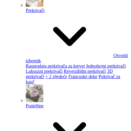
Prekrivači
Otvoriti
izbornik
Rasprodaja prekrivača za krevet
Jednobojni prekrivači
Luksuzni prekrivači
Reverzibilni prekrivači
3D
prekrivači
+ 2 sljedeće
Francuske deke
Pokrivač za
kauč
Posteljine