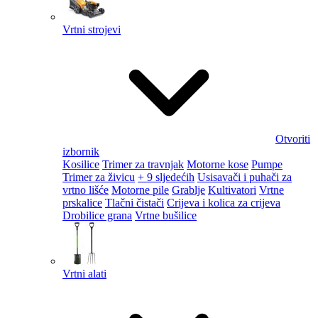
Vrtni strojevi
Otvoriti
izbornik
Kosilice
Trimer za travnjak
Motorne kose
Pumpe
Trimer za živicu
+ 9 sljedećih
Usisavači i puhači za
vrtno lišće
Motorne pile
Grablje
Kultivatori
Vrtne
prskalice
Tlačni čistači
Crijeva i kolica za crijeva
Drobilice grana
Vrtne bušilice
Vrtni alati