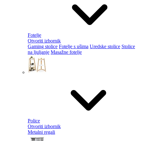
Fotelje
Otvoriti izbornik
Gaming stolice
Fotelje s ušima
Uredske stolice
Stolice
na ljuljanje
Masažne fotelje
Police
Otvoriti izbornik
Metalni regali