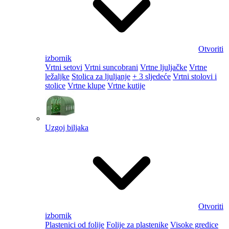
Otvoriti
izbornik
Vrtni setovi
Vrtni suncobrani
Vrtne ljuljačke
Vrtne
ležaljke
Stolica za ljuljanje
+ 3 sljedeće
Vrtni stolovi i
stolice
Vrtne klupe
Vrtne kutije
Uzgoj biljaka
Otvoriti
izbornik
Plastenici od folije
Folije za plastenike
Visoke gredice