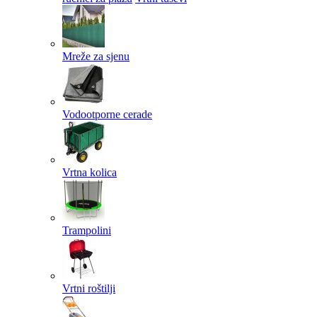
Mreže za sjenu
Vodootporne cerade
Vrtna kolica
Trampolini
Vrtni roštilji