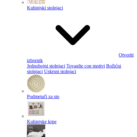
Kuhinjski stolnjaci
Otvoriti
izbornik
Jednobojni stolnjaci
Tovaglie con motivi
Božićni
stolnjaci
Uskrsni stolnjaci
Podmetači za sto
Kuhinjske krpe