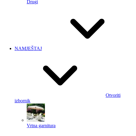
Drugi
NAMJEŠTAJ
Otvoriti
izbornik
Vrtna garnitura