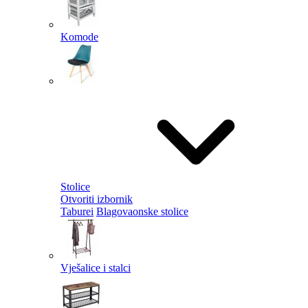
Komode
Stolice
Otvoriti izbornik
Taburei
Blagovaonske stolice
Vješalice i stalci