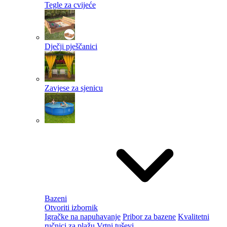
Tegle za cvijeće
Dječji pješčanici
Zavjese za sjenicu
Bazeni
Otvoriti izbornik
Igračke na napuhavanje
Pribor za bazene
Kvalitetni
ručnici za plažu
Vrtni tuševi