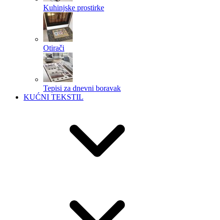
Kuhinjske prostirke
Otirači
Tepisi za dnevni boravak
KUĆNI TEKSTIL