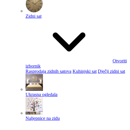
Zidni sat
Otvoriti
izbornik
Rasprodaja zidnih satova
Kuhinjski sat
Dječji zidni sat
Ukrasna ogledala
Naljepnice na zidu