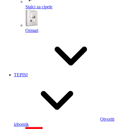
Stalci za cipele
Ormari
TEPISI
Otvoriti
izbornik