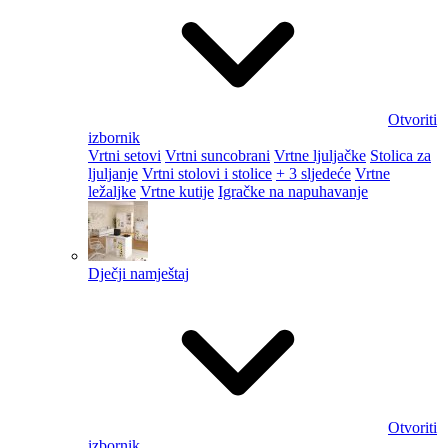
Otvoriti
izbornik
Vrtni setovi
Vrtni suncobrani
Vrtne ljuljačke
Stolica za
ljuljanje
Vrtni stolovi i stolice
+ 3 sljedeće
Vrtne
ležaljke
Vrtne kutije
Igračke na napuhavanje
Dječji namještaj
Otvoriti
izbornik