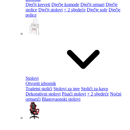
Dječji kreveti
Dječje komode
Dječji ormari
Dječje
stolice
Dječji stolovi
+ 2 sljedeće
Dječje sofe
Dječje
police
Stolovi
Otvoriti izbornik
Toaletni stolići
Stolovi za igre
Stolići za kavu
Dekorativni stolovi
Pisaći stolovi
+ 2 sljedeće
Noćni
ormarići
Blagovaonski stolovi