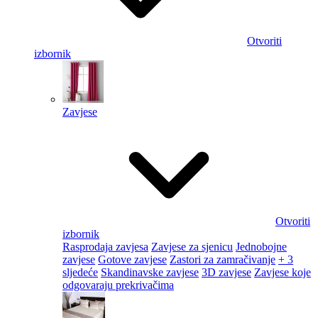
Otvoriti
izbornik
Zavjese
Otvoriti
izbornik
Rasprodaja zavjesa
Zavjese za sjenicu
Jednobojne
zavjese
Gotove zavjese
Zastori za zamračivanje
+ 3
sljedeće
Skandinavske zavjese
3D zavjese
Zavjese koje
odgovaraju prekrivačima