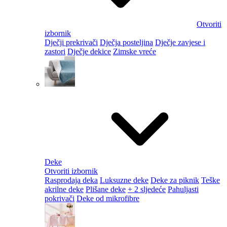
Otvoriti
izbornik
Dječji prekrivači
Dječja posteljina
Dječje zavjese i
zastori
Dječje dekice
Zimske vreće
Deke
Otvoriti izbornik
Rasprodaja deka
Luksuzne deke
Deke za piknik
Teške
akrilne deke
Plišane deke
+ 2 sljedeće
Pahuljasti
pokrivači
Deke od mikrofibre