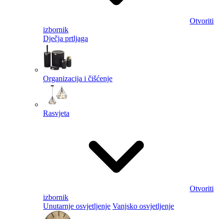
Otvoriti
izbornik
Dječja prtljaga
Organizacija i čišćenje
Rasvjeta
Otvoriti
izbornik
Unutarnje osvjetljenje
Vanjsko osvjetljenje