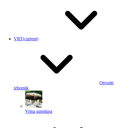
VRT
(current)
Otvoriti
izbornik
Vrtna garnitura