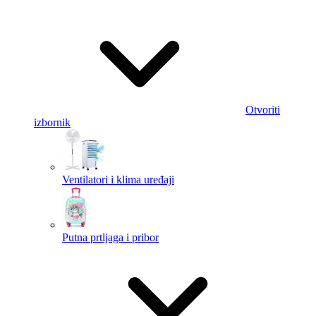
Otvoriti
izbornik
Ventilatori i klima uređaji
Putna prtljaga i pribor