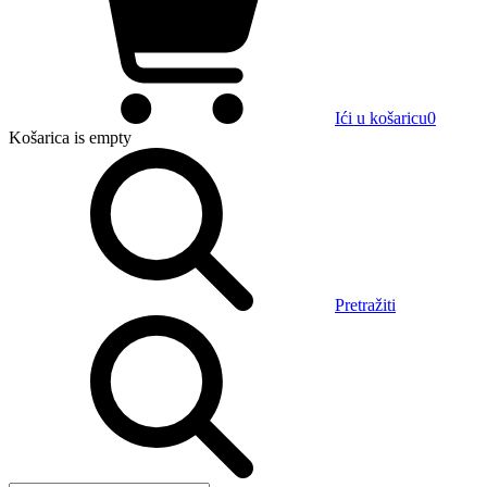
Ići u košaricu
0
Košarica
is empty
Pretražiti