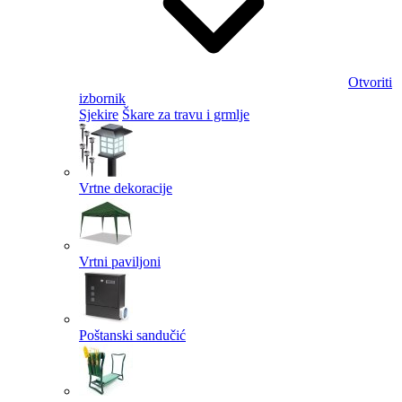
Otvoriti
izbornik
Sjekire
Škare za travu i grmlje
Vrtne dekoracije
Vrtni paviljoni
Poštanski sandučić