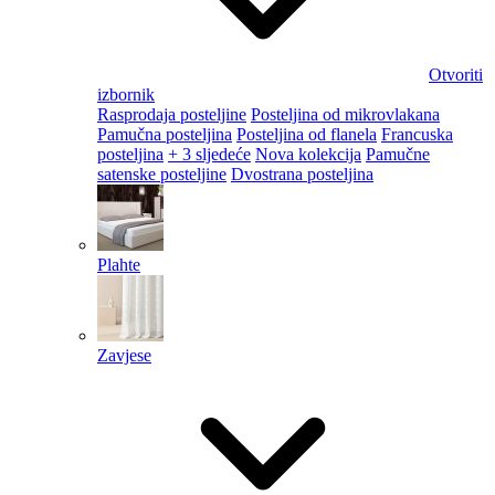
Otvoriti
izbornik
Rasprodaja posteljine
Posteljina od mikrovlakana
Pamučna posteljina
Posteljina od flanela
Francuska
posteljina
+ 3 sljedeće
Nova kolekcija
Pamučne
satenske posteljine
Dvostrana posteljina
Plahte
Zavjese