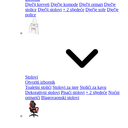
Dječji kreveti
Dječje komode
Dječji ormari
Dječje
stolice
Dječji stolovi
+ 2 sljedeće
Dječje sofe
Dječje
police
Stolovi
Otvoriti izbornik
Toaletni stolići
Stolovi za igre
Stolići za kavu
Dekorativni stolovi
Pisaći stolovi
+ 2 sljedeće
Noćni
ormarići
Blagovaonski stolovi