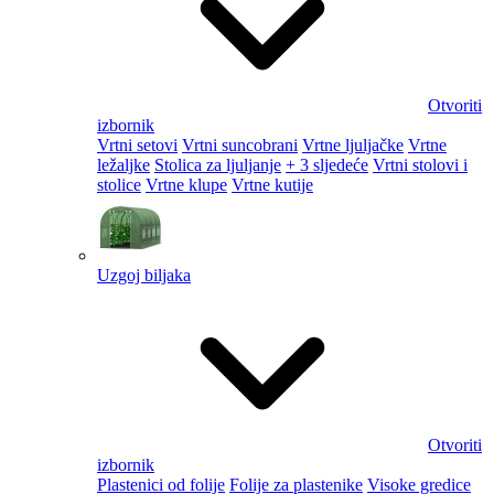
Otvoriti
izbornik
Vrtni setovi
Vrtni suncobrani
Vrtne ljuljačke
Vrtne
ležaljke
Stolica za ljuljanje
+ 3 sljedeće
Vrtni stolovi i
stolice
Vrtne klupe
Vrtne kutije
Uzgoj biljaka
Otvoriti
izbornik
Plastenici od folije
Folije za plastenike
Visoke gredice