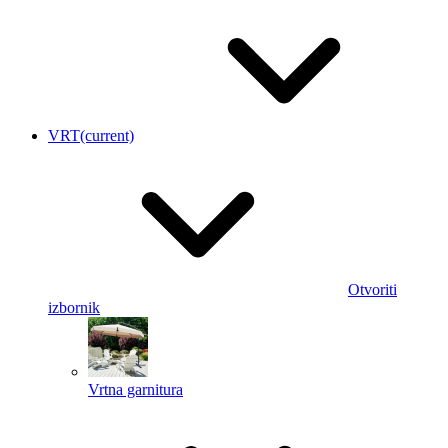
VRT
(current)
Otvoriti
izbornik
Vrtna garnitura