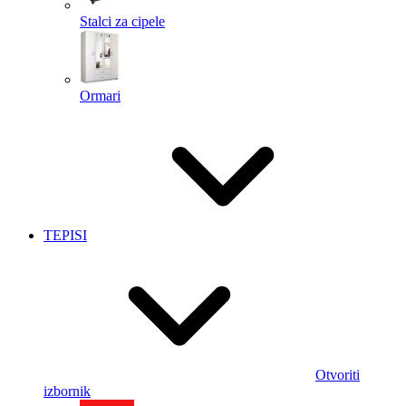
Stalci za cipele
Ormari
TEPISI
Otvoriti
izbornik