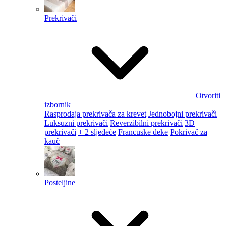
Prekrivači
Otvoriti
izbornik
Rasprodaja prekrivača za krevet
Jednobojni prekrivači
Luksuzni prekrivači
Reverzibilni prekrivači
3D
prekrivači
+ 2 sljedeće
Francuske deke
Pokrivač za
kauč
Posteljine