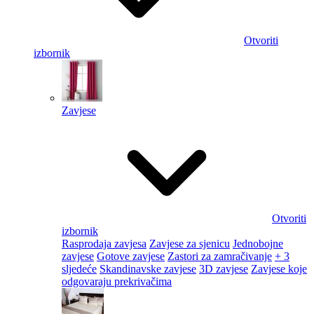
Otvoriti
izbornik
Zavjese
Otvoriti
izbornik
Rasprodaja zavjesa
Zavjese za sjenicu
Jednobojne
zavjese
Gotove zavjese
Zastori za zamračivanje
+ 3
sljedeće
Skandinavske zavjese
3D zavjese
Zavjese koje
odgovaraju prekrivačima