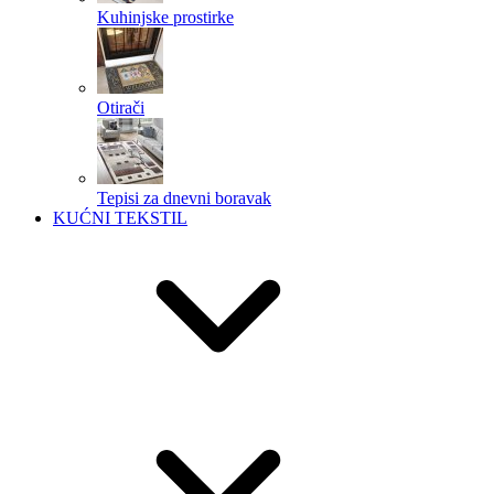
Kuhinjske prostirke
Otirači
Tepisi za dnevni boravak
KUĆNI TEKSTIL