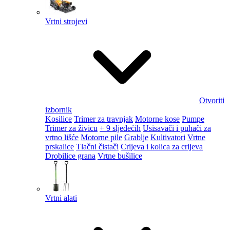
Vrtni strojevi
Otvoriti
izbornik
Kosilice
Trimer za travnjak
Motorne kose
Pumpe
Trimer za živicu
+ 9 sljedećih
Usisavači i puhači za
vrtno lišće
Motorne pile
Grablje
Kultivatori
Vrtne
prskalice
Tlačni čistači
Crijeva i kolica za crijeva
Drobilice grana
Vrtne bušilice
Vrtni alati