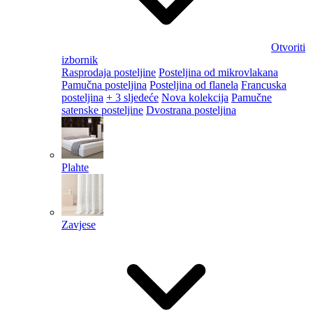
Otvoriti
izbornik
Rasprodaja posteljine
Posteljina od mikrovlakana
Pamučna posteljina
Posteljina od flanela
Francuska
posteljina
+ 3 sljedeće
Nova kolekcija
Pamučne
satenske posteljine
Dvostrana posteljina
Plahte
Zavjese