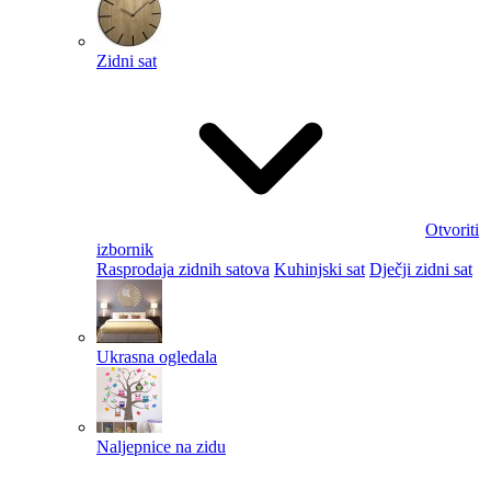
Zidni sat
Otvoriti
izbornik
Rasprodaja zidnih satova
Kuhinjski sat
Dječji zidni sat
Ukrasna ogledala
Naljepnice na zidu