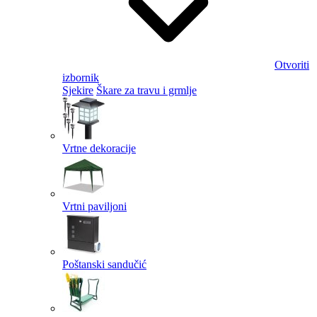
Otvoriti
izbornik
Sjekire
Škare za travu i grmlje
Vrtne dekoracije
Vrtni paviljoni
Poštanski sandučić