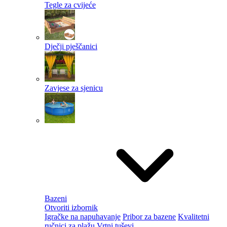
Tegle za cvijeće
Dječji pješčanici
Zavjese za sjenicu
Bazeni
Otvoriti izbornik
Igračke na napuhavanje
Pribor za bazene
Kvalitetni
ručnici za plažu
Vrtni tuševi