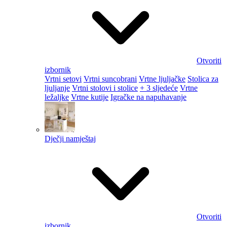
Otvoriti
izbornik
Vrtni setovi
Vrtni suncobrani
Vrtne ljuljačke
Stolica za
ljuljanje
Vrtni stolovi i stolice
+ 3 sljedeće
Vrtne
ležaljke
Vrtne kutije
Igračke na napuhavanje
Dječji namještaj
Otvoriti
izbornik