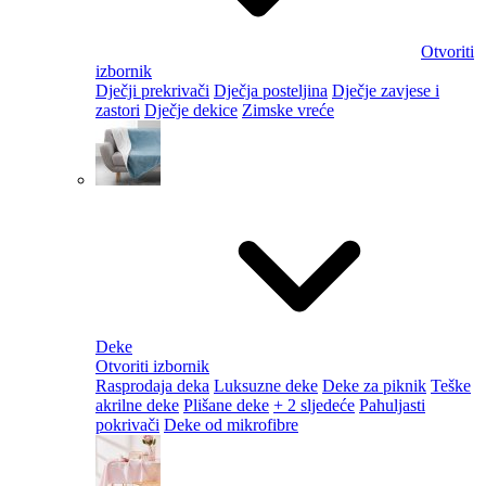
Otvoriti
izbornik
Dječji prekrivači
Dječja posteljina
Dječje zavjese i
zastori
Dječje dekice
Zimske vreće
Deke
Otvoriti izbornik
Rasprodaja deka
Luksuzne deke
Deke za piknik
Teške
akrilne deke
Plišane deke
+ 2 sljedeće
Pahuljasti
pokrivači
Deke od mikrofibre