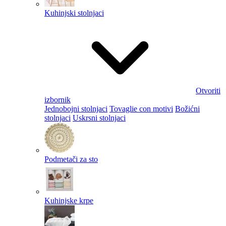
Kuhinjski stolnjaci
Otvoriti
izbornik
Jednobojni stolnjaci
Tovaglie con motivi
Božićni
stolnjaci
Uskrsni stolnjaci
Podmetači za sto
Kuhinjske krpe