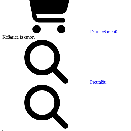
Ići u košaricu
0
Košarica
is empty
Pretražiti