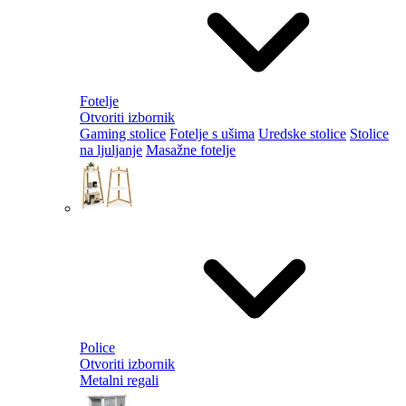
Fotelje
Otvoriti izbornik
Gaming stolice
Fotelje s ušima
Uredske stolice
Stolice
na ljuljanje
Masažne fotelje
Police
Otvoriti izbornik
Metalni regali