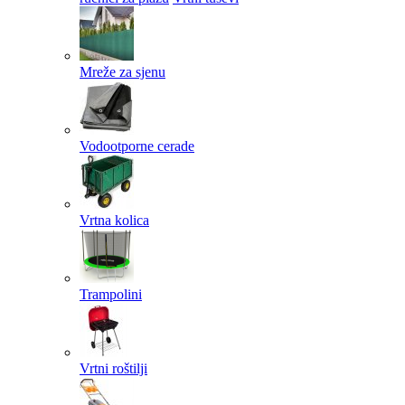
Mreže za sjenu
Vodootporne cerade
Vrtna kolica
Trampolini
Vrtni roštilji