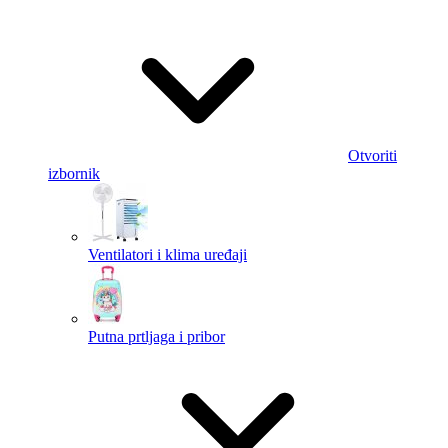
Otvoriti
izbornik
Ventilatori i klima uređaji
Putna prtljaga i pribor