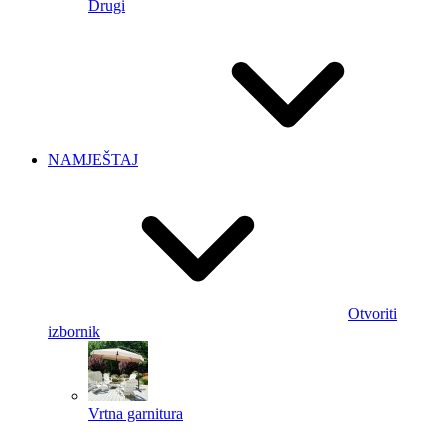
Drugi
NAMJEŠTAJ
Otvoriti
izbornik
Vrtna garnitura