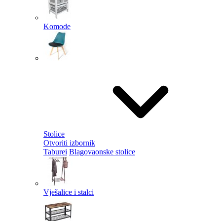
Komode
Stolice
Otvoriti izbornik
Taburei
Blagovaonske stolice
Vješalice i stalci