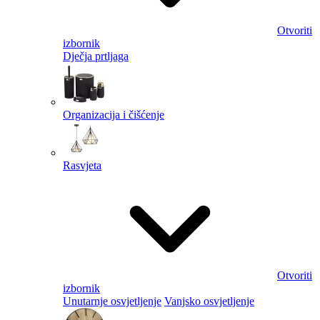
Otvoriti
izbornik
Dječja prtljaga
Organizacija i čišćenje
Rasvjeta
Otvoriti
izbornik
Unutarnje osvjetljenje
Vanjsko osvjetljenje