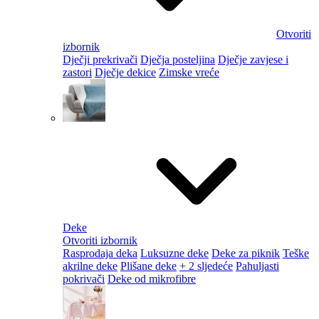
Otvoriti
izbornik
Dječji prekrivači
Dječja posteljina
Dječje zavjese i
zastori
Dječje dekice
Zimske vreće
Deke
Otvoriti izbornik
Rasprodaja deka
Luksuzne deke
Deke za piknik
Teške
akrilne deke
Plišane deke
+ 2 sljedeće
Pahuljasti
pokrivači
Deke od mikrofibre