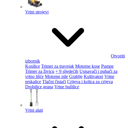
Vrtni strojevi
Otvoriti
izbornik
Kosilice
Trimer za travnjak
Motorne kose
Pumpe
Trimer za živicu
+ 9 sljedećih
Usisavači i puhači za
vrtno lišće
Motorne pile
Grablje
Kultivatori
Vrtne
prskalice
Tlačni čistači
Crijeva i kolica za crijeva
Drobilice grana
Vrtne bušilice
Vrtni alati