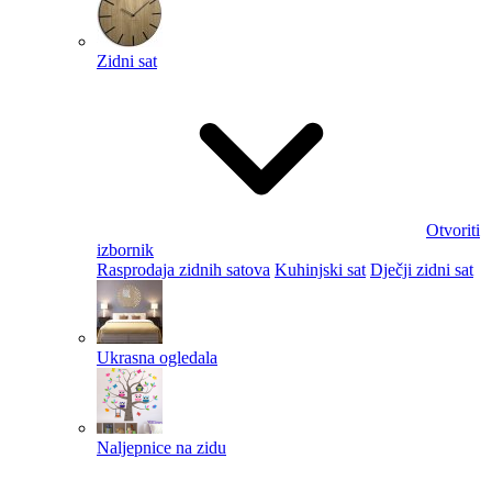
Zidni sat
Otvoriti
izbornik
Rasprodaja zidnih satova
Kuhinjski sat
Dječji zidni sat
Ukrasna ogledala
Naljepnice na zidu