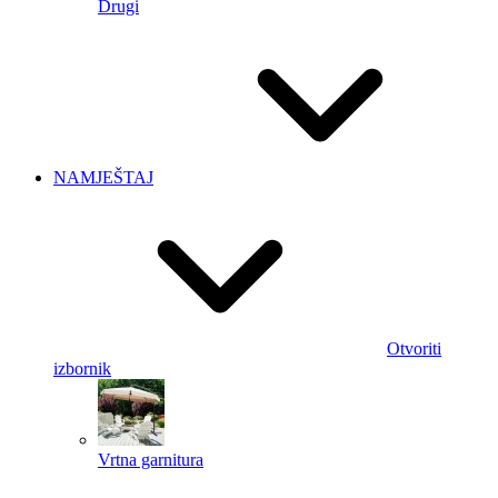
Drugi
NAMJEŠTAJ
Otvoriti
izbornik
Vrtna garnitura