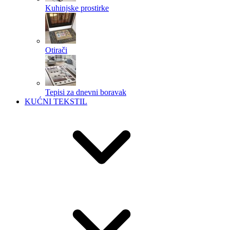
Kuhinjske prostirke
Otirači
Tepisi za dnevni boravak
KUĆNI TEKSTIL