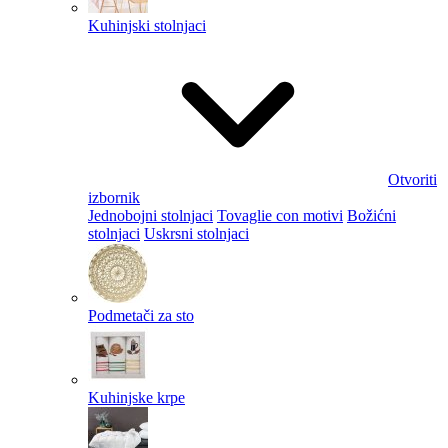
Kuhinjski stolnjaci
Otvoriti
izbornik
Jednobojni stolnjaci
Tovaglie con motivi
Božićni
stolnjaci
Uskrsni stolnjaci
Podmetači za sto
Kuhinjske krpe