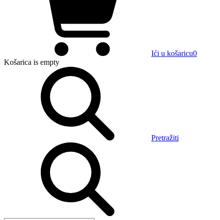
Ići u košaricu
0
Košarica
is empty
Pretražiti