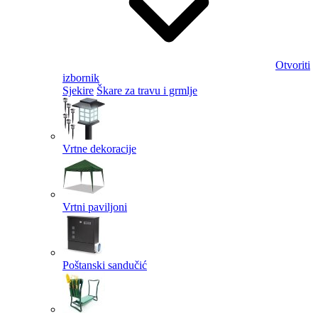
Otvoriti
izbornik
Sjekire
Škare za travu i grmlje
Vrtne dekoracije
Vrtni paviljoni
Poštanski sandučić