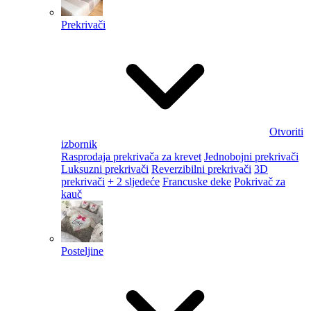
Prekrivači
Otvoriti
izbornik
Rasprodaja prekrivača za krevet
Jednobojni prekrivači
Luksuzni prekrivači
Reverzibilni prekrivači
3D
prekrivači
+ 2 sljedeće
Francuske deke
Pokrivač za
kauč
Posteljine