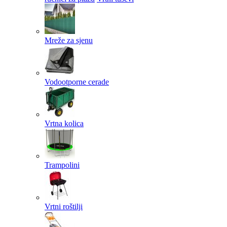
Mreže za sjenu
Vodootporne cerade
Vrtna kolica
Trampolini
Vrtni roštilji