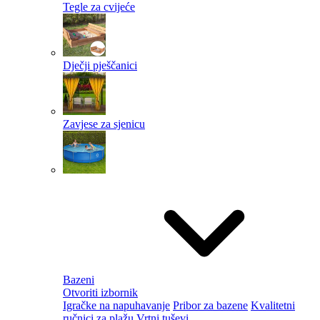
Tegle za cvijeće
Dječji pješčanici
Zavjese za sjenicu
Bazeni
Otvoriti izbornik
Igračke na napuhavanje
Pribor za bazene
Kvalitetni
ručnici za plažu
Vrtni tuševi