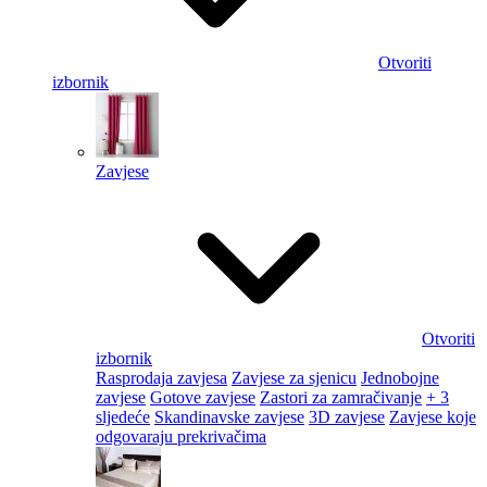
Otvoriti
izbornik
Zavjese
Otvoriti
izbornik
Rasprodaja zavjesa
Zavjese za sjenicu
Jednobojne
zavjese
Gotove zavjese
Zastori za zamračivanje
+ 3
sljedeće
Skandinavske zavjese
3D zavjese
Zavjese koje
odgovaraju prekrivačima