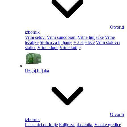
Otvoriti
izbornik
Vrtni setovi
Vrtni suncobrani
Vrtne ljuljačke
Vrtne
ležaljke
Stolica za ljuljanje
+ 3 sljedeće
Vrtni stolovi i
stolice
Vrtne klupe
Vrtne kutije
Uzgoj biljaka
Otvoriti
izbornik
Plastenici od folije
Folije za plastenike
Visoke gredice