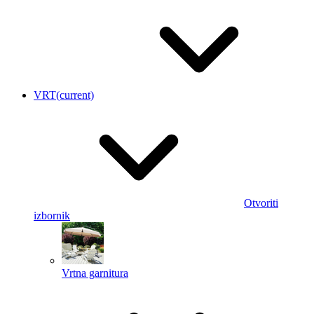
VRT
(current)
Otvoriti
izbornik
Vrtna garnitura