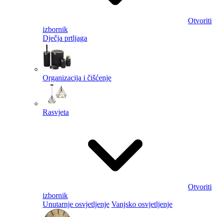
Otvoriti
izbornik
Dječja prtljaga
Organizacija i čišćenje
Rasvjeta
Otvoriti
izbornik
Unutarnje osvjetljenje
Vanjsko osvjetljenje