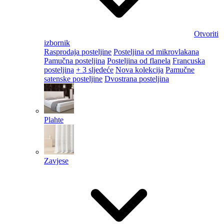
Otvoriti
izbornik
Rasprodaja posteljine
Posteljina od mikrovlakana
Pamučna posteljina
Posteljina od flanela
Francuska
posteljina
+ 3 sljedeće
Nova kolekcija
Pamučne
satenske posteljine
Dvostrana posteljina
Plahte
Zavjese