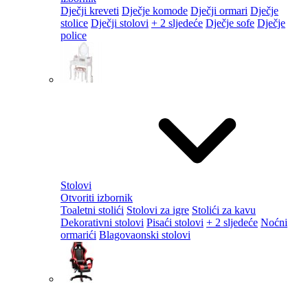
Dječji kreveti
Dječje komode
Dječji ormari
Dječje
stolice
Dječji stolovi
+ 2 sljedeće
Dječje sofe
Dječje
police
Stolovi
Otvoriti izbornik
Toaletni stolići
Stolovi za igre
Stolići za kavu
Dekorativni stolovi
Pisaći stolovi
+ 2 sljedeće
Noćni
ormarići
Blagovaonski stolovi