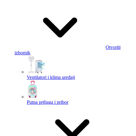
Otvoriti
izbornik
Ventilatori i klima uređaji
Putna prtljaga i pribor