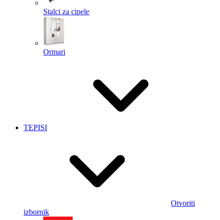
Stalci za cipele
Ormari
TEPISI
Otvoriti
izbornik