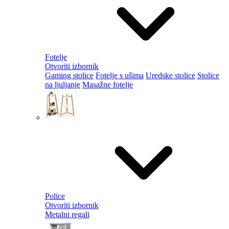
Fotelje
Otvoriti izbornik
Gaming stolice
Fotelje s ušima
Uredske stolice
Stolice
na ljuljanje
Masažne fotelje
Police
Otvoriti izbornik
Metalni regali