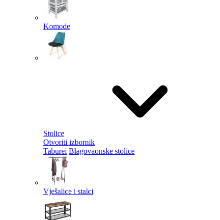
Komode
Stolice
Otvoriti izbornik
Taburei
Blagovaonske stolice
Vješalice i stalci