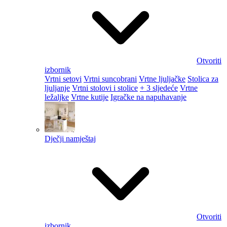
Otvoriti
izbornik
Vrtni setovi
Vrtni suncobrani
Vrtne ljuljačke
Stolica za
ljuljanje
Vrtni stolovi i stolice
+ 3 sljedeće
Vrtne
ležaljke
Vrtne kutije
Igračke na napuhavanje
Dječji namještaj
Otvoriti
izbornik