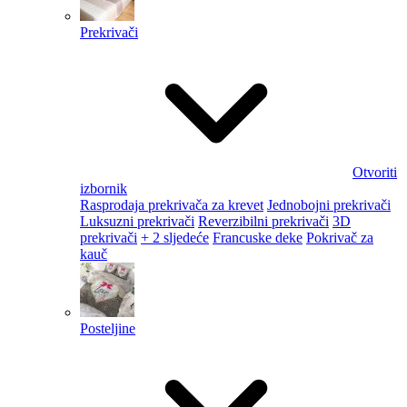
Prekrivači
Otvoriti
izbornik
Rasprodaja prekrivača za krevet
Jednobojni prekrivači
Luksuzni prekrivači
Reverzibilni prekrivači
3D
prekrivači
+ 2 sljedeće
Francuske deke
Pokrivač za
kauč
Posteljine