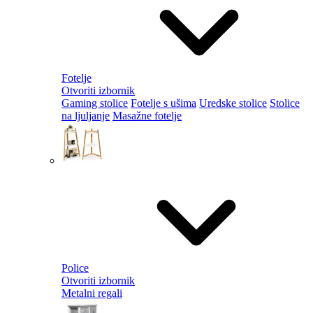
Fotelje
Otvoriti izbornik
Gaming stolice
Fotelje s ušima
Uredske stolice
Stolice
na ljuljanje
Masažne fotelje
Police
Otvoriti izbornik
Metalni regali