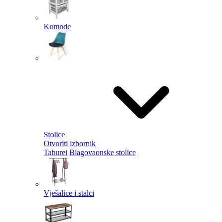
Komode
Stolice
Otvoriti izbornik
Taburei
Blagovaonske stolice
Vješalice i stalci