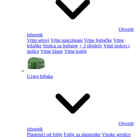
Otvoriti
izbornik
Vrtni setovi
Vrtni suncobrani
Vrtne ljuljačke
Vrtne
ležaljke
Stolica za ljuljanje
+ 3 sljedeće
Vrtni stolovi i
stolice
Vrtne klupe
Vrtne kutije
Uzgoj biljaka
Otvoriti
izbornik
Plastenici od folije
Folije za plastenike
Visoke gredice