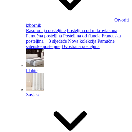
Otvoriti
izbornik
Rasprodaja posteljine
Posteljina od mikrovlakana
Pamučna posteljina
Posteljina od flanela
Francuska
posteljina
+ 3 sljedeće
Nova kolekcija
Pamučne
satenske posteljine
Dvostrana posteljina
Plahte
Zavjese