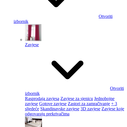
Otvoriti
izbornik
Zavjese
Otvoriti
izbornik
Rasprodaja zavjesa
Zavjese za sjenicu
Jednobojne
zavjese
Gotove zavjese
Zastori za zamračivanje
+ 3
sljedeće
Skandinavske zavjese
3D zavjese
Zavjese koje
odgovaraju prekrivačima