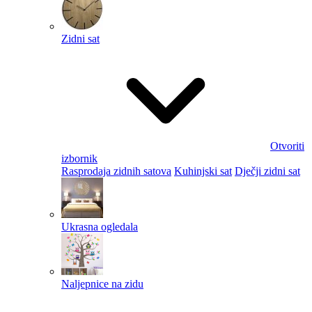
Zidni sat
Otvoriti
izbornik
Rasprodaja zidnih satova
Kuhinjski sat
Dječji zidni sat
Ukrasna ogledala
Naljepnice na zidu