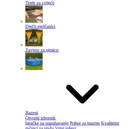
Tegle za cvijeće
Dječji pješčanici
Zavjese za sjenicu
Bazeni
Otvoriti izbornik
Igračke na napuhavanje
Pribor za bazene
Kvalitetni
ručnici za plažu
Vrtni tuševi