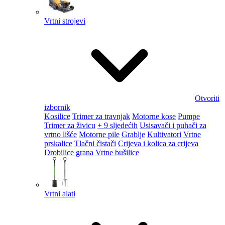
Vrtni strojevi
Otvoriti
izbornik
Kosilice
Trimer za travnjak
Motorne kose
Pumpe
Trimer za živicu
+ 9 sljedećih
Usisavači i puhači za
vrtno lišće
Motorne pile
Grablje
Kultivatori
Vrtne
prskalice
Tlačni čistači
Crijeva i kolica za crijeva
Drobilice grana
Vrtne bušilice
Vrtni alati