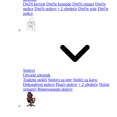
Dječji kreveti
Dječje komode
Dječji ormari
Dječje
stolice
Dječji stolovi
+ 2 sljedeće
Dječje sofe
Dječje
police
Stolovi
Otvoriti izbornik
Toaletni stolići
Stolovi za igre
Stolići za kavu
Dekorativni stolovi
Pisaći stolovi
+ 2 sljedeće
Noćni
ormarići
Blagovaonski stolovi