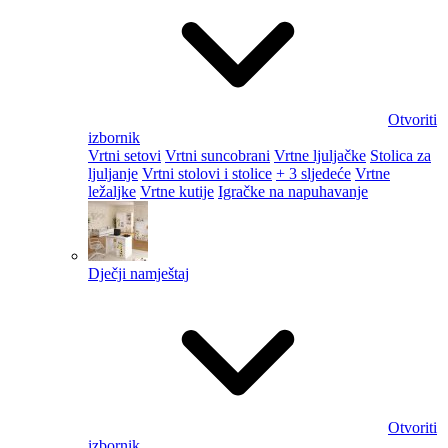
Otvoriti
izbornik
Vrtni setovi
Vrtni suncobrani
Vrtne ljuljačke
Stolica za
ljuljanje
Vrtni stolovi i stolice
+ 3 sljedeće
Vrtne
ležaljke
Vrtne kutije
Igračke na napuhavanje
Dječji namještaj
Otvoriti
izbornik