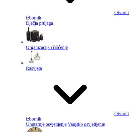
Otvoriti
izbornik
Dječja prtljaga
Organizacija i čišćenje
Rasvjeta
Otvoriti
izbornik
Unutarnje osvjetljenje
Vanjsko osvjetljenje