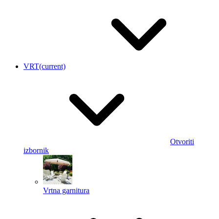
VRT
(current)
Otvoriti
izbornik
Vrtna garnitura