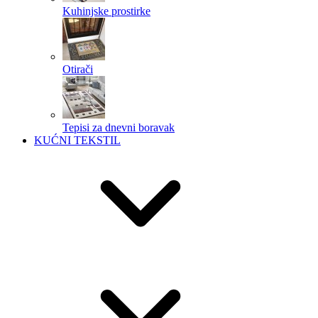
Kuhinjske prostirke
Otirači
Tepisi za dnevni boravak
KUĆNI TEKSTIL