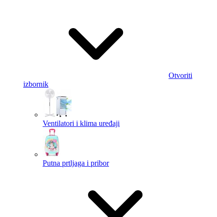
Otvoriti
izbornik
Ventilatori i klima uređaji
Putna prtljaga i pribor