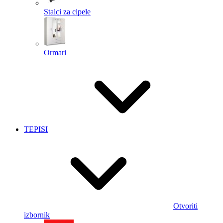
Stalci za cipele
Ormari
TEPISI
Otvoriti
izbornik