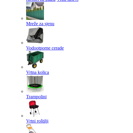
Mreže za sjenu
Vodootporne cerade
Vrtna kolica
Trampolini
Vrtni roštilji