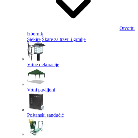
Otvoriti
izbornik
Sjekire
Škare za travu i grmlje
Vrtne dekoracije
Vrtni paviljoni
Poštanski sandučić