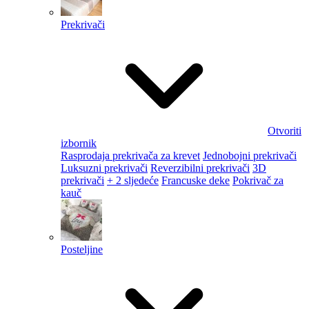
Prekrivači
Otvoriti
izbornik
Rasprodaja prekrivača za krevet
Jednobojni prekrivači
Luksuzni prekrivači
Reverzibilni prekrivači
3D
prekrivači
+ 2 sljedeće
Francuske deke
Pokrivač za
kauč
Posteljine