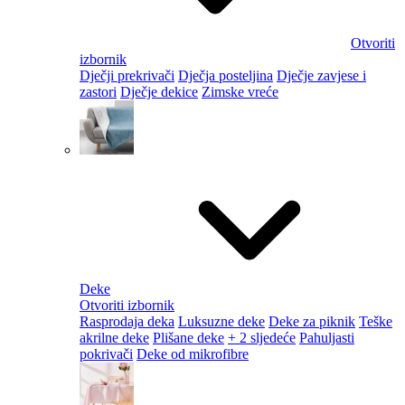
Otvoriti
izbornik
Dječji prekrivači
Dječja posteljina
Dječje zavjese i
zastori
Dječje dekice
Zimske vreće
Deke
Otvoriti izbornik
Rasprodaja deka
Luksuzne deke
Deke za piknik
Teške
akrilne deke
Plišane deke
+ 2 sljedeće
Pahuljasti
pokrivači
Deke od mikrofibre