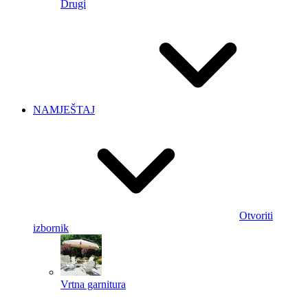
Drugi
NAMJEŠTAJ
Otvoriti
izbornik
Vrtna garnitura