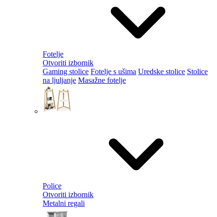
Fotelje
Otvoriti izbornik
Gaming stolice
Fotelje s ušima
Uredske stolice
Stolice
na ljuljanje
Masažne fotelje
Police
Otvoriti izbornik
Metalni regali