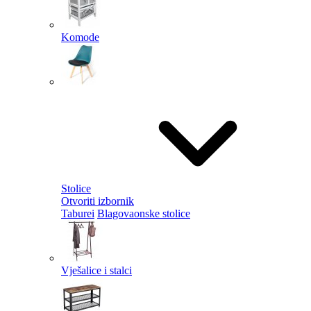
Komode
Stolice
Otvoriti izbornik
Taburei
Blagovaonske stolice
Vješalice i stalci