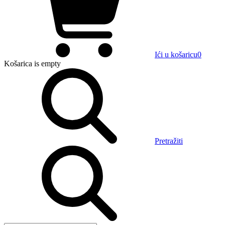
Ići u košaricu
0
Košarica
is empty
Pretražiti