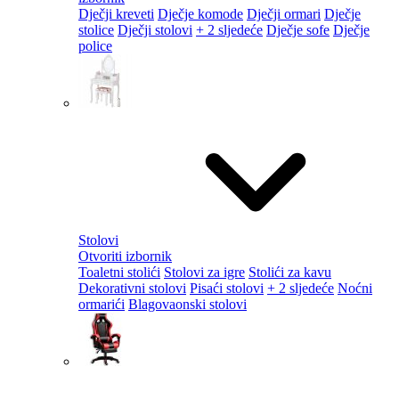
Dječji kreveti
Dječje komode
Dječji ormari
Dječje
stolice
Dječji stolovi
+ 2 sljedeće
Dječje sofe
Dječje
police
Stolovi
Otvoriti izbornik
Toaletni stolići
Stolovi za igre
Stolići za kavu
Dekorativni stolovi
Pisaći stolovi
+ 2 sljedeće
Noćni
ormarići
Blagovaonski stolovi