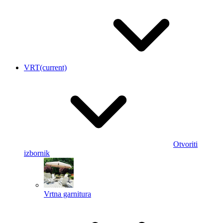
VRT
(current)
Otvoriti
izbornik
Vrtna garnitura