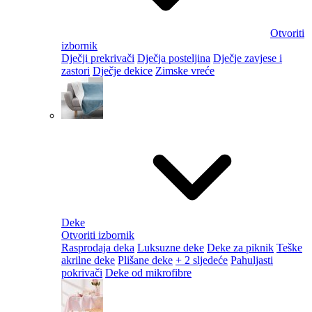
Otvoriti
izbornik
Dječji prekrivači
Dječja posteljina
Dječje zavjese i
zastori
Dječje dekice
Zimske vreće
Deke
Otvoriti izbornik
Rasprodaja deka
Luksuzne deke
Deke za piknik
Teške
akrilne deke
Plišane deke
+ 2 sljedeće
Pahuljasti
pokrivači
Deke od mikrofibre