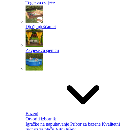
Tegle za cvijeće
Dječji pješčanici
Zavjese za sjenicu
Bazeni
Otvoriti izbornik
Igračke na napuhavanje
Pribor za bazene
Kvalitetni
ručnici za plažu
Vrtni tuševi