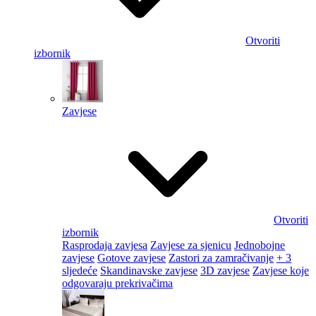
Otvoriti
izbornik
Zavjese
Otvoriti
izbornik
Rasprodaja zavjesa
Zavjese za sjenicu
Jednobojne
zavjese
Gotove zavjese
Zastori za zamračivanje
+ 3
sljedeće
Skandinavske zavjese
3D zavjese
Zavjese koje
odgovaraju prekrivačima