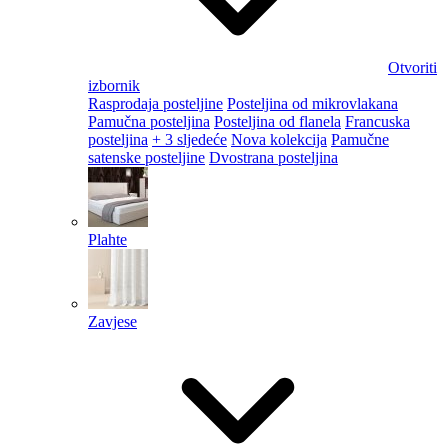
Otvoriti
izbornik
Rasprodaja posteljine
Posteljina od mikrovlakana
Pamučna posteljina
Posteljina od flanela
Francuska
posteljina
+ 3 sljedeće
Nova kolekcija
Pamučne
satenske posteljine
Dvostrana posteljina
Plahte
Zavjese