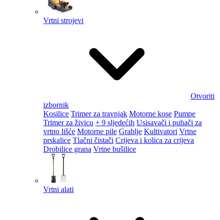
Vrtni strojevi
Otvoriti
izbornik
Kosilice
Trimer za travnjak
Motorne kose
Pumpe
Trimer za živicu
+ 9 sljedećih
Usisavači i puhači za
vrtno lišće
Motorne pile
Grablje
Kultivatori
Vrtne
prskalice
Tlačni čistači
Crijeva i kolica za crijeva
Drobilice grana
Vrtne bušilice
Vrtni alati