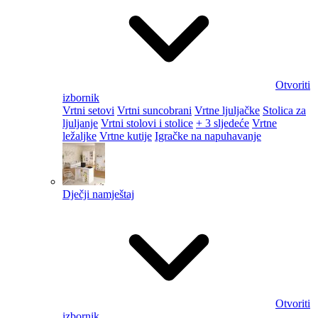
Otvoriti
izbornik
Vrtni setovi
Vrtni suncobrani
Vrtne ljuljačke
Stolica za
ljuljanje
Vrtni stolovi i stolice
+ 3 sljedeće
Vrtne
ležaljke
Vrtne kutije
Igračke na napuhavanje
Dječji namještaj
Otvoriti
izbornik