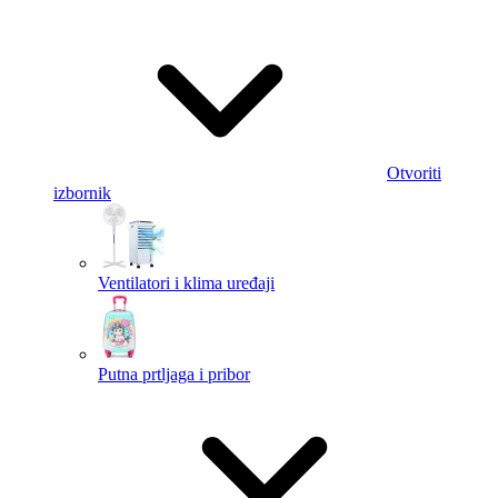
Otvoriti
izbornik
Ventilatori i klima uređaji
Putna prtljaga i pribor