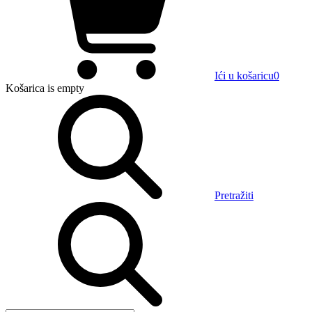
Ići u košaricu
0
Košarica
is empty
Pretražiti