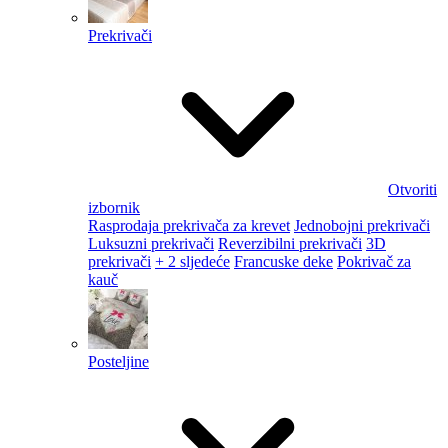
Prekrivači
Otvoriti
izbornik
Rasprodaja prekrivača za krevet
Jednobojni prekrivači
Luksuzni prekrivači
Reverzibilni prekrivači
3D
prekrivači
+ 2 sljedeće
Francuske deke
Pokrivač za
kauč
Posteljine