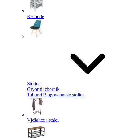
Komode
Stolice
Otvoriti izbornik
Taburei
Blagovaonske stolice
Vješalice i stalci