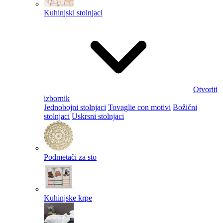
Kuhinjski stolnjaci
Otvoriti
izbornik
Jednobojni stolnjaci
Tovaglie con motivi
Božićni
stolnjaci
Uskrsni stolnjaci
Podmetači za sto
Kuhinjske krpe