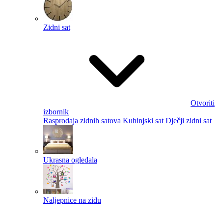
Zidni sat
Otvoriti
izbornik
Rasprodaja zidnih satova
Kuhinjski sat
Dječji zidni sat
Ukrasna ogledala
Naljepnice na zidu