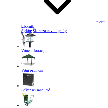
Otvoriti
izbornik
Sjekire
Škare za travu i grmlje
Vrtne dekoracije
Vrtni paviljoni
Poštanski sandučić