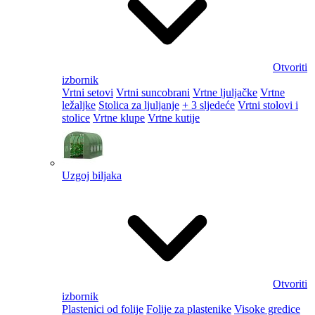
Otvoriti
izbornik
Vrtni setovi
Vrtni suncobrani
Vrtne ljuljačke
Vrtne
ležaljke
Stolica za ljuljanje
+ 3 sljedeće
Vrtni stolovi i
stolice
Vrtne klupe
Vrtne kutije
Uzgoj biljaka
Otvoriti
izbornik
Plastenici od folije
Folije za plastenike
Visoke gredice