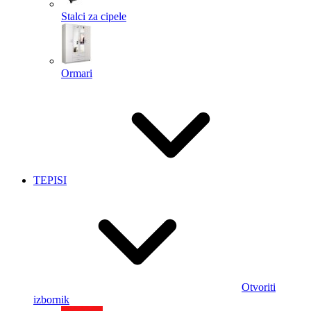
Stalci za cipele
Ormari
TEPISI
Otvoriti
izbornik