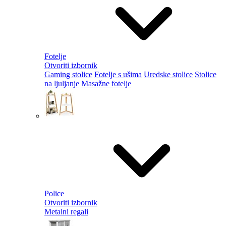
Fotelje
Otvoriti izbornik
Gaming stolice
Fotelje s ušima
Uredske stolice
Stolice
na ljuljanje
Masažne fotelje
Police
Otvoriti izbornik
Metalni regali