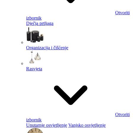
Otvoriti
izbornik
Dječja prtljaga
Organizacija i čišćenje
Rasvjeta
Otvoriti
izbornik
Unutarnje osvjetljenje
Vanjsko osvjetljenje