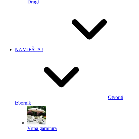
Drugi
NAMJEŠTAJ
Otvoriti
izbornik
Vrtna garnitura