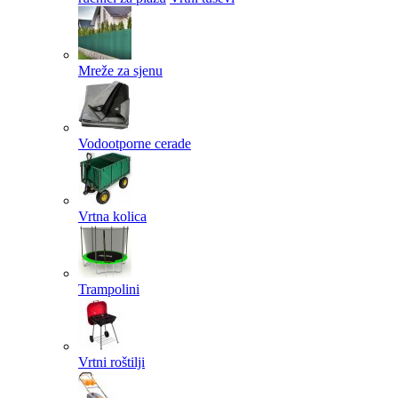
Mreže za sjenu
Vodootporne cerade
Vrtna kolica
Trampolini
Vrtni roštilji