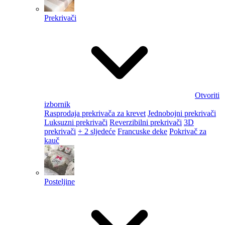
Prekrivači
Otvoriti
izbornik
Rasprodaja prekrivača za krevet
Jednobojni prekrivači
Luksuzni prekrivači
Reverzibilni prekrivači
3D
prekrivači
+ 2 sljedeće
Francuske deke
Pokrivač za
kauč
Posteljine