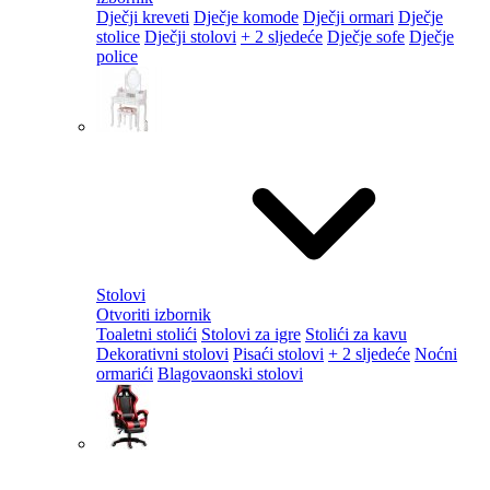
Dječji kreveti
Dječje komode
Dječji ormari
Dječje
stolice
Dječji stolovi
+ 2 sljedeće
Dječje sofe
Dječje
police
Stolovi
Otvoriti izbornik
Toaletni stolići
Stolovi za igre
Stolići za kavu
Dekorativni stolovi
Pisaći stolovi
+ 2 sljedeće
Noćni
ormarići
Blagovaonski stolovi