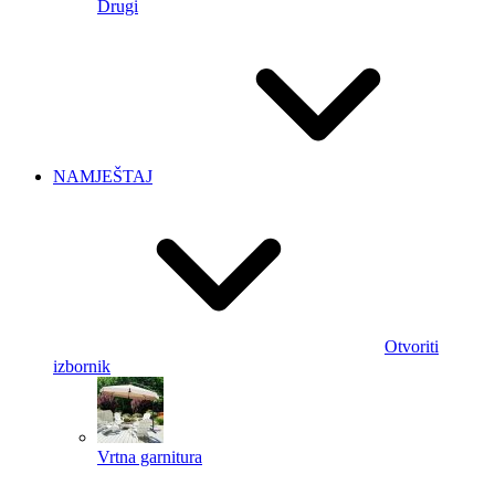
Drugi
NAMJEŠTAJ
Otvoriti
izbornik
Vrtna garnitura