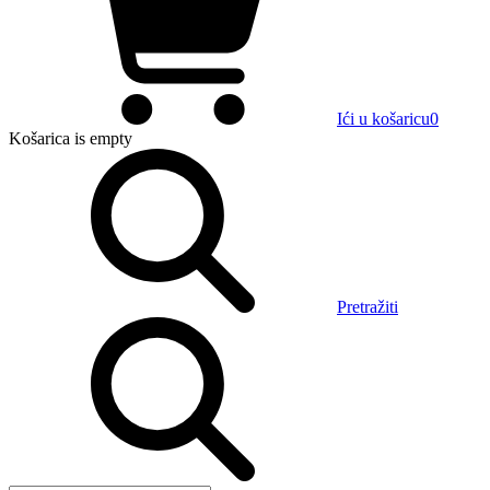
Ići u košaricu
0
Košarica
is empty
Pretražiti