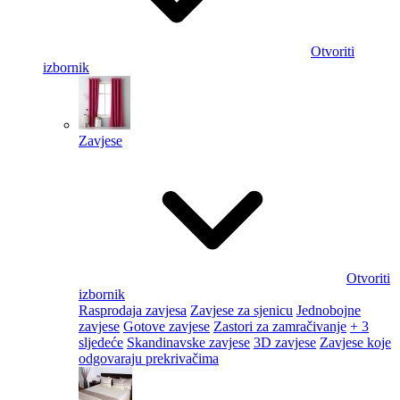
Otvoriti
izbornik
Zavjese
Otvoriti
izbornik
Rasprodaja zavjesa
Zavjese za sjenicu
Jednobojne
zavjese
Gotove zavjese
Zastori za zamračivanje
+ 3
sljedeće
Skandinavske zavjese
3D zavjese
Zavjese koje
odgovaraju prekrivačima