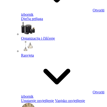
Otvoriti
izbornik
Dječja prtljaga
Organizacija i čišćenje
Rasvjeta
Otvoriti
izbornik
Unutarnje osvjetljenje
Vanjsko osvjetljenje