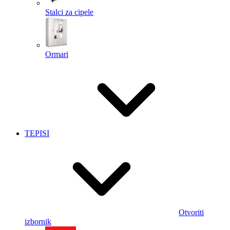
Stalci za cipele
Ormari
TEPISI
Otvoriti
izbornik