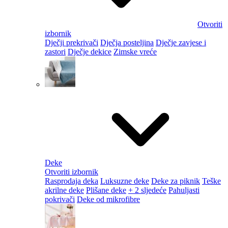
Otvoriti
izbornik
Dječji prekrivači
Dječja posteljina
Dječje zavjese i
zastori
Dječje dekice
Zimske vreće
Deke
Otvoriti izbornik
Rasprodaja deka
Luksuzne deke
Deke za piknik
Teške
akrilne deke
Plišane deke
+ 2 sljedeće
Pahuljasti
pokrivači
Deke od mikrofibre