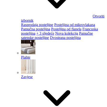
Otvoriti
izbornik
Rasprodaja posteljine
Posteljina od mikrovlakana
Pamučna posteljina
Posteljina od flanela
Francuska
posteljina
+ 3 sljedeće
Nova kolekcija
Pamučne
satenske posteljine
Dvostrana posteljina
Plahte
Zavjese