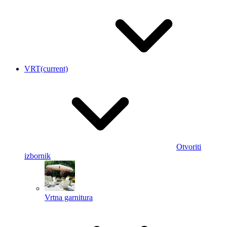
VRT
(current)
Otvoriti
izbornik
Vrtna garnitura