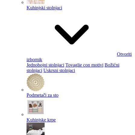
Kuhinjski stolnjaci
Otvoriti
izbornik
Jednobojni stolnjaci
Tovaglie con motivi
Božićni
stolnjaci
Uskrsni stolnjaci
Podmetači za sto
Kuhinjske krpe