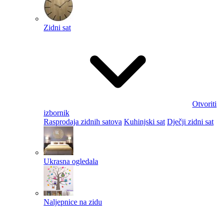
Zidni sat
Otvoriti
izbornik
Rasprodaja zidnih satova
Kuhinjski sat
Dječji zidni sat
Ukrasna ogledala
Naljepnice na zidu