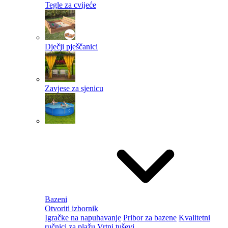
Tegle za cvijeće
Dječji pješčanici
Zavjese za sjenicu
Bazeni
Otvoriti izbornik
Igračke na napuhavanje
Pribor za bazene
Kvalitetni
ručnici za plažu
Vrtni tuševi