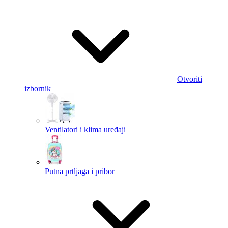
Otvoriti
izbornik
Ventilatori i klima uređaji
Putna prtljaga i pribor