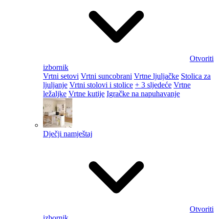
Otvoriti
izbornik
Vrtni setovi
Vrtni suncobrani
Vrtne ljuljačke
Stolica za
ljuljanje
Vrtni stolovi i stolice
+ 3 sljedeće
Vrtne
ležaljke
Vrtne kutije
Igračke na napuhavanje
Dječji namještaj
Otvoriti
izbornik