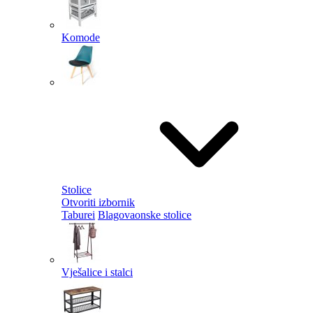
Komode
Stolice
Otvoriti izbornik
Taburei
Blagovaonske stolice
Vješalice i stalci