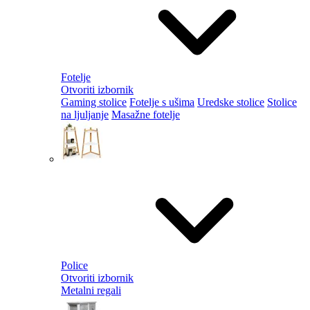
Fotelje
Otvoriti izbornik
Gaming stolice
Fotelje s ušima
Uredske stolice
Stolice
na ljuljanje
Masažne fotelje
Police
Otvoriti izbornik
Metalni regali