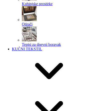
Kuhinjske prostirke
Otirači
Tepisi za dnevni boravak
KUĆNI TEKSTIL