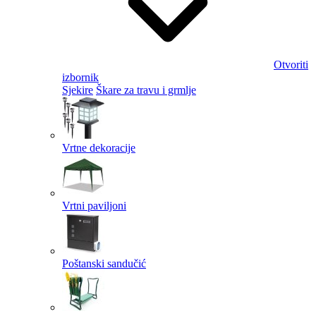
Otvoriti
izbornik
Sjekire
Škare za travu i grmlje
Vrtne dekoracije
Vrtni paviljoni
Poštanski sandučić