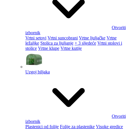
Otvoriti
izbornik
Vrtni setovi
Vrtni suncobrani
Vrtne ljuljačke
Vrtne
ležaljke
Stolica za ljuljanje
+ 3 sljedeće
Vrtni stolovi i
stolice
Vrtne klupe
Vrtne kutije
Uzgoj biljaka
Otvoriti
izbornik
Plastenici od folije
Folije za plastenike
Visoke gredice