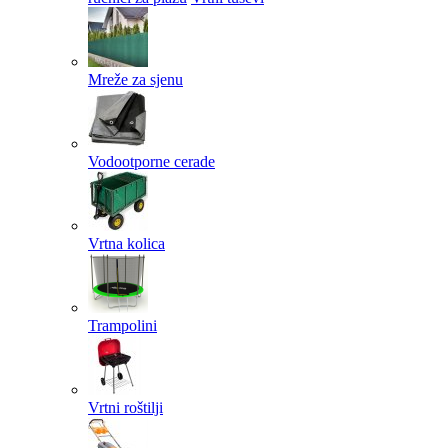
Mreže za sjenu
Vodootporne cerade
Vrtna kolica
Trampolini
Vrtni roštilji