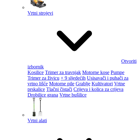
Vrtni strojevi
Otvoriti
izbornik
Kosilice
Trimer za travnjak
Motorne kose
Pumpe
Trimer za živicu
+ 9 sljedećih
Usisavači i puhači za
vrtno lišće
Motorne pile
Grablje
Kultivatori
Vrtne
prskalice
Tlačni čistači
Crijeva i kolica za crijeva
Drobilice grana
Vrtne bušilice
Vrtni alati