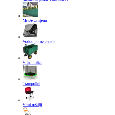
Mreže za sjenu
Vodootporne cerade
Vrtna kolica
Trampolini
Vrtni roštilji