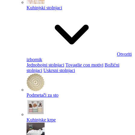
Kuhinjski stolnjaci
Otvoriti
izbornik
Jednobojni stolnjaci
Tovaglie con motivi
Božićni
stolnjaci
Uskrsni stolnjaci
Podmetači za sto
Kuhinjske krpe