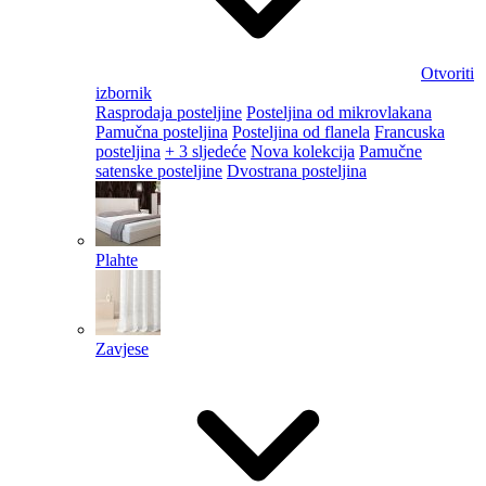
Otvoriti
izbornik
Rasprodaja posteljine
Posteljina od mikrovlakana
Pamučna posteljina
Posteljina od flanela
Francuska
posteljina
+ 3 sljedeće
Nova kolekcija
Pamučne
satenske posteljine
Dvostrana posteljina
Plahte
Zavjese