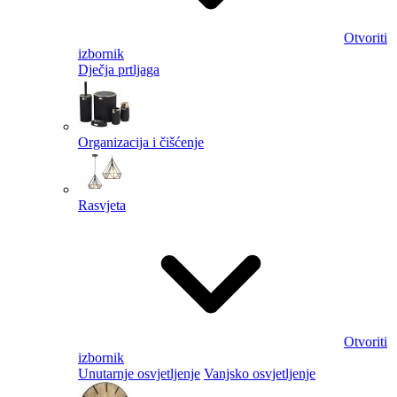
Otvoriti
izbornik
Dječja prtljaga
Organizacija i čišćenje
Rasvjeta
Otvoriti
izbornik
Unutarnje osvjetljenje
Vanjsko osvjetljenje