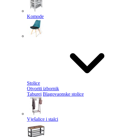
Komode
Stolice
Otvoriti izbornik
Taburei
Blagovaonske stolice
Vješalice i stalci