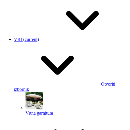
VRT
(current)
Otvoriti
izbornik
Vrtna garnitura