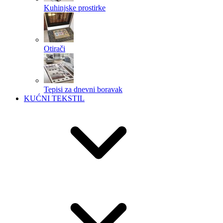
Kuhinjske prostirke
Otirači
Tepisi za dnevni boravak
KUĆNI TEKSTIL