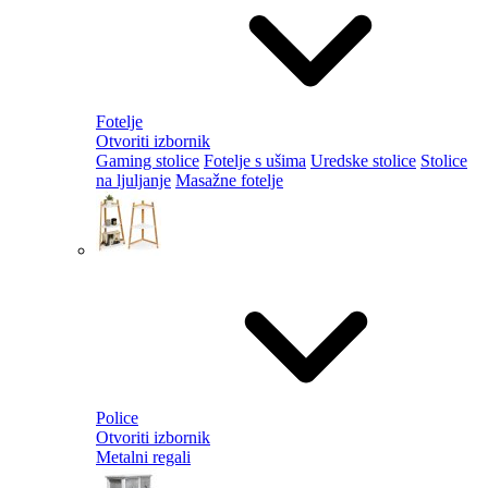
Fotelje
Otvoriti izbornik
Gaming stolice
Fotelje s ušima
Uredske stolice
Stolice
na ljuljanje
Masažne fotelje
Police
Otvoriti izbornik
Metalni regali