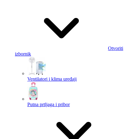
Otvoriti
izbornik
Ventilatori i klima uređaji
Putna prtljaga i pribor