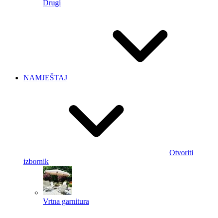
Drugi
NAMJEŠTAJ
Otvoriti
izbornik
Vrtna garnitura