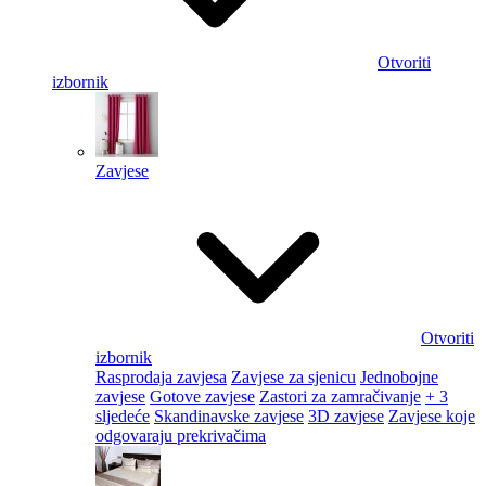
Otvoriti
izbornik
Zavjese
Otvoriti
izbornik
Rasprodaja zavjesa
Zavjese za sjenicu
Jednobojne
zavjese
Gotove zavjese
Zastori za zamračivanje
+ 3
sljedeće
Skandinavske zavjese
3D zavjese
Zavjese koje
odgovaraju prekrivačima