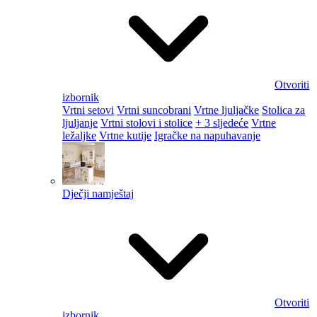
Otvoriti
izbornik
Vrtni setovi
Vrtni suncobrani
Vrtne ljuljačke
Stolica za
ljuljanje
Vrtni stolovi i stolice
+ 3 sljedeće
Vrtne
ležaljke
Vrtne kutije
Igračke na napuhavanje
Dječji namještaj
Otvoriti
izbornik