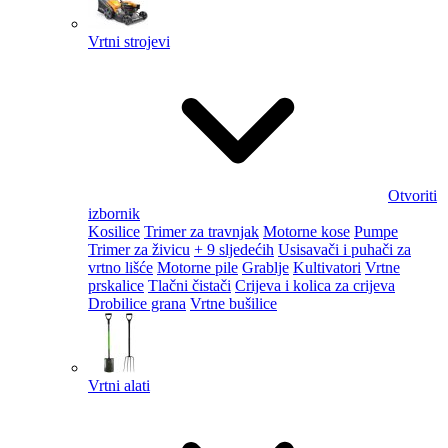
Vrtni strojevi
Otvoriti
izbornik
Kosilice
Trimer za travnjak
Motorne kose
Pumpe
Trimer za živicu
+ 9 sljedećih
Usisavači i puhači za
vrtno lišće
Motorne pile
Grablje
Kultivatori
Vrtne
prskalice
Tlačni čistači
Crijeva i kolica za crijeva
Drobilice grana
Vrtne bušilice
Vrtni alati