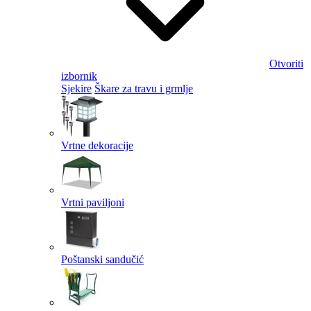
Otvoriti
izbornik
Sjekire
Škare za travu i grmlje
Vrtne dekoracije
Vrtni paviljoni
Poštanski sandučić