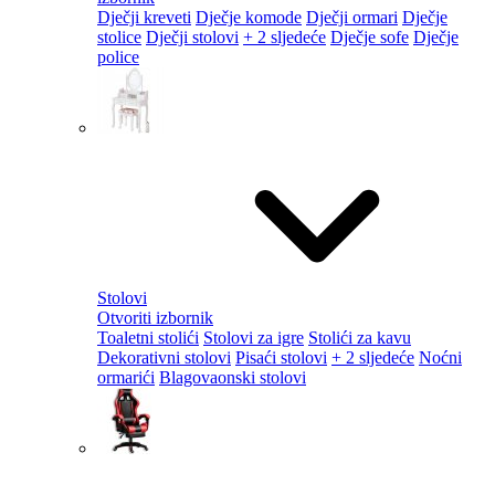
Dječji kreveti
Dječje komode
Dječji ormari
Dječje
stolice
Dječji stolovi
+ 2 sljedeće
Dječje sofe
Dječje
police
Stolovi
Otvoriti izbornik
Toaletni stolići
Stolovi za igre
Stolići za kavu
Dekorativni stolovi
Pisaći stolovi
+ 2 sljedeće
Noćni
ormarići
Blagovaonski stolovi