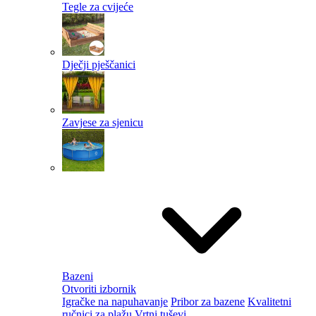
Tegle za cvijeće
Dječji pješčanici
Zavjese za sjenicu
Bazeni
Otvoriti izbornik
Igračke na napuhavanje
Pribor za bazene
Kvalitetni
ručnici za plažu
Vrtni tuševi