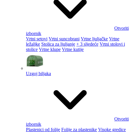
Otvoriti
izbornik
Vrtni setovi
Vrtni suncobrani
Vrtne ljuljačke
Vrtne
ležaljke
Stolica za ljuljanje
+ 3 sljedeće
Vrtni stolovi i
stolice
Vrtne klupe
Vrtne kutije
Uzgoj biljaka
Otvoriti
izbornik
Plastenici od folije
Folije za plastenike
Visoke gredice