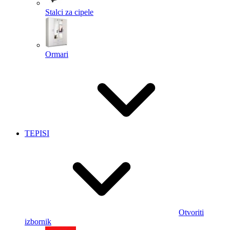
Stalci za cipele
Ormari
TEPISI
Otvoriti
izbornik