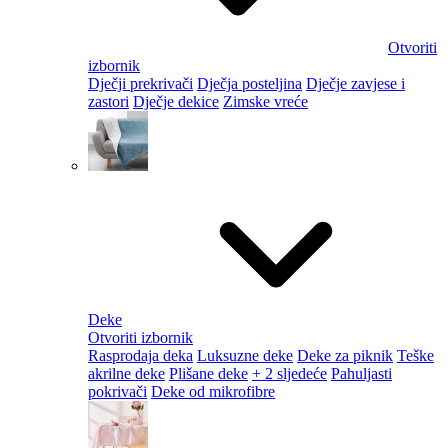
Otvoriti
izbornik
Dječji prekrivači
Dječja posteljina
Dječje zavjese i
zastori
Dječje dekice
Zimske vreće
Deke
Otvoriti izbornik
Rasprodaja deka
Luksuzne deke
Deke za piknik
Teške
akrilne deke
Plišane deke
+ 2 sljedeće
Pahuljasti
pokrivači
Deke od mikrofibre