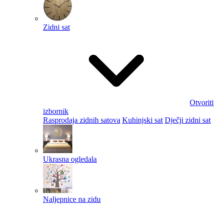
Zidni sat
Otvoriti
izbornik
Rasprodaja zidnih satova
Kuhinjski sat
Dječji zidni sat
Ukrasna ogledala
Naljepnice na zidu