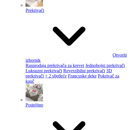
Prekrivači
Otvoriti
izbornik
Rasprodaja prekrivača za krevet
Jednobojni prekrivači
Luksuzni prekrivači
Reverzibilni prekrivači
3D
prekrivači
+ 2 sljedeće
Francuske deke
Pokrivač za
kauč
Posteljine