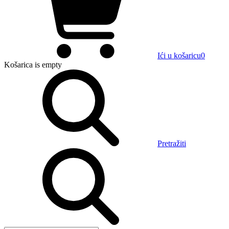
Ići u košaricu
0
Košarica
is empty
Pretražiti