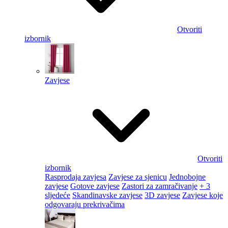
Otvoriti
izbornik
Zavjese
Otvoriti
izbornik
Rasprodaja zavjesa
Zavjese za sjenicu
Jednobojne
zavjese
Gotove zavjese
Zastori za zamračivanje
+ 3
sljedeće
Skandinavske zavjese
3D zavjese
Zavjese koje
odgovaraju prekrivačima