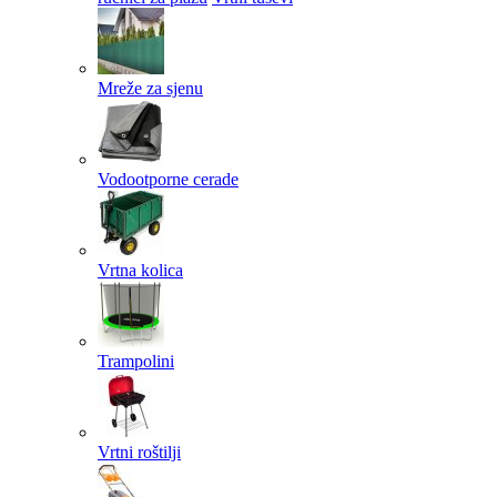
Mreže za sjenu
Vodootporne cerade
Vrtna kolica
Trampolini
Vrtni roštilji