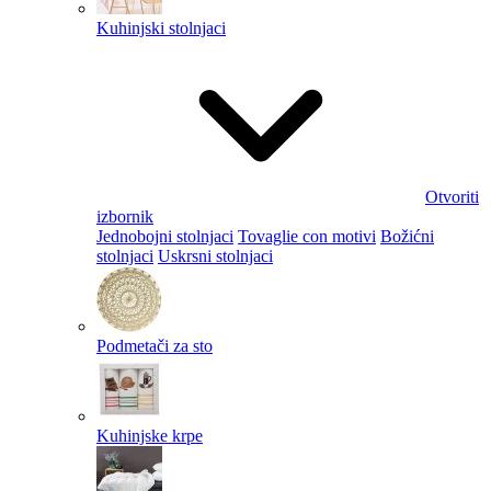
Kuhinjski stolnjaci
Otvoriti
izbornik
Jednobojni stolnjaci
Tovaglie con motivi
Božićni
stolnjaci
Uskrsni stolnjaci
Podmetači za sto
Kuhinjske krpe