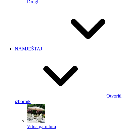
Drugi
NAMJEŠTAJ
Otvoriti
izbornik
Vrtna garnitura