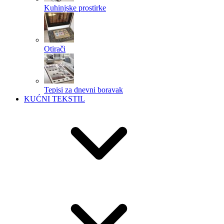
Kuhinjske prostirke
Otirači
Tepisi za dnevni boravak
KUĆNI TEKSTIL