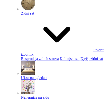
Zidni sat
Otvoriti
izbornik
Rasprodaja zidnih satova
Kuhinjski sat
Dječji zidni sat
Ukrasna ogledala
Naljepnice na zidu