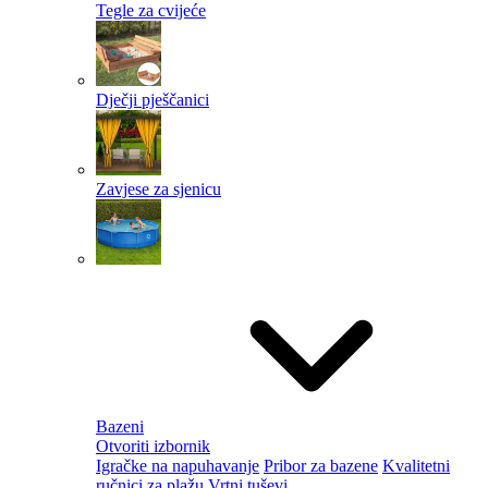
Tegle za cvijeće
Dječji pješčanici
Zavjese za sjenicu
Bazeni
Otvoriti izbornik
Igračke na napuhavanje
Pribor za bazene
Kvalitetni
ručnici za plažu
Vrtni tuševi