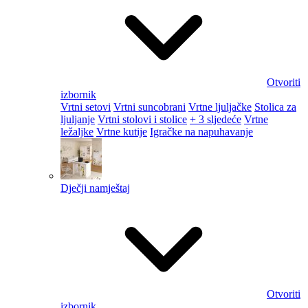
Otvoriti
izbornik
Vrtni setovi
Vrtni suncobrani
Vrtne ljuljačke
Stolica za
ljuljanje
Vrtni stolovi i stolice
+ 3 sljedeće
Vrtne
ležaljke
Vrtne kutije
Igračke na napuhavanje
Dječji namještaj
Otvoriti
izbornik