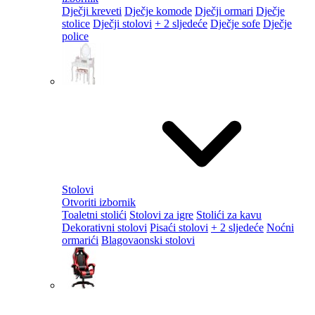
Dječji kreveti
Dječje komode
Dječji ormari
Dječje
stolice
Dječji stolovi
+ 2 sljedeće
Dječje sofe
Dječje
police
Stolovi
Otvoriti izbornik
Toaletni stolići
Stolovi za igre
Stolići za kavu
Dekorativni stolovi
Pisaći stolovi
+ 2 sljedeće
Noćni
ormarići
Blagovaonski stolovi