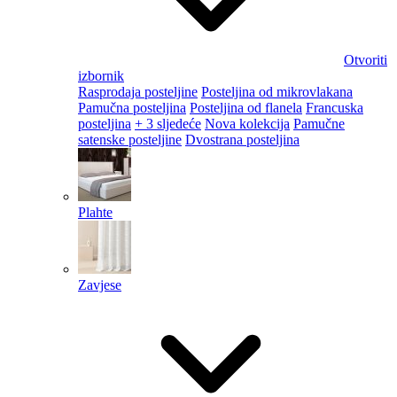
Otvoriti
izbornik
Rasprodaja posteljine
Posteljina od mikrovlakana
Pamučna posteljina
Posteljina od flanela
Francuska
posteljina
+ 3 sljedeće
Nova kolekcija
Pamučne
satenske posteljine
Dvostrana posteljina
Plahte
Zavjese