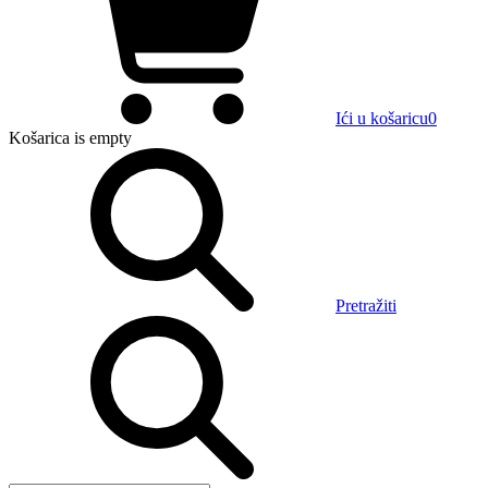
Ići u košaricu
0
Košarica
is empty
Pretražiti