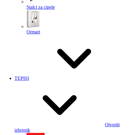
Stalci za cipele
Ormari
TEPISI
Otvoriti
izbornik