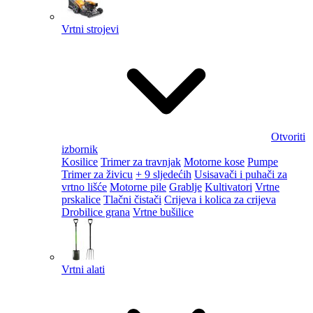
Vrtni strojevi
Otvoriti
izbornik
Kosilice
Trimer za travnjak
Motorne kose
Pumpe
Trimer za živicu
+ 9 sljedećih
Usisavači i puhači za
vrtno lišće
Motorne pile
Grablje
Kultivatori
Vrtne
prskalice
Tlačni čistači
Crijeva i kolica za crijeva
Drobilice grana
Vrtne bušilice
Vrtni alati