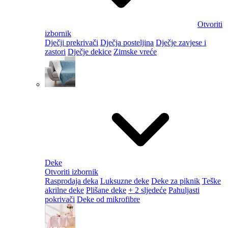
Otvoriti
izbornik
Dječji prekrivači
Dječja posteljina
Dječje zavjese i
zastori
Dječje dekice
Zimske vreće
Deke
Otvoriti izbornik
Rasprodaja deka
Luksuzne deke
Deke za piknik
Teške
akrilne deke
Plišane deke
+ 2 sljedeće
Pahuljasti
pokrivači
Deke od mikrofibre