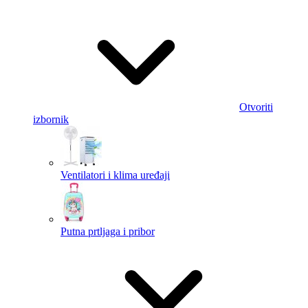
Otvoriti
izbornik
Ventilatori i klima uređaji
Putna prtljaga i pribor