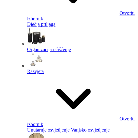
Otvoriti
izbornik
Dječja prtljaga
Organizacija i čišćenje
Rasvjeta
Otvoriti
izbornik
Unutarnje osvjetljenje
Vanjsko osvjetljenje