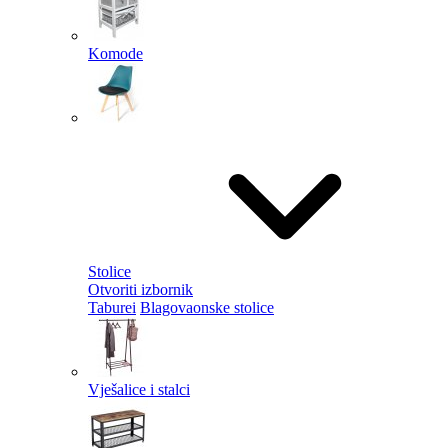
Komode
Stolice
Otvoriti izbornik
Taburei
Blagovaonske stolice
Vješalice i stalci