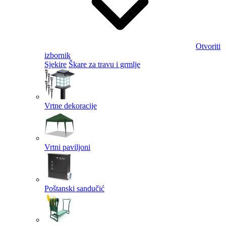
Otvoriti
izbornik
Sjekire
Škare za travu i grmlje
Vrtne dekoracije
Vrtni paviljoni
Poštanski sandučić