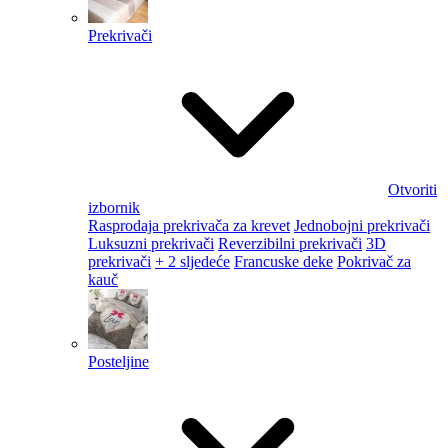
Prekrivači
Otvoriti
izbornik
Rasprodaja prekrivača za krevet
Jednobojni prekrivači
Luksuzni prekrivači
Reverzibilni prekrivači
3D
prekrivači
+ 2 sljedeće
Francuske deke
Pokrivač za
kauč
Posteljine