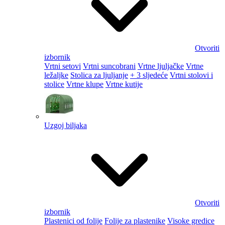
Otvoriti
izbornik
Vrtni setovi
Vrtni suncobrani
Vrtne ljuljačke
Vrtne
ležaljke
Stolica za ljuljanje
+ 3 sljedeće
Vrtni stolovi i
stolice
Vrtne klupe
Vrtne kutije
Uzgoj biljaka
Otvoriti
izbornik
Plastenici od folije
Folije za plastenike
Visoke gredice