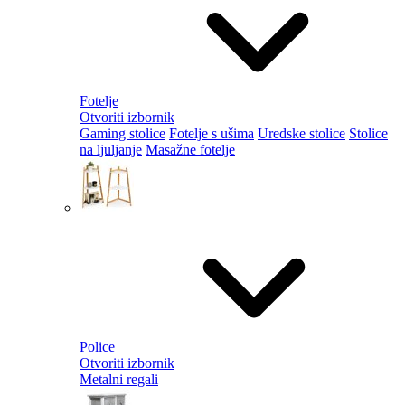
Fotelje
Otvoriti izbornik
Gaming stolice
Fotelje s ušima
Uredske stolice
Stolice
na ljuljanje
Masažne fotelje
Police
Otvoriti izbornik
Metalni regali