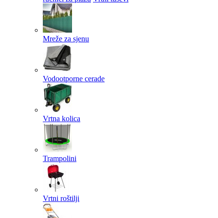
Mreže za sjenu
Vodootporne cerade
Vrtna kolica
Trampolini
Vrtni roštilji