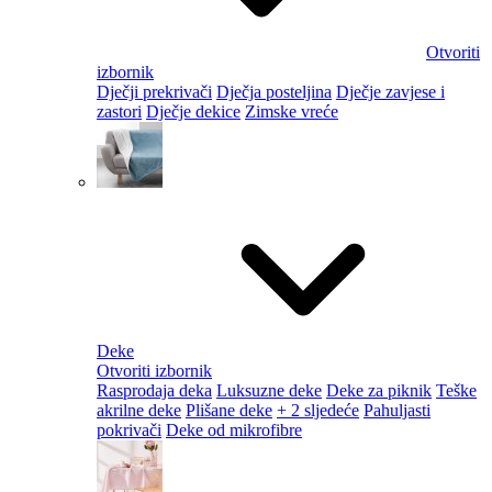
Otvoriti
izbornik
Dječji prekrivači
Dječja posteljina
Dječje zavjese i
zastori
Dječje dekice
Zimske vreće
Deke
Otvoriti izbornik
Rasprodaja deka
Luksuzne deke
Deke za piknik
Teške
akrilne deke
Plišane deke
+ 2 sljedeće
Pahuljasti
pokrivači
Deke od mikrofibre