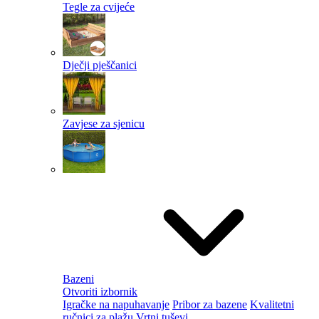
Tegle za cvijeće
Dječji pješčanici
Zavjese za sjenicu
Bazeni
Otvoriti izbornik
Igračke na napuhavanje
Pribor za bazene
Kvalitetni
ručnici za plažu
Vrtni tuševi