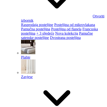
Otvoriti
izbornik
Rasprodaja posteljine
Posteljina od mikrovlakana
Pamučna posteljina
Posteljina od flanela
Francuska
posteljina
+ 3 sljedeće
Nova kolekcija
Pamučne
satenske posteljine
Dvostrana posteljina
Plahte
Zavjese