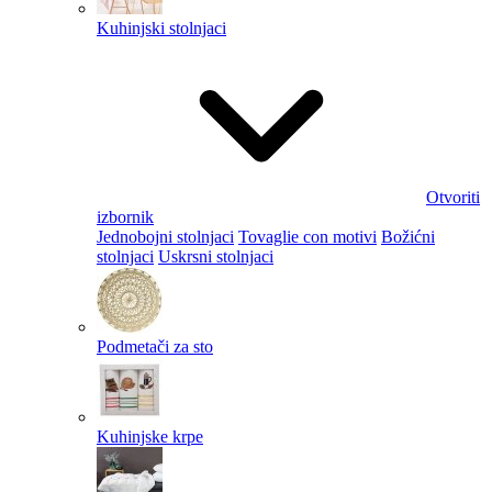
Kuhinjski stolnjaci
Otvoriti
izbornik
Jednobojni stolnjaci
Tovaglie con motivi
Božićni
stolnjaci
Uskrsni stolnjaci
Podmetači za sto
Kuhinjske krpe