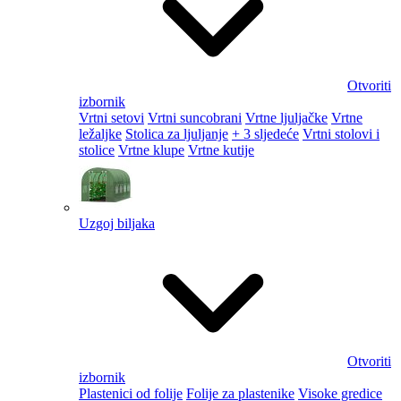
Otvoriti
izbornik
Vrtni setovi
Vrtni suncobrani
Vrtne ljuljačke
Vrtne
ležaljke
Stolica za ljuljanje
+ 3 sljedeće
Vrtni stolovi i
stolice
Vrtne klupe
Vrtne kutije
Uzgoj biljaka
Otvoriti
izbornik
Plastenici od folije
Folije za plastenike
Visoke gredice