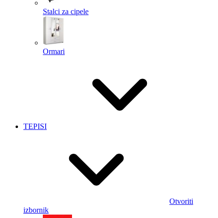
Stalci za cipele
Ormari
TEPISI
Otvoriti
izbornik