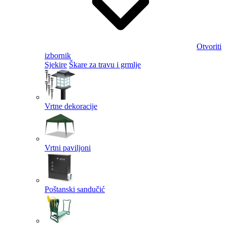
Otvoriti
izbornik
Sjekire
Škare za travu i grmlje
Vrtne dekoracije
Vrtni paviljoni
Poštanski sandučić