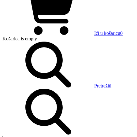
Ići u košaricu
0
Košarica
is empty
Pretražiti