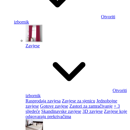
Otvoriti
izbornik
Zavjese
Otvoriti
izbornik
Rasprodaja zavjesa
Zavjese za sjenicu
Jednobojne
zavjese
Gotove zavjese
Zastori za zamračivanje
+ 3
sljedeće
Skandinavske zavjese
3D zavjese
Zavjese koje
odgovaraju prekrivačima