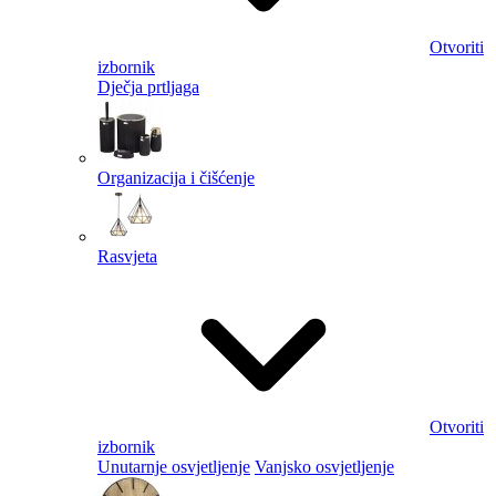
Otvoriti
izbornik
Dječja prtljaga
Organizacija i čišćenje
Rasvjeta
Otvoriti
izbornik
Unutarnje osvjetljenje
Vanjsko osvjetljenje