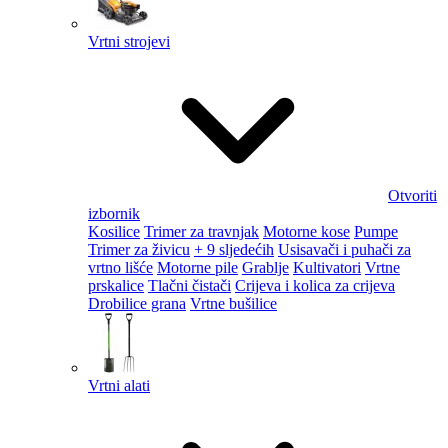
Vrtni strojevi
Otvoriti
izbornik
Kosilice
Trimer za travnjak
Motorne kose
Pumpe
Trimer za živicu
+ 9 sljedećih
Usisavači i puhači za
vrtno lišće
Motorne pile
Grablje
Kultivatori
Vrtne
prskalice
Tlačni čistači
Crijeva i kolica za crijeva
Drobilice grana
Vrtne bušilice
Vrtni alati