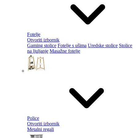
Fotelje
Otvoriti izbornik
Gaming stolice
Fotelje s ušima
Uredske stolice
Stolice
na ljuljanje
Masažne fotelje
Police
Otvoriti izbornik
Metalni regali