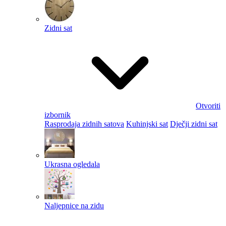
Zidni sat
Otvoriti
izbornik
Rasprodaja zidnih satova
Kuhinjski sat
Dječji zidni sat
Ukrasna ogledala
Naljepnice na zidu