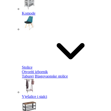
Komode
Stolice
Otvoriti izbornik
Taburei
Blagovaonske stolice
Vješalice i stalci