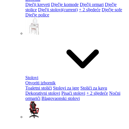
Dječji kreveti
Dječje komode
Dječji ormari
Dječje
stolice
Dječji stolovi
(current)
+ 2 sljedeće
Dječje sofe
Dječje police
Stolovi
Otvoriti izbornik
Toaletni stolići
Stolovi za igre
Stolići za kavu
Dekorativni stolovi
Pisaći stolovi
+ 2 sljedeće
Noćni
ormarići
Blagovaonski stolovi