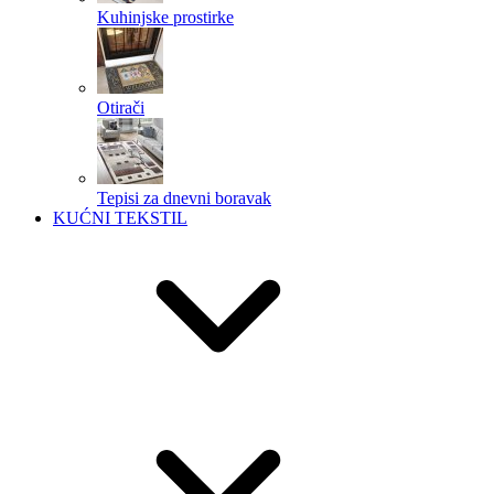
Kuhinjske prostirke
Otirači
Tepisi za dnevni boravak
KUĆNI TEKSTIL