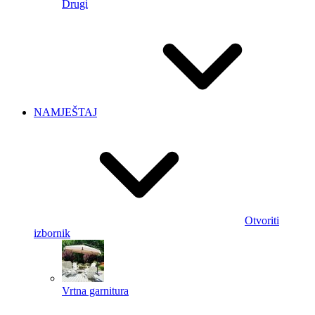
Drugi
NAMJEŠTAJ
Otvoriti
izbornik
Vrtna garnitura