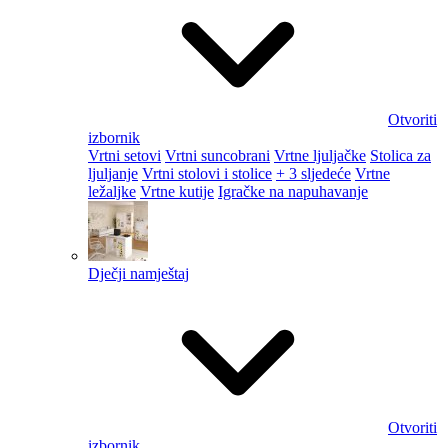
Otvoriti
izbornik
Vrtni setovi
Vrtni suncobrani
Vrtne ljuljačke
Stolica za
ljuljanje
Vrtni stolovi i stolice
+ 3 sljedeće
Vrtne
ležaljke
Vrtne kutije
Igračke na napuhavanje
Dječji namještaj
Otvoriti
izbornik