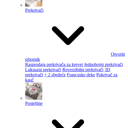
Prekrivači
Otvoriti
izbornik
Rasprodaja prekrivača za krevet
Jednobojni prekrivači
Luksuzni prekrivači
Reverzibilni prekrivači
3D
prekrivači
+ 2 sljedeće
Francuske deke
Pokrivač za
kauč
Posteljine