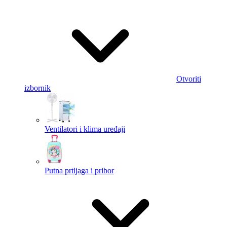
Otvoriti
izbornik
Ventilatori i klima uređaji
Putna prtljaga i pribor