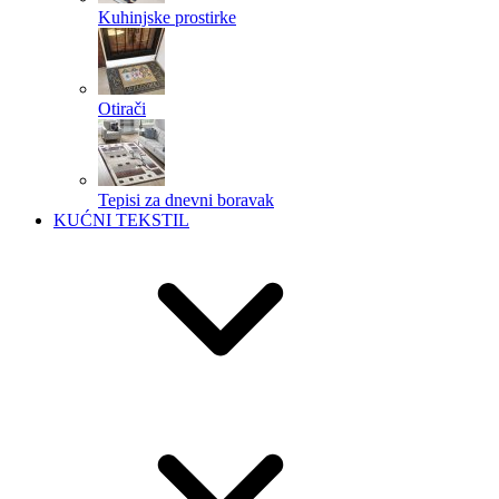
Kuhinjske prostirke
Otirači
Tepisi za dnevni boravak
KUĆNI TEKSTIL