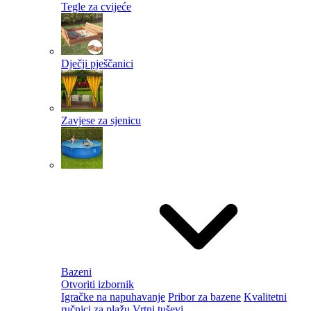
Tegle za cvijeće
Dječji pješčanici
Zavjese za sjenicu
Bazeni
Otvoriti izbornik
Igračke na napuhavanje
Pribor za bazene
Kvalitetni
ručnici za plažu
Vrtni tuševi