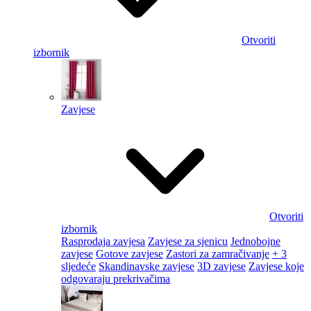
Otvoriti
izbornik
Zavjese
Otvoriti
izbornik
Rasprodaja zavjesa
Zavjese za sjenicu
Jednobojne
zavjese
Gotove zavjese
Zastori za zamračivanje
+ 3
sljedeće
Skandinavske zavjese
3D zavjese
Zavjese koje
odgovaraju prekrivačima