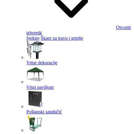
Otvoriti
izbornik
Sjekire
Škare za travu i grmlje
Vrtne dekoracije
Vrtni paviljoni
Poštanski sandučić