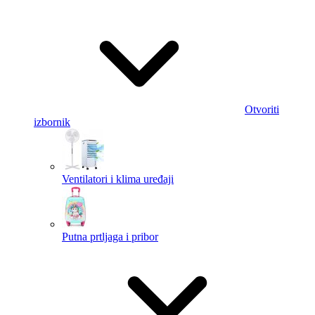
Otvoriti
izbornik
Ventilatori i klima uređaji
Putna prtljaga i pribor