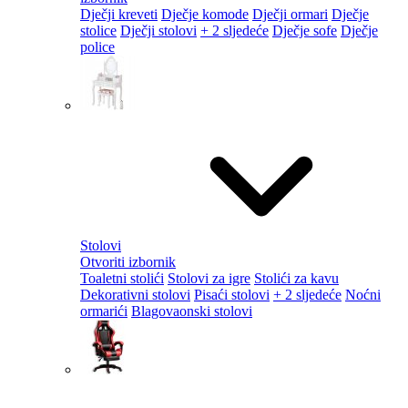
Dječji kreveti
Dječje komode
Dječji ormari
Dječje
stolice
Dječji stolovi
+ 2 sljedeće
Dječje sofe
Dječje
police
Stolovi
Otvoriti izbornik
Toaletni stolići
Stolovi za igre
Stolići za kavu
Dekorativni stolovi
Pisaći stolovi
+ 2 sljedeće
Noćni
ormarići
Blagovaonski stolovi