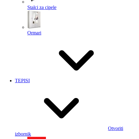
Stalci za cipele
Ormari
TEPISI
Otvoriti
izbornik