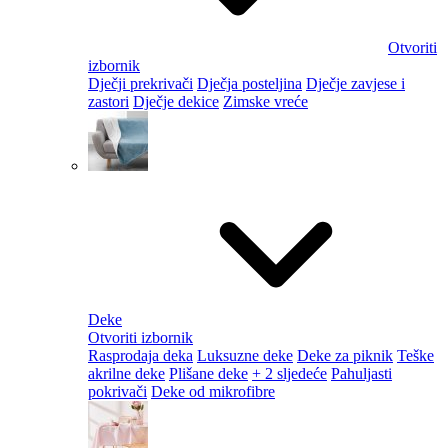
Otvoriti
izbornik
Dječji prekrivači
Dječja posteljina
Dječje zavjese i
zastori
Dječje dekice
Zimske vreće
Deke
Otvoriti izbornik
Rasprodaja deka
Luksuzne deke
Deke za piknik
Teške
akrilne deke
Plišane deke
+ 2 sljedeće
Pahuljasti
pokrivači
Deke od mikrofibre