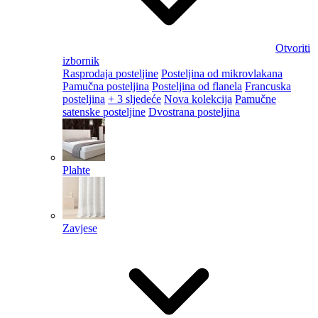
Otvoriti
izbornik
Rasprodaja posteljine
Posteljina od mikrovlakana
Pamučna posteljina
Posteljina od flanela
Francuska
posteljina
+ 3 sljedeće
Nova kolekcija
Pamučne
satenske posteljine
Dvostrana posteljina
Plahte
Zavjese