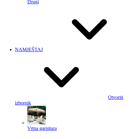
Drugi
NAMJEŠTAJ
Otvoriti
izbornik
Vrtna garnitura