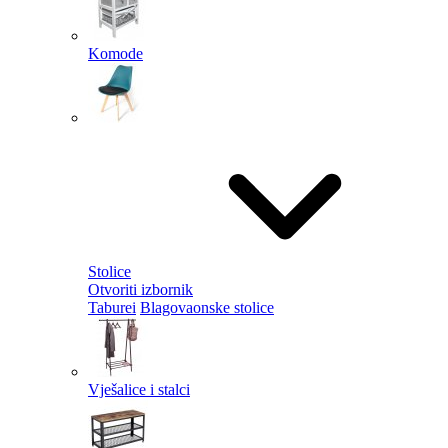
Komode
Stolice
Otvoriti izbornik
Taburei
Blagovaonske stolice
Vješalice i stalci