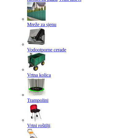
Mreže za sjenu
Vodootporne cerade
Vrtna kolica
Trampolini
Vrtni roštilji