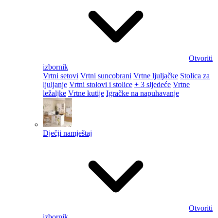
Otvoriti
izbornik
Vrtni setovi
Vrtni suncobrani
Vrtne ljuljačke
Stolica za
ljuljanje
Vrtni stolovi i stolice
+ 3 sljedeće
Vrtne
ležaljke
Vrtne kutije
Igračke na napuhavanje
Dječji namještaj
Otvoriti
izbornik