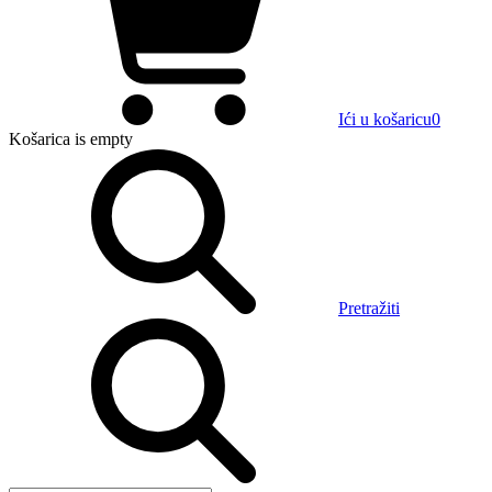
Ići u košaricu
0
Košarica
is empty
Pretražiti