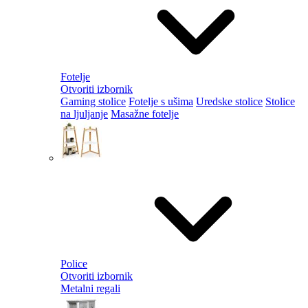
Fotelje
Otvoriti izbornik
Gaming stolice
Fotelje s ušima
Uredske stolice
Stolice
na ljuljanje
Masažne fotelje
Police
Otvoriti izbornik
Metalni regali