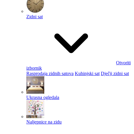
Zidni sat
Otvoriti
izbornik
Rasprodaja zidnih satova
Kuhinjski sat
Dječji zidni sat
Ukrasna ogledala
Naljepnice na zidu