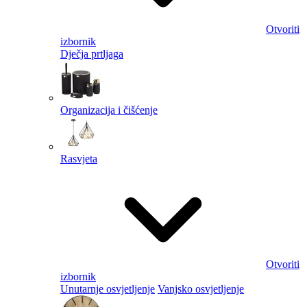
Otvoriti
izbornik
Dječja prtljaga
Organizacija i čišćenje
Rasvjeta
Otvoriti
izbornik
Unutarnje osvjetljenje
Vanjsko osvjetljenje