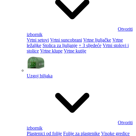
Otvoriti
izbornik
Vrtni setovi
Vrtni suncobrani
Vrtne ljuljačke
Vrtne
ležaljke
Stolica za ljuljanje
+ 3 sljedeće
Vrtni stolovi i
stolice
Vrtne klupe
Vrtne kutije
Uzgoj biljaka
Otvoriti
izbornik
Plastenici od folije
Folije za plastenike
Visoke gredice