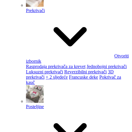
Prekrivači
Otvoriti
izbornik
Rasprodaja prekrivača za krevet
Jednobojni prekrivači
Luksuzni prekrivači
Reverzibilni prekrivači
3D
prekrivači
+ 2 sljedeće
Francuske deke
Pokrivač za
kauč
Posteljine