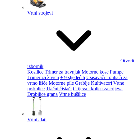
Vrtni strojevi
Otvoriti
izbornik
Kosilice
Trimer za travnjak
Motorne kose
Pumpe
Trimer za živicu
+ 9 sljedećih
Usisavači i puhači za
vrtno lišće
Motorne pile
Grablje
Kultivatori
Vrtne
prskalice
Tlačni čistači
Crijeva i kolica za crijeva
Drobilice grana
Vrtne bušilice
Vrtni alati