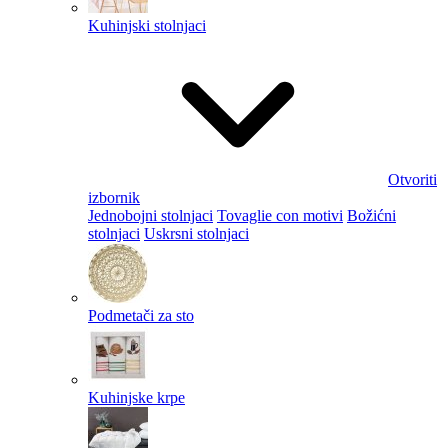
Kuhinjski stolnjaci
Otvoriti
izbornik
Jednobojni stolnjaci
Tovaglie con motivi
Božićni
stolnjaci
Uskrsni stolnjaci
Podmetači za sto
Kuhinjske krpe