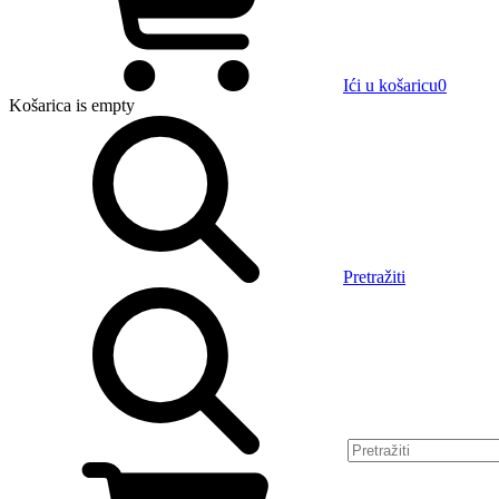
Ići u košaricu
0
Košarica
is empty
Pretražiti