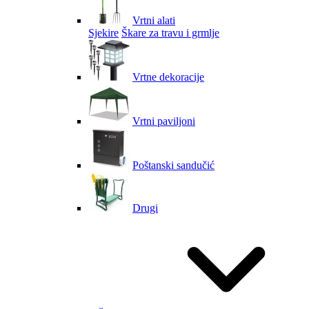
Vrtni alati
Sjekire
Škare za travu i grmlje
Vrtne dekoracije
Vrtni paviljoni
Poštanski sandučić
Drugi