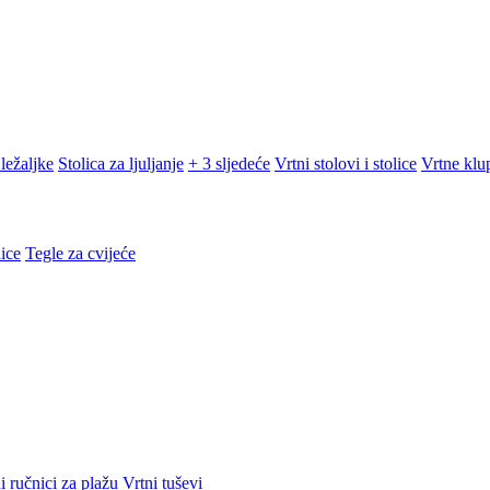
ležaljke
Stolica za ljuljanje
+ 3 sljedeće
Vrtni stolovi i stolice
Vrtne klu
ice
Tegle za cvijeće
i ručnici za plažu
Vrtni tuševi