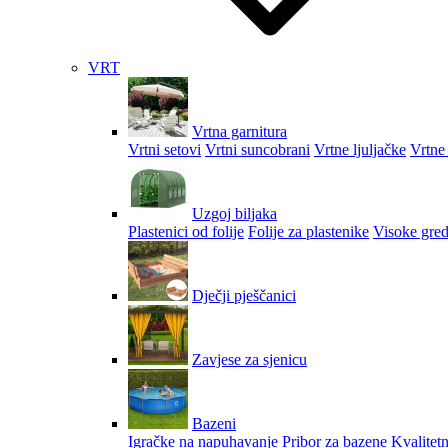
VRT
Vrtna garnitura
Vrtni setovi
Vrtni suncobrani
Vrtne ljuljačke
Vrtne 
Uzgoj biljaka
Plastenici od folije
Folije za plastenike
Visoke gred
Dječji pješčanici
Zavjese za sjenicu
Bazeni
Igračke na napuhavanje
Pribor za bazene
Kvalitetn