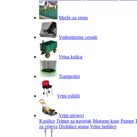
Mreže za sjenu
Vodootporne cerade
Vrtna kolica
Trampolini
Vrtni roštilji
Vrtni strojevi
Kosilice
Trimer za travnjak
Motorne kose
Pumpe
za crijeva
Drobilice grana
Vrtne bušilice