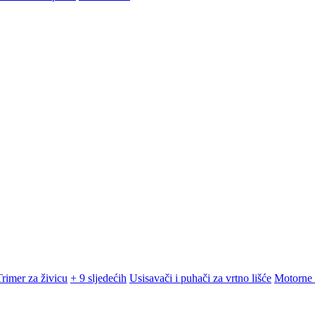
Trimer za živicu
+ 9 sljedećih
Usisavači i puhači za vrtno lišće
Motorne 