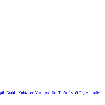
pile
Grablje
Kultivatori
Vrtne prskalice
Tlačni čistači
Crijeva i kolica