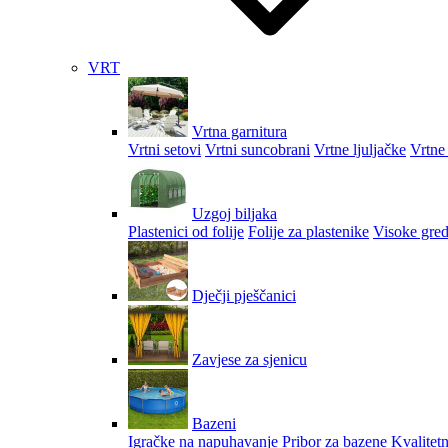
VRT
Vrtna garnitura
Vrtni setovi
Vrtni suncobrani
Vrtne ljuljačke
Vrtne 
Uzgoj biljaka
Plastenici od folije
Folije za plastenike
Visoke gred
Dječji pješčanici
Zavjese za sjenicu
Bazeni
Igračke na napuhavanje
Pribor za bazene
Kvalitetn