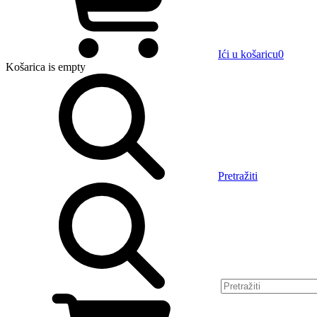
Ići u košaricu
0
Košarica
is empty
Pretražiti