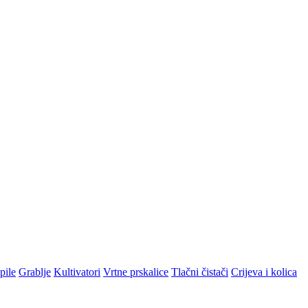
pile
Grablje
Kultivatori
Vrtne prskalice
Tlačni čistači
Crijeva i kolica