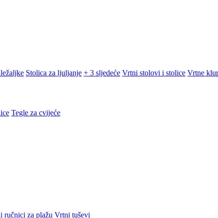
ležaljke
Stolica za ljuljanje
+ 3 sljedeće
Vrtni stolovi i stolice
Vrtne klu
ice
Tegle za cvijeće
i ručnici za plažu
Vrtni tuševi