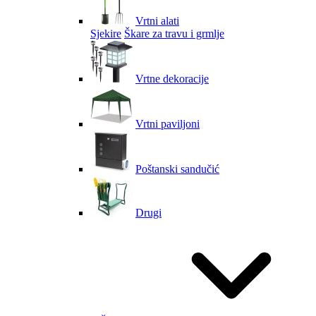
Vrtni alati
Sjekire
Škare za travu i grmlje
Vrtne dekoracije
Vrtni paviljoni
Poštanski sandučić
Drugi