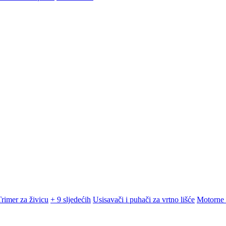
Trimer za živicu
+ 9 sljedećih
Usisavači i puhači za vrtno lišće
Motorne 