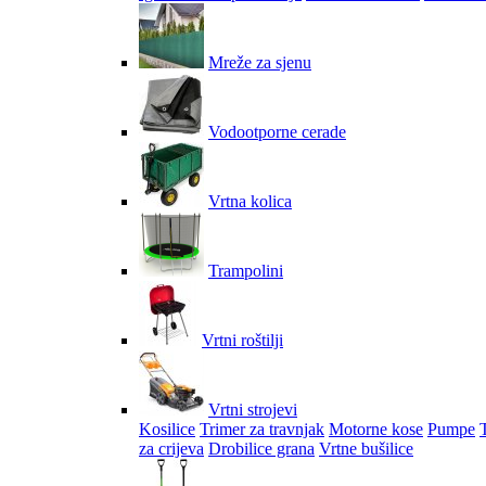
Mreže za sjenu
Vodootporne cerade
Vrtna kolica
Trampolini
Vrtni roštilji
Vrtni strojevi
Kosilice
Trimer za travnjak
Motorne kose
Pumpe
za crijeva
Drobilice grana
Vrtne bušilice