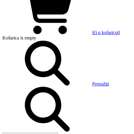
Ići u košaricu
0
Košarica
is empty
Pretražiti