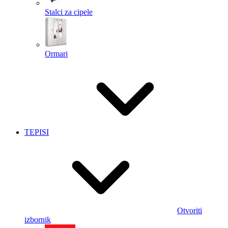
Stalci za cipele
Ormari
TEPISI
Otvoriti
izbornik