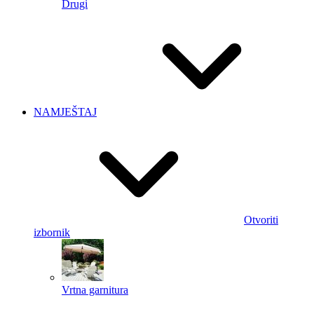
Drugi
NAMJEŠTAJ
Otvoriti
izbornik
Vrtna garnitura