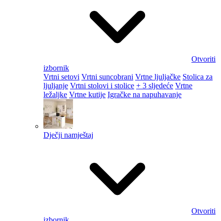
Otvoriti
izbornik
Vrtni setovi
Vrtni suncobrani
Vrtne ljuljačke
Stolica za
ljuljanje
Vrtni stolovi i stolice
+ 3 sljedeće
Vrtne
ležaljke
Vrtne kutije
Igračke na napuhavanje
Dječji namještaj
Otvoriti
izbornik