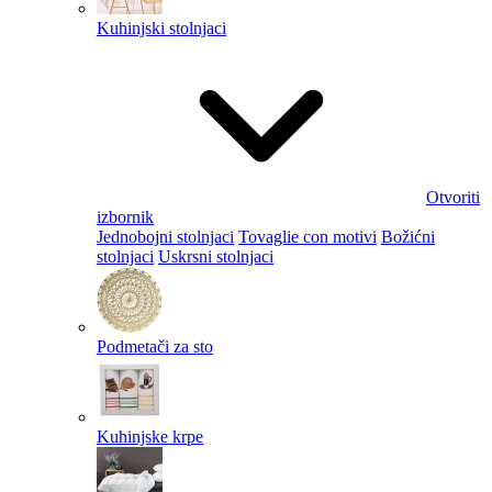
Kuhinjski stolnjaci
Otvoriti
izbornik
Jednobojni stolnjaci
Tovaglie con motivi
Božićni
stolnjaci
Uskrsni stolnjaci
Podmetači za sto
Kuhinjske krpe