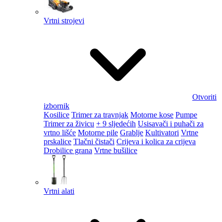
Vrtni strojevi
Otvoriti
izbornik
Kosilice
Trimer za travnjak
Motorne kose
Pumpe
Trimer za živicu
+ 9 sljedećih
Usisavači i puhači za
vrtno lišće
Motorne pile
Grablje
Kultivatori
Vrtne
prskalice
Tlačni čistači
Crijeva i kolica za crijeva
Drobilice grana
Vrtne bušilice
Vrtni alati