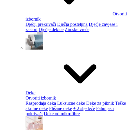
Otvoriti
izbornik
Dječji prekrivači
Dječja posteljina
Dječje zavjese i
zastori
Dječje dekice
Zimske vreće
Deke
Otvoriti izbornik
Rasprodaja deka
Luksuzne deke
Deke za piknik
Teške
akrilne deke
Plišane deke
+ 2 sljedeće
Pahuljasti
pokrivači
Deke od mikrofibre