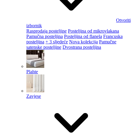
Otvoriti
izbornik
Rasprodaja posteljine
Posteljina od mikrovlakana
Pamučna posteljina
Posteljina od flanela
Francuska
posteljina
+ 3 sljedeće
Nova kolekcija
Pamučne
satenske posteljine
Dvostrana posteljina
Plahte
Zavjese