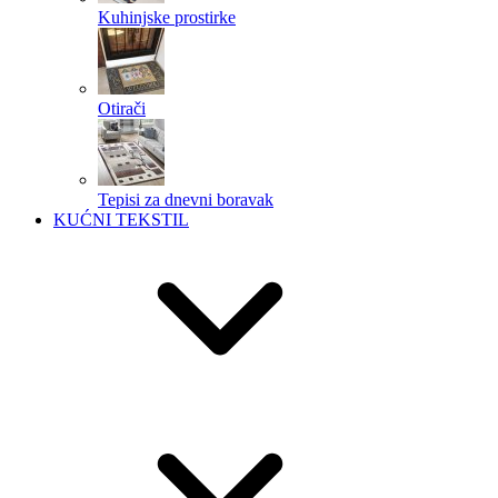
Kuhinjske prostirke
Otirači
Tepisi za dnevni boravak
KUĆNI TEKSTIL