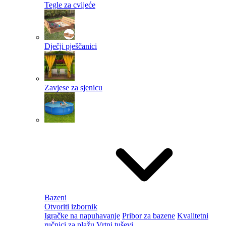
Tegle za cvijeće
Dječji pješčanici
Zavjese za sjenicu
Bazeni
Otvoriti izbornik
Igračke na napuhavanje
Pribor za bazene
Kvalitetni
ručnici za plažu
Vrtni tuševi