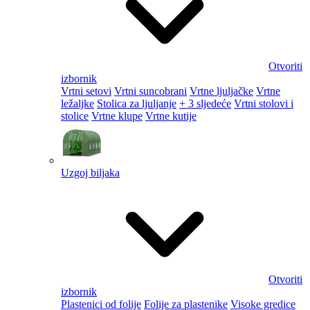
Otvoriti
izbornik
Vrtni setovi
Vrtni suncobrani
Vrtne ljuljačke
Vrtne
ležaljke
Stolica za ljuljanje
+ 3 sljedeće
Vrtni stolovi i
stolice
Vrtne klupe
Vrtne kutije
Uzgoj biljaka
Otvoriti
izbornik
Plastenici od folije
Folije za plastenike
Visoke gredice