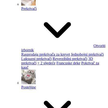
Prekrivači
Otvoriti
izbornik
Rasprodaja prekrivača za krevet
Jednobojni prekrivači
Luksuzni prekrivači
Reverzibilni prekrivači
3D
prekrivači
+ 2 sljedeće
Francuske deke
Pokrivač za
kauč
Posteljine