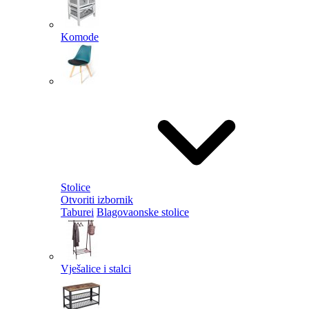
Komode
Stolice
Otvoriti izbornik
Taburei
Blagovaonske stolice
Vješalice i stalci