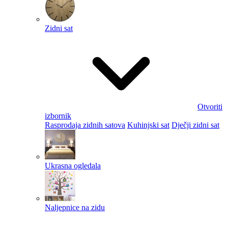
Zidni sat
Otvoriti
izbornik
Rasprodaja zidnih satova
Kuhinjski sat
Dječji zidni sat
Ukrasna ogledala
Naljepnice na zidu